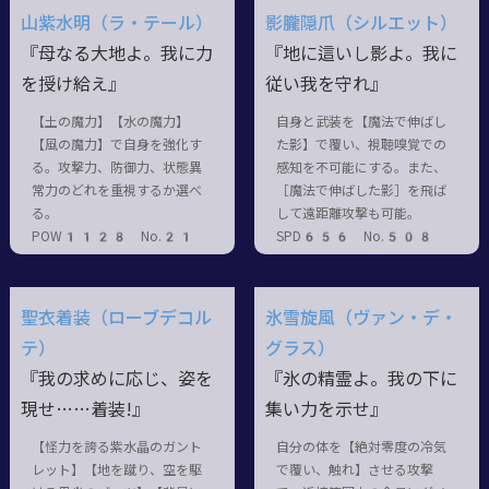
山紫水明（ラ・テール）
影朧隠爪（シルエット）
『母なる大地よ。我に力
『地に這いし影よ。我に
を授け給え』
従い我を守れ』
【土の魔力】【水の魔力】
自身と武装を【魔法で伸ばし
【風の魔力】で自身を強化す
た影】で覆い、視聴嗅覚での
る。攻撃力、防御力、状態異
感知を不可能にする。また、
常力のどれを重視するか選べ
［魔法で伸ばした影］を飛ば
る。
して遠距離攻撃も可能。
POW1128 No.21
SPD656 No.508
聖衣着装（ローブデコル
氷雪旋風（ヴァン・デ・
テ）
グラス）
『我の求めに応じ、姿を
『氷の精霊よ。我の下に
現せ……着装!』
集い力を示せ』
【怪力を誇る紫水晶のガント
自分の体を【絶対零度の冷気
レット】【地を蹴り、空を駆
で覆い、触れ】させる攻撃