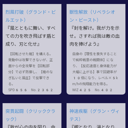
烈風打破（グランド・ピ
獣性解放（リベラシオ
ルエット）
ン・ビースト）
『風とともに舞い、すべ
『封を解け。我が力を示
ての力を吹き飛ばす盾と
せ。さすれば我は敵の血
成り、刃と化せ』
肉を捧げよう』
【回転させた槍】を構える。
自身の【理性を喪失すること
発動中は攻撃できないが、正
で純粋戦意の戦闘体】にな
面からの全攻撃を【回転部
り、【反応速度と身体能力が
分】で必ず防御し、【槍のな
大幅に上がる】事で回避率が
ぎ払いと風圧】で反撃でき
10倍になり、レベル×5k
る。
m/hの飛翔能力を得る。
SPD656 No.2362
WIZ425 No.402
突貫起闘（クリッククラ
神速疾駆（グラン・ヴィ
ック）
テス）
『我が心の内を図り、命
『楔となり、渦となり、