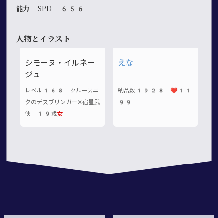
能力
SPD 656
人物とイラスト
シモーヌ・イルネー
えな
ジュ
レベル168 クルースニ
納品数1928 ❤️11
クのデスブリンガー✕宿星武
99
侠 19歳
女