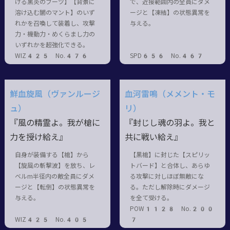
ける黒炎のブーツ】【背景に
で、近接範囲内の全員にダメ
溶け込む闇のマント】のいず
ージと【凍結】の状態異常を
れかを召喚して装着し、攻撃
与える。
力・機動力・めくらまし力の
いずれかを超強化できる。
WIZ425 No.476
SPD656 No.467
鮮血旋風（ヴァンルージ
血河雷鳴（メメント・モ
ュ）
リ）
『風の精霊よ。我が槍に
『封じし魂の羽よ。我と
力を授け給え』
共に戦い給え』
自身が装備する【槍】から
【黒槍】に封じた【スピリッ
【旋風の斬撃波】を放ち、レ
トバード】と合体し、あらゆ
ベルm半径内の敵全員にダメ
る攻撃に対しほぼ無敵にな
ージと【転倒】の状態異常を
る。ただし解除時にダメージ
与える。
を全て受ける。
POW1128 No.200
WIZ425 No.405
7