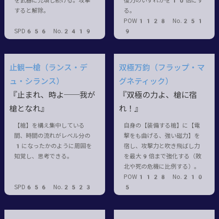
を武器に充填し続ける。攻擊
復力のいずれかを10倍にす
すると解除。
る。
POW1128 No.251
SPD656 No.2419
9
止観一槍（ランス・デ
双極万鈞（フラップ・マ
ュ・シランス）
グネティック）
『止まれ、時よ──我が
『双極の力よ、槍に宿
槍となれ』
れ！』
【槍】を構え集中している
自身の【装備する槍】に【電
間、時間の流れがレベル分の
撃をも曲げる、強い磁力】を
1になったかのように周囲を
宿し、攻撃力と吹き飛ばし力
知覚し、思考できる。
を最大9倍まで強化する（敗
北や死の危機に比例する）。
POW1128 No.210
SPD656 No.2523
5