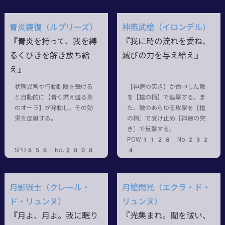
青炎鏡復（ルプリーズ）
神燕武槍（イロンデル）
『青炎を持って、我を縛
『我に時の流れを委ね、
るくびきを解き放ち給
滅びの力を与え給え』
え』
状態異常や行動制限を受ける
【神速の突き】が命中した敵
と自動的に【青く燃え盛る炎
を【槍の柄】で追撃する。ま
のオーラ】が発動し、その効
た、敵のあらゆる攻撃を［槍
果を反射する。
の柄］で受け止め［神速の突
き］で反撃する。
POW1128 No.232
SPD656 No.2008
4
月影戦士（クレール・
月槍閃光（エクラ・ド・
ド・リュンヌ）
リュンヌ）
『月よ、月よ。我に眠り
『光集まれ。闇を祓い、