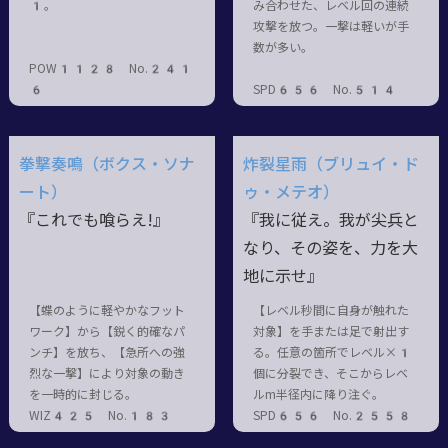
1。
み合わせた、レベル回の連続
攻撃を放つ。一撃は軽いが手
数が多い。
POW1128 No.241
6
SPD656 No.514
拳撃奏鳴（ボクス・ソナ
炸裂星雨（ブリュイ・ド
ート）
ゥ・メテオ）
『これでも喰らえ!』
『我に従え。我が尖兵と
なり、その姿を、力を大
地に示せ』
【蝶のように軽やかなフット
【レベル秒間に自身が触れた
ワーク】から【鋭く的確なパ
対象】を手または足で射出す
ンチ】を放ち、【急所への強
る。任意の箇所でレベル×1
烈な一撃】により対象の動き
個に分裂でき、そこからレベ
を一時的に封じる。
ルm半径内に降り注ぐ。
WIZ425 No.183
SPD656 No.2558