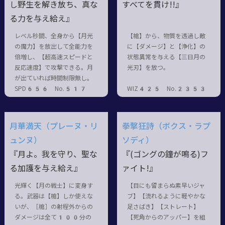
し野生を解き放ち、真な
すべてを貫け!!』
る力を与え給え』
レベル秒間、全身から【月光
【槍】から、物質を透過し敵
の魔力】を放出して全能力を
に【ダメージ】と【浄化】の
倍増し、【超高速スピードと
状態異常を与える【三日月の
反応速度】で攻撃できる。月
光刃】を放つ。
が出ていれば時間制限無し。
SPD656 No.517
WIZ425 No.2353
月華満天（プレーヌ・リ
拳撃狂詩（ボクス・ラプ
ュンヌ）
ソディ）
『月よ。我を守り、聖な
『(ゴングの鐘が鳴る)フ
る加護を与え給え』
ァイト!』
光輝く【月の戦士】に変身す
【目にも留まらぬ素早いジャ
る。武器は【槍】しか使えな
ブ】【流れるように軽やかな
いが、［槍］の射程外からの
足さばき】【ストレート】
ダメージは全て100分の
【死角からのアッパー】を組