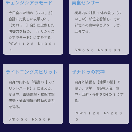
チェンジ☆アラモード
美食センサー
今日食べた物の【おいしさ】
視界内の対象1体の最も【お
合計に比例した攻撃力と、
いしい】部位を看破し、その
【カロリー】合計に比例した
部位への命中率とダメージが
防御力を持つ、【デリシャス
上昇する。
☆アラモード】に変身する。
POW1128 No.301
1
SPD656 No.3301
ライトニングスピリット
ザナドゥの死神
自身の肉体を「稲妻の【スピ
自身と装備を【漆黒の闇】で
リットバード】」に変える。
覆い、攻撃・防御をX倍、命
変身中、雷鳴電撃・物理攻撃
中・回避・移動をX分の1にす
無効・通電物質内移動の能力
る。
を得る。
POW1128 No.200
SPD656 No.509
5