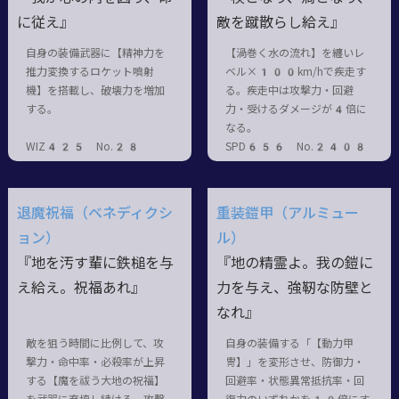
に従え』
敵を蹴散らし給え』
自身の装備武器に【精神力を
【渦巻く水の流れ】を纏いレ
推力変換するロケット噴射
ベル×100km/hで疾走す
機】を搭載し、破壊力を増加
る。疾走中は攻撃力・回避
する。
力・受けるダメージが4倍に
なる。
WIZ425 No.28
SPD656 No.2408
退魔祝福（ベネディクシ
重装鎧甲（アルミュー
ョン）
ル）
『地を汚す輩に鉄槌を与
『地の精霊よ。我の鎧に
え給え。祝福あれ』
力を与え、強靭な防壁と
なれ』
敵を狙う時間に比例して、攻
自身の装備する「【動力甲
撃力・命中率・必殺率が上昇
冑】」を変形させ、防御力・
する【魔を祓う大地の祝福】
回避率・状態異常抵抗率・回