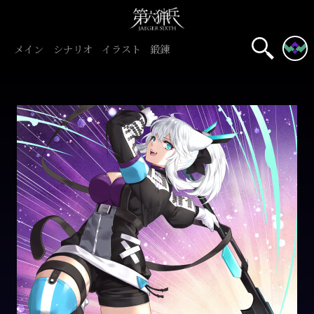
メイン
シナリオ
イラスト
鍛錬