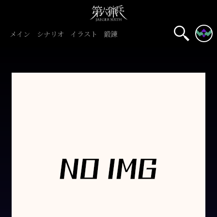
メイン
シナリオ
イラスト
鍛錬