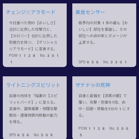
チェンジ☆アラモード
美食センサー
今日食べた物の【おいしさ】
視界内の対象1体の最も【お
合計に比例した攻撃力と、
いしい】部位を看破し、その
【カロリー】合計に比例した
部位への命中率とダメージが
防御力を持つ、【デリシャス
上昇する。
☆アラモード】に変身する。
POW1128 No.301
1
SPD656 No.3301
ライトニングスピリット
ザナドゥの死神
自身の肉体を「稲妻の【スピ
自身と装備を【漆黒の闇】で
リットバード】」に変える。
覆い、攻撃・防御をX倍、命
変身中、雷鳴電撃・物理攻撃
中・回避・移動をX分の1にす
無効・通電物質内移動の能力
る。
を得る。
POW1128 No.200
SPD656 No.509
5