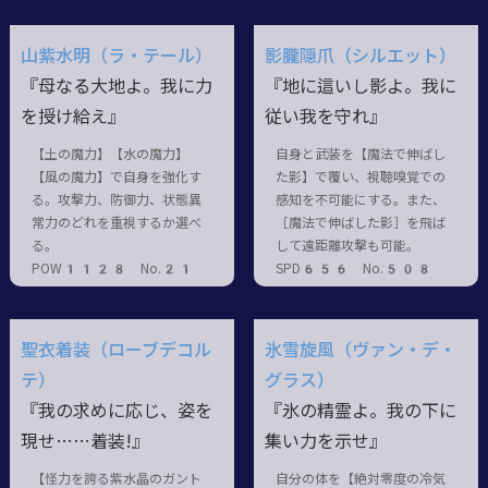
山紫水明（ラ・テール）
影朧隠爪（シルエット）
『母なる大地よ。我に力
『地に這いし影よ。我に
を授け給え』
従い我を守れ』
【土の魔力】【水の魔力】
自身と武装を【魔法で伸ばし
【風の魔力】で自身を強化す
た影】で覆い、視聴嗅覚での
る。攻撃力、防御力、状態異
感知を不可能にする。また、
常力のどれを重視するか選べ
［魔法で伸ばした影］を飛ば
る。
して遠距離攻撃も可能。
POW1128 No.21
SPD656 No.508
聖衣着装（ローブデコル
氷雪旋風（ヴァン・デ・
テ）
グラス）
『我の求めに応じ、姿を
『氷の精霊よ。我の下に
現せ……着装!』
集い力を示せ』
【怪力を誇る紫水晶のガント
自分の体を【絶対零度の冷気