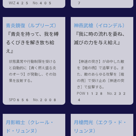
WIZ425 No.405
7
青炎鏡復（ルプリーズ）
神燕武槍（イロンデル）
『青炎を持って、我を縛
『我に時の流れを委ね、
るくびきを解き放ち給
滅びの力を与え給え』
え』
状態異常や行動制限を受ける
【神速の突き】が命中した敵
と自動的に【青く燃え盛る炎
を【槍の柄】で追撃する。ま
のオーラ】が発動し、その効
た、敵のあらゆる攻撃を［槍
果を反射する。
の柄］で受け止め［神速の突
き］で反撃する。
POW1128 No.232
SPD656 No.2008
4
月影戦士（クレール・
月槍閃光（エクラ・ド・
ド・リュンヌ）
リュンヌ）