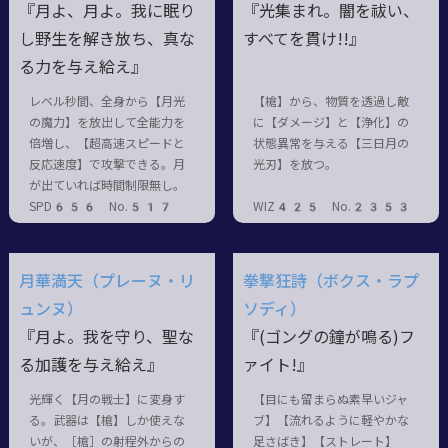
『月よ、月よ。我に眠り
『光集まれ。闇を祓い、
し野生を解き放ち、真な
すべてを貫け!!』
る力を与え給え』
レベル秒間、全身から【月光
【槍】から、物質を透過し敵
の魔力】を放出して全能力を
に【ダメージ】と【浄化】の
倍増し、【超高速スピードと
状態異常を与える【三日月の
反応速度】で攻撃できる。月
光刃】を放つ。
が出ていれば時間制限無し。
SPD656 No.517
WIZ425 No.2353
月華満天（プレーヌ・リ
拳撃狂詩（ボクス・ラプ
ュンヌ）
ソディ）
『月よ。我を守り、聖な
『(ゴングの鐘が鳴る)フ
る加護を与え給え』
ァイト!』
光輝く【月の戦士】に変身す
【目にも留まらぬ素早いジャ
る。武器は【槍】しか使えな
ブ】【流れるように軽やかな
いが、［槍］の射程外からの
足さばき】【ストレート】