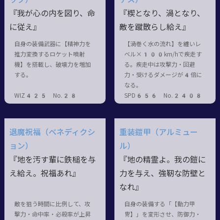
『我が心の内を図り、命
『楔となり、渦となり、
に従え』
敵を蹴散らし給え』
自身の装備武器に【精神力を
【渦巻く水の流れ】を纏いレ
推力変換するロケット噴射
ベル×100km/hで疾走す
機】を搭載し、破壊力を増加
る。疾走中は攻撃力・回避
する。
力・受けるダメージが4倍に
なる。
WIZ425 No.28
SPD656 No.2408
退魔祝福（ベネディクシ
重装鎧甲（アルミュー
ョン）
ル）
『地を汚す輩に鉄槌を与
『地の精霊よ。我の鎧に
え給え。祝福あれ』
力を与え、強靭な防壁と
なれ』
敵を狙う時間に比例して、攻
自身の装備する「【動力甲
撃力・命中率・必殺率が上昇
冑】」を変形させ、防御力・