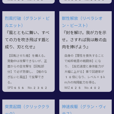
烈風打破（グランド・ピ
獣性解放（リベラシオ
ルエット）
ン・ビースト）
『風とともに舞い、すべ
『封を解け。我が力を示
ての力を吹き飛ばす盾と
せ。さすれば我は敵の血
成り、刃と化せ』
肉を捧げよう』
【回転させた槍】を構える。
自身の【理性を喪失すること
発動中は攻撃できないが、正
で純粋戦意の戦闘体】にな
面からの全攻撃を【回転部
り、【反応速度と身体能力が
分】で必ず防御し、【槍のな
大幅に上がる】事で回避率が
ぎ払いと風圧】で反撃でき
10倍になり、レベル×5k
る。
m/hの飛翔能力を得る。
SPD656 No.2362
WIZ425 No.402
突貫起闘（クリッククラ
神速疾駆（グラン・ヴィ
ック）
テス）