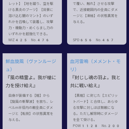
レット】【地を蹴り、空を駆
で覆い、触れ】させる攻撃
ける黒炎のブーツ】【背景に
で、近接範囲内の全員にダメ
溶け込む闇のマント】のいず
ージと【凍結】の状態異常を
れかを召喚して装着し、攻撃
与える。
力・機動力・めくらまし力の
いずれかを超強化できる。
WIZ425 No.476
SPD656 No.467
鮮血旋風（ヴァンルージ
血河雷鳴（メメント・モ
ュ）
リ）
『風の精霊よ。我が槍に
『封じし魂の羽よ。我と
力を授け給え』
共に戦い給え』
自身が装備する【槍】から
【黒槍】に封じた【スピリッ
【旋風の斬撃波】を放ち、レ
トバード】と合体し、あらゆ
ベルm半径内の敵全員にダメ
る攻撃に対しほぼ無敵にな
ージと【転倒】の状態異常を
る。ただし解除時にダメージ
与える。
を全て受ける。
POW1128 No.200