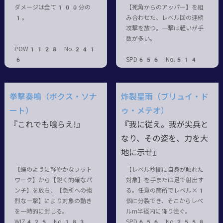
ダメージは全て100分の
【死角からのアッパー】を組
1。
み合わせた、レベル回の連続
攻撃を放つ。一撃は軽いが手
数が多い。
POW1128 No.241
6
SPD656 No.514
拳撃奏鳴（ボクス・ソナ
炸裂星雨（ブリュイ・ド
ート）
ゥ・メテオ）
『これでも喰らえ!』
『我に従え。我が尖兵と
なり、その姿を、力を大
地に示せ』
【蝶のように軽やかなフット
【レベル秒間に自身が触れた
ワーク】から【鋭く的確なパ
対象】を手または足で射出す
ンチ】を放ち、【急所への強
る。任意の箇所でレベル×1
烈な一撃】により対象の動き
個に分裂でき、そこからレベ
を一時的に封じる。
ルm半径内に降り注ぐ。
WIZ425 No.183
SPD656 No.2558