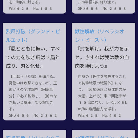
を一時的に封じる。
ルm半径内に降り注ぐ。
WIZ425 No.183
SPD656 No.2558
烈風打破（グランド・ピ
獣性解放（リベラシオ
ルエット）
ン・ビースト）
『風とともに舞い、すべ
『封を解け。我が力を示
ての力を吹き飛ばす盾と
せ。さすれば我は敵の血
成り、刃と化せ』
肉を捧げよう』
【回転させた槍】を構える。
自身の【理性を喪失すること
発動中は攻撃できないが、正
で純粋戦意の戦闘体】にな
面からの全攻撃を【回転部
り、【反応速度と身体能力が
分】で必ず防御し、【槍のな
大幅に上がる】事で回避率が
ぎ払いと風圧】で反撃でき
10倍になり、レベル×5k
る。
m/hの飛翔能力を得る。
SPD656 No.2362
WIZ425 No.402