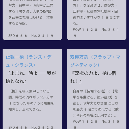
撃力・命中率・必殺率が上昇
冑】」を変形させ、防御力・
する【魔を祓う大地の祝福】
回避率・状態異常抵抗率・回
を武器に充填し続ける。攻擊
復力のいずれかを10倍にす
すると解除。
る。
POW1128 No.251
SPD656 No.2419
9
止観一槍（ランス・デ
双極万鈞（フラップ・マ
ュ・シランス）
グネティック）
『止まれ、時よ──我が
『双極の力よ、槍に宿
槍となれ』
れ！』
【槍】を構え集中している
自身の【装備する槍】に【電
間、時間の流れがレベル分の
撃をも曲げる、強い磁力】を
1になったかのように周囲を
宿し、攻撃力と吹き飛ばし力
知覚し、思考できる。
を最大9倍まで強化する（敗
北や死の危機に比例する）。
POW1128 No.210
SPD656 No.2523
5