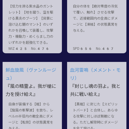
【怪力を誇る紫水晶のガント
自分の体を【絶対零度の冷気
レット】【地を蹴り、空を駆
で覆い、触れ】させる攻撃
ける黒炎のブーツ】【背景に
で、近接範囲内の全員にダメ
溶け込む闇のマント】のいず
ージと【凍結】の状態異常を
れかを召喚して装着し、攻撃
与える。
力・機動力・めくらまし力の
いずれかを超強化できる。
WIZ425 No.476
SPD656 No.467
鮮血旋風（ヴァンルージ
血河雷鳴（メメント・モ
ュ）
リ）
『風の精霊よ。我が槍に
『封じし魂の羽よ。我と
力を授け給え』
共に戦い給え』
自身が装備する【槍】から
【黒槍】に封じた【スピリッ
【旋風の斬撃波】を放ち、レ
トバード】と合体し、あらゆ
ベルm半径内の敵全員にダメ
る攻撃に対しほぼ無敵にな
ージと【転倒】の状態異常を
る。ただし解除時にダメージ
与える。
を全て受ける。