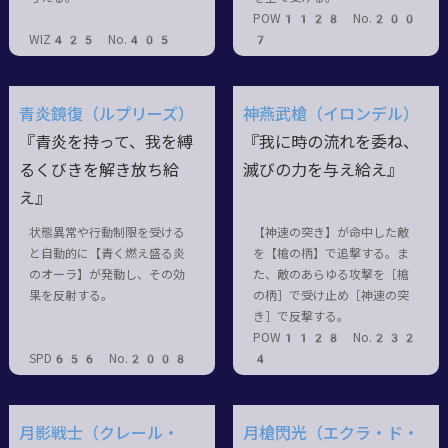
POW1128 No.200
WIZ425 No.405
7
青炎鏡復（ルプリーズ）
神燕武槍（イロンデル）
『青炎を持って、我を縛
『我に時の流れを委ね、
るくびきを解き放ち給
滅びの力を与え給え』
え』
状態異常や行動制限を受ける
【神速の突き】が命中した敵
と自動的に【青く燃え盛る炎
を【槍の柄】で追撃する。ま
のオーラ】が発動し、その効
た、敵のあらゆる攻撃を［槍
果を反射する。
の柄］で受け止め［神速の突
き］で反撃する。
POW1128 No.232
SPD656 No.2008
4
月影戦士（クレール・
月槍閃光（エクラ・ド・