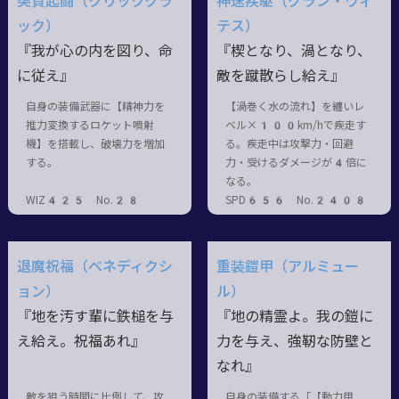
突貫起闘（クリッククラ
神速疾駆（グラン・ヴィ
ック）
テス）
『我が心の内を図り、命
『楔となり、渦となり、
に従え』
敵を蹴散らし給え』
自身の装備武器に【精神力を
【渦巻く水の流れ】を纏いレ
推力変換するロケット噴射
ベル×100km/hで疾走す
機】を搭載し、破壊力を増加
る。疾走中は攻撃力・回避
する。
力・受けるダメージが4倍に
なる。
WIZ425 No.28
SPD656 No.2408
退魔祝福（ベネディクシ
重装鎧甲（アルミュー
ョン）
ル）
『地を汚す輩に鉄槌を与
『地の精霊よ。我の鎧に
え給え。祝福あれ』
力を与え、強靭な防壁と
なれ』
敵を狙う時間に比例して、攻
自身の装備する「【動力甲