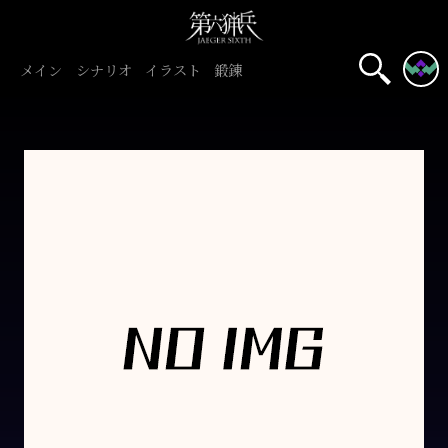
メイン
シナリオ
イラスト
鍛錬