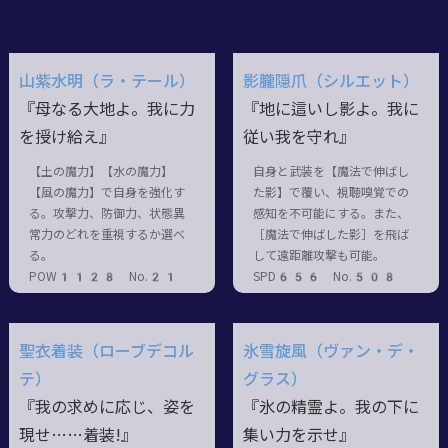
山紫水明（ラ・テール）
影朧隠爪（シルエット）
『母なる大地よ。我に力
『地に這いし影よ。我に
を授け給え』
従い我を守れ』
【土の魔力】【水の魔力】
自身と武装を【魔法で伸ばし
【風の魔力】で自身を強化す
た影】で覆い、視聴嗅覚での
る。攻撃力、防御力、状態異
感知を不可能にする。また、
常力のどれを重視するか選べ
［魔法で伸ばした影］を飛ば
る。
して遠距離攻撃も可能。
POW1128 No.21
SPD656 No.508
聖衣着装（ローブデコル
氷雪旋風（ヴァン・デ・
テ）
グラス）
『我の求めに応じ、姿を
『氷の精霊よ。我の下に
現せ……着装!』
集い力を示せ』