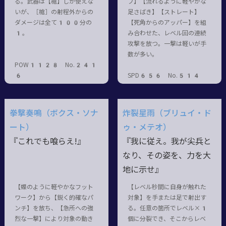
る。武器は【槍】しか使えな
ブ】【流れるように軽やかな
いが、［槍］の射程外からの
足さばき】【ストレート】
ダメージは全て100分の
【死角からのアッパー】を組
1。
み合わせた、レベル回の連続
攻撃を放つ。一撃は軽いが手
数が多い。
POW1128 No.241
6
SPD656 No.514
拳撃奏鳴（ボクス・ソナ
炸裂星雨（ブリュイ・ド
ート）
ゥ・メテオ）
『これでも喰らえ!』
『我に従え。我が尖兵と
なり、その姿を、力を大
地に示せ』
【蝶のように軽やかなフット
【レベル秒間に自身が触れた
ワーク】から【鋭く的確なパ
対象】を手または足で射出す
ンチ】を放ち、【急所への強
る。任意の箇所でレベル×1
烈な一撃】により対象の動き
個に分裂でき、そこからレベ