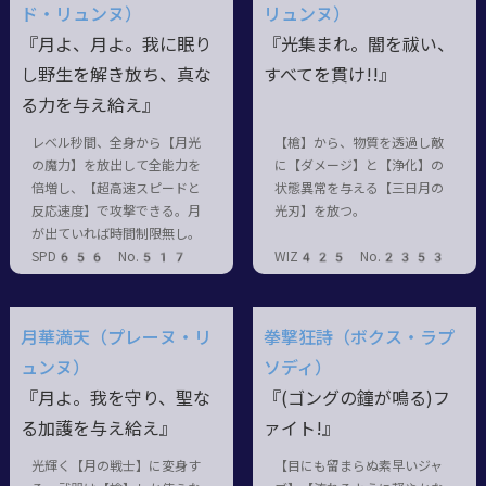
ド・リュンヌ）
リュンヌ）
『月よ、月よ。我に眠り
『光集まれ。闇を祓い、
し野生を解き放ち、真な
すべてを貫け!!』
る力を与え給え』
レベル秒間、全身から【月光
【槍】から、物質を透過し敵
の魔力】を放出して全能力を
に【ダメージ】と【浄化】の
倍増し、【超高速スピードと
状態異常を与える【三日月の
反応速度】で攻撃できる。月
光刃】を放つ。
が出ていれば時間制限無し。
SPD656 No.517
WIZ425 No.2353
月華満天（プレーヌ・リ
拳撃狂詩（ボクス・ラプ
ュンヌ）
ソディ）
『月よ。我を守り、聖な
『(ゴングの鐘が鳴る)フ
る加護を与え給え』
ァイト!』
光輝く【月の戦士】に変身す
【目にも留まらぬ素早いジャ