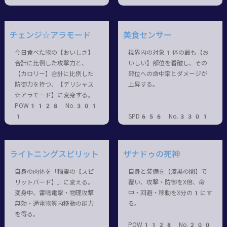
チェンジ☆アラモード
美食センサー
今日食べた物の【おいしさ】
視界内の対象1体の最も【お
合計に比例した攻撃力と、
いしい】部位を看破し、その
【カロリー】合計に比例した
部位への命中率とダメージが
防御力を持つ、【デリシャス
上昇する。
☆アラモード】に変身する。
POW1128 No.301
1
SPD656 No.3301
ライトニングスピリット
ザナドゥの死神
自身の肉体を「稲妻の【スピ
自身と装備を【漆黒の闇】で
リットバード】」に変える。
覆い、攻撃・防御をX倍、命
変身中、雷鳴電撃・物理攻撃
中・回避・移動をX分の1にす
無効・通電物質内移動の能力
る。
を得る。
POW1128 No.200