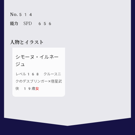
No.514
能力
SPD 656
人物とイラスト
シモーヌ・イルネー
ジュ
レベル168 クルースニ
クのデスブリンガー✕宿星武
侠 19歳
女