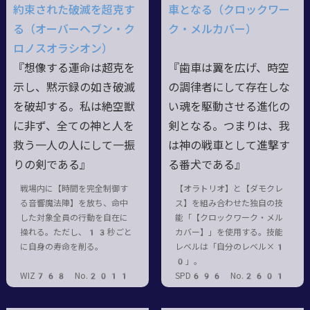
約束された破滅を超克す
車となる（クロックワー
る（オーバーヘブン・ク
ク・メルカバー）
ロノスオラシオン）
『想像する運命は超克を
『歯車は翼を広げ、時空
示し、黙示録の如き破滅
の調律者にして存在しな
を破却する。私は絶空獣
い魂を駆動させる進化の
に非ず、全ての神と人を
剣となる。つまりは、我
救う一人の人にして一振
は神の戦車として進撃す
りの剣である』
る番犬である』
戦場内に【時間を完全制御す
【オラトリオ】と【ダモクレ
る音響魔法陣】を放ち、命中
ス】を組み合わせた独自の技
した対象全員の行動を自在に
能「【クロックワーク・メル
操れる。ただし、13秒ごと
カバー】」を使用する。技能
に自身の寿命を削る。
レベルは「自分のレベル×1
0」。
WIZ768 No.2011
SPD696 No.2601