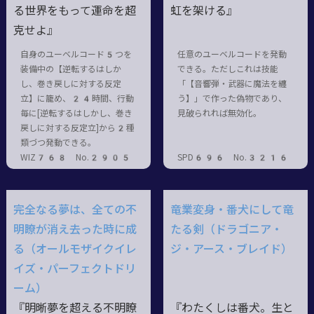
る世界をもって運命を超
虹を架ける』
克せよ』
自身のユーベルコード5つを
任意のユーベルコードを発動
装備中の【逆転するはしか
できる。ただしこれは技能
し、巻き戻しに対する反定
「【音響弾・武器に魔法を纏
立】に籠め、24時間、行動
う】」で作った偽物であり、
毎に[逆転するはしかし、巻き
見破られれば無効化。
戻しに対する反定立]から2種
類づつ発動できる。
WIZ768 No.2905
SPD696 No.3216
完全なる夢は、全ての不
竜業変身・番犬にして竜
明瞭が消え去った時に成
たる剣（ドラゴニア・
る（オールモザイクイレ
ジ・アース・ブレイド）
イズ・パーフェクトドリ
ーム）
『明晰夢を超える不明瞭
『わたくしは番犬。生と