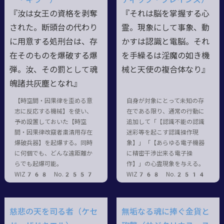
『汝は女王の資格を剥奪
『それは脳を掌握する心
された。断頭台の代わり
霊。現象にして事象、動
に用意する処刑台は、存
かすは認識と電脳。それ
在そのものを爆破する爆
を手繰るは淫魔の如き機
弾。汝、その罰として魂
械と天使の複合体なり』
魄諸共灰塵となれ』
【時空間・因果律を歪める意
自身が対象にとって未知の存
志に反応する機械】を使い、
在である限り、通常の行動に
予め設置しておいた【時空
追加して「【認識不能の認識
間・因果律改竄者粛清用存在
迷彩等を起こす認識操作現
爆破兵器】を起爆する。同時
象】」「【あらゆる電子機器
に何個でも、どんな遠距離か
に精密干渉出来る電子操
らでも起爆可能。
作】」の心霊現象を与える。
WIZ768 No.2557
WIZ768 No.2514
慈悲の天を司る者（ケセ
無垢なる魂に捧ぐ金貨と