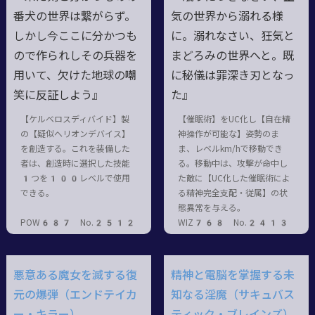
番犬の世界は繋がらず。
気の世界から溺れる様
しかし今ここに分かつも
に。溺れなさい、狂気と
ので作られしその兵器を
まどろみの世界へと。既
用いて、欠けた地球の嘲
に秘儀は罪深き刃となっ
笑に反証しよう』
た』
【ケルベロスディバイド】製
【催眠術】をUC化し【自在精
の【疑似へリオンデバイス】
神操作が可能な】姿勢のま
を創造する。これを装備した
ま、レベルkm/hで移動でき
者は、創造時に選択した技能
る。移動中は、攻擊が命中し
1つを100レベルで使用
た敵に【UC化した催眠術によ
できる。
る精神完全支配・従属】の状
態異常を与える。
POW687 No.2512
WIZ768 No.2413
悪意ある魔女を滅する復
精神と電脳を掌握する未
元の爆弾（エンドテイカ
知なる淫魔（サキュバス
ー・キラー）
ティック・ブレインズ）