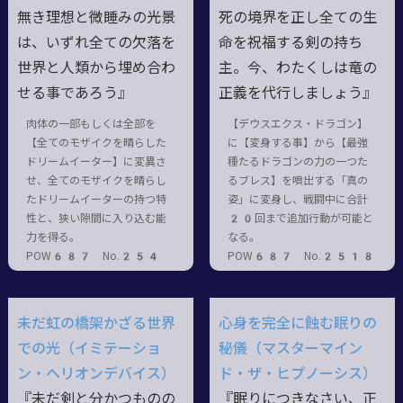
無き理想と微睡みの光景
死の境界を正し全ての生
は、いずれ全ての欠落を
命を祝福する剣の持ち
世界と人類から埋め合わ
主。今、わたくしは竜の
せる事であろう』
正義を代行しましょう』
肉体の一部もしくは全部を
【デウスエクス・ドラゴン】
【全てのモザイクを晴らした
に【変身する事】から【最強
ドリームイーター】に変異さ
種たるドラゴンの力の一つた
せ、全てのモザイクを晴らし
るブレス】を噴出する「真の
たドリームイーターの持つ特
姿」に変身し、戦闘中に合計
性と、狭い隙間に入り込む能
20回まで追加行動が可能と
力を得る。
なる。
POW687 No.254
POW687 No.2518
未だ虹の橋架かざる世界
心身を完全に蝕む眠りの
での光（イミテーショ
秘儀（マスターマイン
ン・ヘリオンデバイス）
ド・ザ・ヒプノーシス）
『未だ剣と分かつものの
『眠りにつきなさい、正