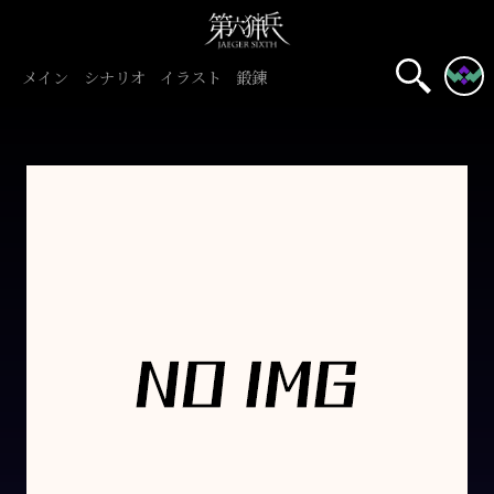
メイン
シナリオ
イラスト
鍛錬