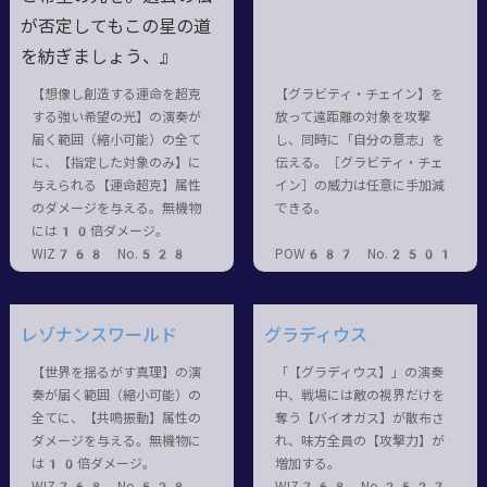
が否定してもこの星の道
を紡ぎましょう、』
【想像し創造する運命を超克
【グラビティ・チェイン】を
する強い希望の光】の演奏が
放って遠距離の対象を攻撃
届く範囲（縮小可能）の全て
し、同時に「自分の意志」を
に、【指定した対象のみ】に
伝える。［グラビティ・チェ
与えられる【運命超克】属性
イン］の威力は任意に手加減
のダメージを与える。無機物
できる。
には10倍ダメージ。
WIZ768 No.528
POW687 No.2501
レゾナンスワールド
グラディウス
【世界を揺るがす真理】の演
「【グラディウス】」の演奏
奏が届く範囲（縮小可能）の
中、戦場には敵の視界だけを
全てに、【共鳴振動】属性の
奪う【バイオガス】が散布さ
ダメージを与える。無機物に
れ、味方全員の【攻撃力】が
は10倍ダメージ。
増加する。
WIZ768 No.528
WIZ768 No.2527