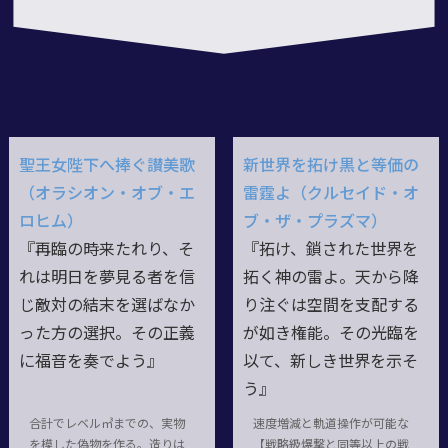
聖王女陛下へ捧ぐ讃美歌
新世界を拓け黒と等価の
（オラシオン・オブ・エ
雷霆よ（クルセイド・オ
ロヒム）
ブ・ザ・プラズマ）
『再臨の時来たれり、そ
『拓け、鎖された世界を
れは明日を夢見る者を信
拓く神の雷よ。天から降
じ敵対の結末を選ばなか
り注ぐは空間を支配する
った方の選択。その正義
が如き権能。その光臨を
に福音を奏でよう』
以て、新しき世界を示そ
う』
合計でレベル㎥までの、実物
速度増減と軌道操作が可能な
を模した偽物を作る。造りは
【戦略級爆撃と同等以上の戦