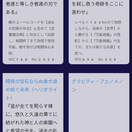
者達と等しき者達の刃で
を弑し救う奇跡をここに
ある』
表わせ』
敵のユーベルコードを【過去
レベル×100km/hで飛翔
の記録の存在】も含めて【音
しながら、自身の【世界】か
響魔法陣】に呪文として記録
ら繋がる【『万能戦艦』の残
し、戦闘終了まで詠唱で使用
影】から【『万能戦艦』の全
可能。敵を倒せば戦闘後も永
ての、または新たな兵装】を
続。
放つ。
WIZ768 No.2524
SPD696 No.355
暗夜の宝石ならぬ番犬達
グラビティ・フェノメノ
の紡ぐ未来（ヘリオライ
ン
ト）
『星が全てを照らす様
に、悠久と久遠の果てに
紡がれた神と人の楽園へ
と希望の光を。過去の私