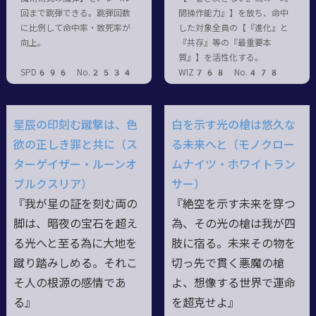
回まで跳弾できる。跳弾回数
間操作能力』】を放ち、命中
に比例して命中率・致死率が
した対象全員の【『進化』と
向上。
『共存』等の『最重要本
質』】を活性化する。
SPD696 No.2534
WIZ768 No.478
星辰の印刻む蹴撃は、色
白を示す光の槍は悠久な
欲の正しき罪と共に（ス
る未来へと（モノクロー
ターゲイザー・ルーンオ
ムナイツ・ホワイトラン
ブルクスリア）
サー）
『我が星の証を刻む両の
『絶空を示す未来を穿つ
脚は、暗夜の宝石を超え
為、その光の槍は我が四
る光へと至る為に大地を
肢に宿る。未来その物を
蹴り踏みしめる。それこ
切っ先で貫く悪魔の槍
そ人の根源の感情であ
よ、想像する世界で運命
る』
を超克せよ』