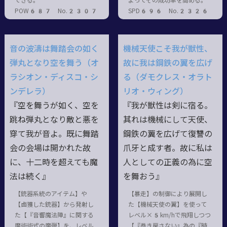
できる。
よってその成功率を高める。
POW687 No.2307
SPD696 No.2326
音の波濤は舞踏会の如く
機械天使こそ我が獣性、
弾丸となり空を舞う（オ
故に我は鋼鉄の翼を広げ
ラシオン・ディスコ・シ
る（ダモクレス・オラト
ンデレラ）
リオ・ウィング）
『空を舞うが如く、空を
『我が獣性は剣に宿る。
跳ね弾丸となり敵と悪を
其れは機械にして天使、
穿て我が音よ。既に舞踏
鋼鉄の翼を広げて復讐の
会の会場は開かれた故
爪牙と成す者。故に私は
に、十二時を超えても魔
人としての正義の為に空
法は続く』
を舞おう』
【銃器系統のアイテム】や
【暴走】の制御により展開し
【鹵獲した銃器】から発射し
た【機械天使の翼】を使って
た【『音響魔法陣』に関する
レベル×5km/hで飛翔しつつ
魔術術式の魔弾】を、レベル
【『巻き戻さない』為の『時