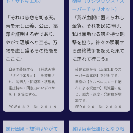
ド・ザドキエル）
砲撃（サジタリウス・ス
ーパーチャリオット）
『それは慈悲を司る天。
『我が血脈に蓄えられし
青を示し正義、公正、高
金貨。それを民に捧げ、
潔を証明する者であり、
私は無垢なる魂を持つ砲
やがて理解へと至る。万
撃を担う。神々の蹂躙す
物を癒し護るその権能を
ら最終戦争を超えた果て
ここに』
に連れて行こう』
自身の装備する「【慈悲天機
装備武器から【正確無比のス
『ザドキエル』】」を変形さ
ーパー戦車砲】を発射する。
せ、防御力・回避率・状態異
自身の【ケルベロスカード配
常抵抗率・回復力のいずれか
布による資産の】削減量に応
を10倍にする。
じ、威力・速度・発射数が増
加する。
POW687 No.2519
SPD696 No.2605
逆行因果・旋律はやがて
翼は歯車仕掛けとなり戦