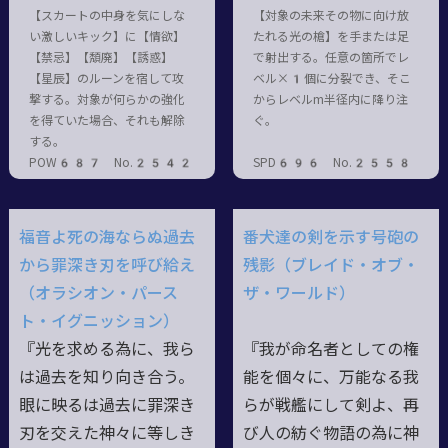
【スカートの中身を気にしな
【対象の未来その物に向け放
い激しいキック】に【情欲】
たれる光の槍】を手または足
【禁忌】【頽廃】【誘惑】
で射出する。任意の箇所でレ
【星辰】のルーンを宿して攻
ベル×1個に分裂でき、そこ
撃する。対象が何らかの強化
からレベルm半径内に降り注
を得ていた場合、それも解除
ぐ。
する。
POW687 No.2542
SPD696 No.2558
福音よ死の海ならぬ過去
番犬達の剣を示す号砲の
から罪深き刃を呼び給え
残影（ブレイド・オブ・
（オラシオン・パース
ザ・ワールド）
ト・イグニッション）
『光を求める為に、我ら
『我が命名者としての権
は過去を知り向き合う。
能を個々に、万能なる我
眼に映るは過去に罪深き
らが戦艦にして剣よ、再
刃を交えた神々に等しき
び人の紡ぐ物語の為に神