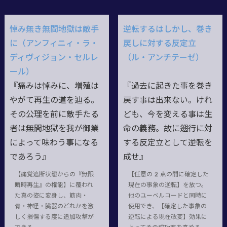
悼み無き無間地獄は敵手
逆転するはしかし、巻き
に（アンフィニィ・ラ・
戻しに対する反定立
ディヴィジョン・セルレ
（ル・アンチテーゼ）
ール）
『痛みは悼みに、増殖は
『過去に起きた事を巻き
やがて再生の道を辿る。
戻す事は出来ない。けれ
その公理を前に敵手たる
ども、今を変える事は生
者は無間地獄を我が御業
命の義務。故に遡行に対
によって味わう事になる
する反定立として逆転を
であろう』
成せ』
【痛覚遮断状態からの『無限
【任意の2点の間に確定した
瞬時再生』の権能】に覆われ
現在の事象の逆転】を放つ。
た真の姿に変身し、筋肉・
他のユーベルコードと同時に
骨・神経・臓器のどれかを激
使用でき、【確定した事象の
しく損傷する度に追加攻撃が
逆転による現在改変】効果に