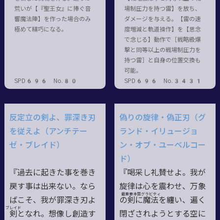
荒いが【『聖王女』に捧ぐ音
場制圧力を持つ雷】を放ち、
響魔法陣】を作った場合のみ
ダメージを与える。【雷の速
極めて精巧になる。
度増減と軌道操作】を【思念
で念じる】動作で［戦略級爆
撃と同等以上の戦場制圧力を
持つ雷］と自身の位置交換も
可能。
SPD696 No.80
SPD696 No.3431
反定立の剣よ、罪深き刃
偽りの旋律・偽正刃（グ
を従えよ（アンチテー
ランド・イリュージョ
ゼ・ブレイド）
ン・オブ・ユーベルコー
ド）
『過去に起きた事を巻き
『喝采し礼賛せよ。我が
戻す事は出来ない。なら
旋律は心を震わせ、万象
最重要本質
グラビティ
ばこそ、我が罪深き刃よ
の
剣
に魔
法
を纏い、遍く
ブレイド
剣
となれ。想像し創造す
閉ざされようとする空に