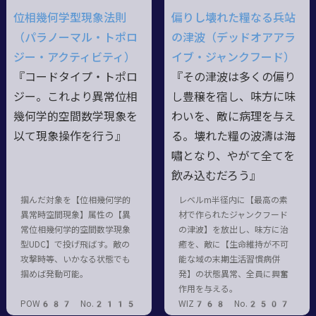
位相幾何学型現象法則
偏りし壊れた糧なる兵站
（パラノーマル・トポロ
の津波（デッドオアアラ
ジー・アクティビティ）
イブ・ジャンクフード）
『コードタイプ・トポロ
『その津波は多くの偏り
ジー。これより異常位相
し豊穣を宿し、味方に味
幾何学的空間数学現象を
わいを、敵に病理を与え
以て現象操作を行う』
る。壊れた糧の波濤は海
嘯となり、やがて全てを
飲み込むだろう』
掴んだ対象を【位相幾何学的
レベルm半径内に【最高の素
異常時空間現象】属性の【異
材で作られたジャンクフード
常位相幾何学的空間数学現象
の津波】を放出し、味方に治
型UDC】で投げ飛ばす。敵の
癒を、敵に【生命維持が不可
攻撃時等、いかなる状態でも
能な域の末期生活習慣病併
掴めば発動可能。
発】の状態異常、全員に興奮
作用を与える。
POW687 No.2115
WIZ768 No.2507