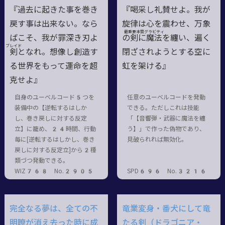
『過去に起きた事を巻き
『喝采し礼賛せよ。我が
戻す事は出来ない。なら
旋律は心を震わせ、万象
最重要本質
グラビティ
ばこそ、我が罪深き刃よ
の
剣
に魔
法
を纏い、遍く
ブレイド
剣
となれ。想像し創造す
閉ざされようとする空に
る世界をもって運命を超
虹を架ける』
克せよ』
自身のユーベルコード5つを
任意のユーベルコードを発動
装備中の【逆転するはしか
できる。ただしこれは技能
し、巻き戻しに対する反定
「【音響弾・武器に魔法を纏
立】に籠め、24時間、行動
う】」で作った偽物であり、
毎に[逆転するはしかし、巻き
見破られれば無効化。
戻しに対する反定立]から2種
類づつ発動できる。
WIZ768 No.2905
SPD696 No.3216
完全なる夢は、全ての不
竜業変身・番犬にして竜
明瞭が消え去った時に成
たる剣（ドラゴニア・