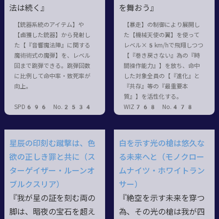
法は続く』
を舞おう』
【銃器系統のアイテム】や
【暴走】の制御により展開し
【鹵獲した銃器】から発射し
た【機械天使の翼】を使って
た【『音響魔法陣』に関する
レベル×5km/hで飛翔しつつ
魔術術式の魔弾】を、レベル
【『巻き戻さない』為の『時
回まで跳弾できる。跳弾回数
間操作能力』】を放ち、命中
に比例して命中率・致死率が
した対象全員の【『進化』と
向上。
『共存』等の『最重要本
質』】を活性化する。
SPD696 No.2534
WIZ768 No.478
星辰の印刻む蹴撃は、色
白を示す光の槍は悠久な
欲の正しき罪と共に（ス
る未来へと（モノクロー
ターゲイザー・ルーンオ
ムナイツ・ホワイトラン
ブルクスリア）
サー）
『我が星の証を刻む両の
『絶空を示す未来を穿つ
脚は、暗夜の宝石を超え
為、その光の槍は我が四