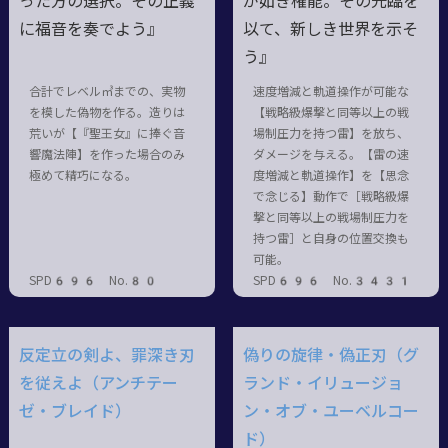
った方の選択。その正義
が如き権能。その光臨を
に福音を奏でよう』
以て、新しき世界を示そ
う』
合計でレベル㎥までの、実物
速度増減と軌道操作が可能な
を模した偽物を作る。造りは
【戦略級爆撃と同等以上の戦
荒いが【『聖王女』に捧ぐ音
場制圧力を持つ雷】を放ち、
響魔法陣】を作った場合のみ
ダメージを与える。【雷の速
極めて精巧になる。
度増減と軌道操作】を【思念
で念じる】動作で［戦略級爆
撃と同等以上の戦場制圧力を
持つ雷］と自身の位置交換も
可能。
SPD696 No.80
SPD696 No.3431
反定立の剣よ、罪深き刃
偽りの旋律・偽正刃（グ
を従えよ（アンチテー
ランド・イリュージョ
ゼ・ブレイド）
ン・オブ・ユーベルコー
ド）