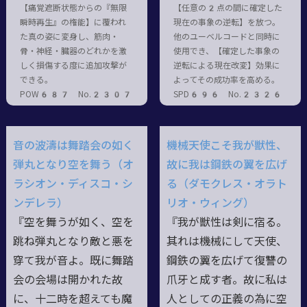
【痛覚遮断状態からの『無限
【任意の2点の間に確定した
瞬時再生』の権能】に覆われ
現在の事象の逆転】を放つ。
た真の姿に変身し、筋肉・
他のユーベルコードと同時に
骨・神経・臓器のどれかを激
使用でき、【確定した事象の
しく損傷する度に追加攻撃が
逆転による現在改変】効果に
できる。
よってその成功率を高める。
POW687 No.2307
SPD696 No.2326
音の波濤は舞踏会の如く
機械天使こそ我が獣性、
弾丸となり空を舞う（オ
故に我は鋼鉄の翼を広げ
ラシオン・ディスコ・シ
る（ダモクレス・オラト
ンデレラ）
リオ・ウィング）
『空を舞うが如く、空を
『我が獣性は剣に宿る。
跳ね弾丸となり敵と悪を
其れは機械にして天使、
穿て我が音よ。既に舞踏
鋼鉄の翼を広げて復讐の
会の会場は開かれた故
爪牙と成す者。故に私は
に、十二時を超えても魔
人としての正義の為に空