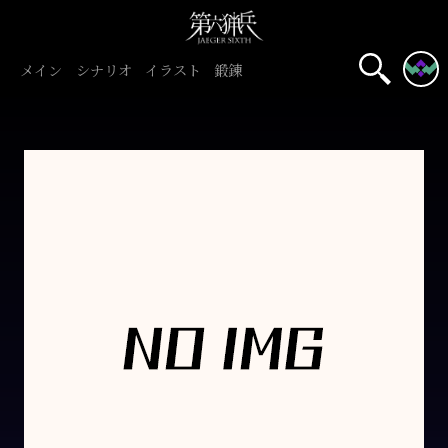
メイン
シナリオ
イラスト
鍛錬