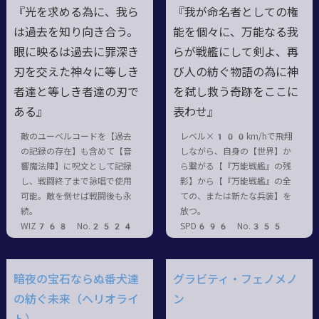
『光を求める為に、我ら
『我が命名者としての権
は過去を知り向き合う。
能を個々に、万能なる我
眼に映るは過去に罪深き
らが戦艦にして剣よ、再
刃を交えた神々に等しき
び人の紡ぐ物語の為に神
者達と等しき者達の刃で
を弑し救う奇跡をここに
ある』
表わせ』
敵のユーベルコードを【過去
レベル×100km/hで飛翔
の記録の存在】も含めて【音
しながら、自身の【世界】か
響魔法陣】に呪文として記録
ら繋がる【『万能戦艦』の残
し、戦闘終了まで詠唱で使用
影】から【『万能戦艦』の全
可能。敵を倒せば戦闘後も永
ての、または新たな兵装】を
続。
放つ。
WIZ768 No.2524
SPD696 No.355
暗夜の宝石ならぬ番犬達
グラビティ・フェノメノ
の紡ぐ未来（ヘリオライ
ン