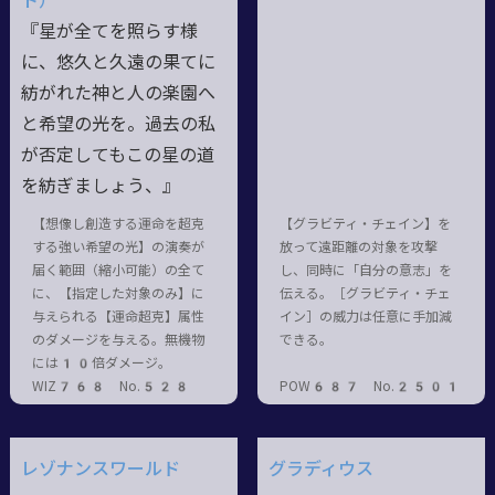
ト）
『星が全てを照らす様
に、悠久と久遠の果てに
紡がれた神と人の楽園へ
と希望の光を。過去の私
が否定してもこの星の道
を紡ぎましょう、』
【想像し創造する運命を超克
【グラビティ・チェイン】を
する強い希望の光】の演奏が
放って遠距離の対象を攻撃
届く範囲（縮小可能）の全て
し、同時に「自分の意志」を
に、【指定した対象のみ】に
伝える。［グラビティ・チェ
与えられる【運命超克】属性
イン］の威力は任意に手加減
のダメージを与える。無機物
できる。
には10倍ダメージ。
WIZ768 No.528
POW687 No.2501
レゾナンスワールド
グラディウス