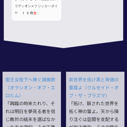
ラディオン✕フリッカーダイ
ヤ 19歳
女
聖王女陛下へ捧ぐ讃美歌
新世界を拓け黒と等価の
（オラシオン・オブ・エ
雷霆よ（クルセイド・オ
ロヒム）
ブ・ザ・プラズマ）
『再臨の時来たれり、そ
『拓け、鎖された世界を
れは明日を夢見る者を信
拓く神の雷よ。天から降
じ敵対の結末を選ばなか
り注ぐは空間を支配する