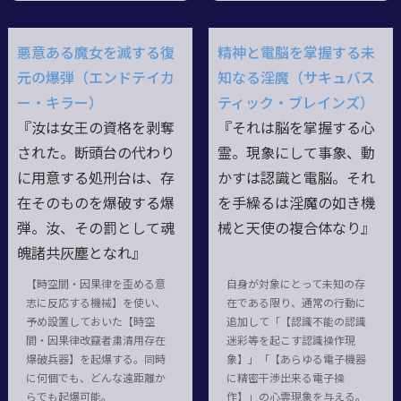
悪意ある魔女を滅する復
精神と電脳を掌握する未
元の爆弾（エンドテイカ
知なる淫魔（サキュバス
ー・キラー）
ティック・ブレインズ）
『汝は女王の資格を剥奪
『それは脳を掌握する心
された。断頭台の代わり
霊。現象にして事象、動
に用意する処刑台は、存
かすは認識と電脳。それ
在そのものを爆破する爆
を手繰るは淫魔の如き機
弾。汝、その罰として魂
械と天使の複合体なり』
魄諸共灰塵となれ』
【時空間・因果律を歪める意
自身が対象にとって未知の存
志に反応する機械】を使い、
在である限り、通常の行動に
予め設置しておいた【時空
追加して「【認識不能の認識
間・因果律改竄者粛清用存在
迷彩等を起こす認識操作現
爆破兵器】を起爆する。同時
象】」「【あらゆる電子機器
に何個でも、どんな遠距離か
に精密干渉出来る電子操
らでも起爆可能。
作】」の心霊現象を与える。