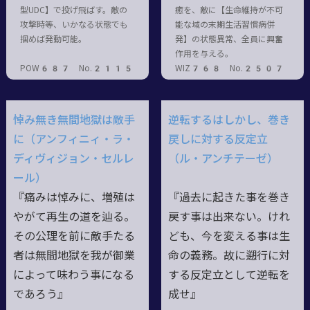
型UDC】で投げ飛ばす。敵の
癒を、敵に【生命維持が不可
攻撃時等、いかなる状態でも
能な域の末期生活習慣病併
掴めば発動可能。
発】の状態異常、全員に興奮
作用を与える。
POW687 No.2115
WIZ768 No.2507
悼み無き無間地獄は敵手
逆転するはしかし、巻き
に（アンフィニィ・ラ・
戻しに対する反定立
ディヴィジョン・セルレ
（ル・アンチテーゼ）
ール）
『痛みは悼みに、増殖は
『過去に起きた事を巻き
やがて再生の道を辿る。
戻す事は出来ない。けれ
その公理を前に敵手たる
ども、今を変える事は生
者は無間地獄を我が御業
命の義務。故に遡行に対
によって味わう事になる
する反定立として逆転を
であろう』
成せ』