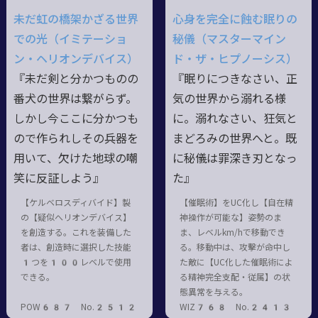
未だ虹の橋架かざる世界
心身を完全に蝕む眠りの
での光（イミテーショ
秘儀（マスターマイン
ン・ヘリオンデバイス）
ド・ザ・ヒプノーシス）
『未だ剣と分かつものの
『眠りにつきなさい、正
番犬の世界は繋がらず。
気の世界から溺れる様
しかし今ここに分かつも
に。溺れなさい、狂気と
ので作られしその兵器を
まどろみの世界へと。既
用いて、欠けた地球の嘲
に秘儀は罪深き刃となっ
笑に反証しよう』
た』
【ケルベロスディバイド】製
【催眠術】をUC化し【自在精
の【疑似へリオンデバイス】
神操作が可能な】姿勢のま
を創造する。これを装備した
ま、レベルkm/hで移動でき
者は、創造時に選択した技能
る。移動中は、攻擊が命中し
1つを100レベルで使用
た敵に【UC化した催眠術によ
できる。
る精神完全支配・従属】の状
態異常を与える。
POW687 No.2512
WIZ768 No.2413