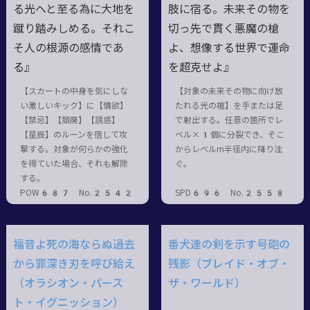
る光へと至る為に大地を
肢に宿る。未来その物を
蹴り踏みしめる。それこ
切っ先で貫く悪魔の槍
そ人の根源の感情であ
よ、想像する世界で運命
る』
を超克せよ』
【スカートの中身を気にしな
【対象の未来その物に向け放
い激しいキック】に【情欲】
たれる光の槍】を手または足
【禁忌】【頽廃】【誘惑】
で射出する。任意の箇所でレ
【星辰】のルーンを宿して攻
ベル×1個に分裂でき、そこ
撃する。対象が何らかの強化
からレベルm半径内に降り注
を得ていた場合、それも解除
ぐ。
する。
POW687 No.2542
SPD696 No.2558
福音よ死の海ならぬ過去
番犬達の剣を示す号砲の
から罪深き刃を呼び給え
残影（ブレイド・オブ・
（オラシオン・パース
ザ・ワールド）
ト・イグニッション）