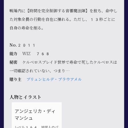
戦場内に【時間を完全制御する音響魔法陣】を放ち、命中し
た対象全員の行動を自在に操れる。ただし、13秒ごとに
自身の寿命を削る。
No.2011
能力
WIZ 768
秘密
ケルベロスブレイド世界で寿命で死したケルベロスは
一切確認されていない、つまり…
贈り主
ブリュンヒルデ・ブラウアメル
人物とイラスト
アンジェリカ・ディ
マンシュ
レベル164 地球人のパ