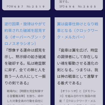
加する。
POW687 No.2519
SPD696 No.2605
逆行因果・旋律はやがて
翼は歯車仕掛けとなり戦
約束された破滅を超克す
車となる（クロックワー
る（オーバーヘブン・ク
ク・メルカバー）
ロノスオラシオン）
『想像する運命は超克を
『歯車は翼を広げ、時空
示し、黙示録の如き破滅
の調律者にして存在しな
を破却する。私は絶空獣
い魂を駆動させる進化の
に非ず、全ての神と人を
剣となる。つまりは、我
救う一人の人にして一振
は神の戦車として進撃す
りの剣である』
る番犬である』
戦場内に【時間を完全制御す
【オラトリオ】と【ダモクレ
る音響魔法陣】を放ち、命中
ス】を組み合わせた独自の技
した対象全員の行動を自在に
能「【クロックワーク・メル