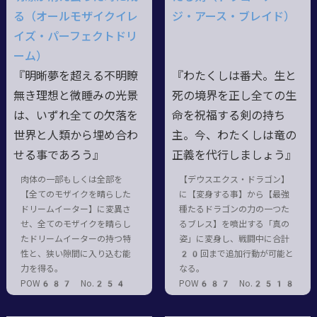
る（オールモザイクイレ
ジ・アース・ブレイド）
イズ・パーフェクトドリ
ーム）
『明晰夢を超える不明瞭
『わたくしは番犬。生と
無き理想と微睡みの光景
死の境界を正し全ての生
は、いずれ全ての欠落を
命を祝福する剣の持ち
世界と人類から埋め合わ
主。今、わたくしは竜の
せる事であろう』
正義を代行しましょう』
肉体の一部もしくは全部を
【デウスエクス・ドラゴン】
【全てのモザイクを晴らした
に【変身する事】から【最強
ドリームイーター】に変異さ
種たるドラゴンの力の一つた
せ、全てのモザイクを晴らし
るブレス】を噴出する「真の
たドリームイーターの持つ特
姿」に変身し、戦闘中に合計
性と、狭い隙間に入り込む能
20回まで追加行動が可能と
力を得る。
なる。
POW687 No.254
POW687 No.2518