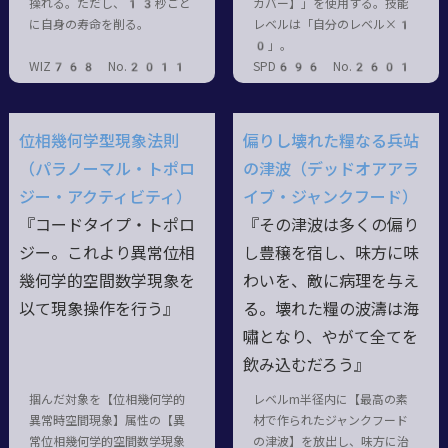
操れる。ただし、13秒ごと
カバー】」を使用する。技能
に自身の寿命を削る。
レベルは「自分のレベル×1
0」。
WIZ768 No.2011
SPD696 No.2601
位相幾何学型現象法則
偏りし壊れた糧なる兵站
（パラノーマル・トポロ
の津波（デッドオアアラ
ジー・アクティビティ）
イブ・ジャンクフード）
『コードタイプ・トポロ
『その津波は多くの偏り
ジー。これより異常位相
し豊穣を宿し、味方に味
幾何学的空間数学現象を
わいを、敵に病理を与え
以て現象操作を行う』
る。壊れた糧の波濤は海
嘯となり、やがて全てを
飲み込むだろう』
掴んだ対象を【位相幾何学的
レベルm半径内に【最高の素
異常時空間現象】属性の【異
材で作られたジャンクフード
常位相幾何学的空間数学現象
の津波】を放出し、味方に治