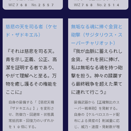
WIZ768 No.2557
WIZ768 No.2514
慈悲の天を司る者（ケセ
無垢なる魂に捧ぐ金貨と
ド・ザドキエル）
砲撃（サジタリウス・ス
ーパーチャリオット）
『それは慈悲を司る天。
『我が血脈に蓄えられし
青を示し正義、公正、高
金貨。それを民に捧げ、
潔を証明する者であり、
私は無垢なる魂を持つ砲
やがて理解へと至る。万
撃を担う。神々の蹂躙す
物を癒し護るその権能を
ら最終戦争を超えた果て
ここに』
に連れて行こう』
自身の装備する「【慈悲天機
装備武器から【正確無比のス
『ザドキエル』】」を変形さ
ーパー戦車砲】を発射する。
せ、防御力・回避率・状態異
自身の【ケルベロスカード配
常抵抗率・回復力のいずれか
布による資産の】削減量に応
を10倍にする。
じ、威力・速度・発射数が増