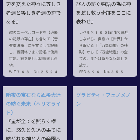
刃を交えた神々に等しき
び人の紡ぐ物語の為に神
者達と等しき者達の刃で
を弑し救う奇跡をここに
ある』
表わせ』
敵のユーベルコードを【過去
レベル×100km/hで飛翔
の記録の存在】も含めて【音
しながら、自身の【世界】か
響魔法陣】に呪文として記録
ら繋がる【『万能戦艦』の残
し、戦闘終了まで詠唱で使用
影】から【『万能戦艦』の全
可能。敵を倒せば戦闘後も永
ての、または新たな兵装】を
続。
放つ。
WIZ768 No.2524
SPD696 No.355
暗夜の宝石ならぬ番犬達
グラビティ・フェノメノ
の紡ぐ未来（ヘリオライ
ン
ト）
『星が全てを照らす様
に、悠久と久遠の果てに
紡がれた神と人の楽園へ