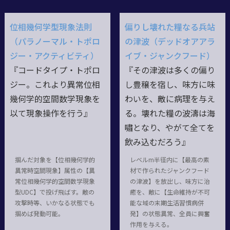
位相幾何学型現象法則
偏りし壊れた糧なる兵站
（パラノーマル・トポロ
の津波（デッドオアアラ
ジー・アクティビティ）
イブ・ジャンクフード）
『コードタイプ・トポロ
『その津波は多くの偏り
ジー。これより異常位相
し豊穣を宿し、味方に味
幾何学的空間数学現象を
わいを、敵に病理を与え
以て現象操作を行う』
る。壊れた糧の波濤は海
嘯となり、やがて全てを
飲み込むだろう』
掴んだ対象を【位相幾何学的
レベルm半径内に【最高の素
異常時空間現象】属性の【異
材で作られたジャンクフード
常位相幾何学的空間数学現象
の津波】を放出し、味方に治
型UDC】で投げ飛ばす。敵の
癒を、敵に【生命維持が不可
攻撃時等、いかなる状態でも
能な域の末期生活習慣病併
掴めば発動可能。
発】の状態異常、全員に興奮
作用を与える。