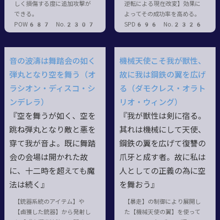
しく損傷する度に追加攻撃が
逆転による現在改変】効果に
できる。
よってその成功率を高める。
POW687 No.2307
SPD696 No.2326
音の波濤は舞踏会の如く
機械天使こそ我が獣性、
弾丸となり空を舞う（オ
故に我は鋼鉄の翼を広げ
ラシオン・ディスコ・シ
る（ダモクレス・オラト
ンデレラ）
リオ・ウィング）
『空を舞うが如く、空を
『我が獣性は剣に宿る。
跳ね弾丸となり敵と悪を
其れは機械にして天使、
穿て我が音よ。既に舞踏
鋼鉄の翼を広げて復讐の
会の会場は開かれた故
爪牙と成す者。故に私は
に、十二時を超えても魔
人としての正義の為に空
法は続く』
を舞おう』
【銃器系統のアイテム】や
【暴走】の制御により展開し
【鹵獲した銃器】から発射し
た【機械天使の翼】を使って