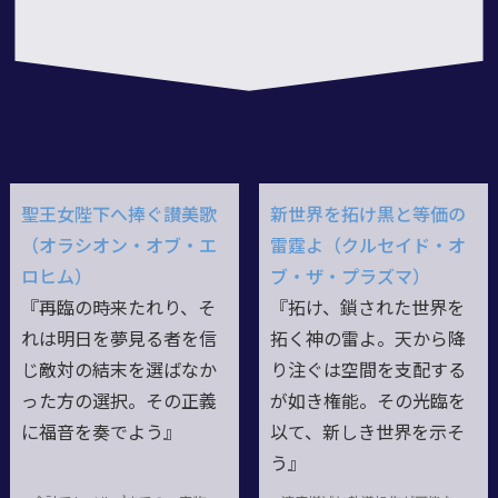
聖王女陛下へ捧ぐ讃美歌
新世界を拓け黒と等価の
（オラシオン・オブ・エ
雷霆よ（クルセイド・オ
ロヒム）
ブ・ザ・プラズマ）
『再臨の時来たれり、そ
『拓け、鎖された世界を
れは明日を夢見る者を信
拓く神の雷よ。天から降
じ敵対の結末を選ばなか
り注ぐは空間を支配する
った方の選択。その正義
が如き権能。その光臨を
に福音を奏でよう』
以て、新しき世界を示そ
う』