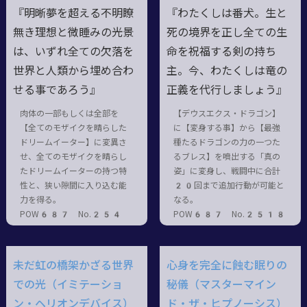
『明晰夢を超える不明瞭
『わたくしは番犬。生と
無き理想と微睡みの光景
死の境界を正し全ての生
は、いずれ全ての欠落を
命を祝福する剣の持ち
世界と人類から埋め合わ
主。今、わたくしは竜の
せる事であろう』
正義を代行しましょう』
肉体の一部もしくは全部を
【デウスエクス・ドラゴン】
【全てのモザイクを晴らした
に【変身する事】から【最強
ドリームイーター】に変異さ
種たるドラゴンの力の一つた
せ、全てのモザイクを晴らし
るブレス】を噴出する「真の
たドリームイーターの持つ特
姿」に変身し、戦闘中に合計
性と、狭い隙間に入り込む能
20回まで追加行動が可能と
力を得る。
なる。
POW687 No.254
POW687 No.2518
未だ虹の橋架かざる世界
心身を完全に蝕む眠りの
での光（イミテーショ
秘儀（マスターマイン
ン・ヘリオンデバイス）
ド・ザ・ヒプノーシス）