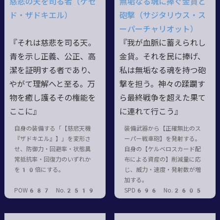
慈悲の天を司る者（ケセ
無垢なる魂に捧ぐ金貨と
ド・ザドキエル）
砲撃（サジタリウス・ス
ーパーチャリオット）
『それは慈悲を司る天。
『我が血脈に蓄えられし
青を示し正義、公正、高
金貨。それを民に捧げ、
潔を証明する者であり、
私は無垢なる魂を持つ砲
やがて理解へと至る。万
撃を担う。神々の蹂躙す
物を癒し護るその権能を
ら最終戦争を超えた果て
ここに』
に連れて行こう』
自身の装備する「【慈悲天機
装備武器から【正確無比のス
『ザドキエル』】」を変形さ
ーパー戦車砲】を発射する。
せ、防御力・回避率・状態異
自身の【ケルベロスカード配
常抵抗率・回復力のいずれか
布による資産の】削減量に応
を10倍にする。
じ、威力・速度・発射数が増
加する。
POW687 No.2519
SPD696 No.2605