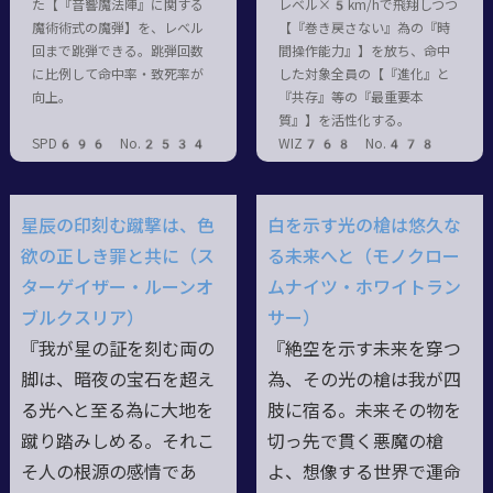
た【『音響魔法陣』に関する
レベル×5km/hで飛翔しつつ
魔術術式の魔弾】を、レベル
【『巻き戻さない』為の『時
回まで跳弾できる。跳弾回数
間操作能力』】を放ち、命中
に比例して命中率・致死率が
した対象全員の【『進化』と
向上。
『共存』等の『最重要本
質』】を活性化する。
SPD696 No.2534
WIZ768 No.478
星辰の印刻む蹴撃は、色
白を示す光の槍は悠久な
欲の正しき罪と共に（ス
る未来へと（モノクロー
ターゲイザー・ルーンオ
ムナイツ・ホワイトラン
ブルクスリア）
サー）
『我が星の証を刻む両の
『絶空を示す未来を穿つ
脚は、暗夜の宝石を超え
為、その光の槍は我が四
る光へと至る為に大地を
肢に宿る。未来その物を
蹴り踏みしめる。それこ
切っ先で貫く悪魔の槍
そ人の根源の感情であ
よ、想像する世界で運命