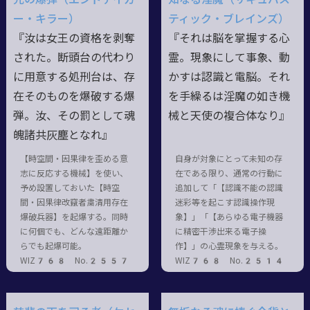
ー・キラー）
ティック・ブレインズ）
『汝は女王の資格を剥奪
『それは脳を掌握する心
された。断頭台の代わり
霊。現象にして事象、動
に用意する処刑台は、存
かすは認識と電脳。それ
在そのものを爆破する爆
を手繰るは淫魔の如き機
弾。汝、その罰として魂
械と天使の複合体なり』
魄諸共灰塵となれ』
【時空間・因果律を歪める意
自身が対象にとって未知の存
志に反応する機械】を使い、
在である限り、通常の行動に
予め設置しておいた【時空
追加して「【認識不能の認識
間・因果律改竄者粛清用存在
迷彩等を起こす認識操作現
爆破兵器】を起爆する。同時
象】」「【あらゆる電子機器
に何個でも、どんな遠距離か
に精密干渉出来る電子操
らでも起爆可能。
作】」の心霊現象を与える。
WIZ768 No.2557
WIZ768 No.2514