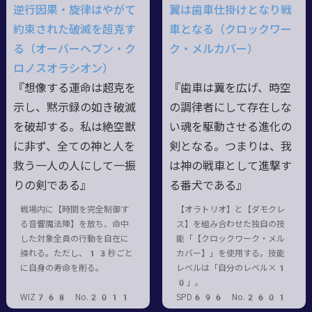
逆行因果・旋律はやがて
翼は歯車仕掛けとなり戦
約束された破滅を超克す
車となる（クロックワー
る（オーバーヘブン・ク
ク・メルカバー）
ロノスオラシオン）
『想像する運命は超克を
『歯車は翼を広げ、時空
示し、黙示録の如き破滅
の調律者にして存在しな
を破却する。私は絶空獣
い魂を駆動させる進化の
に非ず、全ての神と人を
剣となる。つまりは、我
救う一人の人にして一振
は神の戦車として進撃す
りの剣である』
る番犬である』
戦場内に【時間を完全制御す
【オラトリオ】と【ダモクレ
る音響魔法陣】を放ち、命中
ス】を組み合わせた独自の技
した対象全員の行動を自在に
能「【クロックワーク・メル
操れる。ただし、13秒ごと
カバー】」を使用する。技能
に自身の寿命を削る。
レベルは「自分のレベル×1
0」。
WIZ768 No.2011
SPD696 No.2601