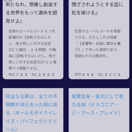
ブレイド
剣
となれ。想像し創造す
閉ざされようとする空に
る世界をもって運命を超
虹を架ける』
克せよ』
自身のユーベルコード5つを
任意のユーベルコードを発動
装備中の【逆転するはしか
できる。ただしこれは技能
し、巻き戻しに対する反定
「【音響弾・武器に魔法を纏
立】に籠め、24時間、行動
う】」で作った偽物であり、
毎に[逆転するはしかし、巻き
見破られれば無効化。
戻しに対する反定立]から2種
類づつ発動できる。
WIZ768 No.2905
SPD696 No.3216
完全なる夢は、全ての不
竜業変身・番犬にして竜
明瞭が消え去った時に成
たる剣（ドラゴニア・
る（オールモザイクイレ
ジ・アース・ブレイド）
イズ・パーフェクトドリ
ーム）