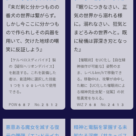
『未だ剣と分かつものの
『眠りにつきなさい、正
番犬の世界は繋がらず。
気の世界から溺れる様
しかし今ここに分かつも
に。溺れなさい、狂気と
ので作られしその兵器を
まどろみの世界へと。既
用いて、欠けた地球の嘲
に秘儀は罪深き刃となっ
笑に反証しよう』
た』
【ケルベロスディバイド】製
【催眠術】をUC化し【自在精
の【疑似へリオンデバイス】
神操作が可能な】姿勢のま
を創造する。これを装備した
ま、レベルkm/hで移動でき
者は、創造時に選択した技能
る。移動中は、攻擊が命中し
1つを100レベルで使用
た敵に【UC化した催眠術によ
できる。
る精神完全支配・従属】の状
態異常を与える。
POW687 No.2512
WIZ768 No.2413
悪意ある魔女を滅する復
精神と電脳を掌握する未
元の爆弾（エンドテイカ
知なる淫魔（サキュバス