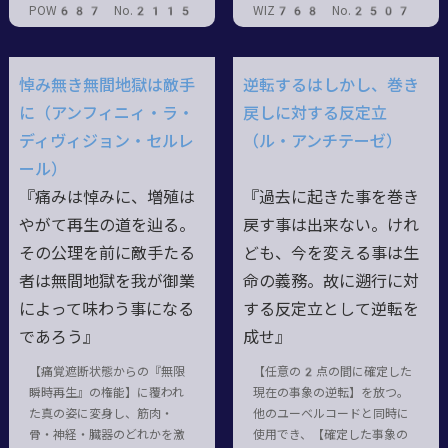
POW687 No.2115
WIZ768 No.2507
悼み無き無間地獄は敵手
逆転するはしかし、巻き
に（アンフィニィ・ラ・
戻しに対する反定立
ディヴィジョン・セルレ
（ル・アンチテーゼ）
ール）
『痛みは悼みに、増殖は
『過去に起きた事を巻き
やがて再生の道を辿る。
戻す事は出来ない。けれ
その公理を前に敵手たる
ども、今を変える事は生
者は無間地獄を我が御業
命の義務。故に遡行に対
によって味わう事になる
する反定立として逆転を
であろう』
成せ』
【痛覚遮断状態からの『無限
【任意の2点の間に確定した
瞬時再生』の権能】に覆われ
現在の事象の逆転】を放つ。
た真の姿に変身し、筋肉・
他のユーベルコードと同時に
骨・神経・臓器のどれかを激
使用でき、【確定した事象の