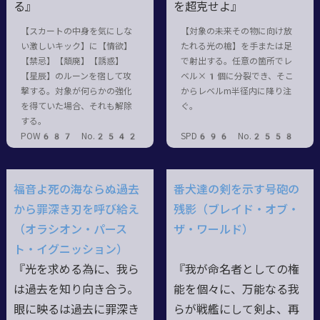
る』
を超克せよ』
【スカートの中身を気にしな
【対象の未来その物に向け放
い激しいキック】に【情欲】
たれる光の槍】を手または足
【禁忌】【頽廃】【誘惑】
で射出する。任意の箇所でレ
【星辰】のルーンを宿して攻
ベル×1個に分裂でき、そこ
撃する。対象が何らかの強化
からレベルm半径内に降り注
を得ていた場合、それも解除
ぐ。
する。
POW687 No.2542
SPD696 No.2558
福音よ死の海ならぬ過去
番犬達の剣を示す号砲の
から罪深き刃を呼び給え
残影（ブレイド・オブ・
（オラシオン・パース
ザ・ワールド）
ト・イグニッション）
『光を求める為に、我ら
『我が命名者としての権
は過去を知り向き合う。
能を個々に、万能なる我
眼に映るは過去に罪深き
らが戦艦にして剣よ、再