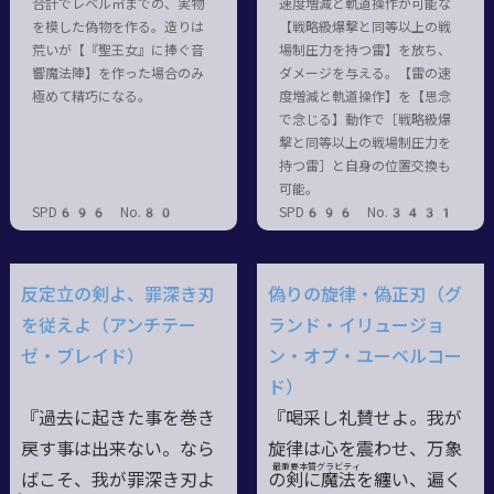
合計でレベル㎥までの、実物
速度増減と軌道操作が可能な
を模した偽物を作る。造りは
【戦略級爆撃と同等以上の戦
荒いが【『聖王女』に捧ぐ音
場制圧力を持つ雷】を放ち、
響魔法陣】を作った場合のみ
ダメージを与える。【雷の速
極めて精巧になる。
度増減と軌道操作】を【思念
で念じる】動作で［戦略級爆
撃と同等以上の戦場制圧力を
持つ雷］と自身の位置交換も
可能。
SPD696 No.80
SPD696 No.3431
反定立の剣よ、罪深き刃
偽りの旋律・偽正刃（グ
を従えよ（アンチテー
ランド・イリュージョ
ゼ・ブレイド）
ン・オブ・ユーベルコー
ド）
『過去に起きた事を巻き
『喝采し礼賛せよ。我が
戻す事は出来ない。なら
旋律は心を震わせ、万象
最重要本質
グラビティ
ばこそ、我が罪深き刃よ
の
剣
に魔
法
を纏い、遍く