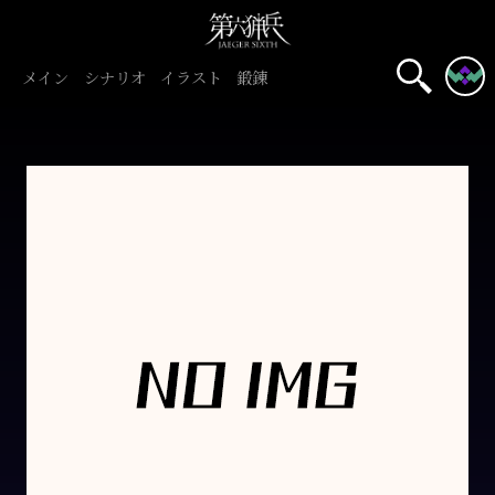
メイン
シナリオ
イラスト
鍛錬