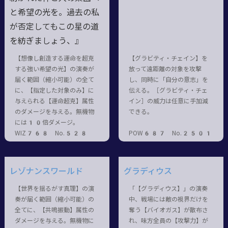
と希望の光を。過去の私
が否定してもこの星の道
を紡ぎましょう、』
【想像し創造する運命を超克
【グラビティ・チェイン】を
する強い希望の光】の演奏が
放って遠距離の対象を攻撃
届く範囲（縮小可能）の全て
し、同時に「自分の意志」を
に、【指定した対象のみ】に
伝える。［グラビティ・チェ
与えられる【運命超克】属性
イン］の威力は任意に手加減
のダメージを与える。無機物
できる。
には10倍ダメージ。
WIZ768 No.528
POW687 No.2501
レゾナンスワールド
グラディウス
【世界を揺るがす真理】の演
「【グラディウス】」の演奏
奏が届く範囲（縮小可能）の
中、戦場には敵の視界だけを
全てに、【共鳴振動】属性の
奪う【バイオガス】が散布さ
ダメージを与える。無機物に
れ、味方全員の【攻撃力】が