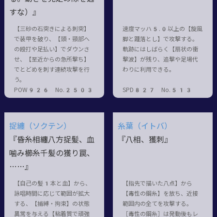
すな）』
【三砂の石突きによる刺突】
速度マッハ5.0以上の【旋風
で装甲を破り、【頭・頸部へ
脚と踵落とし】で攻撃する。
の殴打や足払い】でダウンさ
軌跡にはしばらく【扇状の衝
せ、【至近からの急所撃ち】
撃波】が残り、追撃や足場代
でとどめを刺す連続攻撃を行
わりに利用できる。
う。
POW926 No.2503
SPD827 No.513
捉纏（ソクテン）
糸葉（イトバ）
『昏糸相纏八方捉髪、血
『八相、獲刺』
噛み櫛糸千髪の獲り罠、
……』
【自己の髪1本と血】から、
【指先で描いた八点】から
詠唱時間に応じて範囲が拡大
【毒性の鋼糸】を放ち、近接
する、【捕縛・拘束】の状態
範囲内の全てを攻撃する。
異常を与える【粘着質で頑強
［毒性の鋼糸］は発動後もレ