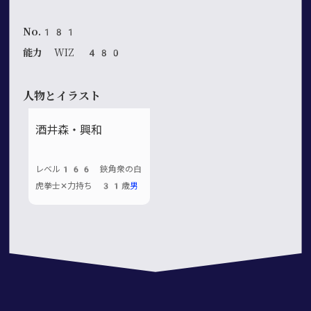
No.181
能力
WIZ 480
人物とイラスト
酒井森・興和
レベル166 鋏角衆の白
虎拳士✕力持ち 31歳
男