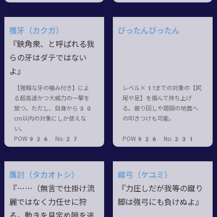
獲牙（カクガ）
びったんびったん
『鋏角衆、と呼ばれる我
らの牙はダテではない
よ』
【強靱な牙の噛み付き】によ
レベル×1tまでの対象の【尻
る超高速かつ大威力の一撃を
尾や足】を掴んで持ち上げ
放つ。ただし、自身から30
る。振り回しや周囲の地面へ
cm以内の対象にしか使えな
の叩きつけも可能。
い。
POW926 No.27
POW926 No.231
鷹討（タカオトシ）
蹴弓（ケユミ）
『……（無言で仕掛け流
『力圧しだが我等の蹴り
麗ではなく力任せに狩
脚は強弓にも負けぬよ』
る。動きを見定め隙を逃