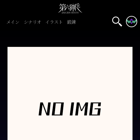
メイン
シナリオ
イラスト
鍛錬