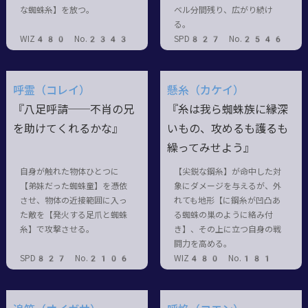
な蜘蛛糸】を放つ。
ベル分間残り、広がり続け
る。
WIZ480 No.2343
SPD827 No.2546
呼霊（コレイ）
懸糸（カケイ）
『八足呼請──不肖の兄
『糸は我ら蜘蛛族に縁深
を助けてくれるかな』
いもの、攻めるも護るも
繰ってみせよう』
自身が触れた物体ひとつに
【尖鋭な鋼糸】が命中した対
【弟妹だった蜘蛛童】を憑依
象にダメージを与えるが、外
させ、物体の近接範囲に入っ
れても地形【に鋼糸が凹凸あ
た敵を【発火する足爪と蜘蛛
る蜘蛛の巣のように絡み付
糸】で攻撃させる。
き】、その上に立つ自身の戦
闘力を高める。
SPD827 No.2106
WIZ480 No.181