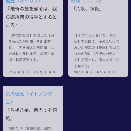
追笠（オイガサ）
呼焔（コエン）
『飛斬の笠を繰るは、我
『八糸、禍炎』
ら鋏角衆の得手とすると
ころ』
【摩擦熱と炎】を宿した【刃
【イグニッションカード行
を備えた飛斬帽】を射出す
使】を合図に、予め仕掛けて
る。［刃を備えた飛斬帽］は
おいた複数の【墨糸】で囲ま
合計レベル回まで、加速・減
れた内部に【八連の白熱火
速・軌道変更する。
矢】を落とし、極大ダメージ
を与える。
POW926 No.2199
WIZ480 No.434
糸の伝え（イトノツタ
エ）
『八相八糸、目当てぞ何
処』
技能名「【情報検索、追跡、