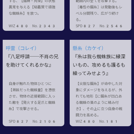
する、【捕縛・拘束】の状態
範囲内の全てを攻撃する。
異常を与える【粘着質で頑強
［毒性の鋼糸］は発動後もレ
な蜘蛛糸】を放つ。
ベル分間残り、広がり続け
る。
WIZ480 No.2343
SPD827 No.2546
呼霊（コレイ）
懸糸（カケイ）
『八足呼請──不肖の兄
『糸は我ら蜘蛛族に縁深
を助けてくれるかな』
いもの、攻めるも護るも
繰ってみせよう』
自身が触れた物体ひとつに
【尖鋭な鋼糸】が命中した対
【弟妹だった蜘蛛童】を憑依
象にダメージを与えるが、外
させ、物体の近接範囲に入っ
れても地形【に鋼糸が凹凸あ
た敵を【発火する足爪と蜘蛛
る蜘蛛の巣のように絡み付
糸】で攻撃させる。
き】、その上に立つ自身の戦
闘力を高める。
SPD827 No.2106
WIZ480 No.181