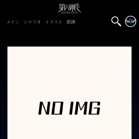
メイン
シナリオ
イラスト
鍛錬