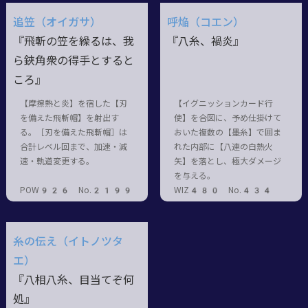
追笠（オイガサ）
呼焔（コエン）
『飛斬の笠を繰るは、我
『八糸、禍炎』
ら鋏角衆の得手とすると
ころ』
【摩擦熱と炎】を宿した【刃
【イグニッションカード行
を備えた飛斬帽】を射出す
使】を合図に、予め仕掛けて
る。［刃を備えた飛斬帽］は
おいた複数の【墨糸】で囲ま
合計レベル回まで、加速・減
れた内部に【八連の白熱火
速・軌道変更する。
矢】を落とし、極大ダメージ
を与える。
POW926 No.2199
WIZ480 No.434
糸の伝え（イトノツタ
エ）
『八相八糸、目当てぞ何
処』