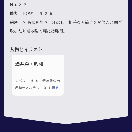
No.27
能力
POW 926
秘密
別名鋏角齧り。牙はヒト相手なら筋肉を関節ごと剥ぎ
取ったり噛み裂く程には強靱。
人物とイラスト
酒井森・興和
レベル166 鋏角衆の白
虎拳士✕力持ち 31歳
男