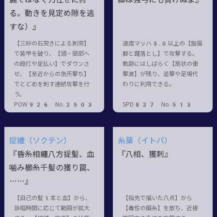
る。動きを見定め隙を逃
すな）』
【三砂の石突きによる刺突】
速度マッハ5.0以上の【旋風
で装甲を破り、【頭・頸部へ
脚と踵落とし】で攻撃する。
の殴打や足払い】でダウンさ
軌跡にはしばらく【扇状の衝
せ、【至近からの急所撃ち】
撃波】が残り、追撃や足場代
でとどめを刺す連続攻撃を行
わりに利用できる。
う。
POW926 No.2503
SPD827 No.513
捉纏（ソクテン）
糸葉（イトバ）
『昏糸相纏八方捉髪、血
『八相、獲刺』
噛み櫛糸千髪の獲り罠、
……』
【自己の髪1本と血】から、
【指先で描いた八点】から
詠唱時間に応じて範囲が拡大
【毒性の鋼糸】を放ち、近接