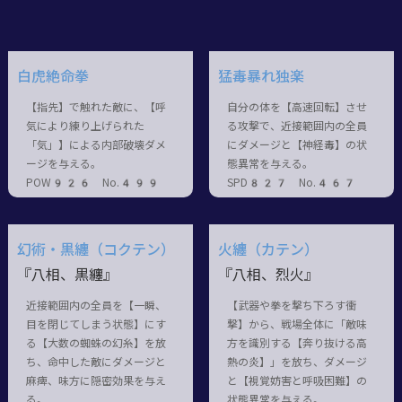
白虎絶命拳
猛毒暴れ独楽
【指先】で触れた敵に、【呼
自分の体を【高速回転】させ
気により練り上げられた
る攻撃で、近接範囲内の全員
「気」】による内部破壊ダメ
にダメージと【神経毒】の状
ージを与える。
態異常を与える。
POW926 No.499
SPD827 No.467
幻術・黒纏（コクテン）
火纏（カテン）
『八相、黒纏』
『八相、烈火』
近接範囲内の全員を【一瞬、
【武器や拳を撃ち下ろす衝
目を閉じてしまう状態】にす
撃】から、戦場全体に「敵味
る【大数の蜘蛛の幻糸】を放
方を識別する【奔り抜ける高
ち、命中した敵にダメージと
熱の炎】」を放ち、ダメージ
麻痺、味方に隠密効果を与え
と【視覚妨害と呼吸困難】の
る。
状態異常を与える。