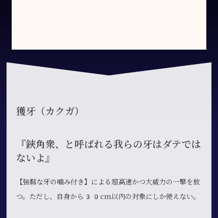
獲牙（カクガ）
『鋏角衆、と呼ばれる我らの牙はダテでは
ないよ』
【強靱な牙の噛み付き】による超高速かつ大威力の一撃を放
つ。ただし、自身から30cm以内の対象にしか使えない。