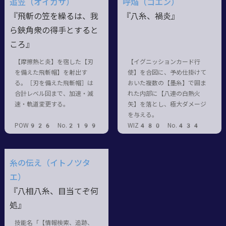
追笠（オイガサ）
呼焔（コエン）
『飛斬の笠を繰るは、我
『八糸、禍炎』
ら鋏角衆の得手とすると
ころ』
【摩擦熱と炎】を宿した【刃
【イグニッションカード行
を備えた飛斬帽】を射出す
使】を合図に、予め仕掛けて
る。［刃を備えた飛斬帽］は
おいた複数の【墨糸】で囲ま
合計レベル回まで、加速・減
れた内部に【八連の白熱火
速・軌道変更する。
矢】を落とし、極大ダメージ
を与える。
POW926 No.2199
WIZ480 No.434
糸の伝え（イトノツタ
エ）
『八相八糸、目当てぞ何
処』
技能名「【情報検索、追跡、