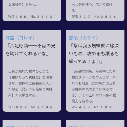
な蜘蛛糸】を放つ。
ベル分間残り、広がり続け
る。
WIZ480 No.2343
SPD827 No.2546
呼霊（コレイ）
懸糸（カケイ）
『八足呼請──不肖の兄
『糸は我ら蜘蛛族に縁深
を助けてくれるかな』
いもの、攻めるも護るも
繰ってみせよう』
自身が触れた物体ひとつに
【尖鋭な鋼糸】が命中した対
【弟妹だった蜘蛛童】を憑依
象にダメージを与えるが、外
させ、物体の近接範囲に入っ
れても地形【に鋼糸が凹凸あ
た敵を【発火する足爪と蜘蛛
る蜘蛛の巣のように絡み付
糸】で攻撃させる。
き】、その上に立つ自身の戦
闘力を高める。
SPD827 No.2106
WIZ480 No.181