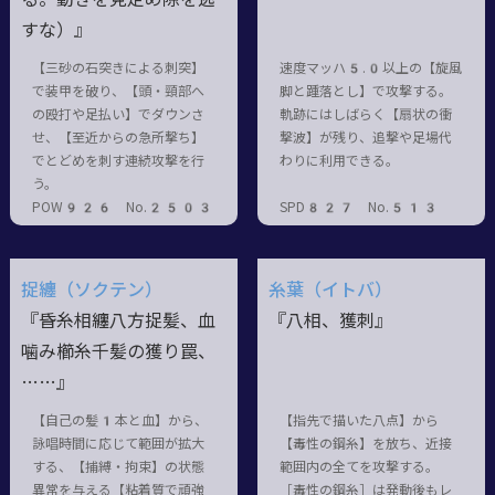
すな）』
【三砂の石突きによる刺突】
速度マッハ5.0以上の【旋風
で装甲を破り、【頭・頸部へ
脚と踵落とし】で攻撃する。
の殴打や足払い】でダウンさ
軌跡にはしばらく【扇状の衝
せ、【至近からの急所撃ち】
撃波】が残り、追撃や足場代
でとどめを刺す連続攻撃を行
わりに利用できる。
う。
POW926 No.2503
SPD827 No.513
捉纏（ソクテン）
糸葉（イトバ）
『昏糸相纏八方捉髪、血
『八相、獲刺』
噛み櫛糸千髪の獲り罠、
……』
【自己の髪1本と血】から、
【指先で描いた八点】から
詠唱時間に応じて範囲が拡大
【毒性の鋼糸】を放ち、近接
する、【捕縛・拘束】の状態
範囲内の全てを攻撃する。
異常を与える【粘着質で頑強
［毒性の鋼糸］は発動後もレ