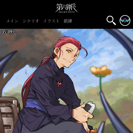
メイン
シナリオ
イラスト
鍛錬