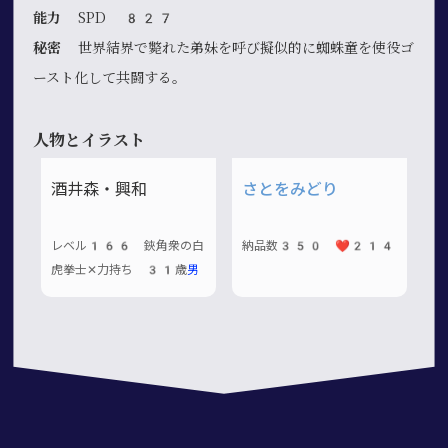
能力
SPD 827
秘密
世界結界で斃れた弟妹を呼び擬似的に蜘蛛童を使役ゴ
ースト化して共闘する。
人物とイラスト
酒井森・興和
さとをみどり
レベル166 鋏角衆の白
納品数350 ❤️214
虎拳士✕力持ち 31歳
男