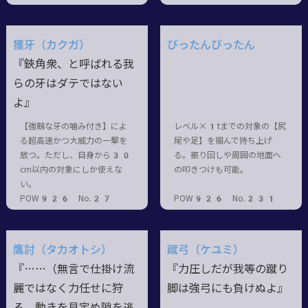
獲牙（カクガ）
びったんびったん
『鋏角衆、と呼ばれる我
らの牙はダテではない
よ』
【強靱な牙の噛み付き】によ
レベル×1tまでの対象の【尻
る超高速かつ大威力の一撃を
尾や足】を掴んで持ち上げ
放つ。ただし、自身から30
る。振り回しや周囲の地面へ
cm以内の対象にしか使えな
の叩きつけも可能。
い。
POW926 No.27
POW926 No.231
鷹討（タカオトシ）
蹴弓（ケユミ）
『……（無言で仕掛け流
『力圧しだが我等の蹴り
麗ではなく力任せに狩
脚は強弓にも負けぬよ』
る。動きを見定め隙を逃