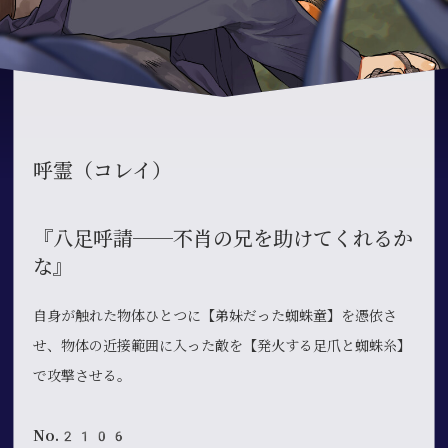
呼霊（コレイ）
『八足呼請──不肖の兄を助けてくれるか
な』
自身が触れた物体ひとつに【弟妹だった蜘蛛童】を憑依さ
せ、物体の近接範囲に入った敵を【発火する足爪と蜘蛛糸】
で攻撃させる。
No.2106