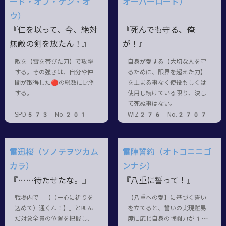
ード・オブ・ケン・オ
オーバーロード）
ウ）
『仁を以って、今、絶対
『死んでも守る、俺
無敵の剣を放たん！』
が！』
敵を【雷を帯びた刀】で攻撃
自身が愛する【大切な人を守
する。その強さは、自分や仲
るために、限界を超えた力】
間が取得した🔴の総数に比例
を止まる事なく使役もしくは
する。
使用し続けている限り、決し
て死ぬ事はない。
SPD573 No.201
WIZ276 No.2707
雷迅桜（ソノテヲツカム
雷陣誓約（オトコニニゴ
カラ）
ンナシ）
『……待たせたな。』
『八重に誓って！』
戦場内で「【（一心に祈りを
【八重への愛】に基づく誓い
込めて）通くん！】」と叫ん
を立てると、誓いの実現難易
だ対象全員の位置を把握し、
度に応じ自身の戦闘力が1〜