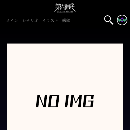
メイン
シナリオ
イラスト
鍛錬