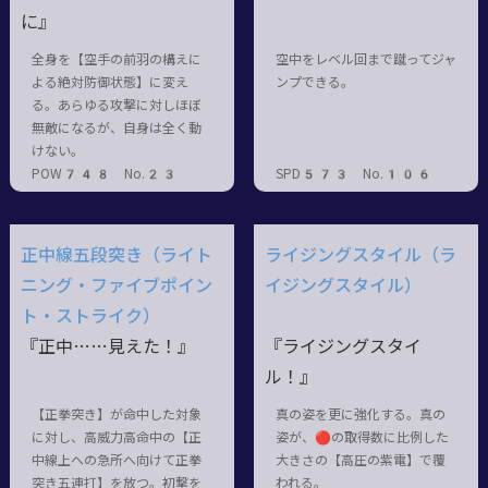
に』
全身を【空手の前羽の構えに
空中をレベル回まで蹴ってジャ
よる絶対防御状態】に変え
ンプできる。
る。あらゆる攻撃に対しほぼ
無敵になるが、自身は全く動
けない。
POW748 No.23
SPD573 No.106
正中線五段突き（ライト
ライジングスタイル（ラ
ニング・ファイブポイン
イジングスタイル）
ト・ストライク）
『正中……見えた！』
『ライジングスタイ
ル！』
【正拳突き】が命中した対象
真の姿を更に強化する。真の
に対し、高威力高命中の【正
姿が、🔴の取得数に比例した
中線上への急所へ向けて正拳
大きさの【高圧の紫電】で覆
突き五連打】を放つ。初撃を
われる。