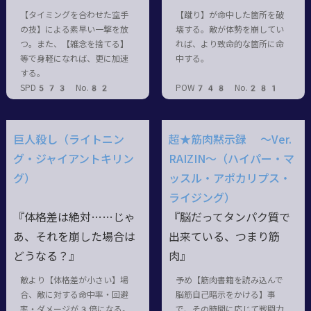
【タイミングを合わせた空手
【蹴り】が命中した箇所を破
の技】による素早い一撃を放
壊する。敵が体勢を崩してい
つ。また、【雑念を捨てる】
れば、より致命的な箇所に命
等で身軽になれば、更に加速
中する。
する。
SPD573 No.82
POW748 No.281
巨人殺し（ライトニン
超★筋肉黙示録 ～Ver.
グ・ジャイアントキリン
RAIZIN～（ハイパー・マ
グ）
ッスル・アポカリプス・
ライジング）
『体格差は絶対……じゃ
『脳だってタンパク質で
あ、それを崩した場合は
出来ている、つまり筋
どうなる？』
肉』
敵より【体格差が小さい】場
予め【筋肉書籍を読み込んで
合、敵に対する命中率・回避
脳筋自己暗示をかける】事
率・ダメージが3倍になる。
で、その時間に応じて戦闘力