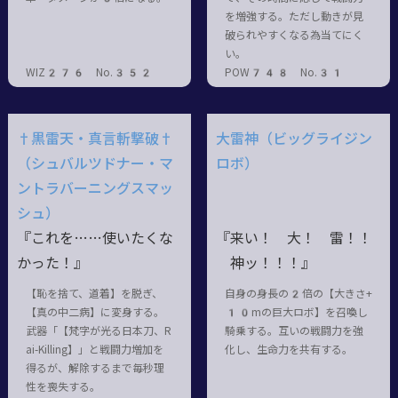
を増強する。ただし動きが見
破られやすくなる為当てにく
い。
WIZ276 No.352
POW748 No.31
†黒雷天・真言斬撃破†
大雷神（ビッグライジン
（シュバルツドナー・マ
ロボ）
ントラバーニングスマッ
シュ）
『これを……使いたくな
『来い！ 大！ 雷！！
かった！』
神ッ！！！』
【恥を捨て、道着】を脱ぎ、
自身の身長の2倍の【大きさ+
【真の中二病】に変身する。
10mの巨大ロボ】を召喚し
武器「【梵字が光る日本刀、R
騎乗する。互いの戦闘力を強
ai-Killing】」と戦闘力増加を
化し、生命力を共有する。
得るが、解除するまで毎秒理
性を喪失する。