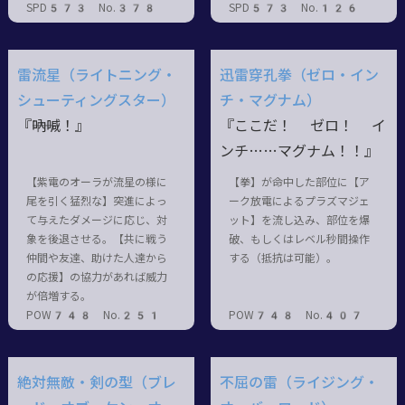
SPD573 No.378
SPD573 No.126
雷流星（ライトニング・
迅雷穿孔拳（ゼロ・イン
シューティングスター）
チ・マグナム）
『――吶喊！』
『ここだ！ ゼロ！ イ
ンチ……マグナム！！』
【紫電のオーラが流星の様に
【拳】が命中した部位に【ア
尾を引く猛烈な】突進によっ
ーク放電によるプラズマジェ
て与えたダメージに応じ、対
ット】を流し込み、部位を爆
象を後退させる。【共に戦う
破、もしくはレベル秒間操作
仲間や友達、助けた人達から
する（抵抗は可能）。
の応援】の協力があれば威力
が倍増する。
POW748 No.251
POW748 No.407
絶対無敵・剣の型（ブレ
不屈の雷（ライジング・