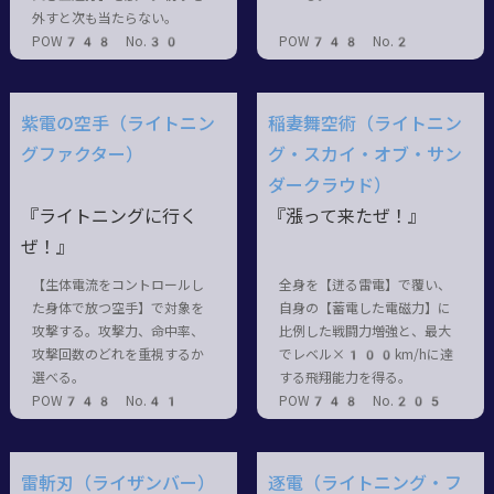
外すと次も当たらない。
POW748 No.30
POW748 No.2
紫電の空手（ライトニン
稲妻舞空術（ライトニン
グファクター）
グ・スカイ・オブ・サン
ダークラウド）
『ライトニングに行く
『漲って来たぜ！』
ぜ！』
【生体電流をコントロールし
全身を【迸る雷電】で覆い、
た身体で放つ空手】で対象を
自身の【蓄電した電磁力】に
攻撃する。攻撃力、命中率、
比例した戦闘力増強と、最大
攻撃回数のどれを重視するか
でレベル×100km/hに達
選べる。
する飛翔能力を得る。
POW748 No.41
POW748 No.205
雷斬刃（ライザンバー）
逐電（ライトニング・フ