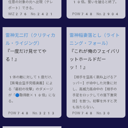
任意の対象の元へ出現（テレ
10倍。誓いを破ると終了。
ポート）できる。
WIZ276 No.2421
POW748 No.2904
雷神无二打（クリティカ
雷神稲妻落とし（ライト
ル・ライジング）
ニング・フォール）
『一度だけ見せてや
『これが俺のフェイバリ
る！』
ットホールドだー
ッ！！』
1体の敵に対して1度だけ、
【相手を空高く跳ね上げるア
【紫電会空手究極奥義】によ
ッパー】が命中した対象に対
る「最初の攻撃」のダメージ
し、高威力高命中の【相手の
が「🔵取得数×10倍」にな
手足をロックしての落下激突
る。
技】を放つ。初撃を外すと次
も当たらない。
POW748 No.3213
POW748 No.30