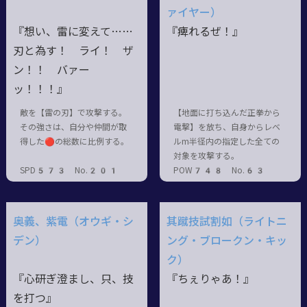
ァイヤー）
『想い、雷に変えて……
『痺れるぜ！』
刃と為す！ ライ！ ザ
ン！！ バァー
ッ！！！』
敵を【雷の刃】で攻撃する。
【地面に打ち込んだ正拳から
その強さは、自分や仲間が取
電撃】を放ち、自身からレベ
得した🔴の総数に比例する。
ルm半径内の指定した全ての
対象を攻撃する。
SPD573 No.201
POW748 No.63
奥義、紫電（オウギ・シ
其蹴技試割如（ライトニ
デン）
ング・ブロークン・キッ
ク）
『心研ぎ澄まし、只、技
『ちぇりゃあ！』
を打つ』