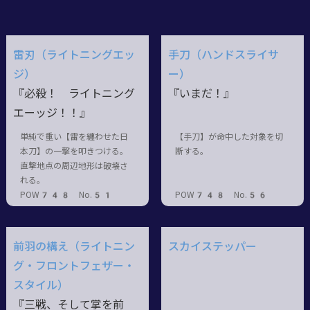
雷刃（ライトニングエッ
手刀（ハンドスライサ
ジ）
ー）
『必殺！ ライトニング
『いまだ！』
エーッジ！！』
単純で重い【雷を纏わせた日
【手刀】が命中した対象を切
本刀】の一撃を叩きつける。
断する。
直撃地点の周辺地形は破壊さ
れる。
POW748 No.51
POW748 No.56
前羽の構え（ライトニン
スカイステッパー
グ・フロントフェザー・
スタイル）
『三戦、そして掌を前