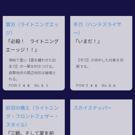
雷刃（ライトニングエッ
手刀（ハンドスライサ
ジ）
ー）
『必殺！ ライトニング
『いまだ！』
エーッジ！！』
単純で重い【雷を纏わせた日
【手刀】が命中した対象を切
本刀】の一撃を叩きつける。
断する。
直撃地点の周辺地形は破壊さ
れる。
POW748 No.51
POW748 No.56
前羽の構え（ライトニン
スカイステッパー
グ・フロントフェザー・
スタイル）
『三戦、そして掌を前