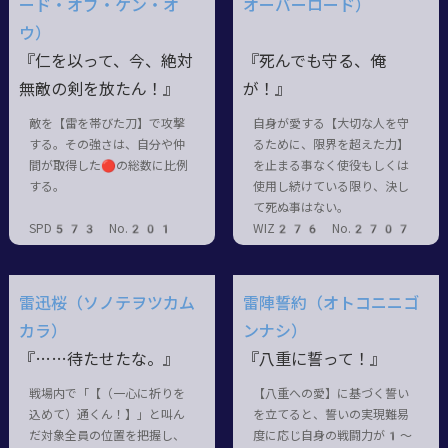
ード・オブ・ケン・オ
オーバーロード）
ウ）
『仁を以って、今、絶対
『死んでも守る、俺
無敵の剣を放たん！』
が！』
敵を【雷を帯びた刀】で攻撃
自身が愛する【大切な人を守
する。その強さは、自分や仲
るために、限界を超えた力】
間が取得した🔴の総数に比例
を止まる事なく使役もしくは
する。
使用し続けている限り、決し
て死ぬ事はない。
SPD573 No.201
WIZ276 No.2707
雷迅桜（ソノテヲツカム
雷陣誓約（オトコニニゴ
カラ）
ンナシ）
『……待たせたな。』
『八重に誓って！』
戦場内で「【（一心に祈りを
【八重への愛】に基づく誓い
込めて）通くん！】」と叫ん
を立てると、誓いの実現難易
だ対象全員の位置を把握し、
度に応じ自身の戦闘力が1〜