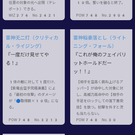
任意の対象の元へ出現（テレ
10倍。誓いを破ると終了。
ポート）できる。
WIZ276 No.2421
POW748 No.2904
雷神无二打（クリティカ
雷神稲妻落とし（ライト
ル・ライジング）
ニング・フォール）
『一度だけ見せてや
『これが俺のフェイバリ
る！』
ットホールドだー
ッ！！』
1体の敵に対して1度だけ、
【相手を空高く跳ね上げるア
【紫電会空手究極奥義】によ
ッパー】が命中した対象に対
る「最初の攻撃」のダメージ
し、高威力高命中の【相手の
が「🔵取得数×10倍」にな
手足をロックしての落下激突
る。
技】を放つ。初撃を外すと次
も当たらない。
POW748 No.3213
POW748 No.30