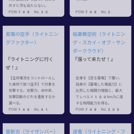
外すと次も当たらない。
POW748 No.30
POW748 No.2
紫電の空手（ライトニン
稲妻舞空術（ライトニン
グファクター）
グ・スカイ・オブ・サン
ダークラウド）
『ライトニングに行く
『漲って来たぜ！』
ぜ！』
【生体電流をコントロールし
全身を【迸る雷電】で覆い、
た身体で放つ空手】で対象を
自身の【蓄電した電磁力】に
攻撃する。攻撃力、命中率、
比例した戦闘力増強と、最大
攻撃回数のどれを重視するか
でレベル×100km/hに達
選べる。
する飛翔能力を得る。
POW748 No.41
POW748 No.205
雷斬刃（ライザンバー）
逐電（ライトニング・フ