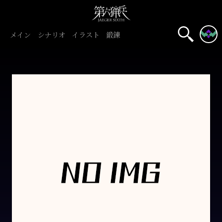
メイン
シナリオ
イラスト
鍛錬