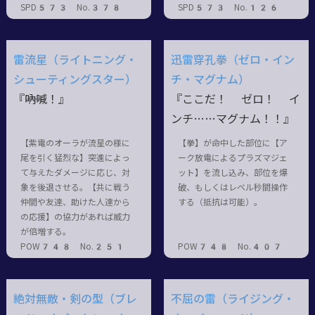
SPD573 No.378
SPD573 No.126
雷流星（ライトニング・
迅雷穿孔拳（ゼロ・イン
シューティングスター）
チ・マグナム）
『――吶喊！』
『ここだ！ ゼロ！ イ
ンチ……マグナム！！』
【紫電のオーラが流星の様に
【拳】が命中した部位に【ア
尾を引く猛烈な】突進によっ
ーク放電によるプラズマジェ
て与えたダメージに応じ、対
ット】を流し込み、部位を爆
象を後退させる。【共に戦う
破、もしくはレベル秒間操作
仲間や友達、助けた人達から
する（抵抗は可能）。
の応援】の協力があれば威力
が倍増する。
POW748 No.251
POW748 No.407
絶対無敵・剣の型（ブレ
不屈の雷（ライジング・