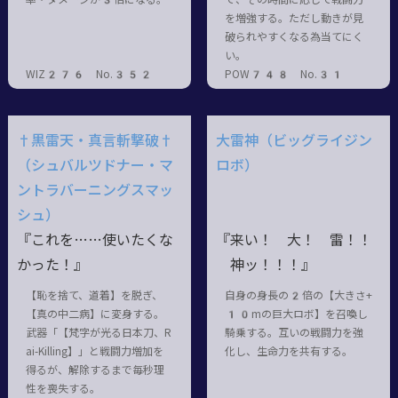
を増強する。ただし動きが見
破られやすくなる為当てにく
い。
WIZ276 No.352
POW748 No.31
†黒雷天・真言斬撃破†
大雷神（ビッグライジン
（シュバルツドナー・マ
ロボ）
ントラバーニングスマッ
シュ）
『これを……使いたくな
『来い！ 大！ 雷！！
かった！』
神ッ！！！』
【恥を捨て、道着】を脱ぎ、
自身の身長の2倍の【大きさ+
【真の中二病】に変身する。
10mの巨大ロボ】を召喚し
武器「【梵字が光る日本刀、R
騎乗する。互いの戦闘力を強
ai-Killing】」と戦闘力増加を
化し、生命力を共有する。
得るが、解除するまで毎秒理
性を喪失する。