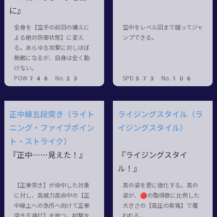
に』
全身を【空手の前羽の構えに
空中をレベル回まで蹴ってジャ
よる絶対防御状態】に変え
ンプできる。
る。あらゆる攻撃に対しほぼ
無敵になるが、自身は全く動
けない。
POW748 No.23
SPD573 No.106
正中線五段突き（ライト
ライジングスタイル（ラ
ニング・ファイブポイン
イジングスタイル）
ト・ストライク）
『正中……見えた！』
『ライジングスタイ
ル！』
【正拳突き】が命中した対象
真の姿を更に強化する。真の
に対し、高威力高命中の【正
姿が、🔴の取得数に比例した
中線上への急所へ向けて正拳
大きさの【高圧の紫電】で覆
突き五連打】を放つ。初撃を
われる。