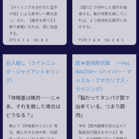
【タイミングを合わせた空手
【蹴り】が命中した箇所を破
の技】による素早い一撃を放
壊する。敵が体勢を崩してい
つ。また、【雑念を捨てる】
れば、より致命的な箇所に命
等で身軽になれば、更に加速
中する。
する。
SPD573 No.82
POW748 No.281
巨人殺し（ライトニン
超★筋肉黙示録 ～Ver.
グ・ジャイアントキリン
RAIZIN～（ハイパー・マ
グ）
ッスル・アポカリプス・
ライジング）
『体格差は絶対……じゃ
『脳だってタンパク質で
あ、それを崩した場合は
出来ている、つまり筋
どうなる？』
肉』
敵より【体格差が小さい】場
予め【筋肉書籍を読み込んで
合、敵に対する命中率・回避
脳筋自己暗示をかける】事
率・ダメージが3倍になる。
で、その時間に応じて戦闘力