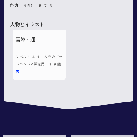
能力
SPD 573
人物とイラスト
雷陣・通
レベル141 人間のゴッ
ドハンド✕學徒兵 19歳
男