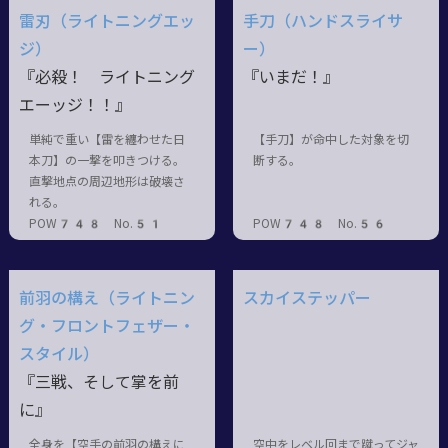
雷刃（ライトニングエッ
手刀（ハンドスライサ
ジ）
ー）
『必殺！ ライトニング
『いまだ！』
エーッジ！！』
単純で重い【雷を纏わせた日
【手刀】が命中した対象を切
本刀】の一撃を叩きつける。
断する。
直撃地点の周辺地形は破壊さ
れる。
POW748 No.51
POW748 No.56
前羽の構え（ライトニン
スカイステッパー
グ・フロントフェザー・
スタイル）
『三戦、そして掌を前
に』
全身を【空手の前羽の構えに
空中をレベル回まで蹴ってジャ