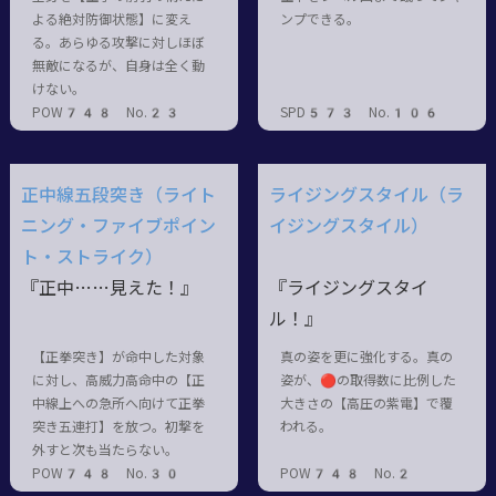
よる絶対防御状態】に変え
ンプできる。
る。あらゆる攻撃に対しほぼ
無敵になるが、自身は全く動
けない。
POW748 No.23
SPD573 No.106
正中線五段突き（ライト
ライジングスタイル（ラ
ニング・ファイブポイン
イジングスタイル）
ト・ストライク）
『正中……見えた！』
『ライジングスタイ
ル！』
【正拳突き】が命中した対象
真の姿を更に強化する。真の
に対し、高威力高命中の【正
姿が、🔴の取得数に比例した
中線上への急所へ向けて正拳
大きさの【高圧の紫電】で覆
突き五連打】を放つ。初撃を
われる。
外すと次も当たらない。
POW748 No.30
POW748 No.2