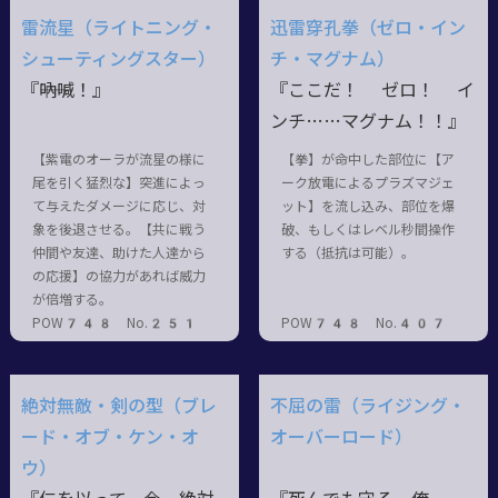
雷流星（ライトニング・
迅雷穿孔拳（ゼロ・イン
シューティングスター）
チ・マグナム）
『――吶喊！』
『ここだ！ ゼロ！ イ
ンチ……マグナム！！』
【紫電のオーラが流星の様に
【拳】が命中した部位に【ア
尾を引く猛烈な】突進によっ
ーク放電によるプラズマジェ
て与えたダメージに応じ、対
ット】を流し込み、部位を爆
象を後退させる。【共に戦う
破、もしくはレベル秒間操作
仲間や友達、助けた人達から
する（抵抗は可能）。
の応援】の協力があれば威力
が倍増する。
POW748 No.251
POW748 No.407
絶対無敵・剣の型（ブレ
不屈の雷（ライジング・
ード・オブ・ケン・オ
オーバーロード）
ウ）