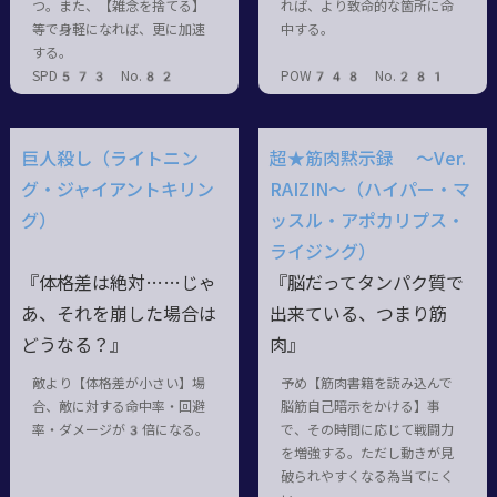
つ。また、【雑念を捨てる】
れば、より致命的な箇所に命
等で身軽になれば、更に加速
中する。
する。
SPD573 No.82
POW748 No.281
巨人殺し（ライトニン
超★筋肉黙示録 ～Ver.
グ・ジャイアントキリン
RAIZIN～（ハイパー・マ
グ）
ッスル・アポカリプス・
ライジング）
『体格差は絶対……じゃ
『脳だってタンパク質で
あ、それを崩した場合は
出来ている、つまり筋
どうなる？』
肉』
敵より【体格差が小さい】場
予め【筋肉書籍を読み込んで
合、敵に対する命中率・回避
脳筋自己暗示をかける】事
率・ダメージが3倍になる。
で、その時間に応じて戦闘力
を増強する。ただし動きが見
破られやすくなる為当てにく