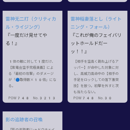
雷神无二打（クリティカ
雷神稲妻落とし（ライト
ル・ライジング）
ニング・フォール）
『一度だけ見せてや
『これが俺のフェイバリ
る！』
ットホールドだー
ッ！！』
1体の敵に対して1度だけ、
【相手を空高く跳ね上げるア
【紫電会空手究極奥義】によ
ッパー】が命中した対象に対
る「最初の攻撃」のダメージ
し、高威力高命中の【相手の
が「🔵取得数×10倍」にな
手足をロックしての落下激突
る。
技】を放つ。初撃を外すと次
も当たらない。
POW748 No.3213
POW748 No.30
影の追跡者の召喚
【影の追跡者(シャドウチェイ