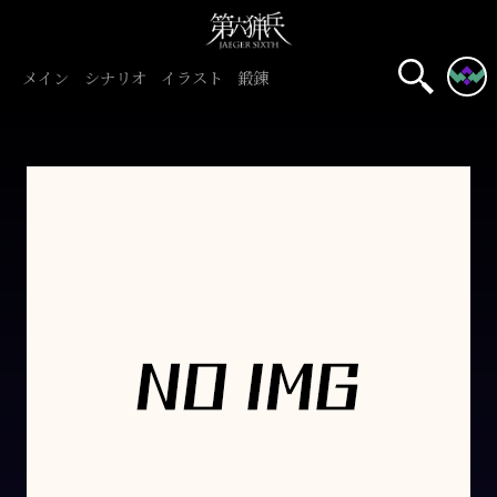
メイン
シナリオ
イラスト
鍛錬