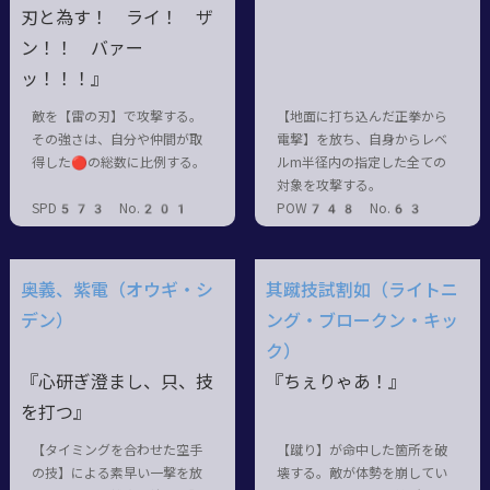
刃と為す！ ライ！ ザ
ン！！ バァー
ッ！！！』
敵を【雷の刃】で攻撃する。
【地面に打ち込んだ正拳から
その強さは、自分や仲間が取
電撃】を放ち、自身からレベ
得した🔴の総数に比例する。
ルm半径内の指定した全ての
対象を攻撃する。
SPD573 No.201
POW748 No.63
奥義、紫電（オウギ・シ
其蹴技試割如（ライトニ
デン）
ング・ブロークン・キッ
ク）
『心研ぎ澄まし、只、技
『ちぇりゃあ！』
を打つ』
【タイミングを合わせた空手
【蹴り】が命中した箇所を破
の技】による素早い一撃を放
壊する。敵が体勢を崩してい