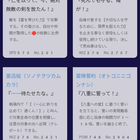
『仁を以って、今、絶対
『死んでも守る、俺
無敵の剣を放たん！』
が！』
敵を【雷を帯びた刀】で攻撃
自身が愛する【大切な人を守
する。その強さは、自分や仲
るために、限界を超えた力】
間が取得した🔴の総数に比例
を止まる事なく使役もしくは
する。
使用し続けている限り、決し
て死ぬ事はない。
SPD573 No.201
WIZ276 No.2707
雷迅桜（ソノテヲツカム
雷陣誓約（オトコニニゴ
カラ）
ンナシ）
『……待たせたな。』
『八重に誓って！』
戦場内で「【（一心に祈りを
【八重への愛】に基づく誓い
込めて）通くん！】」と叫ん
を立てると、誓いの実現難易
だ対象全員の位置を把握し、
度に応じ自身の戦闘力が1〜
任意の対象の元へ出現（テレ
10倍。誓いを破ると終了。
ポート）できる。
WIZ276 No.2421
POW748 No.2904