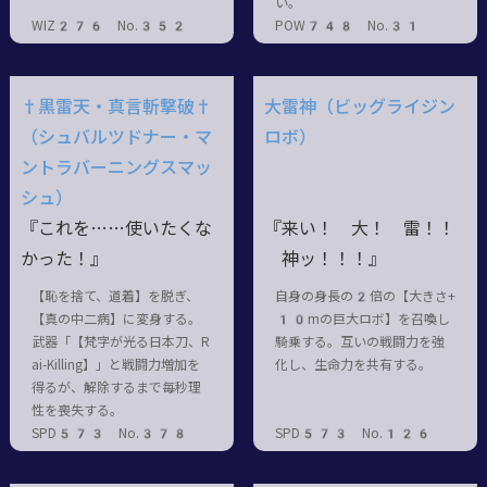
い。
WIZ276 No.352
POW748 No.31
†黒雷天・真言斬撃破†
大雷神（ビッグライジン
（シュバルツドナー・マ
ロボ）
ントラバーニングスマッ
シュ）
『これを……使いたくな
『来い！ 大！ 雷！！
かった！』
神ッ！！！』
【恥を捨て、道着】を脱ぎ、
自身の身長の2倍の【大きさ+
【真の中二病】に変身する。
10mの巨大ロボ】を召喚し
武器「【梵字が光る日本刀、R
騎乗する。互いの戦闘力を強
ai-Killing】」と戦闘力増加を
化し、生命力を共有する。
得るが、解除するまで毎秒理
性を喪失する。
SPD573 No.378
SPD573 No.126