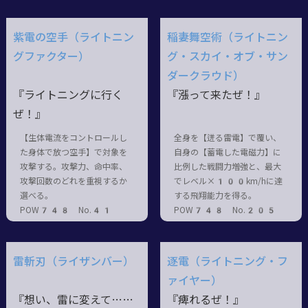
紫電の空手（ライトニン
稲妻舞空術（ライトニン
グファクター）
グ・スカイ・オブ・サン
ダークラウド）
『ライトニングに行く
『漲って来たぜ！』
ぜ！』
【生体電流をコントロールし
全身を【迸る雷電】で覆い、
た身体で放つ空手】で対象を
自身の【蓄電した電磁力】に
攻撃する。攻撃力、命中率、
比例した戦闘力増強と、最大
攻撃回数のどれを重視するか
でレベル×100km/hに達
選べる。
する飛翔能力を得る。
POW748 No.41
POW748 No.205
雷斬刃（ライザンバー）
逐電（ライトニング・フ
ァイヤー）
『想い、雷に変えて……
『痺れるぜ！』