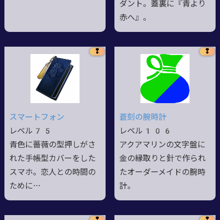
ダント。蓋裏に『青より
赤へ』。
❢
❢
スマートフォン
蒼刻の腕時計
レベル75
レベル106
青色に薔薇の型押しがさ
アクアマリンの文字盤に
れた手帳型カバーをした
金の縁取りと針で作られ
スマホ。恋人との時間の
たオーダーメイドの腕時
ために…
計。
❢
❢