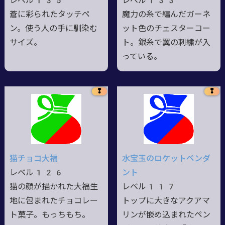
レベル135
レベル133
蒼に彩られたタッチペ
魔力の糸で編んだガーネ
ン。使う人の手に馴染む
ット色のチェスターコー
サイズ。
ト。銀糸で翼の刺繍が入
っている。
❢
❢
猫チョコ大福
水宝玉のロケットペンダ
レベル126
ント
猫の顔が描かれた大福生
レベル117
地に包まれたチョコレー
トップに大きなアクアマ
ト菓子。もっちもち。
リンが嵌め込まれたペン