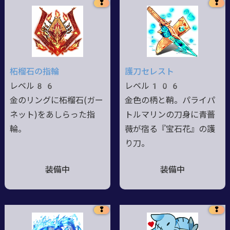
❢
❢
柘榴石の指輪
護刀セレスト
レベル86
レベル106
金のリングに柘榴石(ガー
金色の柄と鞘。パライパ
ネット)をあしらった指
トルマリンの刀身に青薔
輪。
薇が宿る『宝石花』の護
り刀。
装備中
装備中
❢
❢