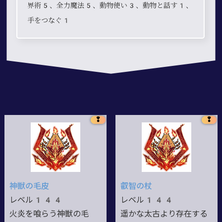
界術5、全力魔法5、動物使い3、動物と話す1、
手をつなぐ1
❢
❢
神獣の毛皮
叡智の杖
レベル144
レベル144
火炎を喰らう神獣の毛
遥かな太古より存在する