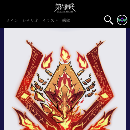
メイン
シナリオ
イラスト
鍛錬