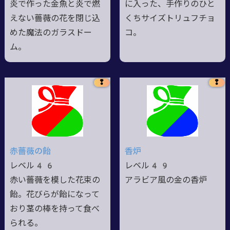
炎で作った金魚と炎で燃
に入った、手作りのひと
えない薔薇の花を閉じ込
くちサイズトリュフチョ
めた魔法のガラスドー
コ。
ム。
❢
❢
赤薔薇の飴
香炉
レベル46
レベル49
赤い薔薇を模した花束の
アラビア風の金の香炉
飴。花びらが飴になって
おり茎の棒を持って食べ
られる。