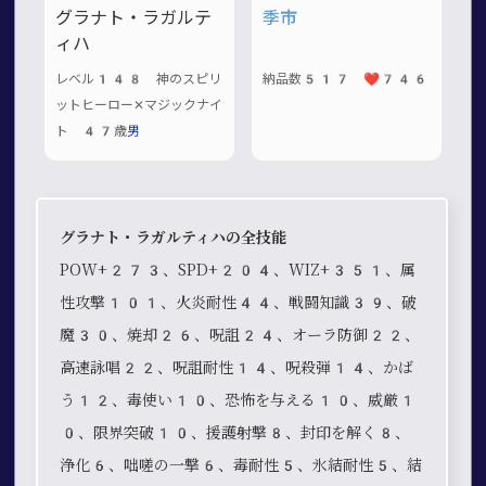
グラナト・ラガルテ
季市
ィハ
レベル148 神のスピリ
納品数517 ❤️746
ットヒーロー✕マジックナイ
ト 47歳
男
グラナト・ラガルティハの全技能
POW+273、SPD+204、WIZ+351、属
性攻撃101、火炎耐性44、戦闘知識39、破
魔30、焼却26、呪詛24、オーラ防御22、
高速詠唱22、呪詛耐性14、呪殺弾14、かば
う12、毒使い10、恐怖を与える10、威厳1
0、限界突破10、援護射撃8、封印を解く8、
浄化6、咄嗟の一撃6、毒耐性5、氷結耐性5、結