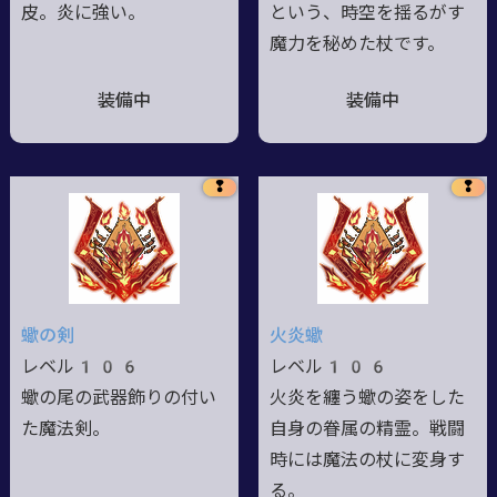
皮。炎に強い。
という、時空を揺るがす
魔力を秘めた杖です。
装備中
装備中
❢
❢
蠍の剣
火炎蠍
レベル106
レベル106
蠍の尾の武器飾りの付い
火炎を纏う蠍の姿をした
た魔法剣。
自身の眷属の精霊。戦闘
時には魔法の杖に変身す
る。