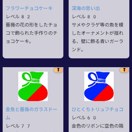
フラワーチョコケーキ
深海の思い出
レベル82
レベル80
薔薇の花の形をしたチョ
サメやクラゲ等の魚を模
コで飾られた手作りのチ
したオーナメントが揺れ
ョコケーキ。
る、壁に飾る青いガーラ
ンド。
❢
❢
金魚と薔薇のガラスドー
ひとくちトリュフチョコ
ム
レベル60
レベル77
金色のリボンに空色の箱