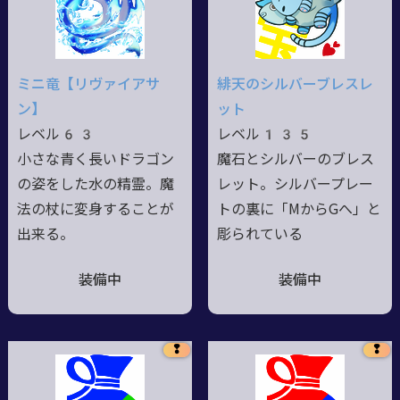
ミニ竜【リヴァイアサ
緋天のシルバーブレスレ
ン】
ット
レベル63
レベル135
小さな青く長いドラゴン
魔石とシルバーのブレス
の姿をした水の精霊。魔
レット。シルバープレー
法の杖に変身することが
トの裏に「MからGへ」と
出来る。
彫られている
装備中
装備中
❢
❢