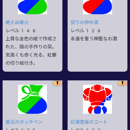
絶えぬ蠍火
契りの神木酒
レベル148
レベル126
上質な金色の紙で作成さ
永遠を誓う神聖なお酒
れた、隠の手作りの栞。
気高くも赤く光る、紅蠍
の切り絵付き。
❢
❢
蒼玉のタッチペン
紅蓮雲雀のコート