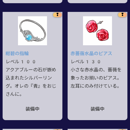
❢
❢
紺碧の指輪
赤薔薇水晶のピアス
レベル100
レベル130
アクアブルーの石が嵌め
小さな赤水晶の、薔薇を
込まれたシルバーリン
象ったお揃いのピアス。
グ。オレの『青』をおじ
左耳にのみ付けている。
さんに。
装備中
装備中