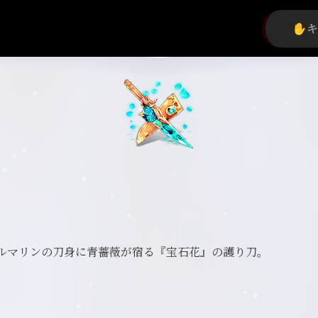
ルマリンの刀身に青薔薇が宿る『宝石花』の護り刀。