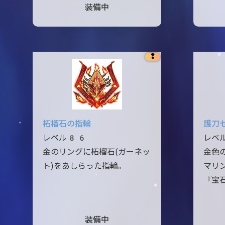
装備中
❢
柘榴石の指輪
護刀
レベル86
レベ
金のリングに柘榴石(ガーネッ
金色
ト)をあしらった指輪。
マリ
『宝
装備中