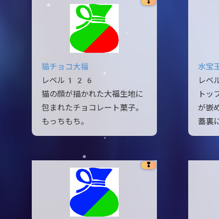
❢
猫チョコ大福
水宝
レベル126
レベ
猫の顔が描かれた大福生地に
トッ
包まれたチョコレート菓子。
が嵌
もっちもち。
蓋裏
❢