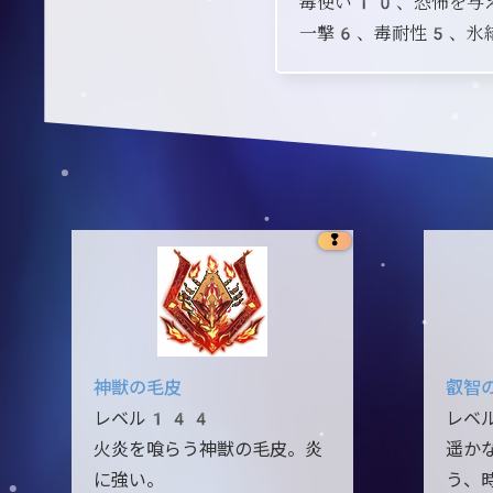
毒使い10、恐怖を与
一撃6、毒耐性5、氷
❢
神獣の毛皮
叡智
レベル144
レベ
火炎を喰らう神獣の毛皮。炎
遥か
に強い。
う、