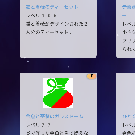
猫と薔薇のティーセット
赤薔
レベル106
ー
猫と薔薇がデザインされた２
レベ
人分のティーセット。
小さ
プリ
られ
❢
金魚と薔薇のガラスドーム
ひと
レベル77
レベ
炎で作った金魚と炎で燃えな
金色