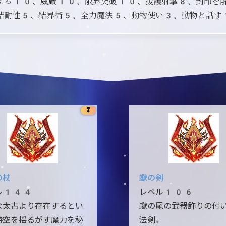
える10、威厳10、限界突破10、援護射撃8、封印を
結耐性5、結界術5、全力魔法5、動物使い3、動物と話す
❢
の杖
蠍の剣
ル144
レベル106
な太古より存在するとい
蠍の尾の武器飾りの付
時空を揺るがす魔力を秘
法剣。