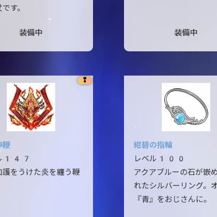
杖です。
装備中
装備中
❢
神鞭
紺碧の指輪
ル147
レベル100
加護をうけた炎を纏う鞭
アクアブルーの石が嵌
れたシルバーリング。
『青』をおじさんに。