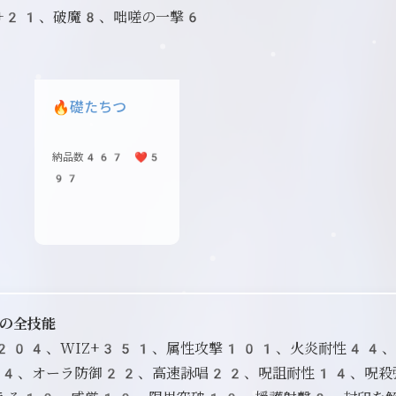
+21、破魔8、咄嗟の一撃6
🔥
礎たちつ
納品数467 ❤️5
97
の全技能
D+204、WIZ+351、属性攻撃101、火炎耐性44
4、オーラ防御22、高速詠唱22、呪詛耐性14、呪殺