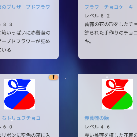
薇のプリザーブドフラワ
フラワーチョコケーキ
レベル82
ル83
薔薇の花の形をしたチ
な箱いっぱいに赤薔薇の
飾られた手作りのチョ
ザーブドフラワーが詰め
キ。
ている
❢
くちトリュフチョコ
赤薔薇の飴
ル60
レベル46
のリボンに空色の箱に入
赤い薔薇を模した花束