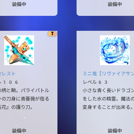
装備中
装備中
❢
セレスト
ミニ竜【リヴァイアサ
ル106
レベル63
の柄と鞘。パライパトル
小さな青く長いドラゴ
ンの刀身に青薔薇が宿る
をした水の精霊。魔法
石花』の護り刀。
変身することが出来る
装備中
装備中