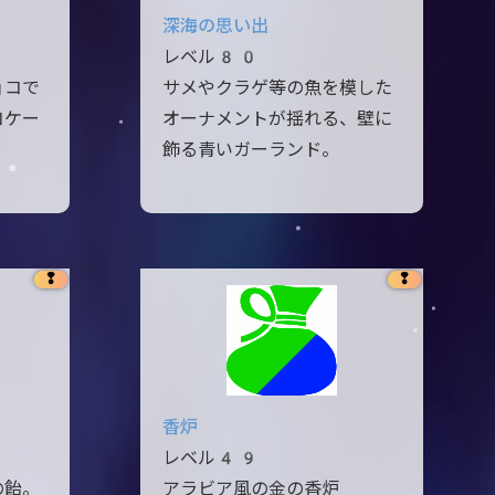
深海の思い出
レベル80
ョコで
サメやクラゲ等の魚を模した
コケー
オーナメントが揺れる、壁に
飾る青いガーランド。
❢
❢
香炉
レベル49
の飴。
アラビア風の金の香炉