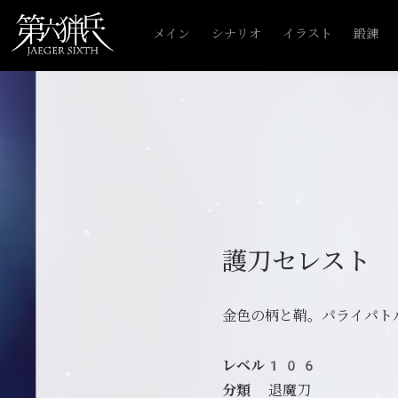
メイン
シナリオ
イラスト
鍛錬
護刀セレスト
金色の柄と鞘。パライパト
レベル106
分類
退魔刀