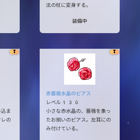
法の杖に変身する。
装備中
❢
❢
赤薔薇水晶のピアス
レベル130
め込ま
小さな赤水晶の、薔薇を象っ
オレの
たお揃いのピアス。左耳にの
み付けている。