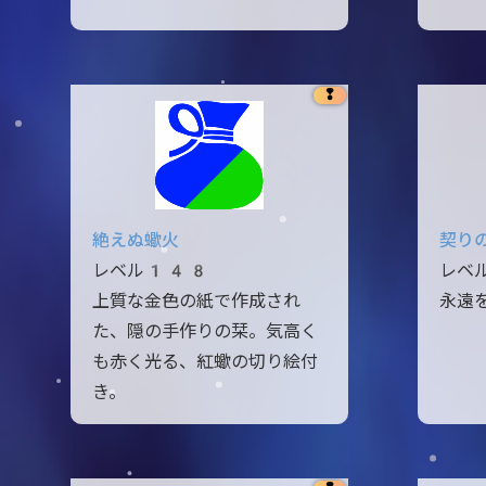
❢
絶えぬ蠍火
契り
レベル148
レベ
上質な金色の紙で作成され
永遠
た、隠の手作りの栞。気高く
も赤く光る、紅蠍の切り絵付
き。