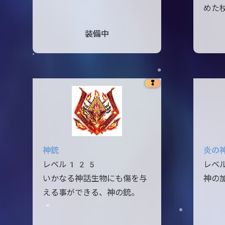
めた
装備中
❢
神銃
炎の
レベル125
レベ
いかなる神話生物にも傷を与
神の
える事ができる、神の銃。