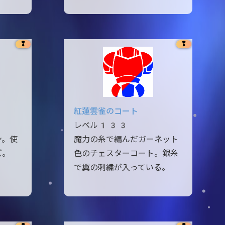
❢
❢
紅蓮雲雀のコート
レベル133
ン。使
魔力の糸で編んだガーネット
ズ。
色のチェスターコート。銀糸
で翼の刺繍が入っている。