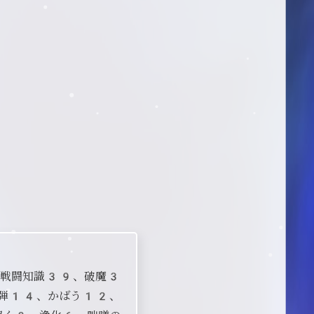
、戦闘知識39、破魔3
弾14、かばう12、