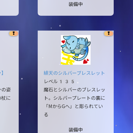
装備中
❢
❢
ン】
緋天のシルバーブレスレット
レベル135
ンの姿
魔石とシルバーのブレスレッ
の杖に
ト。シルバープレートの裏に
。
「MからGへ」と彫られてい
る
装備中