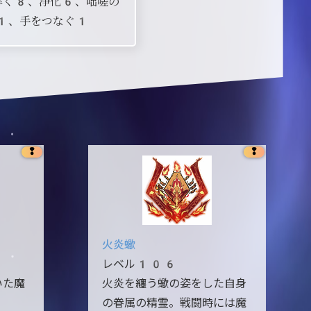
解く8、浄化6、咄嗟の
1、手をつなぐ1
❢
❢
火炎蠍
レベル106
いた魔
火炎を纏う蠍の姿をした自身
の眷属の精霊。戦闘時には魔