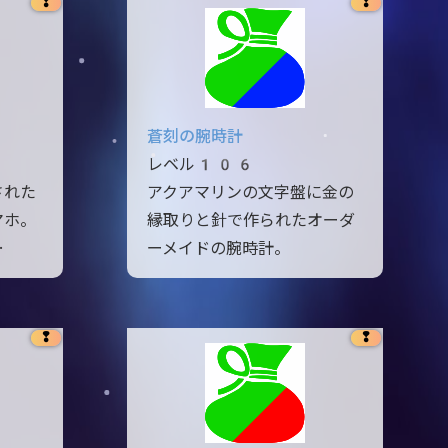
❢
❢
蒼刻の腕時計
レベル106
された
アクアマリンの文字盤に金の
マホ。
縁取りと針で作られたオーダ
…
ーメイドの腕時計。
❢
❢