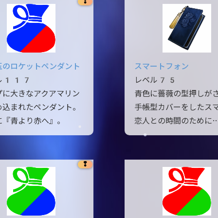
❢
玉のロケットペンダント
スマートフォン
ル117
レベル75
プに大きなアクアマリン
青色に薔薇の型押しが
め込まれたペンダント。
手帳型カバーをしたス
に『青より赤へ』。
恋人との時間のために
❢