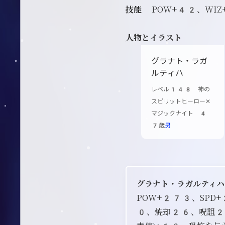
技能
POW+42、WIZ
人物とイラスト
グラナト・ラガ
ルティハ
レベル148 神の
スピリットヒーロー✕
マジックナイト 4
7歳
男
グラナト・ラガルティハ
POW+273、SP
0、焼却26、呪詛2