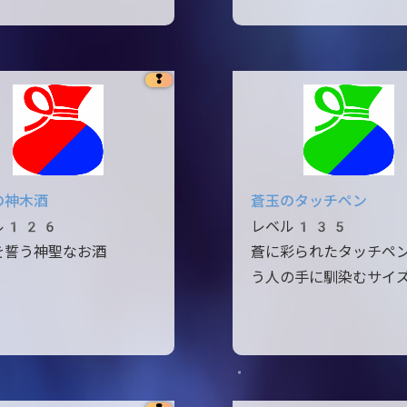
❢
の神木酒
蒼玉のタッチペン
ル126
レベル135
を誓う神聖なお酒
蒼に彩られたタッチペ
う人の手に馴染むサイ