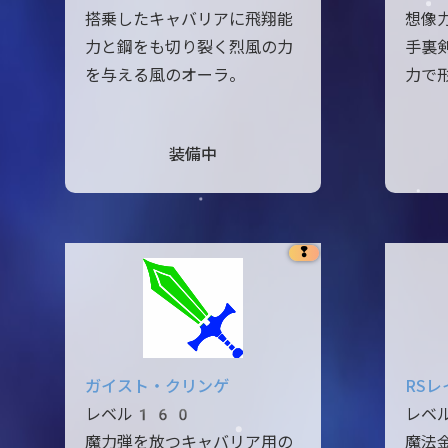
搭乗したキャバリアに飛翔能
想像
力と鋼をも切り裂く烈風の力
手裏
を与える風のオーラ。
力で
装備中
❢
ガイスト・クリンゲ
RS
レベル160
レベ
魔力弾を放つキャバリア用の
魔法