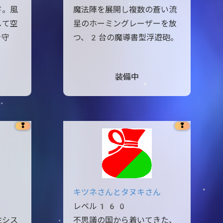
ド。風
魔法陣を展開し複数の蒼い流
して空
星のホーミングレーザーを放
を守
つ、2台の魔導書型浮遊砲。
装備中
❢
❢
キツネさんとタヌキさん
レベル160
生シス
不思議の国から着いてきた、