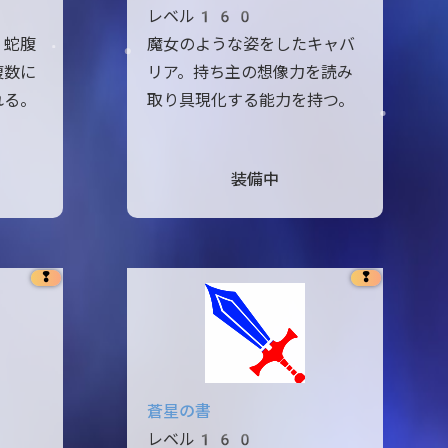
レベル160
。蛇腹
魔女のような姿をしたキャバ
複数に
リア。持ち主の想像力を読み
れる。
取り具現化する能力を持つ。
装備中
❢
❢
蒼星の書
レベル160