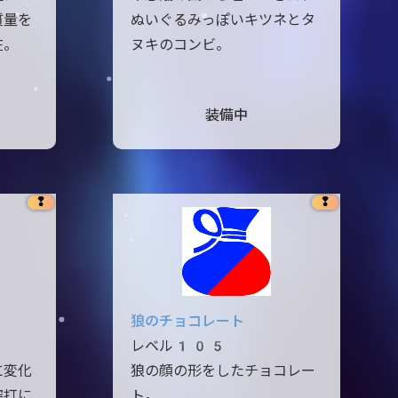
質量を
ぬいぐるみっぽいキツネとタ
在。
ヌキのコンビ。
装備中
❢
❢
狼のチョコレート
レベル105
に変化
狼の顔の形をしたチョコレー
突打に
ト。