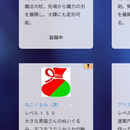
魔法の杖。先端から魔力の刃
砲。
を展開し、大鎌にも変形可
を展
能。
る。
装備中
❢
ねこぐるみ（黒）
アリ
レベル155
レベ
大きな黒猫さんのぬいぐる
道案
み。モフモフでふかふかの触
作っ