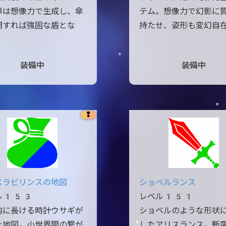
弾は想像力で生成し、傘
テム。想像力で幻影に
開すれば強固な盾とな
持たせ、姿形も変幻自
装備中
装備中
❢
スラビリンスの地図
ショベルランス
ル153
レベル151
内に長ける時計ウサギが
ショベルのような形状
た地図。小世界間の繋が
したアリスランス。斬