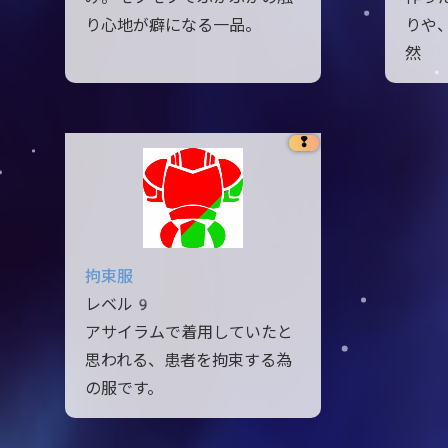
り心地が癖になる一品。
りや
然
❢
拘束服
レベル9
アサイラムで着用していたと
思われる、患者を拘束する為
の服です。