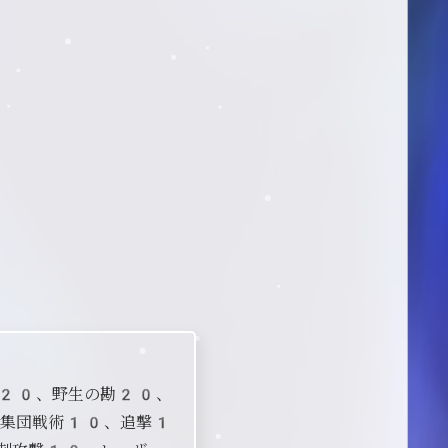
撃20、野生の勘20、
集団戦術10、追撃1