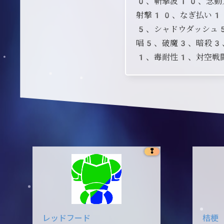
0、斬撃波10、念動
射撃10、なぎ払い1
5、シャドウダッシュ
唱5、破魔3、暗殺3
1、毒耐性1、対空戦
❢
レッドフード
桔梗