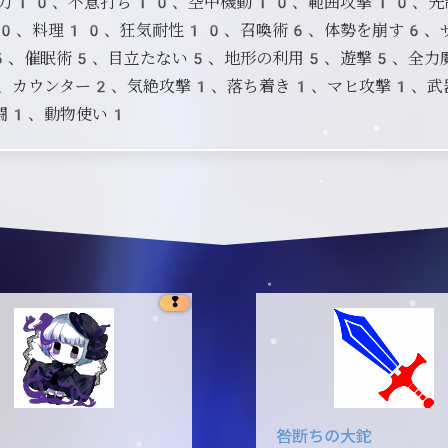
力10、不意打ち10、空中機動10、範囲攻撃10、先
0、料理10、狂気耐性10、召喚術6、体勢を崩す6、
5、催眠術5、目立たない5、地形の利用5、遊撃5、全力
、カウンター2、気絶攻撃1、落ち着き1、マヒ攻撃1、武
闘1、動物使い1
❢
咎断ちの大鉈