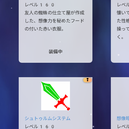
レベル160
レベ
友人の蜘蛛の仕立て屋が作成
懐い
した、想像力を秘めたフード
た性
の付いた赤い衣服。
操っ
く。
装備中
❢
シュトゥルムシステム
想像
レベル160
レベ