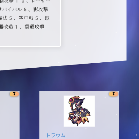
制攻撃10、レーザー
サバイバル5、影攻撃
魔法5、空中戦5、歌
器改造1、貫通攻撃
❢
❢
トラウム