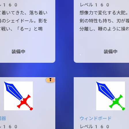
ル160
レベル160
て着いてきた、落ち着い
想像力で変化する大鉈
格のシェイドール。影を
剣の特性も持ち、刃が
て戦い、「るー」と鳴
分離し、鞭のように操
装備中
装備中
❢
暗器
ウィンドボード
ル160
レベル160