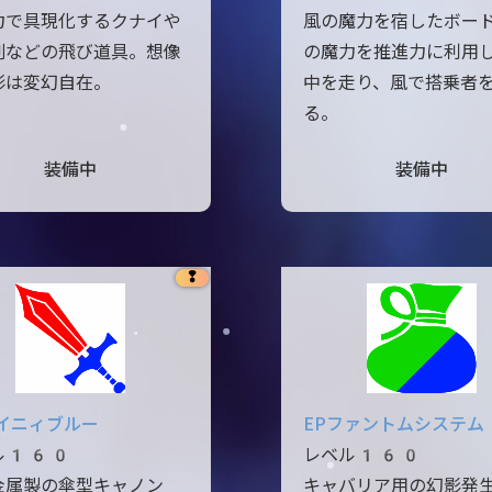
力で具現化するクナイや
風の魔力を宿したボー
剣などの飛び道具。想像
の魔力を推進力に利用
形は変幻自在。
中を走り、風で搭乗者
る。
装備中
装備中
❢
レイニィブルー
EPファントムシステム
ル160
レベル160
金属製の傘型キャノン
キャバリア用の幻影発