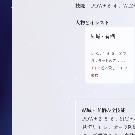
技能
POW+64、WI
人物とイラスト
結城・有栖
レベル160 オウ
ガブラッドのアリスナ
イト✕咎人殺し 17
歳
女
結城・有栖の全技能
POW+256、SP
見切り15、オーラ防