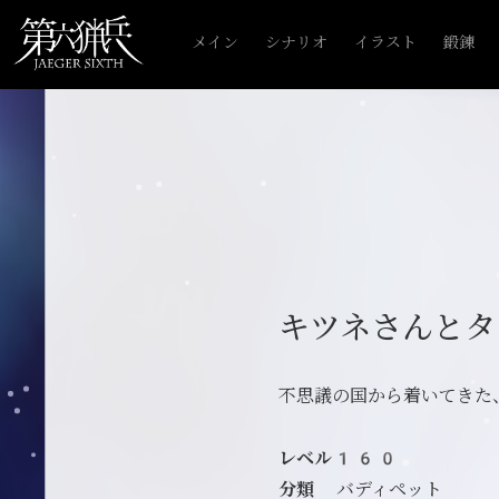
メイン
シナリオ
イラスト
鍛錬
キツネさんとタ
不思議の国から着いてきた
レベル160
分類
バディペット