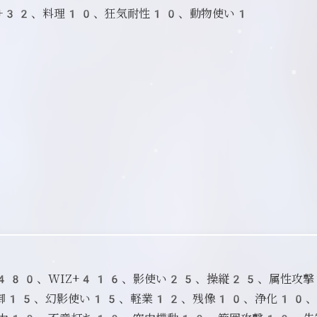
Z+32、料理10、狂気耐性10、動物使い1
D+480、WIZ+416、影使い25、操縦25、属性攻
御15、幻影使い15、軽業12、残像10、浄化10、