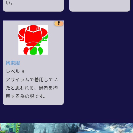
い。
❢
拘束服
レベル9
アサイラムで着用してい
たと思われる、患者を拘
束する為の服です。