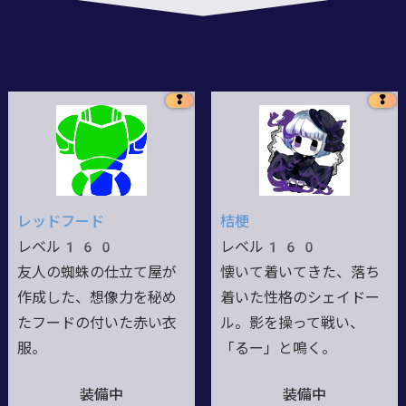
❢
❢
レッドフード
桔梗
レベル160
レベル160
友人の蜘蛛の仕立て屋が
懐いて着いてきた、落ち
作成した、想像力を秘め
着いた性格のシェイドー
たフードの付いた赤い衣
ル。影を操って戦い、
服。
「るー」と鳴く。
装備中
装備中