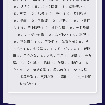
0、見切り15、オーラ防御15、幻影使い1
5、軽業12、残像10、浄化10、集団戦術1
0、追撃10、斬撃波10、念動力10、不意打
ち10、空中機動10、範囲攻撃10、先制攻撃
10、レーザー射撃10、なぎ払い10、料理1
0、狂気耐性10、召喚術6、体勢を崩す6、サ
バイバル5、影攻撃5、シャドウダッシュ5、催眠
術5、目立たない5、地形の利用5、遊撃5、全力
魔法5、空中戦5、歌唱5、破魔3、暗殺3、カ
ウンター2、気絶攻撃1、落ち着き1、マヒ攻撃
1、武器改造1、貫通攻撃1、毒耐性1、対空戦闘
1、動物使い1