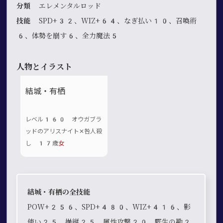
分類
エレメンタルロッド
技能
SPD+32、WIZ+64、なぎ払い10、召喚術
6、体勢を崩す6、全力魔法5
人物とイラスト
結城・有栖
レベル160 オウガブラ
ッドのアリスナイト✕咎人殺
し 17歳
女
結城・有栖の全技能
POW+256、SPD+480、WIZ+416、影
使い25、操縦25、属性攻撃20、野生の勘2