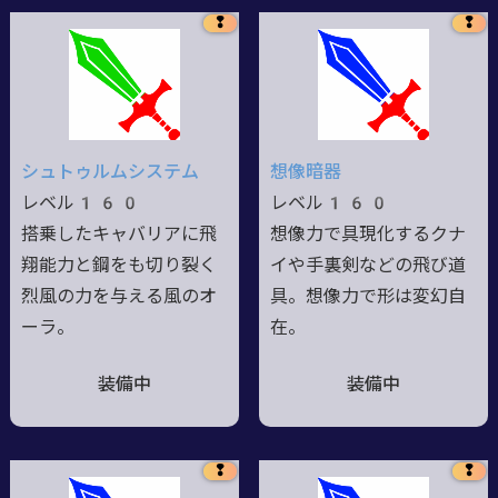
❢
❢
シュトゥルムシステム
想像暗器
レベル160
レベル160
搭乗したキャバリアに飛
想像力で具現化するクナ
翔能力と鋼をも切り裂く
イや手裏剣などの飛び道
烈風の力を与える風のオ
具。想像力で形は変幻自
ーラ。
在。
装備中
装備中
❢
❢