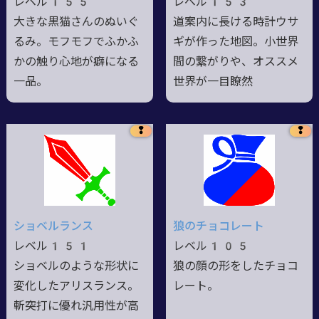
レベル155
レベル153
大きな黒猫さんのぬいぐ
道案内に長ける時計ウサ
るみ。モフモフでふかふ
ギが作った地図。小世界
かの触り心地が癖になる
間の繋がりや、オススメ
一品。
世界が一目瞭然
❢
❢
ショベルランス
狼のチョコレート
レベル151
レベル105
ショベルのような形状に
狼の顔の形をしたチョコ
変化したアリスランス。
レート。
斬突打に優れ汎用性が高