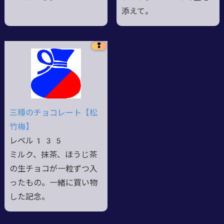
添えて。
❢
三種のチョコレート【松
竹梅】
レベル135
ミルク、抹茶、ほうじ茶
の生チョコが一粒ずつ入
ったもの。一緒に買い物
した記念。