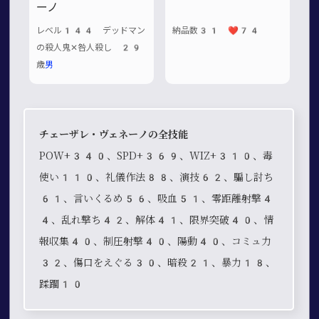
ーノ
レベル144 デッドマン
納品数31 ❤️74
の殺人鬼✕咎人殺し 29
歳
男
チェーザレ・ヴェネーノの全技能
POW+340、SPD+369、WIZ+310、毒
使い110、礼儀作法88、演技62、騙し討ち
61、言いくるめ56、吸血51、零距離射撃4
4、乱れ撃ち42、解体41、限界突破40、情
報収集40、制圧射撃40、陽動40、コミュ力
32、傷口をえぐる30、暗殺21、暴力18、
蹂躙10