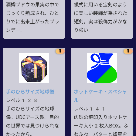
酒樽ブドウの果実の中で
儀式に用いる宝剣のよう
じっくり熟成され、ひと
に美しい装飾が為された
りでに出来上がったブラ
短剣。実は殺傷力がかな
ンデー。
り強い。
❢
❢
手のひらサイズ地球儀
ホットケーキ・スペシャ
レベル128
ル
手のひらサイズの地球
レベル141
儀。UDCアース製。目的
肉球の焼印入りホットケ
の世界では見つけられな
ーキ大小2枚入BOX。ふ
かったから。
わふわ。バターと蜂蜜を