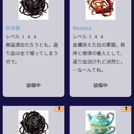
白手袋
Risoluto
レベル144
レベル144
無論潔白だろうとも。返
金欄添えた白の軍服。秩
り血は全て啜ってしまう
序と規律の番人として、
ので。
返り血浴びれど決然と。
…なーんてね。
装備中
装備中
❢
❢