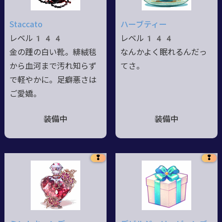
Staccato
ハーブティー
レベル144
レベル144
金の踵の白い靴。緋絨毯
なんかよく眠れるんだっ
から血河まで汚れ知らず
てさ。
で軽やかに。足癖悪さは
ご愛嬌。
装備中
装備中
❢
❢