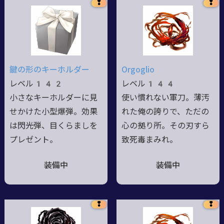
❢
❢
鍵の形のキーホルダー
Orgoglio
レベル142
レベル144
小さなキーホルダーに見
使い慣れない軍刀。薄汚
せかけた小型爆弾。効果
れた俺の誇りで、ただの
は閃光弾、目くらましを
心の拠り所。その刃すら
プレゼント。
致死毒まみれ。
装備中
装備中
❢
❢