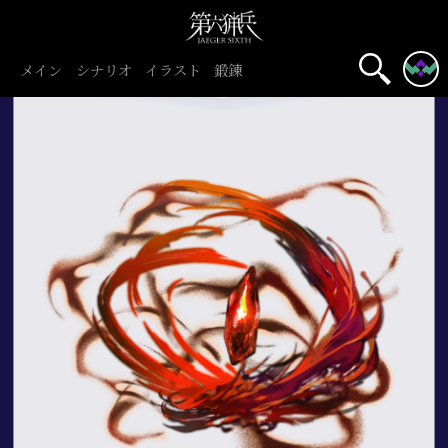
メイン
シナリオ
イラスト
鍛錬