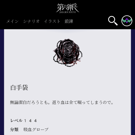
メイン
シナリオ
イラスト
鍛錬
白手袋
無論潔白だろうとも。返り血は全て啜ってしまうので。
レベル144
分類
吸血グローブ