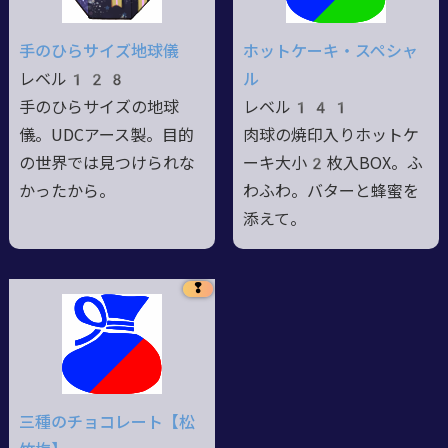
手のひらサイズ地球儀
ホットケーキ・スペシャ
レベル128
ル
手のひらサイズの地球
レベル141
儀。UDCアース製。目的
肉球の焼印入りホットケ
の世界では見つけられな
ーキ大小2枚入BOX。ふ
かったから。
わふわ。バターと蜂蜜を
添えて。
❢
三種のチョコレート【松