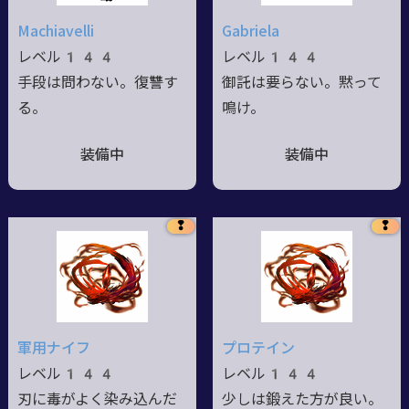
Machiavelli
Gabriela
レベル144
レベル144
手段は問わない。復讐す
御託は要らない。黙って
る。
鳴け。
装備中
装備中
❢
❢
軍用ナイフ
プロテイン
レベル144
レベル144
刃に毒がよく染み込んだ
少しは鍛えた方が良い。