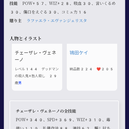
技能
POW+57、WIZ+28、吸血30、言いくるめ
30、傷口をえぐる30、コミュ力16
贈り主
ラファエラ・エヴァンジェリスタ
人物とイラスト
チェーザレ・ヴェネ
鴇田ケイ
ーノ
レベル144 デッドマン
納品数224 ❤️205
の殺人鬼✕咎人殺し 29
歳
男
チェーザレ・ヴェネーノの全技能
POW+340、SPD+369、WIZ+310、毒
使い110、礼儀作法88、演技62、騙し討ち