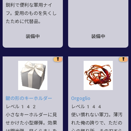
鋭利で便利な軍用ナイ
フ。愛用のものを失くし
たために代替品。
装備中
装備中
❢
❢
鍵の形のキーホルダー
Orgoglio
レベル142
レベル144
小さなキーホルダーに見
使い慣れない軍刀。薄汚
せかけた小型爆弾。効果
れた俺の誇りで、ただの