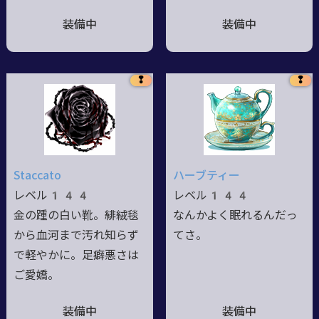
装備中
装備中
❢
❢
Staccato
ハーブティー
レベル144
レベル144
金の踵の白い靴。緋絨毯
なんかよく眠れるんだっ
から血河まで汚れ知らず
てさ。
で軽やかに。足癖悪さは
ご愛嬌。
装備中
装備中