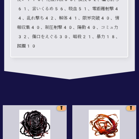
61、言いくるめ56、吸血51、零距離射撃4
4、乱れ撃ち42、解体41、限界突破40、情
報収集40、制圧射撃40、陽動40、コミュ力
32、傷口をえぐる30、暗殺21、暴力18、
蹂躙10
❢
❢