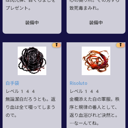
は閃光弾、目くらましを
心の拠り所。その刃すら
プレゼント。
致死毒まみれ。
装備中
装備中
❢
❢
白手袋
Risoluto
レベル144
レベル144
無論潔白だろうとも。返
金欄添えた白の軍服。秩
り血は全て啜ってしまう
序と規律の番人として、
ので。
返り血浴びれど決然と。
…なーんてね。