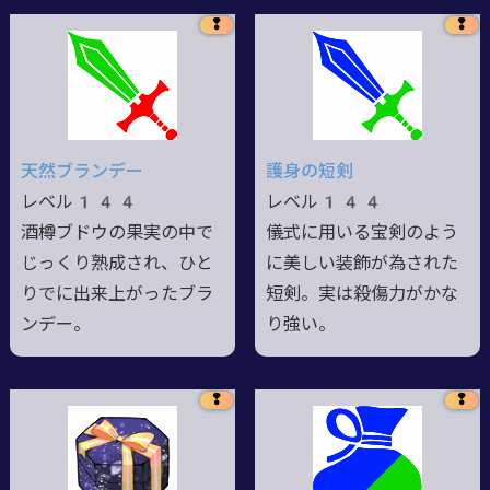
❢
❢
天然ブランデー
護身の短剣
レベル144
レベル144
酒樽ブドウの果実の中で
儀式に用いる宝剣のよう
じっくり熟成され、ひと
に美しい装飾が為された
りでに出来上がったブラ
短剣。実は殺傷力がかな
ンデー。
り強い。
❢
❢