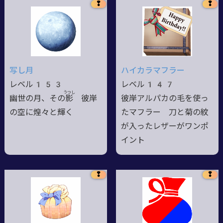
❢
❢
写し月
ハイカラマフラー
レベル153
レベル147
うつし
幽世の月、その
影
彼岸
彼岸アルパカの毛を使っ
の空に煌々と輝く
たマフラー 刀と菊の紋
が入ったレザーがワンポ
イント
❢
❢