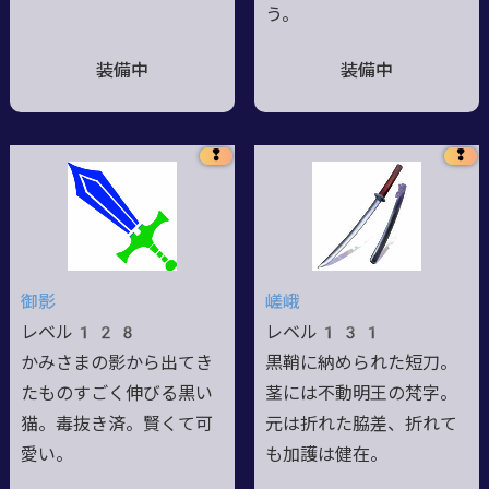
う。
装備中
装備中
❢
❢
御影
嵯峨
レベル128
レベル131
かみさまの影から出てき
黒鞘に納められた短刀。
たものすごく伸びる黒い
茎には不動明王の梵字。
猫。毒抜き済。賢くて可
元は折れた脇差、折れて
愛い。
も加護は健在。