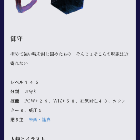
御守
極めて強い呪を封じ固めたもの そんじょそこらの呪詛は近
寄れない
レベル145
分類
お守り
技能
POW+29、WIZ+58、狂気耐性43、カウン
ター8、威圧5
贈り主
朱酉・逢真
人物とイラスト