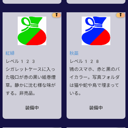
❢
❢
紅緋
秋蘂
レベル123
レベル128
シガレットケースに入っ
鴇のスマホ、赤と黒のバ
た吸口が赤の黒い紙巻煙
イカラー。写真フォルダ
草。静かに沈む様な味が
は猫や蛇や鳥で埋まって
する。非売品。
いる。
装備中
装備中