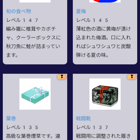
旬の食べ物
夏梅
レベル147
レベル145
編み籠に椎茸やカボチ
薄紅色の酒に黄梅が漬け
ャ、クーラーボックスに
込まれた梅酒。口に入れ
秋刀魚に鮭が詰まってい
ればシュワシュワと炭酸
ます。
弾ける夏の味。
❢
❢
葉巻
戦闘靴
レベル135
レベル137
高級な葉巻煙草です。違
戦闘用に調整された履き