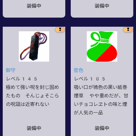
装備中
装備中
❢
❢
御守
密色
レベル145
レベル105
極めて強い呪を封じ固め
吸い口が鴇色の黒い紙巻
たもの そんじょそこら
煙草 やや重めだが、甘
の呪詛は近寄れない
いチョコレヱトの味と煙
が人気の一品
装備中
装備中