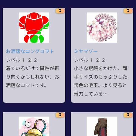
❢
❢
お洒落なロングコヲト
ミヤマゾー
レベル122
レベル122
着ているだけで異性が振
小さな眼鏡をかけた、両
り向くかもしれない、お
手サイズのもっふりした
洒落なコヲトです。
鴇色の毛玉。よく見ると
帯刀している…
❢
❢