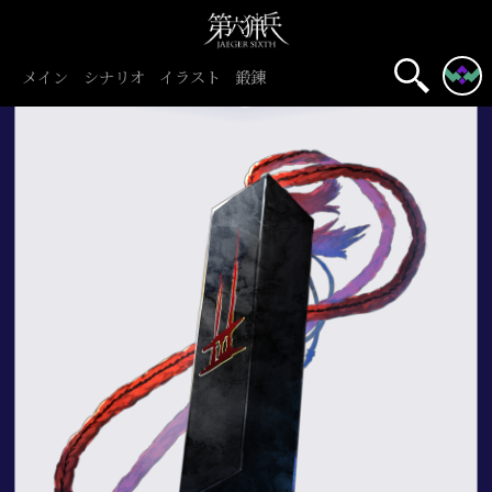
メイン
シナリオ
イラスト
鍛錬