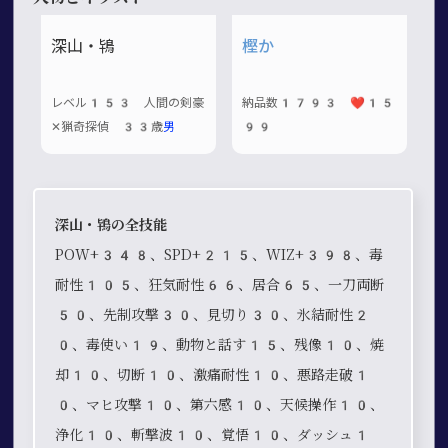
深山・鴇
樫か
レベル153 人間の剣豪
納品数1793 ❤️15
✕猟奇探偵 33歳
男
99
深山・鴇の全技能
POW+348、SPD+215、WIZ+398、毒
耐性105、狂気耐性66、居合65、一刀両断
50、先制攻撃30、見切り30、氷結耐性2
0、毒使い19、動物と話す15、残像10、焼
却10、切断10、激痛耐性10、悪路走破1
0、マヒ攻撃10、第六感10、天候操作10、
浄化10、斬撃波10、覚悟10、ダッシュ1