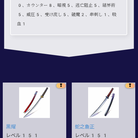
0、カウンター8、暗視5、逃亡阻止5、結界術
5、威圧5、受け流し5、破魔2、串刺し1、吸
血1
❢
❢
黒耀
蛇之麁正
レベル151
レベル151