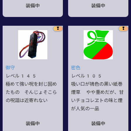
装備中
装備中
❢
❢
御守
密色
レベル145
レベル105
極めて強い呪を封じ固め
吸い口が鴇色の黒い紙巻
たもの そんじょそこら
煙草 やや重めだが、甘
の呪詛は近寄れない
いチョコレヱトの味と煙
が人気の一品
装備中
装備中