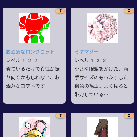
❢
❢
お洒落なロングコヲト
ミヤマゾー
レベル122
レベル122
着ているだけで異性が振
小さな眼鏡をかけた、両
り向くかもしれない、お
手サイズのもっふりした
洒落なコヲトです。
鴇色の毛玉。よく見ると
帯刀している…
❢
❢