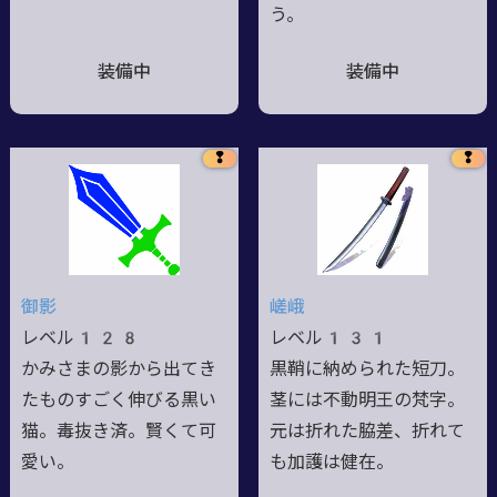
う。
装備中
装備中
❢
❢
御影
嵯峨
レベル128
レベル131
かみさまの影から出てき
黒鞘に納められた短刀。
たものすごく伸びる黒い
茎には不動明王の梵字。
猫。毒抜き済。賢くて可
元は折れた脇差、折れて
愛い。
も加護は健在。