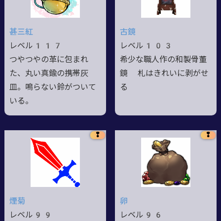
甚三紅
古鏡
レベル117
レベル103
つやつやの革に包まれ
希少な職人作の和製骨董
た、丸い真鍮の携帯灰
鏡 札はきれいに剥がせ
皿。鳴らない鈴がついて
る
いる。
❢
❢
煙菊
卵
レベル99
レベル96