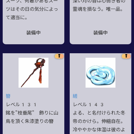
スーツ、何着かあるスー
深い月の香は心弱き者の
ツはその日の気分によっ
霊魂を損なう。唯一品。
て適当に。
装備中
装備中
❢
❢
簪
縒
レベル131
レベル143
銘を"枝垂尾" 飾りに山
よる、と名付けられた冬
鳥を頂く朱漆塗りの簪
帝のかけら。伸縮自在。
冷ややかな体温は彼のよ