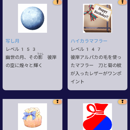
❢
❢
写し月
ハイカラマフラー
レベル153
レベル147
うつし
幽世の月、その
影
彼岸
彼岸アルパカの毛を使っ
の空に煌々と輝く
たマフラー 刀と菊の紋
が入ったレザーがワンポ
イント
❢
❢