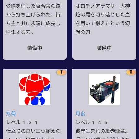
少陽を宿した百合蕾の鋼
オロチノアラマサ 大神
から打ち上げられた、持
蛇の尾を切り落とした血
ち主と共に永遠に成長し
を用いて鍛えたという幻
再生する刀。
想の刀
装備中
装備中
❢
❢
糸菊
月食
レベル131
レベル145
仕立ての良い三つ揃えの
彼岸生まれの紙巻煙草。