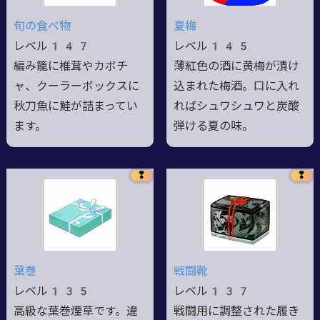
旬の食べ物
夏梅
レベル147
レベル145
編み籠に椎茸やカボチ
薄紅色の酒に黄梅が漬け
ャ、クーラーボックスに
込まれた梅酒。口に入れ
秋刀魚に鮭が詰まってい
ればシュワシュワと炭酸
ます。
弾ける夏の味。
❢
❢
葉巻
戦闘靴
レベル135
レベル137
高級な葉巻煙草です。違
戦闘用に調整された履き