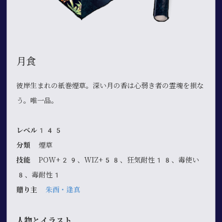
月食
彼岸生まれの紙巻煙草。深い月の香は心弱き者の霊魂を損な
う。唯一品。
レベル145
分類
煙草
技能
POW+29、WIZ+58、狂気耐性18、毒使い
8、毒耐性1
贈り主
朱酉・逢真
人物とイラスト