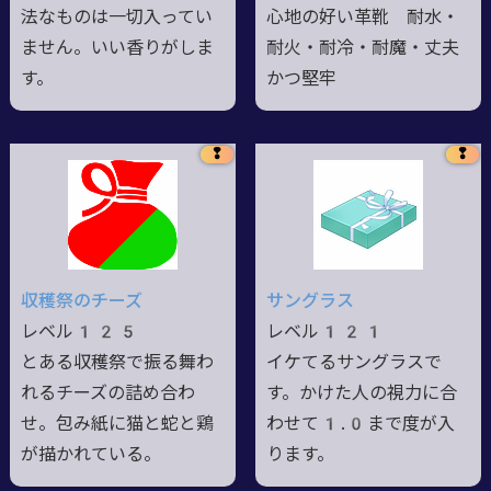
法なものは一切入ってい
心地の好い革靴 耐水・
ません。いい香りがしま
耐火・耐冷・耐魔・丈夫
す。
かつ堅牢
❢
❢
収穫祭のチーズ
サングラス
レベル125
レベル121
とある収穫祭で振る舞わ
イケてるサングラスで
れるチーズの詰め合わ
す。かけた人の視力に合
せ。包み紙に猫と蛇と鶏
わせて1.0まで度が入
が描かれている。
ります。