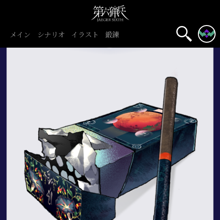
メイン
シナリオ
イラスト
鍛錬