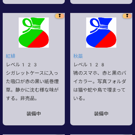
❢
❢
紅緋
秋蘂
レベル123
レベル128
シガレットケースに入っ
鴇のスマホ、赤と黒のバ
た吸口が赤の黒い紙巻煙
イカラー。写真フォルダ
草。静かに沈む様な味が
は猫や蛇や鳥で埋まって
する。非売品。
いる。
装備中
装備中