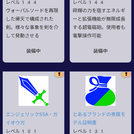
レベル144
レベル144
ヴォーパルソードを再現
碎輝の力を宿すエネルギ
した帰天で構成された
ーと拡張機能が無限成長
剣。様々な事象を剣を介
する超電磁砲。使用者も
して発動させる
電撃操作可能
装備中
装備中
❢
❢
エンジェリックSSA・ガ
とあるブランドの専属モ
イオウガ
デル証明書
レベル101
レベル131