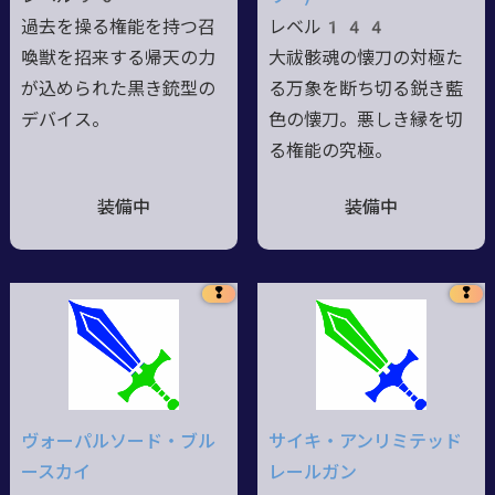
過去を操る権能を持つ召
レベル144
喚獣を招来する帰天の力
大祓骸魂の懐刀の対極た
が込められた黒き銃型の
る万象を断ち切る鋭き藍
デバイス。
色の懐刀。悪しき縁を切
る権能の究極。
装備中
装備中
❢
❢
ヴォーパルソード・ブル
サイキ・アンリミテッド
ースカイ
レールガン