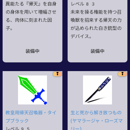
異能たる『帰天』を自身
レベル83
の身体を用いて増幅させ
未来を操る権能を持つ召
る、肉体に刻まれた因
喚獣を招来する帰天の力
子。
が込められた白き銃型の
デバイス。
装備中
装備中
❢
❢
教皇用帰天召喚器・タイ
生と死から解き放つもの
プブラック
(ヤマラージャ・ローズマ
レベル95
リー)