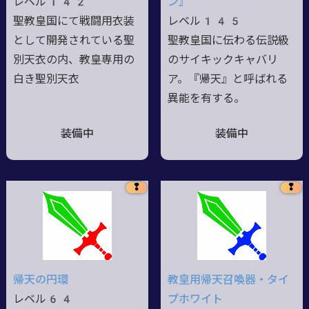
レベル142
ン』
聖教皇国にて戦闘用衣装
レベル145
として開発されている聖
聖教皇国に伝わる伝説級
別天衣の内、教皇専用の
のサイキックキャバリ
白き聖別天衣
ア。『帰天』と呼ばれる
異能を有する。
装備中
装備中
❢
❢
帰天の円環
教皇用帰天召喚器・タイ
レベル64
プホワイト