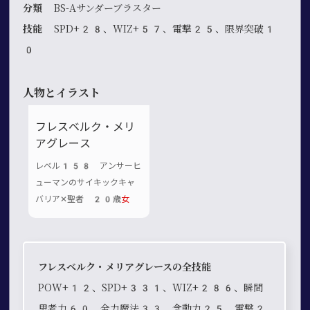
分類
BS-Aサンダーブラスター
技能
SPD+28、WIZ+57、電撃25、限界突破1
0
人物とイラスト
フレスベルク・メリ
アグレース
レベル158 アンサーヒ
ューマンのサイキックキャ
バリア✕聖者 20歳
女
フレスベルク・メリアグレースの全技能
POW+12、SPD+331、WIZ+286、瞬間
思考力60、全力魔法33、念動力25、電撃2