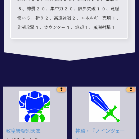
5、神罰20、集中力20、限界突破10、竜脈
使い5、祈り2、高速詠唱2、エネルギー充填1、
先制攻撃1、カウンター1、焼却1、威嚇射撃1
❢
❢
教皇級聖別天衣
神騎・『ノインツェー