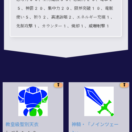
5、神罰20、集中力20、限界突破10、竜脈
使い5、祈り2、高速詠唱2、エネルギー充填1、
先制攻撃1、カウンター1、焼却1、威嚇射撃1
❢
❢
教皇級聖別天衣
神騎・『ノインツェー