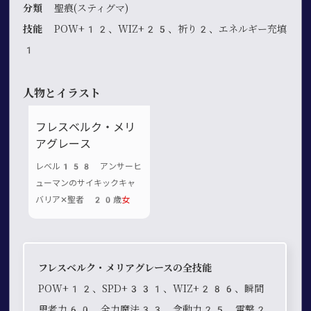
分類
聖痕(スティグマ)
技能
POW+12、WIZ+25、祈り2、エネルギー充填
1
人物とイラスト
フレスベルク・メリ
アグレース
レベル158 アンサーヒ
ューマンのサイキックキャ
バリア✕聖者 20歳
女
フレスベルク・メリアグレースの全技能
POW+12、SPD+331、WIZ+286、瞬間
思考力60、全力魔法33、念動力25、電撃2