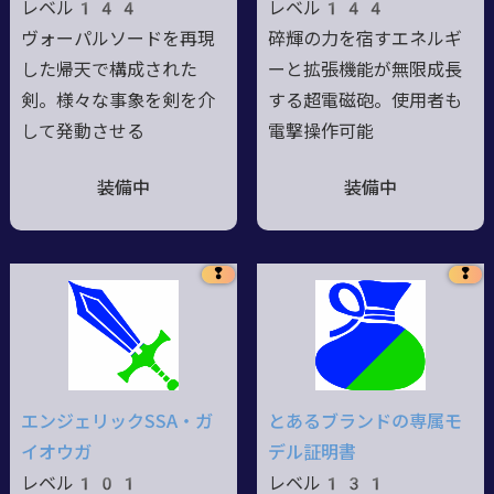
レベル144
レベル144
ヴォーパルソードを再現
碎輝の力を宿すエネルギ
した帰天で構成された
ーと拡張機能が無限成長
剣。様々な事象を剣を介
する超電磁砲。使用者も
して発動させる
電撃操作可能
装備中
装備中
❢
❢
エンジェリックSSA・ガ
とあるブランドの専属モ
イオウガ
デル証明書
レベル101
レベル131