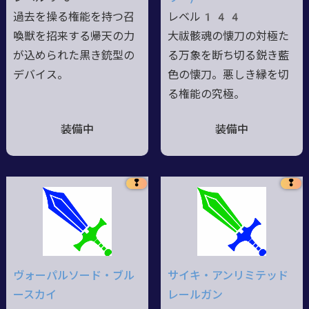
過去を操る権能を持つ召
レベル144
喚獣を招来する帰天の力
大祓骸魂の懐刀の対極た
が込められた黒き銃型の
る万象を断ち切る鋭き藍
デバイス。
色の懐刀。悪しき縁を切
る権能の究極。
装備中
装備中
❢
❢
ヴォーパルソード・ブル
サイキ・アンリミテッド
ースカイ
レールガン