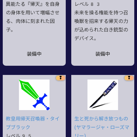
異能たる『帰天』を自身
レベル83
の身体を用いて増幅させ
未来を操る権能を持つ召
る、肉体に刻まれた因
喚獣を招来する帰天の力
子。
が込められた白き銃型の
デバイス。
装備中
装備中
❢
❢
教皇用帰天召喚器・タイ
生と死から解き放つもの
プブラック
(ヤマラージャ・ローズマ
レベル95
リー)