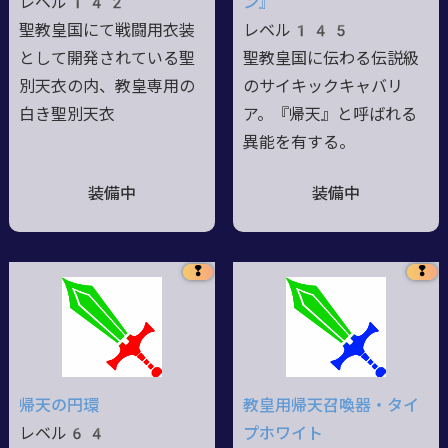
レベル142
ン』
聖教皇国にて戦闘用衣装
レベル145
として開発されている聖
聖教皇国に伝わる伝説級
別天衣の内、教皇専用の
のサイキックキャバリ
白き聖別天衣
ア。『帰天』と呼ばれる
異能を有する。
装備中
装備中
❢
❢
帰天の円環
教皇用帰天召喚器・タイ
レベル64
プホワイト