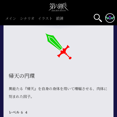
メイン
シナリオ
イラスト
鍛錬
帰天の円環
異能たる『帰天』を自身の身体を用いて増幅させる、肉体に
刻まれた因子。
レベル64