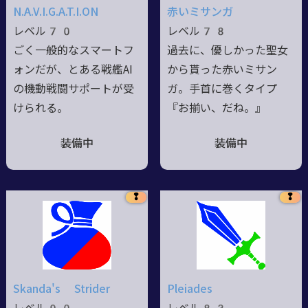
N.A.V.I.G.A.T.I.ON
赤いミサンガ
レベル70
レベル78
ごく一般的なスマートフ
過去に、優しかった聖女
ォンだが、とある戦艦AI
から貰った赤いミサン
の機動戦闘サポートが受
ガ。手首に巻くタイプ
けられる。
『お揃い、だね。』
装備中
装備中
❢
❢
Skanda's Strider
Pleiades