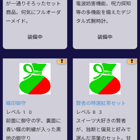
が一通りそろったセット
電波妨害機能、呪力探知
商品。何気にフルオーダ
等の多機能を備えたデジ
ーメイド。
タル式腕時計。
装備中
装備中
❢
❢
蝶印御守
賢者の特選紅茶セット
レベル10
レベル83
前面に御守の字、裏面に
スイーツ大好きの賢者
青い蝶の刺繍が入った黒
が、独断と偏見と好みで
地の御守り
選んだ茶葉のセット。甘