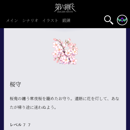
メイン
シナリオ
イラスト
鍛錬
桜守
桜鬼の纏う常夜桜を籠めたお守り。道筋に花を灯して、あな
たが帰り途に迷わぬよう。
レベル77