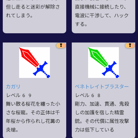
但し走ると迷彩が解除さ
直接機械に接続したり、
れてしまう。
電波に干渉して、ハック
する。
❢
❢
カガリ
ペネトレイトブラスター
レベル69
レベル68
舞い散る桜花を纏った小
剛力、加速、貫通、鬼殺
さな桜龍。その正体は千
しの加護を宿した精霊
年桜から作られし花篝の
銃。その代償に属性攻撃
炎槍。
力は低下している