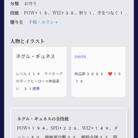
分類
お守り
技能
POW+15、WIZ+30、祈り1、手をつなぐ1
贈り主
千桜・エリシャ
人物とイラスト
ネグル・ギュネス
nemi
レベル119 サイボーグ
納品数3065 ❤️15
のダークヒーロー✕神器遣
75
い 31歳
男
ネグル・ギュネスの全技能
POW+194、SPD+226、WIZ+149、ダ
ッシュ80、鎧無視攻撃55、悪路走破33、限