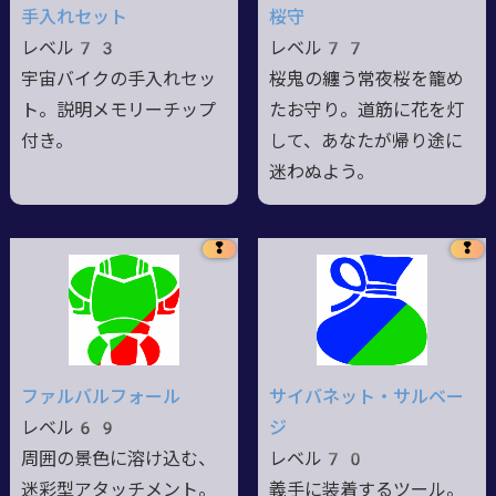
手入れセット
桜守
レベル73
レベル77
宇宙バイクの手入れセッ
桜鬼の纏う常夜桜を籠め
ト。説明メモリーチップ
たお守り。道筋に花を灯
付き。
して、あなたが帰り途に
迷わぬよう。
❢
❢
ファルバルフォール
サイバネット・サルベー
レベル69
ジ
周囲の景色に溶け込む、
レベル70
迷彩型アタッチメント。
義手に装着するツール。