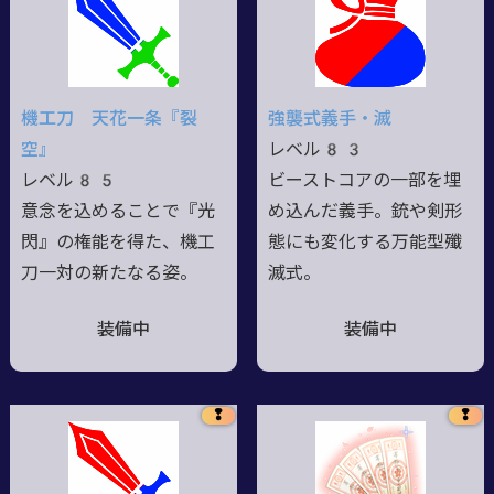
機工刀 天花一条『裂
強襲式義手・滅
空』
レベル83
レベル85
ビーストコアの一部を埋
意念を込めることで『光
め込んだ義手。銃や剣形
閃』の権能を得た、機工
態にも変化する万能型殲
刀一対の新たなる姿。
滅式。
装備中
装備中
❢
❢