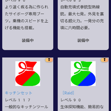
レベル90
レベル83
より速く疾る為に作られ
自動充填式拳銃型熱線
たサイボーグ専用ブー
銃。最大七発。外見を裏
ツ。乗機のスピードを上
切る超火力。一発分の充
げる機能も搭載。
填に六時間必要。
装備中
装備中
❢
❢
キッチンセット
［Raid］
レベル117
レベル90
一般的なキッチンツール
生体探知機能、簡易的な