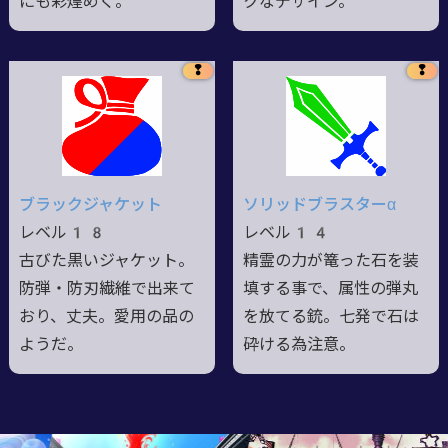
にも彩煌めく。
クなデザイン。
❢
❢
ブラックジャケット
ソリッドブラスターα
レベル18
レベル14
古びた黒いジャケット。
精霊の力が篭った石を装
防弾・防刃繊維で出来て
填する事で、属性の弾丸
おり、丈夫。愛用の品の
を放てる銃。七発で石は
ようだ。
砕ける為注意。