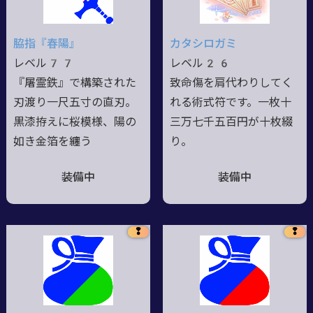
脇指『春陽』
カタシロガミ
レベル77
レベル26
『屠霊鉄』で構築された
致命傷を肩代わりしてく
刃渡り一尺五寸の直刃。
れる術式符です。一枚十
黒漆拵えに桜模様、陽の
三万七千五百円が十枚綴
如き金箔を纏う
り。
装備中
装備中
❢
❢