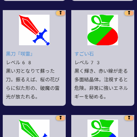
❢
❢
黒刀『咲雷』
すごい石
レベル68
レベル73
黒い刃となりて蘇った
黒く輝き、赤い線が走る
刀。振るえば、桜の花び
多面結晶体。注視すると
らに似た形の、破魔の雷
危険。非常に強いエネル
光が放たれる。
ギーを秘める。
❢
❢