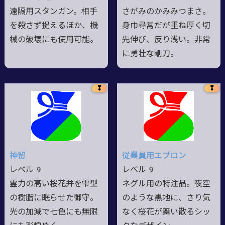
遠隔用スタンガン。相手
さがみのかみみつまさ。
を殺さず捉えるほか、機
身巾尋常だが重ね厚く切
械の破壊にも使用可能。
先伸び、反り浅い。非常
に勇壮な剛刀。
❢
❢
神留
従業員用エプロン
レベル9
レベル9
霊力の高い桜花弁を雫型
ネグル用の特注品。夜空
の樹脂に眠らせた御守。
のような黒地に、さり気
光の加減で七色にも無限
なく桜花が舞い散るシッ