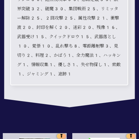
界突破32、破魔30、集団戦術25、リミッタ
ー解除25、2回攻撃25、属性攻撃21、衝撃
波20、封印を解く20、迷彩20、残像16、
武器受け15、クイックドロウ15、武器落とし
10、覚悟10、乱れ撃ち8、零距離射撃3、見
切り2、料理2、かばう1、全力魔法1、ハッキン
グ1、情報収集1、優しさ1、失せ物探し1、索敵
1、ジャミング1、追跡1
❢
❢