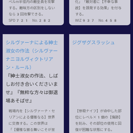
ベルm半径内の敵全員を攻撃
化」「敵対者に【不幸な事
する。敵味方の区別をしない
故】を誘発する効果」を付与
なら3回攻撃できる。
する。
SPD721 No.282
WIZ937 No.458
シルヴァーナによる紳士
ジグザグスラッシュ
淑女の作法（シルヴァー
ナニヨルヴィクトリア
ン・ルール）
『紳士淑女の作法、しば
しお付き合いくださいま
せ』『無粋な方々は御退
場あそばせ』
戦場内を【シルヴァーナ・セ
【惨殺ナイフ】が命中した部
リアンによる優雅なる】世界
位にレベル×1個の【傷跡】
に交換する。この世界は
を刻み、その部位の使用と回
「【優雅な振る舞いこそが至
復が困難な状態にする。