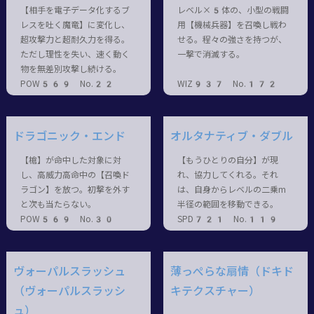
【相手を電子データ化するブ
レベル×5体の、小型の戦闘
レスを吐く魔竜】に変化し、
用【機械兵器】を召喚し戦わ
超攻撃力と超耐久力を得る。
せる。程々の強さを持つが、
ただし理性を失い、速く動く
一撃で消滅する。
物を無差別攻撃し続ける。
POW569 No.22
WIZ937 No.172
ドラゴニック・エンド
オルタナティブ・ダブル
【槍】が命中した対象に対
【もうひとりの自分】が現
し、高威力高命中の【召喚ド
れ、協力してくれる。それ
ラゴン】を放つ。初撃を外す
は、自身からレベルの二乗m
と次も当たらない。
半径の範囲を移動できる。
POW569 No.30
SPD721 No.119
ヴォーパルスラッシュ
薄っぺらな扇情（ドキド
（ヴォーパルスラッシ
キテクスチャー）
ュ）