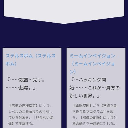
ステルスボム（ステルス
ミームインベイジョン
ボム）
（ミームインベイジョ
ン）
『……設置…完了。
『…ハッキング開
………起爆。』
始………これが…貴方の
新しい世界。』
【高速の座標指定】により、
【電脳空間】から【常識を書
レベルの二乗mまでの視認し
き換えるプログラム】を放
ている対象を、【見えない爆
ち、【認識の齟齬】により対
弾】で攻撃する。
象の動きを一時的に封じる。