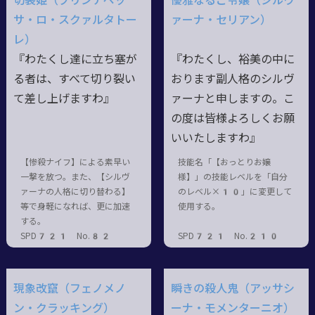
切裂姫（プリンチペッ
優雅なるご令嬢（シルヴ
サ・ロ・スクァルタトー
ァーナ・セリアン）
レ）
『わたくし達に立ち塞が
『わたくし、裕美の中に
る者は、すべて切り裂い
おります副人格のシルヴ
て差し上げますわ』
ァーナと申しますの。こ
の度は皆様よろしくお願
いいたしますわ』
【惨殺ナイフ】による素早い
技能名「【おっとりお嬢
一撃を放つ。また、【シルヴ
様】」の技能レベルを「自分
ァーナの人格に切り替わる】
のレベル×10」に変更して
等で身軽になれば、更に加速
使用する。
する。
SPD721 No.82
SPD721 No.210
現象改竄（フェノメノ
瞬きの殺人鬼（アッサシ
ン・クラッキング）
ーナ・モメンターニオ）