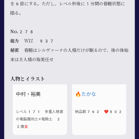
を6倍にする。ただし、レベル秒後に1分間の昏睡状態に
陥る。
No.278
能力
WIZ 937
秘密
昏睡はシルヴァーナの人格だけが眠るので、後の後始
末は主人格の裕美任せ
人物とイラスト
中村・裕美
🔥
たかな
レベル171 多重人格者
納品数762 ❤️802
の電脳魔術士✕竜騎士 2
2歳
女