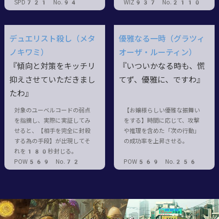
SPD721 No.94
WIZ937 No.2110
デュエリスト殺し（メタ
優雅なる一時（グラツィ
ノキワミ）
オーザ・ルーティン）
『傾向と対策をキッチリ
『いついかなる時も、慌
抑えさせていただきまし
てず、優雅に、ですわ』
たわ』
対象のユーベルコードの弱点
【お嬢様らしい優雅な振舞い
を指摘し、実際に実証してみ
をする】時間に応じて、攻撃
せると、【相手を完全に封殺
や推理を含めた「次の行動」
する為の手段】が出現してそ
の成功率を上昇させる。
れを180秒封じる。
POW569 No.72
POW569 No.256