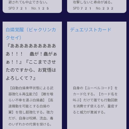
避されても中止できない。
攻撃しないと寿命が減る。
SPD721 No.125
SPD721 No.232
白燐覚醒（ビャクリンカ
デュエリストカード
クセイ）
『ああああああああああ
あ！！！ 蟲が！蟲がぁ
ぁ！！』『ここまでさせ
たのですから、お覚悟は
よろしくて？』
【自動白燐奏甲状態による武
自身の【ユーベルコード】を
器強化＆再生能力】【敵を喰
カード化する。【カード名を
らい不幸を運ぶ白燐蟲】【高
叫ぶ】だけで誰でも行動回数
速機動を可能とする白燐の
を消費せず使えるが、量産す
翼】を宿し超強化する。強力
ると威力が激減する。
だが、自身は呪縛、流血、毒
のいずれかの代償を受ける。