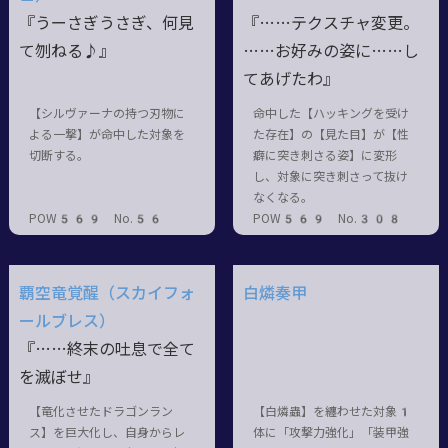
『うーさぎうさぎ、何見
『……テクスチャ変更。
て刎ねる♪』
……お好みの姿に……し
てあげたわ』
【シルヴァーナの持つ刃物に
命中した【ハッキングを受け
よる一撃】が命中した対象を
た存在】の【見た目】が【性
切断する。
癖に突き刺さる姿】に変形
し、対象に突き刺さって抜け
なくなる。
POW569 No.56
POW569 No.308
覇空竜覚醒（スカイフォ
白燐奏甲
ールブレス）
『……終末の吐息で全て
を滅ぼせ』
【竜化させたドラゴンラン
【白燐蟲】を纏わせた対象1
ス】を巨大化し、自身からレ
体に「攻撃力強化」「装甲強