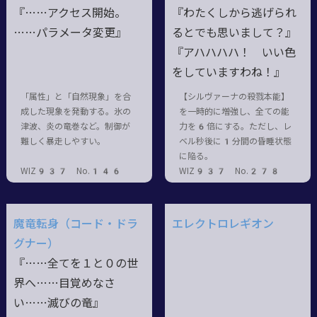
『……アクセス開始。
『わたくしから逃げられ
……パラメータ変更』
るとでも思いまして？』
『アハハハハ！ いい色
をしていますわね！』
「属性」と「自然現象」を合
【シルヴァーナの殺戮本能】
成した現象を発動する。氷の
を一時的に増強し、全ての能
津波、炎の竜巻など。制御が
力を6倍にする。ただし、レ
難しく暴走しやすい。
ベル秒後に1分間の昏睡状態
に陥る。
WIZ937 No.146
WIZ937 No.278
魔竜転身（コード・ドラ
エレクトロレギオン
グナー）
『……全てを１と０の世
界へ……目覚めなさ
い……滅びの竜』