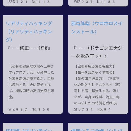
SPD721 No.113
WIZ937 No.183
リアリティハッキング
邪竜降臨（ウロボロスイ
（リアリティハッキン
ンストール）
グ）
『……修正……修復』
『……（ドラゴンエナジ
ーを飲み干す）』
【心身を健康な状態へ上書き
【空をも駆る翼と機動力】
するプログラム】が命中した
【相手を焼き尽くす黒炎】
対象を高速治療するが、自身
【竜の如き破壊力】【不眠不
は疲労する。更に疲労すれ
休の耐久力】をもたらす【邪
ば、複数同時の高速治療も可
竜】を宿し超強化する。強力
能。
だが、自身は呪縛、流血、毒
のいずれかの代償を受ける。
WIZ937 No.160
SPD721 No.94