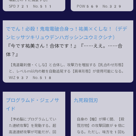
SPD721 No.511
POW569 No.329
ででん！必殺！鬼竜電破合身っ！祐美×くしな！（デデ
ンヒッサツキリュウデンハガッシンユウミクシナ）
『今です祐美さん！合体です
！』『……
ええ。……合
体？』
【鬼道羅刹僧・くしな】と合体し、攻撃力を増加する【乳合わせ形態】
と、レベルｍ以内の敵を自動追尾する【肩車形態】が使用可能になる。
WIZ937 No.518
プログラムド・ジェノサ
九死殺戮刃
イド
【予め脳にプログラムしてい
自身の【瞳】が輝く間、【殺
た連続攻撃】を発動する。超
戮刃物】の攻撃回数が9倍に
高速連続攻撃が可能だが、回
なる。ただし、味方を1回も