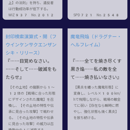
上】の法則」を持ち、違反者
は行動成功率が低下する。
WIZ937 No.2012
SPD721 No.2548
封印検索演算式・開（フ
魔竜飛焔（ドラグナー・
ウインケンサクエンザン
ヘルフレイム）
シキ・リリース）
『……目覚めなさい。
『……全てを焼き尽くす
……そして……破滅をも
黒き焔……私の敵を全
たらせ』
て……焼き払いなさい』
【その土地】の龍脈から1〜
【黒炎を纏った魔竜形態】に
12体の【戦場に合った形態
変身し、レベル×100km/
にデザインされた魔竜】を召
hで飛翔しながら、戦場の敵全
喚し、【その土地の特性や伝
てに弱い【存在なら瞬時に燃
承に見合った攻撃】で戦わせ
やし、強化状態も焼く黒炎】
る。［その土地の特性や伝承
を放ち続ける。
に見合った攻撃］の威力は召
喚数分の1に減衰する。