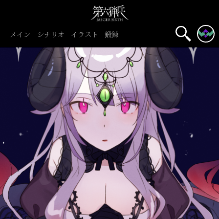
メイン
シナリオ
イラスト
鍛錬
名前表示