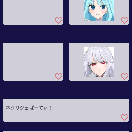
ネグリジェぱーてぃ！