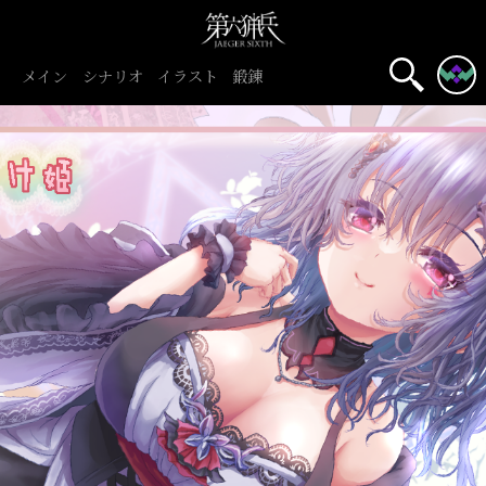
メイン
シナリオ
イラスト
鍛錬
名前表示