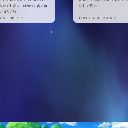
中した対象を燃やす。放たれた
に互いを【黒く染まりゆく血で
吹たる】炎は、延焼分も含め自
鎖】で繋ぐ。
に消去可能。
49 No.25
POW749 No.50