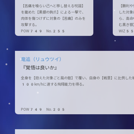
【苦痛を喰らい己へと移し替える呪詛】
【勝利や
を籠めた【黒銀の鉤爪】による一撃で、
した対象
肉体を傷つけずに対象の【苦痛】のみを
ら、高命
攻撃する。
む黒き顎
POW749 No.255
WIZ5
竜追（リュウツイ）
『覚悟は良いか』
全身を【抱えた対象ごと風の鎧】で覆い、自身の【戦意】に比例した
100km/hに達する飛翔能力を得る。
POW749 No.205