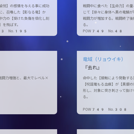
愉悦】の感情を与える事に成功
戦闘中に食べた【生命力】の量
に、召喚した【影なる竜】か
じて【徐々に身体へ黒の竜鱗が
中力の【受けた負傷を倍化し刻
戦闘力が増加する。戦闘終了後
】を飛ばす。
る。
53 No.195
POW749 No.48
竜域（リョウイキ）
『去れ』
戦闘力増強と、最大でレベル×
命中した【接触により発動する
【呪詛篭もる血痕】が【黒銀の
形し、対象に突き刺さって抜け
る。
POW749 No.308