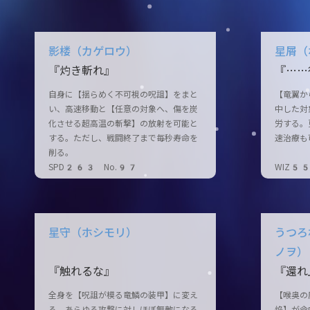
影楼（カゲロウ）
星屑（
『灼き斬れ』
『……
自身に【揺らめく不可視の呪詛】をまと
【竜翼か
い、高速移動と【任意の対象へ、傷を炭
中した対
化させる超高温の斬撃】の放射を可能と
労する。
する。ただし、戦闘終了まで毎秒寿命を
速治療も
削る。
SPD263 No.97
WIZ5
星守（ホシモリ）
うつろ
ノヲ）
『触れるな』
『還れ
全身を【呪詛が模る竜鱗の装甲】に変え
【喉奥の