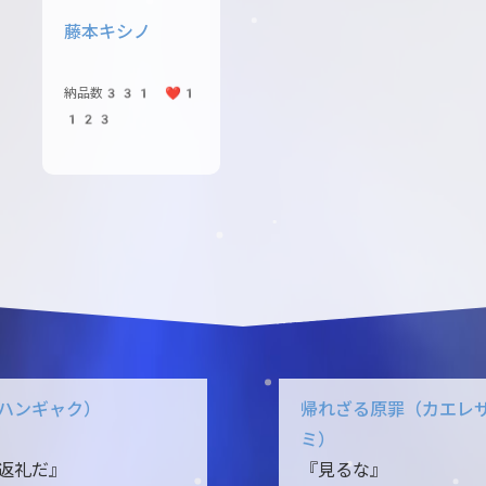
藤本キシノ
納品数331 ❤️1
123
ハンギャク）
帰れざる原罪（カエレ
ミ）
返礼だ』
『見るな』