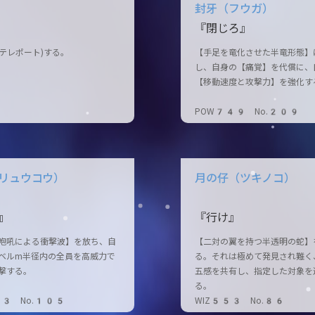
封牙（フウガ）
『閉じろ』
テレポート)する。
【手足を竜化させた半竜形態】
し、自身の【痛覚】を代償に、
【移動速度と攻撃力】を強化す
POW749 No.209
リュウコウ）
月の仔（ツキノコ）
』
『行け』
咆吼による衝撃波】を放ち、自
【二対の翼を持つ半透明の蛇】
ベルm半径内の全員を高威力で
る。それは極めて発見され難く
撃する。
五感を共有し、指定した対象を
る。
63 No.105
WIZ553 No.86