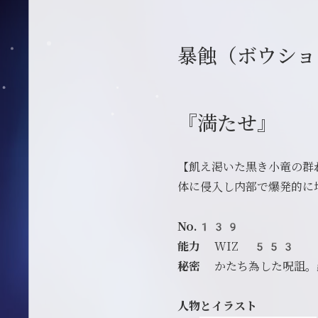
暴蝕（ボウショ
『満たせ』
【飢え渇いた黒き小竜の群
体に侵入し内部で爆発的に
No.139
能力
WIZ 553
秘密
かたち為した呪詛。蟲
人物とイラスト