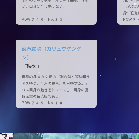
る。あらゆる攻撃に対しほぼ無敵になる
焔】が命
が、自身は全く動けない。
【竜の息
身が任意
POW749 No.23
POW7
餓竜顕現（ガリュウケンゲ
ン）
『映せ』
自身の身長の2倍の【鋼の鱗と眼球無き
瞳を持つ、半人の暴竜】を召喚する。そ
れは自身の動きをトレースし、自身の装
備武器の巨大版で戦う。
POW749 No.10