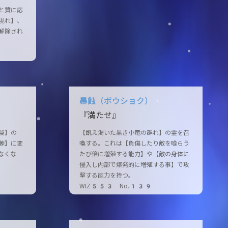
と質に応
現れ】、
解除され
暴蝕（ボウショク）
『満たせ』
罠】の
【飢え渇いた黒き小竜の群れ】の霊を召
棘】に変
喚する。これは【負傷したり敵を喰らう
なくな
たび倍に増殖する能力】や【敵の身体に
侵入し内部で爆発的に増殖する事】で攻
撃する能力を持つ。
WIZ553 No.139