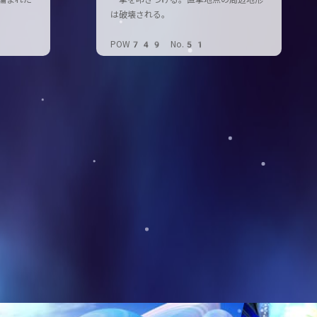
編まれた
一撃を叩きつける。直撃地点の周辺地形
は破壊される。
POW749 No.51