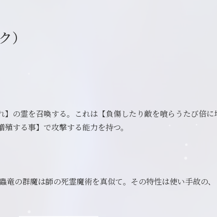
ク）
れ】の霊を召喚する。これは【負傷したり敵を喰らうたび倍に
増殖する事】で攻撃する能力を持つ。
竜の群魔は師の死霊魔術を真似て。その特性は使い手故の、