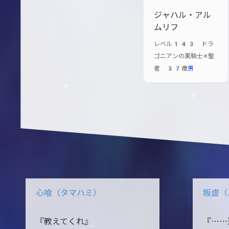
ジャハル・アル
ムリフ
レベル143 ドラ
ゴニアンの黒騎士✕聖
者 37歳
男
心喰（タマハミ）
叛虐（
『教えてくれ』
『……