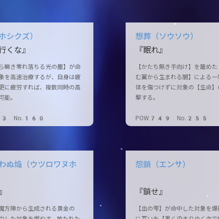
ホシクズ）
想葬（ソウソウ）
行くな』
『眠れ』
ら瞬き零れ落ちる光の塵】が命
【かたち無き手向け】を籠めた
象を高速治療するが、自身は疲
む翼から生まれる闇】による一
更に疲労すれば、複数同時の高
体を傷つけずに対象の【生命】
可能。
撃する。
53 No.160
POW749 No.255
わぬ焔（ウツロワヌホ
怨鎖（エンサ）
』
『鎖せ』
魔方陣から生成される黄金の
【血の雫】が命中した対象を爆