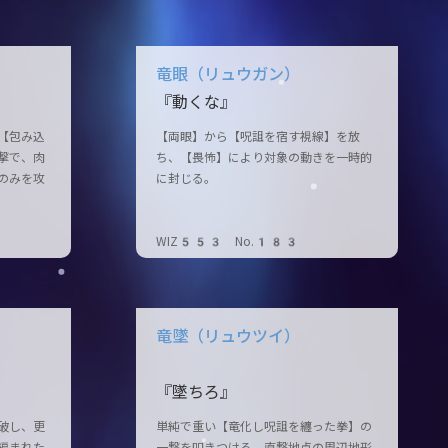
竜眼（リュウガン）
『動くな』
【包み込
【両眼】から【呪詛を宿す視線】を放
撃で、肉
ち、【畏怖】により対象の動きを一時的
のみを攻
に封じる。
WIZ553 No.183
竜墜（リュウツイ）
『墜ちろ』
破し、更
単純で重い【竜化し呪詛を纏った拳】の