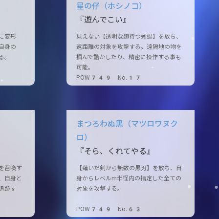
星の仔（ホシノコ）
『遊んでこい』
に変形
見えない【透明な翅持つ蜥蜴】を放ち、
自身の
遠距離の対象を攻撃する。遠隔地の物を
る。
掴んで動かしたり、精密に操作する事も
可能。
POW749 No.17
まつろわぬ黒（マツロワヌク
ロ）
『そら、くれてやる』
を召喚す
【薙いだ剣から無数の黒刃】を放ち、自
、自身と
身からレベルm半径内の指定した全ての
追跡す
対象を攻撃する。
POW749 No.63