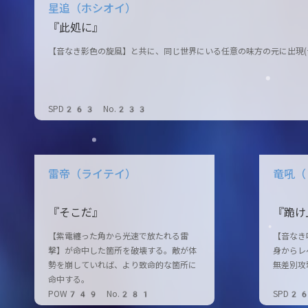
星追（ホシオイ）
『此処に』
【音なき影色の旋風】と共に、同じ世界にいる任意の味方の元に出現(
SPD263 No.233
雷帝（ライテイ）
竜吼（
『そこだ』
『跪け
【紫電纏った角から光速で放たれる雷
【音なき
撃】が命中した箇所を破壊する。敵が体
身からレ
勢を崩していれば、より致命的な箇所に
無差別攻
命中する。
POW749 No.281
SPD2