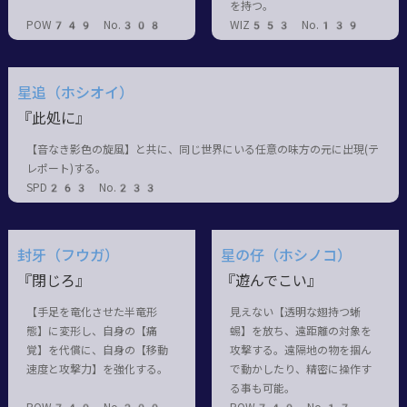
を持つ。
POW749 No.308
WIZ553 No.139
星追（ホシオイ）
『此処に』
【音なき影色の旋風】と共に、同じ世界にいる任意の味方の元に出現(テ
レポート)する。
SPD263 No.233
封牙（フウガ）
星の仔（ホシノコ）
『閉じろ』
『遊んでこい』
【手足を竜化させた半竜形
見えない【透明な翅持つ蜥
態】に変形し、自身の【痛
蜴】を放ち、遠距離の対象を
覚】を代償に、自身の【移動
攻撃する。遠隔地の物を掴ん
速度と攻撃力】を強化する。
で動かしたり、精密に操作す
る事も可能。