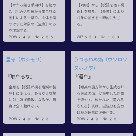
【かたち無き手向け】を籠め
【両眼】から【呪詛を宿す視
た【包み込む翼から生まれる
線】を放ち、【畏怖】により
闇】による一撃で、肉体を傷
対象の動きを一時的に封じ
つけずに対象の【生命】のみ
る。
を攻撃する。
POW749 No.255
WIZ553 No.183
星守（ホシモリ）
うつろわぬ焔（ウツロワ
ヌホノヲ）
『触れるな』
『還れ』
全身を【呪詛が模る竜鱗の装
【喉奥の魔方陣から生成され
甲】に変える。あらゆる攻撃
る黄金の焔】が命中した対象
に対しほぼ無敵になるが、自
を燃やす。放たれた【竜の息
身は全く動けない。
吹たる】炎は、延焼分も含め
自身が任意に消去可能。
POW749 No.23
POW749 No.25