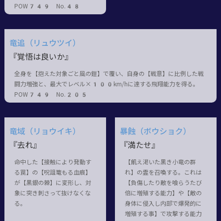
POW749 No.48
竜追（リュウツイ）
『覚悟は良いか』
全身を【抱えた対象ごと風の鎧】で覆い、自身の【戦意】に比例した戦
闘力増強と、最大でレベル×100km/hに達する飛翔能力を得る。
POW749 No.205
竜域（リョウイキ）
暴蝕（ボウショク）
『去れ』
『満たせ』
命中した【接触により発動す
【飢え渇いた黒き小竜の群
る罠】の【呪詛篭もる血痕】
れ】の霊を召喚する。これは
が【黒銀の棘】に変形し、対
【負傷したり敵を喰らうたび
象に突き刺さって抜けなくな
倍に増殖する能力】や【敵の
る。
身体に侵入し内部で爆発的に
増殖する事】で攻撃する能力