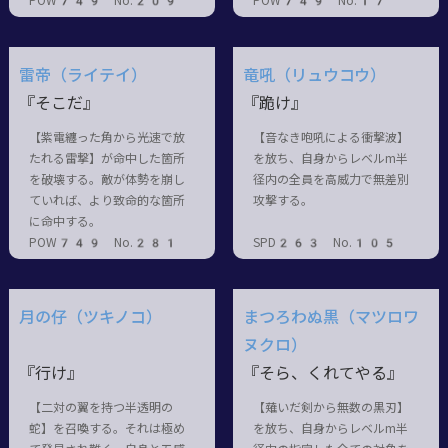
POW749 No.209
POW749 No.17
雷帝（ライテイ）
竜吼（リュウコウ）
『そこだ』
『跪け』
【紫電纏った角から光速で放
【音なき咆吼による衝撃波】
たれる雷撃】が命中した箇所
を放ち、自身からレベルm半
を破壊する。敵が体勢を崩し
径内の全員を高威力で無差別
ていれば、より致命的な箇所
攻撃する。
に命中する。
POW749 No.281
SPD263 No.105
月の仔（ツキノコ）
まつろわぬ黒（マツロワ
ヌクロ）
『行け』
『そら、くれてやる』
【二対の翼を持つ半透明の
【薙いだ剣から無数の黒刃】
蛇】を召喚する。それは極め
を放ち、自身からレベルm半