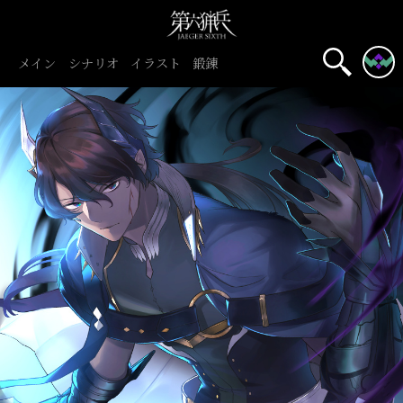
メイン
シナリオ
イラスト
鍛錬