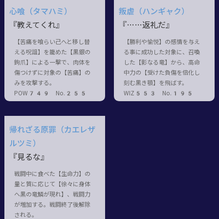
心喰（タマハミ）
叛虐（ハンギャク）
『教えてくれ』
『……返礼だ』
【苦痛を喰らい己へと移し替
【勝利や愉悦】の感情を与え
える呪詛】を籠めた【黒銀の
る事に成功した対象に、召喚
鉤爪】による一撃で、肉体を
した【影なる竜】から、高命
傷つけずに対象の【苦痛】の
中力の【受けた負傷を倍化し
みを攻撃する。
刻む黒き顎】を飛ばす。
POW749 No.255
WIZ553 No.195
帰れざる原罪（カエレザ
ルツミ）
『見るな』
戦闘中に食べた【生命力】の
量と質に応じて【徐々に身体
へ黒の竜鱗が現れ】、戦闘力
が増加する。戦闘終了後解除
される。