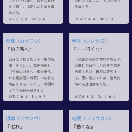
て発見され難く、自身と五感
径内の指定した全ての対象を
を共有し、指定した対象を追
攻撃する。
跡する。
WIZ553 No.86
POW749 No.63
影楼（カゲロウ）
星屑（ホシクズ）
『灼き斬れ』
『……行くな』
自身に【揺らめく不可視の呪
【竜翼から瞬き零れ落ちる光
詛】をまとい、高速移動と
の塵】が命中した対象を高速
【任意の対象へ、傷を炭化さ
治療するが、自身は疲労す
せる超高温の斬撃】の放射を
る。更に疲労すれば、複数同
可能とする。ただし、戦闘終
時の高速治療も可能。
了まで毎秒寿命を削る。
SPD263 No.97
WIZ553 No.160
想葬（ソウソウ）
竜眼（リュウガン）
『眠れ』
『動くな』