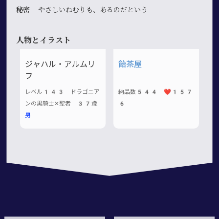
秘密
やさしいねむりも、あるのだという
人物とイラスト
ジャハル・アルムリ
飴茶屋
フ
レベル143 ドラゴニア
納品数544 ❤️157
ンの黒騎士✕聖者 37歳
6
男