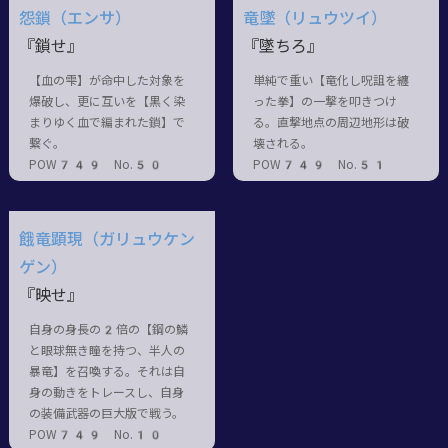
怨鎖（エンサ）
竜墜（リュウツイ）
『鎖せ』
『墜ちろ』
【血の雫】が命中した対象を
単純で重い【竜化し呪詛を纏
爆破し、更に互いを【黒く染
った拳】の一撃を叩きつけ
まりゆく血で編まれた鎖】で
る。直撃地点の周辺地形は破
繋ぐ。
壊される。
POW749 No.50
POW749 No.51
餓竜顕現（ガリュウケン
ゲン）
『映せ』
自身の身長の2倍の【鋼の鱗
と眼球無き瞳を持つ、半人の
暴竜】を召喚する。それは自
身の動きをトレースし、自身
の装備武器の巨大版で戦う。
POW749 No.10