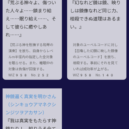
『荒ぶる神々よ、傷つい
『幻なれど鏡は鏡、映り
た人々よ……鎮まり給
しは鏡像なれど同じ力、
え……眠り給え……、そ
相殺できぬ道理はあるま
して彼らに癒やしあ
い。』
れ……』
【荒ぶる神を慰撫する和琴の
対象のユーベルコードに対し
演奏】を放ち、自身からレベ
【召喚した幻鏡に映した鏡像
ルm半径内の指定した全対象
のユーベルコード】を放ち、
を眠らせる。また、睡眠中の
相殺する。事前にそれを見て
対象は負傷が回復する。
いれば成功率が上がる。
WIZ958 No.252
WIZ958 No.140
神鏡遍く真実を明かさん
（シンキョウアマネクシ
ンジツヲアカサン）
『我は真実をもたらす神
鏡なり！ 知りうる全て