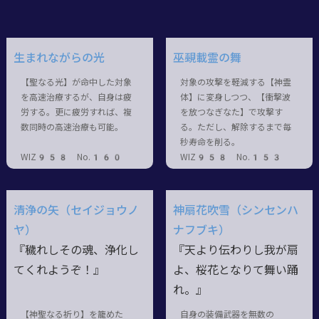
生まれながらの光
巫覡載霊の舞
【聖なる光】が命中した対象
対象の攻撃を軽減する【神霊
を高速治療するが、自身は疲
体】に変身しつつ、【衝撃波
労する。更に疲労すれば、複
を放つなぎなた】で攻撃す
数同時の高速治療も可能。
る。ただし、解除するまで毎
秒寿命を削る。
WIZ958 No.160
WIZ958 No.153
清浄の矢（セイジョウノ
神扇花吹雪（シンセンハ
ヤ）
ナフブキ）
『穢れしその魂、浄化し
『天より伝わりし我が扇
てくれようぞ！』
よ、桜花となりて舞い踊
れ。』
【神聖なる祈り】を籠めた
自身の装備武器を無数の