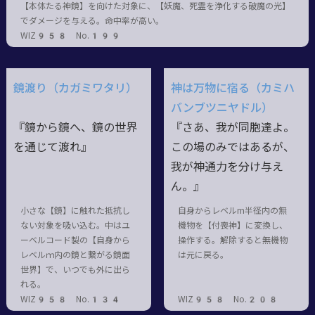
【本体たる神鏡】を向けた対象に、【妖魔、死霊を浄化する破魔の光】
でダメージを与える。命中率が高い。
WIZ958 No.199
鏡渡り（カガミワタリ）
神は万物に宿る（カミハ
バンブツニヤドル）
『鏡から鏡へ、鏡の世界
『さあ、我が同胞達よ。
を通じて渡れ』
この場のみではあるが、
我が神通力を分け与え
ん。』
小さな【鏡】に触れた抵抗し
自身からレベルm半径内の無
ない対象を吸い込む。中はユ
機物を【付喪神】に変換し、
ーベルコード製の【自身から
操作する。解除すると無機物
レベルｍ内の鏡と繋がる鏡面
は元に戻る。
世界】で、いつでも外に出ら
れる。
WIZ958 No.134
WIZ958 No.208