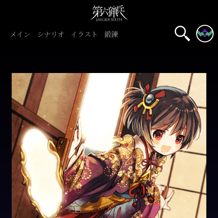
メイン
シナリオ
イラスト
鍛錬