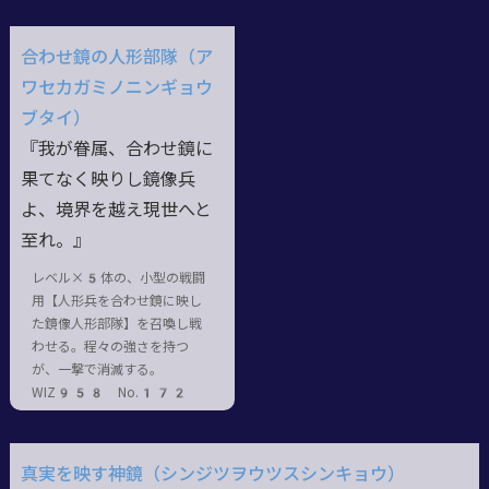
合わせ鏡の人形部隊（ア
ワセカガミノニンギョウ
ブタイ）
『我が眷属、合わせ鏡に
果てなく映りし鏡像兵
よ、境界を越え現世へと
至れ。』
レベル×5体の、小型の戦闘
用【人形兵を合わせ鏡に映し
た鏡像人形部隊】を召喚し戦
わせる。程々の強さを持つ
が、一撃で消滅する。
WIZ958 No.172
真実を映す神鏡（シンジツヲウツスシンキョウ）