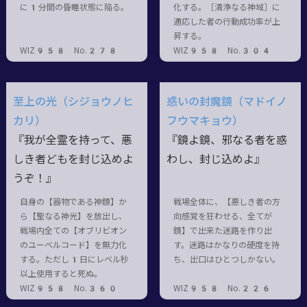
に1分間の昏睡状態に陥る。
化する。［清浄なる神域］に
適応した者の行動成功率が上
昇する。
WIZ958 No.278
WIZ958 No.304
至上の光（シジョウノヒ
惑いの封魔鏡（マドイノ
カリ）
フウマキョウ）
『我が全霊を持って、悪
『鏡よ鏡、邪なる者を惑
しき者どもを封じ込めよ
わし、封じ込めよ』
うぞ！』
自身の【器物である神鏡】か
戦場全体に、【悪しき者の方
ら【聖なる神光】を放出し、
向感覚を狂わせる、全てが
戦場内全ての【オブリビオン
鏡】で出来た迷路を作り出
のユーベルコード】を無力化
す。迷路はかなりの硬度を持
する。ただし1日にレベル秒
ち、出口はひとつしかない。
以上使用すると死ぬ。
WIZ958 No.360
WIZ958 No.226