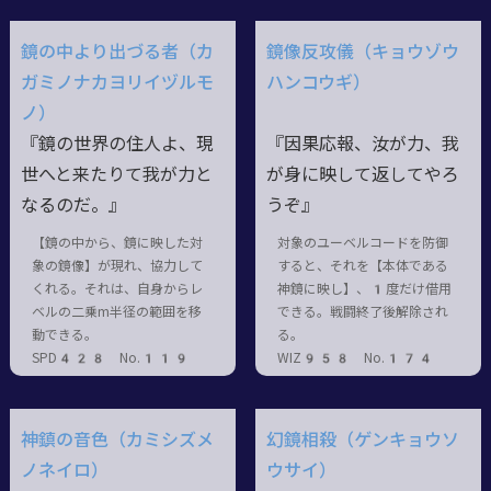
鏡の中より出づる者（カ
鏡像反攻儀（キョウゾウ
ガミノナカヨリイヅルモ
ハンコウギ）
ノ）
『鏡の世界の住人よ、現
『因果応報、汝が力、我
世へと来たりて我が力と
が身に映して返してやろ
なるのだ。』
うぞ』
【鏡の中から、鏡に映した対
対象のユーベルコードを防御
象の鏡像】が現れ、協力して
すると、それを【本体である
くれる。それは、自身からレ
神鏡に映し】、1度だけ借用
ベルの二乗m半径の範囲を移
できる。戦闘終了後解除され
動できる。
る。
SPD428 No.119
WIZ958 No.174
神鎮の音色（カミシズメ
幻鏡相殺（ゲンキョウソ
ノネイロ）
ウサイ）