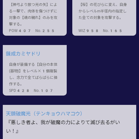
【神弓より放つ光の矢】によ
【桜】の花びらに変え、自身
る一撃で、肉体を傷つけずに
からレベルm半径内の指定し
対象の【魂の穢れ】のみを攻
た全ての対象を攻撃する。
撃する。
POW407 No.255
WIZ958 No.165
錬成カミヤドリ
自身が装備する【自分の本体
(器物)】をレベル×1個複製
し、念力で全てばらばらに操
作する。
SPD428 No.107
天鏡破魔光（テンキョウハマコウ）
『悪しき者よ、我が破魔の力によりて滅び去るがい
い！』