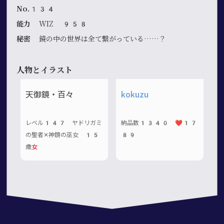
No.134
能力
WIZ 958
秘密
鏡の中の世界は全て繋がっている……？
人物とイラスト
天御鏡・百々
kokuzu
レベル147 ヤドリガミ
納品数1340 ❤️17
の聖者✕神鏡の巫女 15
89
歳
女