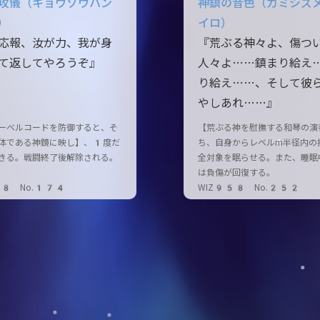
攻儀（キョウゾウハン
神鎮の音色（カミシズ
）
イロ）
応報、汝が力、我が身
『荒ぶる神々よ、傷つ
て返してやろうぞ』
人々よ……鎮まり給え
り給え……、そして彼
やしあれ……』
ーベルコードを防御すると、そ
【荒ぶる神を慰撫する和琴の演
体である神鏡に映し】、1度だ
ち、自身からレベルm半径内の
きる。戦闘終了後解除される。
全対象を眠らせる。また、睡眠
は負傷が回復する。
58 No.174
WIZ958 No.252