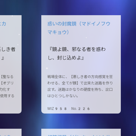
ヒカ
惑いの封魔鏡（マドイノフウ
マキョウ）
悪しき者
『鏡よ鏡、邪なる者を惑わ
！』
し、封じ込めよ』
【聖なる
戦場全体に、【悪しき者の方向感覚を狂
【オブリ
わせる、全てが鏡】で出来た迷路を作り
力化す
出す。迷路はかなりの硬度を持ち、出口
使用する
はひとつしかない。
WIZ958 No.226