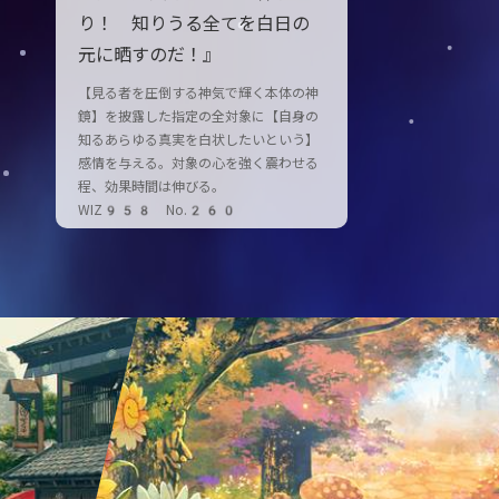
り！ 知りうる全てを白日の
元に晒すのだ！』
【見る者を圧倒する神気で輝く本体の神
鏡】を披露した指定の全対象に【自身の
知るあらゆる真実を白状したいという】
感情を与える。対象の心を強く震わせる
程、効果時間は伸びる。
WIZ958 No.260