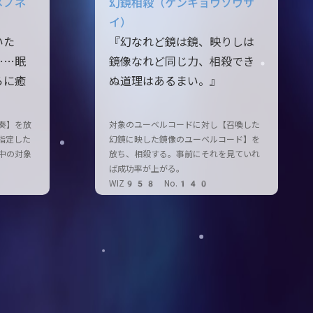
メノネ
幻鏡相殺（ゲンキョウソウサ
イ）
いた
『幻なれど鏡は鏡、映りしは
……眠
鏡像なれど同じ力、相殺でき
らに癒
ぬ道理はあるまい。』
奏】を放
対象のユーベルコードに対し【召喚した
指定した
幻鏡に映した鏡像のユーベルコード】を
中の対象
放ち、相殺する。事前にそれを見ていれ
ば成功率が上がる。
WIZ958 No.140