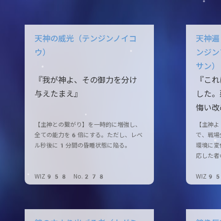
天神の威光（テンジンノイコ
天神遍
ウ）
ンジン
サン）
『我が神よ、その御力を分け
『これ
与えたまえ』
した。
悔い改
【主神との繋がり】を一時的に増強し、
【主神よ
全ての能力を6倍にする。ただし、レベ
で、戦場
ル秒後に1分間の昏睡状態に陥る。
環境に変
応した者
WIZ958 No.278
WIZ9