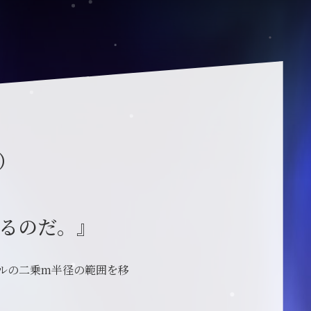
）
るのだ。』
ルの二乗m半径の範囲を移