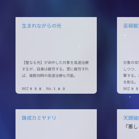
生まれながらの光
巫覡載
【聖なる光】が命中した対象を高速治療
対象の攻
するが、自身は疲労する。更に疲労すれ
しつつ、
ば、複数同時の高速治療も可能。
撃する。
を削る。
WIZ958 No.160
WIZ9
錬成カミヤドリ
天鏡破
『悪し