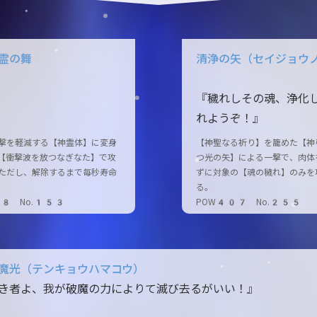
霊の舞
清浄の矢（セイジョウ
『穢れしその魂、浄化
れようぞ！』
撃を軽減する【神霊体】に変身
【神聖なる祈り】を籠めた【神
【衝撃波を放つなぎなた】で攻
つ光の矢】による一撃で、肉体
ただし、解除するまで毎秒寿命
ずに対象の【魂の穢れ】のみを
る。
58 No.153
POW407 No.255
魔光（テンキョウハマコウ）
き者よ、我が破魔の力によりて滅び去るがいい！』