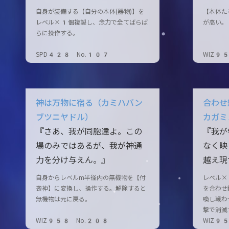
自身が装備する【自分の本体(器物)】を
【本体た
レベル×1個複製し、念力で全てばらば
が高い。
らに操作する。
SPD428 No.107
WIZ9
神は万物に宿る（カミハバン
合わせ
ブツニヤドル）
カガミ
『さあ、我が同胞達よ。この
『我が
場のみではあるが、我が神通
なく映
力を分け与えん。』
越え現
自身からレベルm半径内の無機物を【付
レベル×
喪神】に変換し、操作する。解除すると
を合わせ
無機物は元に戻る。
喚し戦わ
撃で消滅
WIZ958 No.208
WIZ9