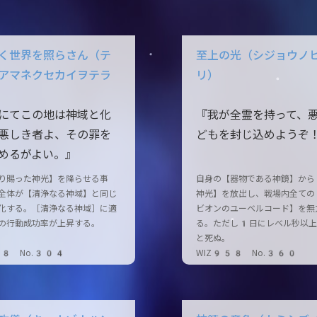
く世界を照らさん（テ
至上の光（シジョウノ
アマネクセカイヲテラ
リ）
にてこの地は神域と化
『我が全霊を持って、
悪しき者よ、その罪を
どもを封じ込めようぞ
めるがよい。』
り賜った神光】を降らせる事
自身の【器物である神鏡】から
全体が【清浄なる神域】と同じ
神光】を放出し、戦場内全ての
化する。［清浄なる神域］に適
ビオンのユーベルコード】を無
の行動成功率が上昇する。
る。ただし1日にレベル秒以上
と死ぬ。
58 No.304
WIZ958 No.360