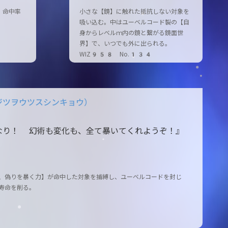
。命中率
小さな【鏡】に触れた抵抗しない対象を
吸い込む。中はユーベルコード製の【自
身からレベルｍ内の鏡と繋がる鏡面世
界】で、いつでも外に出られる。
WIZ958 No.134
ジツヲウツスシンキョウ）
なり！ 幻術も変化も、全て暴いてくれようぞ！』
、偽りを暴く力】が命中した対象を捕縛し、ユーベルコードを封じ
寿命を削る。