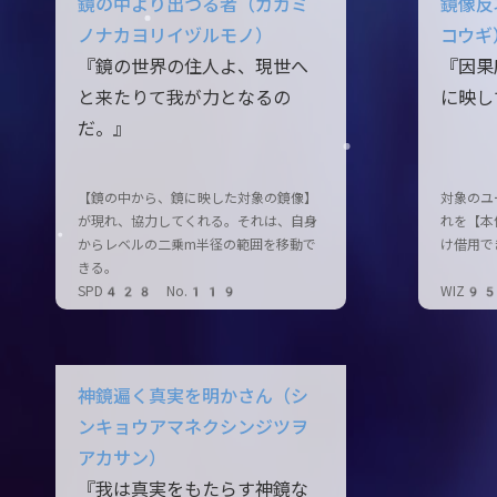
鏡の中より出づる者（カガミ
鏡像反
ノナカヨリイヅルモノ）
コウギ
『鏡の世界の住人よ、現世へ
『因果
と来たりて我が力となるの
に映し
だ。』
【鏡の中から、鏡に映した対象の鏡像】
対象のユ
が現れ、協力してくれる。それは、自身
れを【本
からレベルの二乗m半径の範囲を移動で
け借用で
きる。
SPD428 No.119
WIZ9
神鏡遍く真実を明かさん（シ
ンキョウアマネクシンジツヲ
アカサン）
『我は真実をもたらす神鏡な