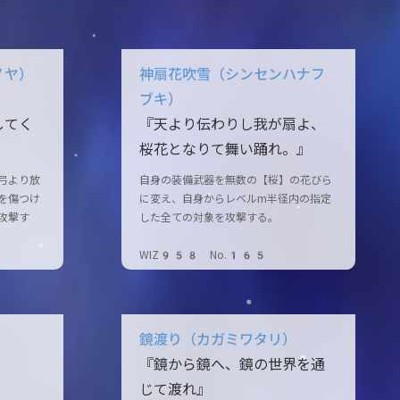
ノヤ）
神扇花吹雪（シンセンハナフ
ブキ）
してく
『天より伝わりし我が扇よ、
桜花となりて舞い踊れ。』
弓より放
自身の装備武器を無数の【桜】の花びら
を傷つけ
に変え、自身からレベルm半径内の指定
攻撃す
した全ての対象を攻撃する。
WIZ958 No.165
鏡渡り（カガミワタリ）
『鏡から鏡へ、鏡の世界を通
じて渡れ』