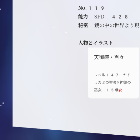
No.119
能力
SPD 428
秘密
鏡の中の世界より現
人物とイラスト
天御鏡・百々
レベル147 ヤド
リガミの聖者✕神鏡の
巫女 15歳
女