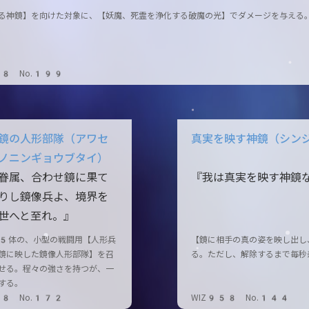
る神鏡】を向けた対象に、【妖魔、死霊を浄化する破魔の光】でダメージを与える
58 No.199
鏡の人形部隊（アワセ
真実を映す神鏡（シン
ノニンギョウブタイ）
眷属、合わせ鏡に果て
『我は真実を映す神鏡
りし鏡像兵よ、境界を
世へと至れ。』
5体の、小型の戦闘用【人形兵
【鏡に相手の真の姿を映し出し
鏡に映した鏡像人形部隊】を召
る。ただし、解除するまで毎秒
せる。程々の強さを持つが、一
する。
58 No.172
WIZ958 No.144