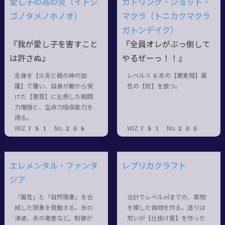
愛し子の為の炎（イトシ
ガトリング・ショット・
ゴノタメノホノオ）
マクラ（トニカクマクラ
ガトンデイク）
『我が愛し子を害すこと
『全員オレがぶっ倒して
は許さぬ』
やるぜーっ！！』
全身を【火炎と戦の神の加
レベル×5本の【蕎麦殻】属
護】で覆い、自身が敵から受
性の【枕】を放つ。
けた【害意】に比例した戦闘
力増強と、生命力吸収能力を
得る。
WIZ751 No.206
WIZ751 No.200
エレメンタル・ファンタ
レプリカクラフト
ジア
「属性」と「自然現象」を合
合計でレベル㎥までの、実物
成した現象を発動する。氷の
を模した偽物を作る。造りは
津波、炎の竜巻など。制御が
荒いが【仕掛け罠】を作った