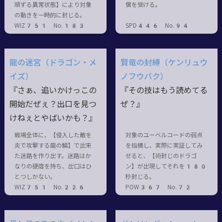
順ずる異常状態】により対象
償を受ける。
の動きを一時的に封じる。
WIZ751 No.183
SPD446 No.94
龍の迷宮（ドラゴン・メ
賢竜の封縛（ケンリュウ
イズ）
ノフウバク）
『さぁ、追いかけっこの
『その技はもう読めてる
開始だぜぇ？出口を見つ
ぜ？』
けねぇとやばいかも？』
戦場全体に、【侵入した敵を
対象のユーベルコードの弱点
炎で攻撃する龍の鱗】で出来
を指摘し、実際に実証してみ
た迷路を作り出す。迷路はか
せると、【術封じのドラゴ
なりの硬度を持ち、出口はひ
ン】が出現してそれを180
とつしかない。
秒封じる。
WIZ751 No.226
POW367 No.72