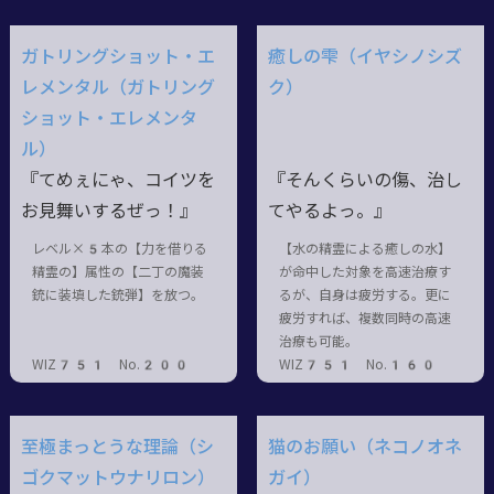
ガトリングショット・エ
癒しの雫（イヤシノシズ
レメンタル（ガトリング
ク）
ショット・エレメンタ
ル）
『てめぇにゃ、コイツを
『そんくらいの傷、治し
お見舞いするぜっ！』
てやるよっ。』
レベル×5本の【力を借りる
【水の精霊による癒しの水】
精霊の】属性の【二丁の魔装
が命中した対象を高速治療す
銃に装填した銃弾】を放つ。
るが、自身は疲労する。更に
疲労すれば、複数同時の高速
治療も可能。
WIZ751 No.200
WIZ751 No.160
至極まっとうな理論（シ
猫のお願い（ネコノオネ
ゴクマットウナリロン）
ガイ）