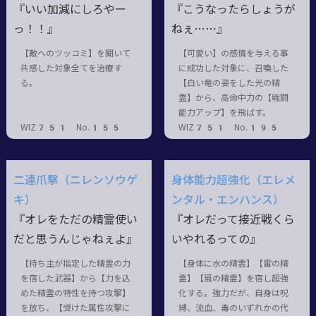
『いい加減にしろやー
『こうなったらしょうが
っ！！』
ねぇ……』
【敵へのツッコミ】を聞いて
【可愛い】の感情を与える事
共感した対象全てを治療す
に成功した対象に、召喚した
る。
【白い竜の姿をした光の精
霊】から、高命中力の【戦闘
能力アップ】を飛ばす。
WIZ751 No.155
WIZ751 No.195
二連爪撃（ニレンソウゲ
身体能力超強化（エレメ
キ）
ンタル・エンハンス）
『オレをただの精霊使い
『オレだって接近戦くら
だと思うんじゃねぇよ』
いやれるっての』
【持ち主が指定した精霊の力
【身体に水の精霊】【雷の精
を宿した武器】から【力を込
霊】【風の精霊】を宿し超強
めた精霊の特性を持つ攻撃】
化する。強力だが、自身は呪
を放ち、【受けた属性攻撃に
縛、流血、毒のいずれかの代