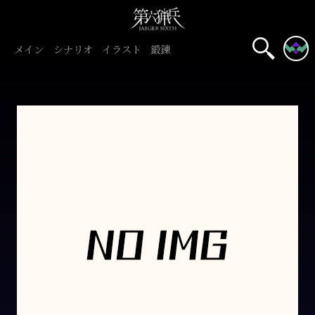
メイン
シナリオ
イラスト
鍛錬