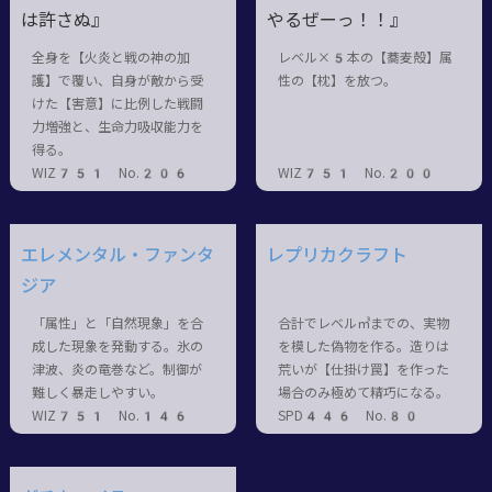
は許さぬ』
やるぜーっ！！』
全身を【火炎と戦の神の加
レベル×5本の【蕎麦殻】属
護】で覆い、自身が敵から受
性の【枕】を放つ。
けた【害意】に比例した戦闘
力増強と、生命力吸収能力を
得る。
WIZ751 No.206
WIZ751 No.200
エレメンタル・ファンタ
レプリカクラフト
ジア
「属性」と「自然現象」を合
合計でレベル㎥までの、実物
成した現象を発動する。氷の
を模した偽物を作る。造りは
津波、炎の竜巻など。制御が
荒いが【仕掛け罠】を作った
難しく暴走しやすい。
場合のみ極めて精巧になる。
WIZ751 No.146
SPD446 No.80