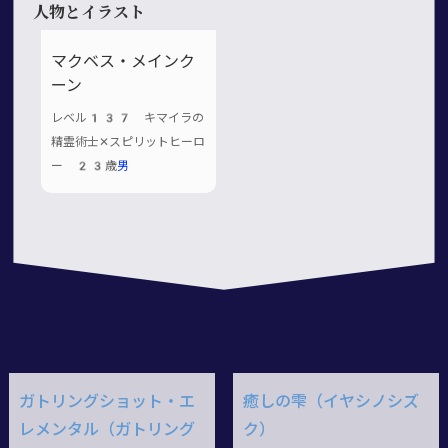
人物とイラスト
マクベス・メインク
ーン
レベル137 キマイラの
精霊術士✕スピリットヒーロ
ー 23歳
男
ガトリングショット・エ
癒しの雫（イヤシノシズ
レメンタル（ガトリング
ク）