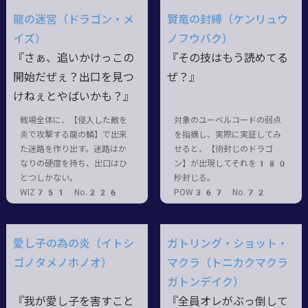
龍の迷宮（ドラゴン・メ
賢竜の封縛（ケンリュウ
イズ）
ノフウバク）
『さぁ、追いかけっこの
『その技はもう読めてる
開始だぜぇ？出口を見つ
ぜ？』
けねぇとやばいかも？』
戦場全体に、【侵入した敵を
対象のユーベルコードの弱点
炎で攻撃する龍の鱗】で出来
を指摘し、実際に実証してみ
た迷路を作り出す。迷路はか
せると、【術封じのドラゴ
なりの硬度を持ち、出口はひ
ン】が出現してそれを180
とつしかない。
秒封じる。
WIZ751 No.226
POW367 No.72
愛し子の為の炎（イトシ
ガトリング・ショット・
ゴノタメノホノオ）
マクラ（トニカクマクラ
ガトンデイク）
『我が愛し子を害すこと
『全員オレがぶっ倒して