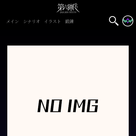
メイン
シナリオ
イラスト
鍛錬