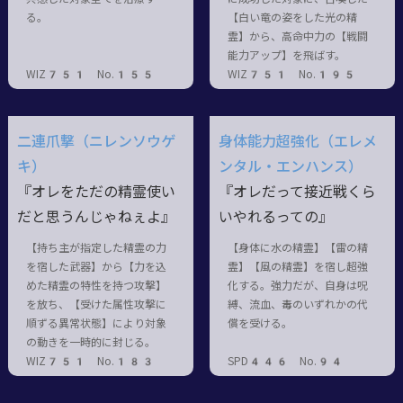
る。
【白い竜の姿をした光の精
霊】から、高命中力の【戦闘
能力アップ】を飛ばす。
WIZ751 No.155
WIZ751 No.195
二連爪撃（ニレンソウゲ
身体能力超強化（エレメ
キ）
ンタル・エンハンス）
『オレをただの精霊使い
『オレだって接近戦くら
だと思うんじゃねぇよ』
いやれるっての』
【持ち主が指定した精霊の力
【身体に水の精霊】【雷の精
を宿した武器】から【力を込
霊】【風の精霊】を宿し超強
めた精霊の特性を持つ攻撃】
化する。強力だが、自身は呪
を放ち、【受けた属性攻撃に
縛、流血、毒のいずれかの代
順ずる異常状態】により対象
償を受ける。
の動きを一時的に封じる。
WIZ751 No.183
SPD446 No.94