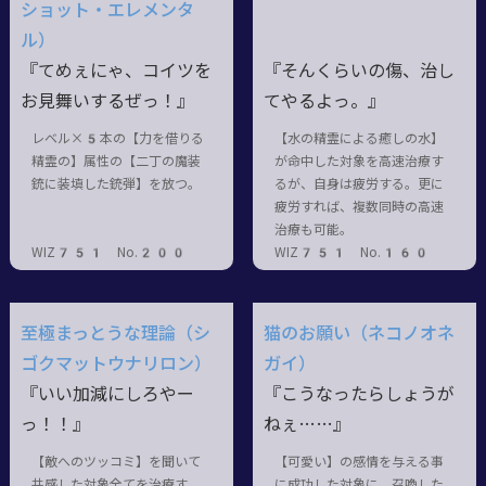
ショット・エレメンタ
ル）
『てめぇにゃ、コイツを
『そんくらいの傷、治し
お見舞いするぜっ！』
てやるよっ。』
レベル×5本の【力を借りる
【水の精霊による癒しの水】
精霊の】属性の【二丁の魔装
が命中した対象を高速治療す
銃に装填した銃弾】を放つ。
るが、自身は疲労する。更に
疲労すれば、複数同時の高速
治療も可能。
WIZ751 No.200
WIZ751 No.160
至極まっとうな理論（シ
猫のお願い（ネコノオネ
ゴクマットウナリロン）
ガイ）
『いい加減にしろやー
『こうなったらしょうが
っ！！』
ねぇ……』
【敵へのツッコミ】を聞いて
【可愛い】の感情を与える事
共感した対象全てを治療す
に成功した対象に、召喚した