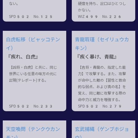
ない。
硬度を持ち、出口はひとつし
かない。
SPD502 No.125
WIZ499 No.226
白虎転移（ビャッコテン
青龍瑕瑾（セイリュウカ
イ）
キン）
『疾れ、白虎』
『疾く暴け、青龍』
【凶将・白虎】と共に、同じ
【吉将・青龍の、指定した能
世界にいる任意の味方の元に
力】で攻撃する。また、攻撃
出現(テレポート)する。
が命中した敵の【習性と致命
的な弱点、および真の名】を
覚え、同じ敵に攻撃する際の
命中力と威力を増強する。
SPD502 No.233
SPD502 No.279
天空喚問（テンクウカン
玄武捕縄（ゲンブホジョ
モン）
ウ）