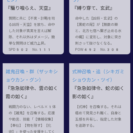
『騙り喰らえ、天空』
『縛り穿て、玄武』
質問と共に【不実・計略を司
命中した【凶将・玄武】の
る凶将・天空】を放ち、命中
【黒蛇の尾】が【無数の棘
した対象が真実を言えば解
と、北方七宿へ繋ぎ止める水
除、それ以外はダメージ。簡
の縄】に変形し、対象に突き
単な質問ほど威力上昇。
刺さって抜けなくなる。
SPD502 No.111
POW492 No.308
雑鬼召喚・群（ザッキシ
式神召喚・追（シキガミ
ョウカン・グン）
ショウカン・ツイ）
『急急如律令、雲の如く
『急急如律令、蛇の如く
霞の如く』
影の如く』
戦闘力のない、レベル×1体
【式神】を召喚する。それは
の【雑鬼】を召喚する。応援
極めて発見され難く、自身と
や助言、技能「【情報収集】
五感を共有し、指定した対象
【奉仕】【物を隠す】【化
を追跡する。
術】」を使った支援をしてく