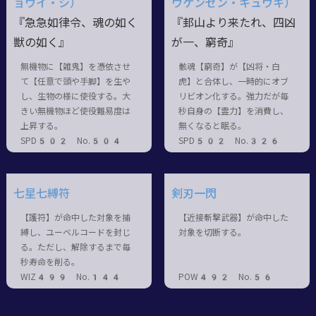
ョウイ・シ）
ウゲンゼン・キュウキ）
『急急如律令、魂の如く
『邽山より来たれ、四凶
獣の如く』
が一、窮奇』
無機物に【雑鬼】を憑依させ
骸魂【窮奇】が【凶将・白
て【任意で頭や手脚】を生や
虎】と合体し、一時的にオブ
し、生物の様に使役する。大
リビオン化する。強力だが毎
きい無機物ほど使役難易度は
秒自身の【霊力】を消費し、
上昇する。
無くなると眠る。
SPD502 No.504
SPD502 No.326
七星七縛符
剣刃一閃
【護符】が命中した対象を捕
【近接斬撃武器】が命中した
縛し、ユーベルコードを封じ
対象を切断する。
る。ただし、解除するまで毎
秒寿命を削る。
WIZ499 No.144
POW492 No.56