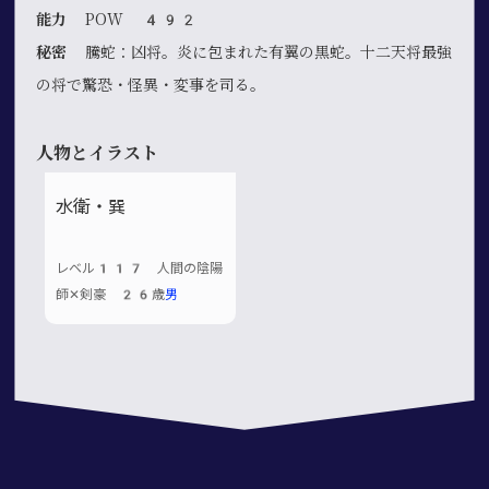
能力
POW 492
秘密
騰蛇：凶将。炎に包まれた有翼の黒蛇。十二天将最強
の将で驚恐・怪異・変事を司る。
人物とイラスト
水衛・巽
レベル117 人間の陰陽
師✕剣豪 26歳
男