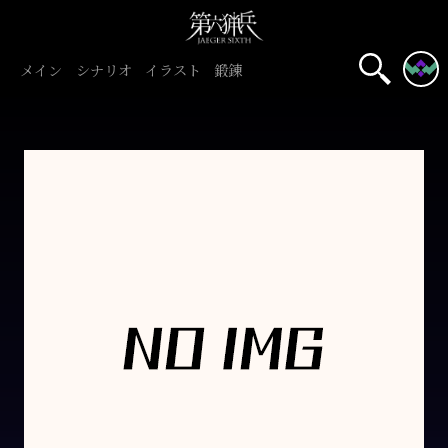
メイン
シナリオ
イラスト
鍛錬