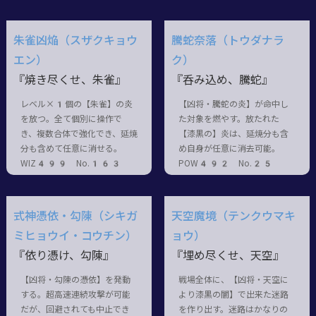
朱雀凶焔（スザクキョウ
騰蛇奈落（トウダナラ
エン）
ク）
『焼き尽くせ、朱雀』
『呑み込め、騰蛇』
レベル×1個の【朱雀】の炎
【凶将・騰蛇の炎】が命中し
を放つ。全て個別に操作で
た対象を燃やす。放たれた
き、複数合体で強化でき、延焼
【漆黒の】炎は、延焼分も含
分も含めて任意に消せる。
め自身が任意に消去可能。
WIZ499 No.163
POW492 No.25
式神憑依・勾陳（シキガ
天空魔境（テンクウマキ
ミヒョウイ・コウチン）
ョウ）
『依り憑け、勾陳』
『埋め尽くせ、天空』
【凶将・勾陳の憑依】を発動
戦場全体に、【凶将・天空に
する。超高速連続攻撃が可能
より漆黒の闇】で出来た迷路
だが、回避されても中止でき
を作り出す。迷路はかなりの