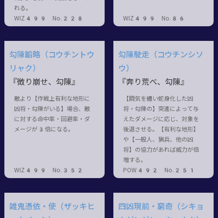
れる。
WIZ499 No.228
WIZ499 No.86
勾陳韜略（コウチントウ
勾陳駛走（コウチンシソ
リャク）
ウ）
『徴り崩せ、勾陳』
『奔り荒べ、勾陳』
敵より【作戦上有利な地形に
【闘気を纏い蛇身化した凶
凶将・勾陳がいる】場合、敵
将・勾陳の】突進によって与
に対する命中率・回避率・ダ
えたダメージに応じ、対象を
メージが3倍になる。
後退させる。【有利な地形】
や【一般人、猟兵、他の凶
将】の協力があれば威力が倍
増する。
WIZ499 No.352
POW492 No.251
雑鬼憑依・使（ザッキヒ
四凶現前・窮奇（シキョ