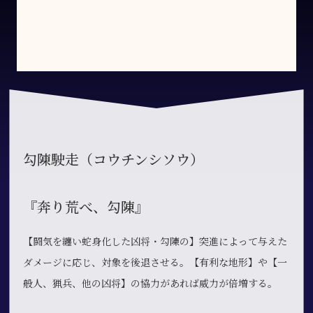
勾陳駛走（コウチンシソウ）
『奔り荒べ、勾陳』
【闘気を纏い蛇身化した凶将・勾陳の】突進によって与えた
ダメージに応じ、対象を後退させる。【有利な地形】や【一
般人、猟兵、他の凶将】の協力があれば威力が倍増する。