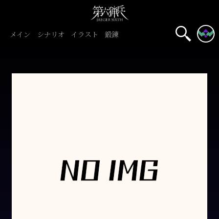
メイン
シナリオ
イラスト
鍛錬