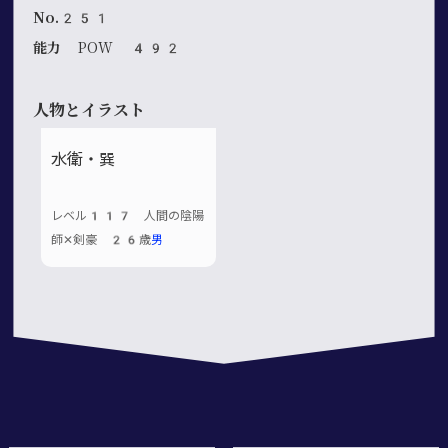
No.251
能力
POW 492
人物とイラスト
水衛・巽
レベル117 人間の陰陽
師✕剣豪 26歳
男