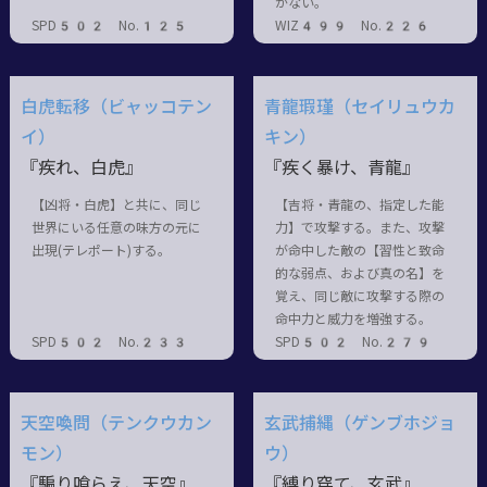
かない。
SPD502 No.125
WIZ499 No.226
白虎転移（ビャッコテン
青龍瑕瑾（セイリュウカ
イ）
キン）
『疾れ、白虎』
『疾く暴け、青龍』
【凶将・白虎】と共に、同じ
【吉将・青龍の、指定した能
世界にいる任意の味方の元に
力】で攻撃する。また、攻撃
出現(テレポート)する。
が命中した敵の【習性と致命
的な弱点、および真の名】を
覚え、同じ敵に攻撃する際の
命中力と威力を増強する。
SPD502 No.233
SPD502 No.279
天空喚問（テンクウカン
玄武捕縄（ゲンブホジョ
モン）
ウ）
『騙り喰らえ、天空』
『縛り穿て、玄武』