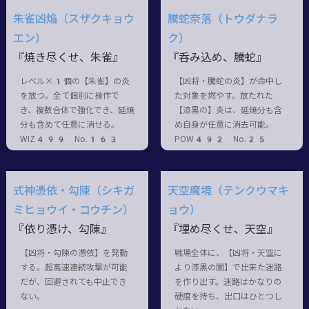
朱雀凶焔（スザクキョウ
騰蛇奈落（トウダナラ
エン）
ク）
『焼き尽くせ、朱雀』
『呑み込め、騰蛇』
レベル×1個の【朱雀】の炎
【凶将・騰蛇の炎】が命中し
を放つ。全て個別に操作で
た対象を燃やす。放たれた
き、複数合体で強化でき、延焼
【漆黒の】炎は、延焼分も含
分も含めて任意に消せる。
め自身が任意に消去可能。
WIZ499 No.163
POW492 No.25
式神憑依・勾陳（シキガ
天空魔境（テンクウマキ
ミヒョウイ・コウチン）
ョウ）
『依り憑け、勾陳』
『埋め尽くせ、天空』
【凶将・勾陳の憑依】を発動
戦場全体に、【凶将・天空に
する。超高速連続攻撃が可能
より漆黒の闇】で出来た迷路
だが、回避されても中止でき
を作り出す。迷路はかなりの
ない。
硬度を持ち、出口はひとつし