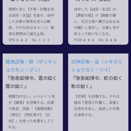
質問と共に【不実・計略を司
命中した【凶将・玄武】の
る凶将・天空】を放ち、命中
【黒蛇の尾】が【無数の棘
した対象が真実を言えば解
と、北方七宿へ繋ぎ止める水
除、それ以外はダメージ。簡
の縄】に変形し、対象に突き
単な質問ほど威力上昇。
刺さって抜けなくなる。
SPD502 No.111
POW492 No.308
雑鬼召喚・群（ザッキシ
式神召喚・追（シキガミ
ョウカン・グン）
ショウカン・ツイ）
『急急如律令、雲の如く
『急急如律令、蛇の如く
霞の如く』
影の如く』
戦闘力のない、レベル×1体
【式神】を召喚する。それは
の【雑鬼】を召喚する。応援
極めて発見され難く、自身と
や助言、技能「【情報収集】
五感を共有し、指定した対象
【奉仕】【物を隠す】【化
を追跡する。
術】」を使った支援をしてく
れる。