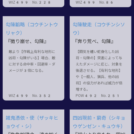
WIZ499 No.228
WIZ499 No.86
勾陳韜略（コウチントウ
勾陳駛走（コウチンシソ
リャク）
ウ）
『徴り崩せ、勾陳』
『奔り荒べ、勾陳』
敵より【作戦上有利な地形に
【闘気を纏い蛇身化した凶
凶将・勾陳がいる】場合、敵
将・勾陳の】突進によって与
に対する命中率・回避率・ダ
えたダメージに応じ、対象を
メージが3倍になる。
後退させる。【有利な地形】
や【一般人、猟兵、他の凶
将】の協力があれば威力が倍
増する。
WIZ499 No.352
POW492 No.251
雑鬼憑依・使（ザッキヒ
四凶現前・窮奇（シキョ
ョウイ・シ）
ウゲンゼン・キュウキ）