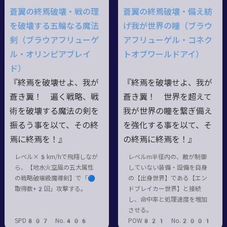
蒼翼の終焉破壊・戦の理
蒼翼の終焉破壊・備え紡
を破壊する五輪なる魔法
げ我が世界の瞳（ブラウ
剣（ブラウアフリューゲ
アフリューゲル・コネク
ル・オリンピアブレイ
トオブワールドアイ）
ド）
『終焉を破壊せよ、我が
『終焉を破壊せよ、我が
蒼き翼！ 遍く戦略、戦
蒼き翼！ 世界を超えて
術を破壊する魔法の剣を
我が世界の瞳を繋ぎ備え
振るう事を以て、その終
を強化する事を以て、そ
焉に終焉を！』
の終焉に終焉を！』
レベル×5km/hで飛翔しなが
レベルm半径内の、敵が制御
ら、【地水火空風の五大属性
していない装備・設備を自身
の戦略破壊級魔導剣】で「🔵
の【出身世界】である【エン
取得数+2回」攻撃する。
ドブレイカー世界】と接続
し、命中率と処理速度を増加
させる。
SPD807 No.406
POW821 No.2001