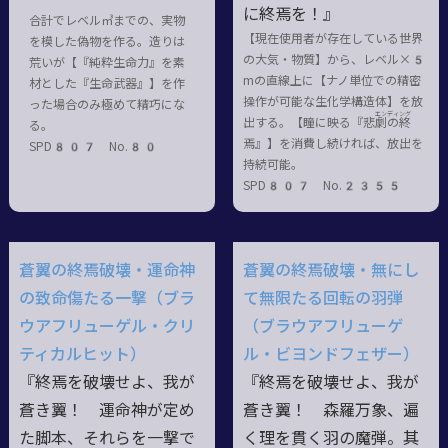
に終焉を！』
合計でレベル㎥までの、実物
【現在使用者が存在している世界
を模した偽物を作る。造りは
の大気・物質】から、レベル×5
荒いが【『純粋生命力』を素
mの直線上に【ナノ単位での精密
材とした『生命武器』】を作
操作が可能な生化学構造体】を放
った場合のみ極めて精巧にな
エンディング
出する。【瞳に映る『悲劇
の
終
る。
焉
』】を消費し続ければ、放出を
SPD807 No.80
持続可能。
SPD807 No.2355
蒼翼の終焉破壊・運命神
蒼翼の終焉破壊・無にし
の致命傷たる一撃（ブラ
て無限たる回転の羽弾
ウアフリューゲル・クリ
（ブラウアフリューゲ
ティカルヒット）
ル・ビヨンドフェザー）
『終焉を破壊せよ、我が
『終焉を破壊せよ、我が
蒼き翼！ 運命神が定め
蒼き翼！ 森羅万象、遍
た脚本、それらを一撃で
く理を貫く羽の魔弾。其