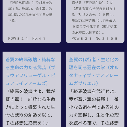
『混沌氷河期』】で対象を攻
寄せる『万物誘引UC』】に
撃する。攻撃力、命中率、攻
【癒える事なき侵食を付与す
撃回数のどれを重視するか選
る『リリスの光』】を宿し、
べる。
攻撃力と吹き飛ばし力を最大
9倍まで強化する（敗北や死
の危機に比例する）。
POW821 No.41
POW821 No.2105
蒼翼の終焉破壊・純粋な
蒼翼の代行者・生と化の
る生命の力たる武装（ブ
理を司る遍在の掌（オル
ラウアフリューゲル・ピ
タナティブ・ナノフレー
ュアライフアームズ）
ムガブリエル）
『終焉を破壊せよ、我が
『終焉破壊を代行せよ、
蒼き翼！ 純粋なる生命
我が蒼き翼の眷属！ 微
力によって構築された生
小なる遍在者である神の
命の武器の創造を以て、
力を掌握し、生と化の理
その終焉に終焉を！』
を統べる事で、その終焉