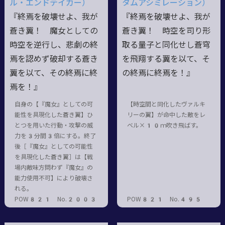
ル・エンドテイカー）
タムアシミレーション）
『終焉を破壊せよ、我が
『終焉を破壊せよ、我が
蒼き翼！ 魔女としての
蒼き翼！ 時空を司り形
時空を逆行し、悲劇の終
取る量子と同化せし蒼穹
焉を認めず破却する蒼き
を飛翔する翼を以て、そ
翼を以て、その終焉に終
の終焉に終焉を！』
焉を！』
自身の【『魔女』としての可
【時空間と同化したヴァルキ
能性を具現化した蒼き翼】ひ
リーの翼】が命中した敵をレ
とつを用いた行動・攻撃の威
ベル×10ｍ吹き飛ばす。
力を3分間3倍にする。終了
後［『魔女』としての可能性
を具現化した蒼き翼］は【戦
場内敵味方問わず『魔女』の
能力使用不可】により破壊さ
れる。
POW821 No.2003
POW821 No.495