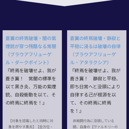
蒼翼の終焉破壊・闇の紫
蒼翼の終焉破壊・静寂と
煙銃が穿つ残酷なる常闇
平穏に浸るは破壊の自律
（ブラウアフリューゲ
（ブラウアフリューゲ
ル・ダークポイント）
ル・アタラクシア）
『終焉を破壊せよ、我が
『終焉を破壊せよ、我が
蒼き翼！ 常闇の標準を
蒼き翼！ 静寂と平穏、
以て黒き炎、万能の紫煙
即ち日常へと没頭により
銃、自殺衝動を以て、そ
自律する己が根源を以
の終焉に終焉を！』
て、その終焉に終焉
を！』
【対象を認識したと同時に対
非戦闘行為に没頭している
象を燃やす黒炎】【全方位・
間、自身の【ヴァルキリーの