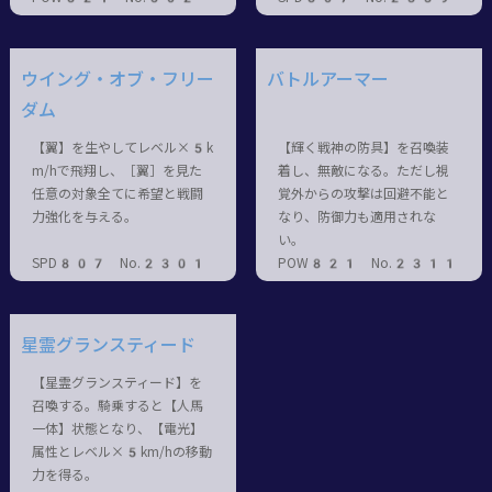
ウイング・オブ・フリー
バトルアーマー
ダム
【翼】を生やしてレベル×5k
【輝く戦神の防具】を召喚装
m/hで飛翔し、［翼］を見た
着し、無敵になる。ただし視
任意の対象全てに希望と戦闘
覚外からの攻撃は回避不能と
力強化を与える。
なり、防御力も適用されな
い。
SPD807 No.2301
POW821 No.2311
星霊グランスティード
【星霊グランスティード】を
召喚する。騎乗すると【人馬
一体】状態となり、【電光】
属性とレベル×5km/hの移動
力を得る。