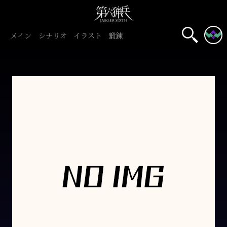
メイン
シナリオ
イラスト
鍛錬