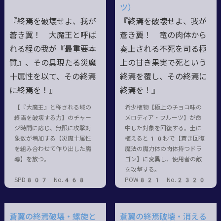
ツ）
『終焉を破壊せよ、我が
『終焉を破壊せよ、我が
蒼き翼！ 大魔王と呼ば
蒼き翼！ 竜の肉体から
れる程の我が『最重要本
奏上される不死を司る極
質』、その具現たる災魔
上の甘き果実で死という
十属性を以て、その終焉
終焉を覆し、その終焉に
に終焉を！』
終焉を！』
【『大魔王』と称される域の
希少植物【極上のチョコ味の
終焉を破壊する力】のチャー
メロディア・フルーツ】が命
ジ時間に応じ、無限に攻撃対
中した対象を回復する。土に
象数が増加する【災魔十属性
植えると10秒で【蒼き回復
を組み合わせて作り出した魔
魔法の魔力体の肉体持つドラ
導】を放つ。
ゴン】に変異し、使用者の敵
を攻撃する。
SPD807 No.468
POW821 No.2320
蒼翼の終焉破壊・螺旋と
蒼翼の終焉破壊・消える