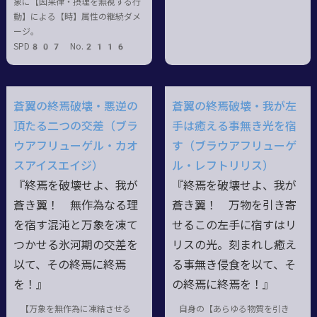
象に【因果律・摂理を無視する行
動】による【時】属性の継続ダメ
ージ。
SPD807 No.2116
蒼翼の終焉破壊・悪逆の
蒼翼の終焉破壊・我が左
頂たる二つの交差（ブラ
手は癒える事無き光を宿
ウアフリューゲル・カオ
す（ブラウアフリューゲ
スアイスエイジ）
ル・レフトリリス）
『終焉を破壊せよ、我が
『終焉を破壊せよ、我が
蒼き翼！ 無作為なる理
蒼き翼！ 万物を引き寄
を宿す混沌と万象を凍て
せるこの左手に宿すはリ
つかせる氷河期の交差を
リスの光。刻まれし癒え
以て、その終焉に終焉
る事無き侵食を以て、そ
を！』
の終焉に終焉を！』
【万象を無作為に凍結させる
自身の【あらゆる物質を引き