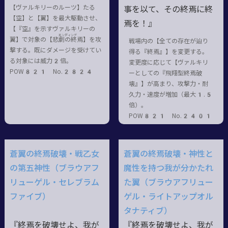
【ヴァルキリーのルーツ】たる
事を以て、その終焉に終
【空】と【翼】を最大駆動させ、
焉を！』
【『空』を示すヴァルキリーの
エンディング
翼】で対象の【悲劇
の
終焉
】を攻
戦場内の【全ての存在が辿り
撃する。既にダメージを受けてい
得る『終焉』】を変更する。
る対象には威力2倍。
変更度に応じて【ヴァルキリ
POW821 No.2824
ーとしての『飛翔型終焉破
壊』】が高まり、攻撃力・耐
久力・速度が増加（最大1.5
倍）。
POW821 No.2401
蒼翼の終焉破壊・戦乙女
蒼翼の終焉破壊・神性と
の第五神性（ブラウアフ
魔性を持つ我が分かたれ
リューゲル・セレブラム
た翼（ブラウアフリュー
ファイブ）
ゲル・ライトアップオル
タナティブ）
『終焉を破壊せよ、我が
『終焉を破壊せよ、我が