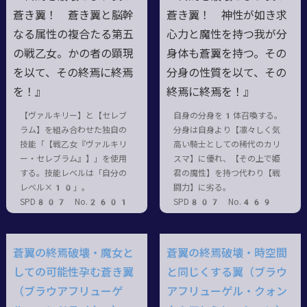
蒼き翼！ 蒼き翼と脳幹
蒼き翼！ 神性が如き求
なる属性の複合たる第五
心力と魔性を持つ我が分
の戦乙女。かの者の顕現
身体も蒼翼を持つ。その
を以て、その終焉に終焉
分身の性質を以て、その
を！』
終焉に終焉を！』
【ヴァルキリー】と【セレブ
自身の分身を1体召喚する。
ラム】を組み合わせた独自の
分身は自身より【凛々しく気
技能「【戦乙女『ヴァルキリ
高い騎士としての稀代のカリ
ー・セレブラム』】」を使用
スマ】に優れ、【その上で姫
する。技能レベルは「自分の
君の魔性】を持つ代わり【戦
レベル×10」。
闘力】に劣る。
SPD807 No.2601
SPD807 No.469
蒼翼の終焉破壊・魔女と
蒼翼の終焉破壊・時空間
しての可能性孕む蒼き翼
と同じくする翼（ブラウ
（ブラウアフリューゲ
アフリューゲル・クォン