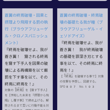
蒼翼の終焉破壊・因果と
蒼翼の終焉破壊・終焉破
摂理より飛翔する罰の執
壊の基礎たる我が瞳（ブ
行（ブラウアフリューゲ
ラウアフリューゲル・イ
ル・クロノスパニッシュ
ェソドアイズ）
メント）
『終焉を破壊せよ、我が
『終焉を破壊せよ、我が
蒼き翼！ 我が終焉破壊
蒼き翼！ 齎される終焉
の基礎を罪深き刃とする
を齎す下手人を因果の破
事を以て、その終焉に終
壊による再構築を以て厳
焉を！』
エンディング
【『終
焉
』を破壊する事で】対象
罰を下す事を以て、その
の攻撃を予想し、回避する。
終焉に終焉を！』
SPD807 No.103
エンディング
対象の【終
焉
】を【齎す下手人】
を【予知した未来を『摂理から飛
翔』し覆す事】で締め上げる。解
除されるまで互いに行動不能＆対