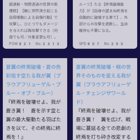
超連射・物質透過の性質の紫
ルーツ】たる【終焉破壊能
煙銃】【敵に突然沸き起こる
力】が【自身の望まぬ終焉を
自殺衝動による自傷行動】で
自動的に破壊する事で】、外
攻撃し、ひとつでもダメージ
部からの攻撃を遮断し、生命
を与えれば再攻撃できる（何
維持も不要になる。
度でも可／対象変更も可）。
POW821 No.2313
SPD807 No.253
蒼翼の終焉破壊・蒼の色
蒼翼の終焉破壊・戦の世
彩宿す空たる我が翼（ブ
界そのものを変える我が
ラウアフリューゲル・ブ
翼（ブラウアフリューゲ
ルー・オブ・ブルー）
ル・チェンジザワール
『終焉を破壊せよ、我が
ド）
蒼き翼！ 蒼を示す空と
『終焉を破壊せよ、我が
翼の最大駆動たる羽ばた
蒼き翼！ 翼を広げ、戦
きを以て、その終焉に終
場に蔓延る全ての悲劇の
焉を！』
終焉を打ち砕き改変する