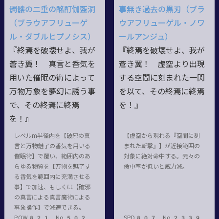
髑髏の二重の酩酊伽藍洞
事無き過去の黒刃（ブラ
（ブラウアフリューゲ
ウアフリューゲル・ノワ
ル・ダブルヒプノシス）
ールアンジュ）
『終焉を破壊せよ、我が
『終焉を破壊せよ、我が
蒼き翼！ 真言と香気を
蒼き翼！ 虚空より出現
用いた催眠の術によって
する空間に刻まれた一閃
万物万象を夢幻に誘う事
を以て、その終焉に終焉
で、その終焉に終焉
を！』
を！』
レベルm半径内を【破邪の真
【虚空から現れる『空間に刻
言と万物魅了の香気を用いる
まれた斬撃』】が近接範囲の
催眠術】で覆い、範囲内のあ
対象に絶対命中する。元々の
らゆる物質を【万物を魅了す
命中率が低いと威力減。
る香気を範囲内に充満させる
事】で加速、もしくは【破邪
の真言による真言魔術による
事象操作】で減速できる。
POW821 No.502
SPD807 No.2339