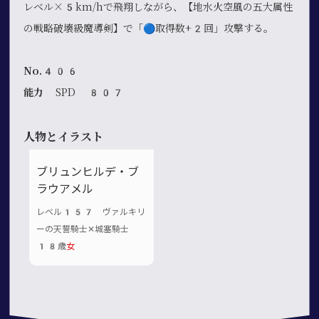
レベル×5km/hで飛翔しながら、【地水火空風の五大属性
の戦略破壊級魔導剣】で「🔵取得数+2回」攻撃する。
No.406
能力
SPD 807
人物とイラスト
ブリュンヒルデ・ブ
ラウアメル
レベル157 ヴァルキリ
ーの天誓騎士✕城塞騎士
18歳
女