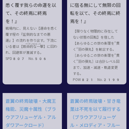
悉く覆す我らの命運を以
に宿る無にして無限の回
て、その終焉に終焉
転を以て、その終焉に終
を！』
焉を！』
戦場内に、見えない【運命を悉く
【限りなく物理的に存在して
覆す程の『圧倒的なまでの悪
ない状態の回転】を宿した
運』】の流れを作り出す。下流に
【あらゆるこの世の条理を"貫
クリティカルヒット
いる者は【致命的
な一撃
】に囚わ
く"羽の弾丸】を射出する。
れ、回避率が激減する。
［あらゆるこの世の条理を"貫
SPD807 No.506
く"羽の弾丸］は合計レベル回
まで、加速・減速・軌道変更
する。
POW821 No.2199
蒼翼の終焉破壊・大魔王
蒼翼の終焉破壊・甘き竜
権能、災魔十属性（ブラ
菓は不死を以て履行する
ウアフリューゲル・アル
（ブラウアフリューゲ
ダワアークロード）
ル・メロディア・フルー