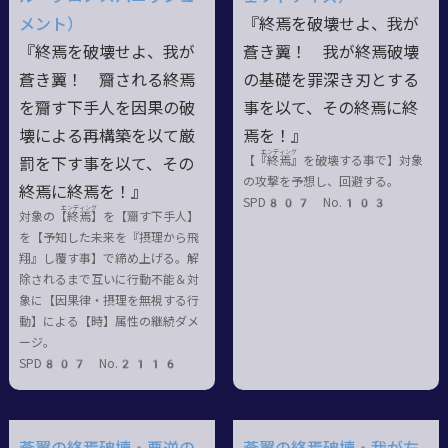
メント）
『終焉を破壊せよ、我が
『終焉を破壊せよ、我が
蒼き翼！ 我が終焉破壊
蒼き翼！ 齎される終焉
の基礎を罪深き刃とする
を齎す下手人を因果の破
事を以て、その終焉に終
壊による再構築を以て厳
焉を！』
エンディング
【『終
焉
』を破壊する事で】対象
罰を下す事を以て、その
の攻撃を予想し、回避する。
終焉に終焉を！』
SPD807 No.103
エンディング
対象の【終
焉
】を【齎す下手人】
を【予知した未来を『摂理から飛
翔』し覆す事】で締め上げる。解
除されるまで互いに行動不能＆対
象に【因果律・摂理を無視する行
動】による【時】属性の継続ダメ
ージ。
SPD807 No.2116