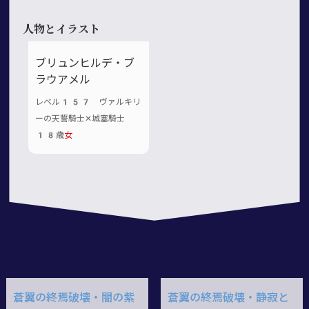
人物とイラスト
ブリュンヒルデ・ブ
ラウアメル
レベル157 ヴァルキリ
ーの天誓騎士✕城塞騎士
18歳
女
蒼翼の終焉破壊・闇の紫
蒼翼の終焉破壊・静寂と