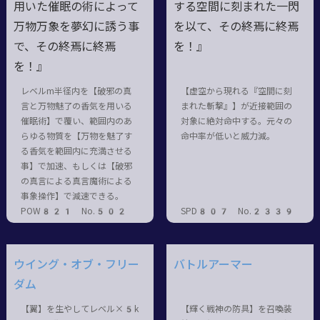
用いた催眠の術によって
する空間に刻まれた一閃
万物万象を夢幻に誘う事
を以て、その終焉に終焉
で、その終焉に終焉
を！』
を！』
レベルm半径内を【破邪の真
【虚空から現れる『空間に刻
言と万物魅了の香気を用いる
まれた斬撃』】が近接範囲の
催眠術】で覆い、範囲内のあ
対象に絶対命中する。元々の
らゆる物質を【万物を魅了す
命中率が低いと威力減。
る香気を範囲内に充満させる
事】で加速、もしくは【破邪
の真言による真言魔術による
事象操作】で減速できる。
POW821 No.502
SPD807 No.2339
ウイング・オブ・フリー
バトルアーマー
ダム
【翼】を生やしてレベル×5k
【輝く戦神の防具】を召喚装