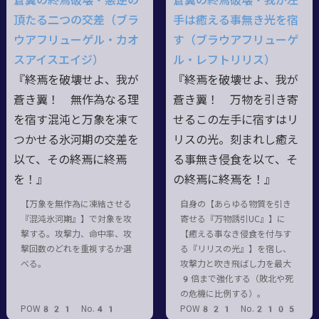
蒼翼の終焉破壊・悪逆の
蒼翼の終焉破壊・我が左
頂たる二つの交差（ブラ
手は癒える事無き光を宿
ウアフリューゲル・カオ
す（ブラウアフリューゲ
スアイスエイジ）
ル・レフトリリス）
『終焉を破壊せよ、我が
『終焉を破壊せよ、我が
蒼き翼！ 無作為なる理
蒼き翼！ 万物を引き寄
を宿す混沌と万象を凍て
せるこの左手に宿すはリ
つかせる氷河期の交差を
リスの光。刻まれし癒え
以て、その終焉に終焉
る事無き侵食を以て、そ
を！』
の終焉に終焉を！』
【万象を無作為に凍結させる
自身の【あらゆる物質を引き
『混沌氷河期』】で対象を攻
寄せる『万物誘引UC』】に
撃する。攻撃力、命中率、攻
【癒える事なき侵食を付与す
撃回数のどれを重視するか選
る『リリスの光』】を宿し、
べる。
攻撃力と吹き飛ばし力を最大
9倍まで強化する（敗北や死
の危機に比例する）。
POW821 No.41
POW821 No.2105