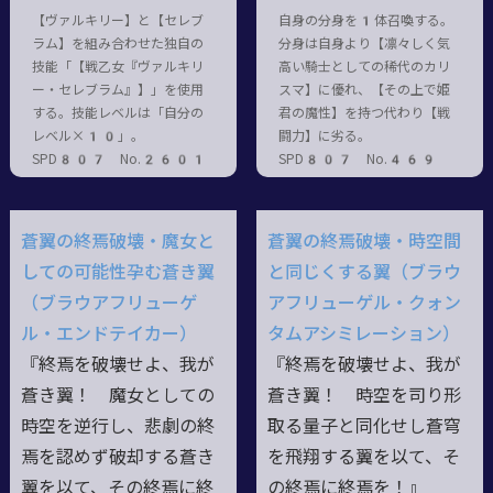
【ヴァルキリー】と【セレブ
自身の分身を1体召喚する。
ラム】を組み合わせた独自の
分身は自身より【凛々しく気
技能「【戦乙女『ヴァルキリ
高い騎士としての稀代のカリ
ー・セレブラム』】」を使用
スマ】に優れ、【その上で姫
する。技能レベルは「自分の
君の魔性】を持つ代わり【戦
レベル×10」。
闘力】に劣る。
SPD807 No.2601
SPD807 No.469
蒼翼の終焉破壊・魔女と
蒼翼の終焉破壊・時空間
しての可能性孕む蒼き翼
と同じくする翼（ブラウ
（ブラウアフリューゲ
アフリューゲル・クォン
ル・エンドテイカー）
タムアシミレーション）
『終焉を破壊せよ、我が
『終焉を破壊せよ、我が
蒼き翼！ 魔女としての
蒼き翼！ 時空を司り形
時空を逆行し、悲劇の終
取る量子と同化せし蒼穹
焉を認めず破却する蒼き
を飛翔する翼を以て、そ
翼を以て、その終焉に終
の終焉に終焉を！』