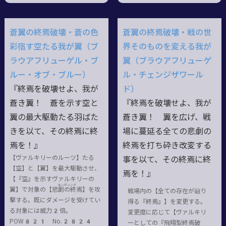
蒼翼の終焉破壊・蒼の色
蒼翼の終焉破壊・戦の世
彩宿す空たる我が翼（ブ
界そのものを変える我が
ラウアフリューゲル・ブ
翼（ブラウアフリューゲ
ルー・オブ・ブルー）
ル・チェンジザワール
『終焉を破壊せよ、我が
ド）
蒼き翼！ 蒼を示す空と
『終焉を破壊せよ、我が
翼の最大駆動たる羽ばた
蒼き翼！ 翼を広げ、戦
きを以て、その終焉に終
場に蔓延る全ての悲劇の
焉を！』
終焉を打ち砕き改変する
【ヴァルキリーのルーツ】たる
事を以て、その終焉に終
【空】と【翼】を最大駆動させ、
焉を！』
【『空』を示すヴァルキリーの
エンディング
翼】で対象の【悲劇
の
終焉
】を攻
戦場内の【全ての存在が辿り
撃する。既にダメージを受けてい
得る『終焉』】を変更する。
る対象には威力2倍。
変更度に応じて【ヴァルキリ
POW821 No.2824
ーとしての『飛翔型終焉破