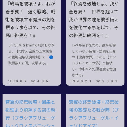
『終焉を破壊せよ、我が
『終焉を破壊せよ、我が
蒼き翼！ 遍く戦略、戦
蒼き翼！ 世界を超えて
術を破壊する魔法の剣を
我が世界の瞳を繋ぎ備え
振るう事を以て、その終
を強化する事を以て、そ
焉に終焉を！』
の終焉に終焉を！』
レベル×5km/hで飛翔しなが
レベルm半径内の、敵が制御
ら、【地水火空風の五大属性
していない装備・設備を自身
の戦略破壊級魔導剣】で「🔵
の【出身世界】である【エン
取得数+2回」攻撃する。
ドブレイカー世界】と接続
し、命中率と処理速度を増加
させる。
SPD807 No.406
POW821 No.2001
蒼翼の終焉破壊・因果と
蒼翼の終焉破壊・終焉破
摂理より飛翔する罰の執
壊の基礎たる我が瞳（ブ
行（ブラウアフリューゲ
ラウアフリューゲル・イ
ル・クロノスパニッシュ
ェソドアイズ）