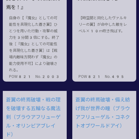
焉を！』
自身の【『魔女』としての可
【時空間と同化したヴァルキ
能性を具現化した蒼き翼】ひ
リーの翼】が命中した敵をレ
とつを用いた行動・攻撃の威
ベル×10ｍ吹き飛ばす。
力を3分間3倍にする。終了
後［『魔女』としての可能性
を具現化した蒼き翼］は【戦
場内敵味方問わず『魔女』の
能力使用不可】により破壊さ
れる。
POW821 No.2003
POW821 No.495
蒼翼の終焉破壊・戦の理
蒼翼の終焉破壊・備え紡
を破壊する五輪なる魔法
げ我が世界の瞳（ブラウ
剣（ブラウアフリューゲ
アフリューゲル・コネク
ル・オリンピアブレイ
トオブワールドアイ）
ド）