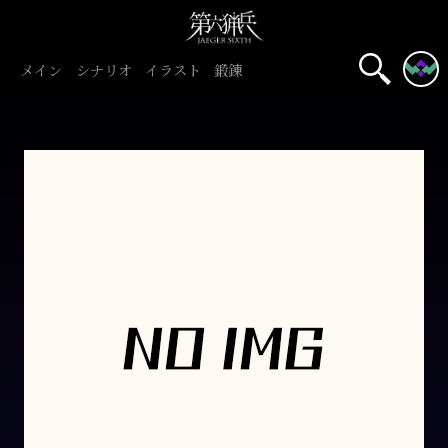
メイン
シナリオ
イラスト
鍛錬