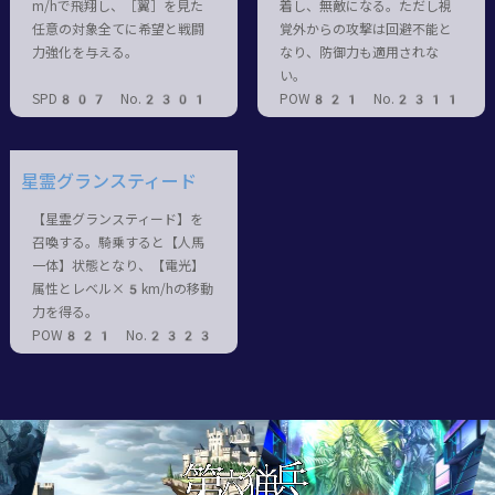
m/hで飛翔し、［翼］を見た
着し、無敵になる。ただし視
任意の対象全てに希望と戦闘
覚外からの攻撃は回避不能と
力強化を与える。
なり、防御力も適用されな
い。
SPD807 No.2301
POW821 No.2311
星霊グランスティード
【星霊グランスティード】を
召喚する。騎乗すると【人馬
一体】状態となり、【電光】
属性とレベル×5km/hの移動
力を得る。
POW821 No.2323