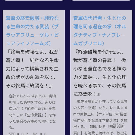
蒼翼の終焉破壊・純粋な
蒼翼の代行者・生と化の
る生命の力たる武装（ブ
理を司る遍在の掌（オル
ラウアフリューゲル・ピ
タナティブ・ナノフレー
ュアライフアームズ）
ムガブリエル）
『終焉を破壊せよ、我が
『終焉破壊を代行せよ、
蒼き翼！ 純粋なる生命
我が蒼き翼の眷属！ 微
力によって構築された生
小なる遍在者である神の
命の武器の創造を以て、
力を掌握し、生と化の理
その終焉に終焉を！』
を統べる事で、その終焉
に終焉を！』
合計でレベル㎥までの、実物
【現在使用者が存在している世界
を模した偽物を作る。造りは
の大気・物質】から、レベル×5
荒いが【『純粋生命力』を素
mの直線上に【ナノ単位での精密
材とした『生命武器』】を作
操作が可能な生化学構造体】を放
った場合のみ極めて精巧にな
エンディング
出する。【瞳に映る『悲劇
の
終
る。
焉
』】を消費し続ければ、放出を
SPD807 No.80