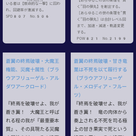
【あらゆるこの世の条理を"貫
クリティカルヒット
いる者は【致命的
な一撃
】に囚わ
く"羽の弾丸】を射出する。
れ、回避率が激減する。
［あらゆるこの世の条理を"貫
SPD807 No.506
く"羽の弾丸］は合計レベル回
まで、加速・減速・軌道変更
する。
POW821 No.2199
蒼翼の終焉破壊・大魔王
蒼翼の終焉破壊・甘き竜
権能、災魔十属性（ブラ
菓は不死を以て履行する
ウアフリューゲル・アル
（ブラウアフリューゲ
ダワアークロード）
ル・メロディア・フルー
ツ）
『終焉を破壊せよ、我が
『終焉を破壊せよ、我が
蒼き翼！ 大魔王と呼ば
蒼き翼！ 竜の肉体から
れる程の我が『最重要本
奏上される不死を司る極
質』、その具現たる災魔
上の甘き果実で死という