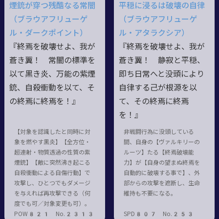
煙銃が穿つ残酷なる常闇
平穏に浸るは破壊の自律
（ブラウアフリューゲ
（ブラウアフリューゲ
ル・ダークポイント）
ル・アタラクシア）
『終焉を破壊せよ、我が
『終焉を破壊せよ、我が
蒼き翼！ 常闇の標準を
蒼き翼！ 静寂と平穏、
以て黒き炎、万能の紫煙
即ち日常へと没頭により
銃、自殺衝動を以て、そ
自律する己が根源を以
の終焉に終焉を！』
て、その終焉に終焉
を！』
【対象を認識したと同時に対
非戦闘行為に没頭している
象を燃やす黒炎】【全方位・
間、自身の【ヴァルキリーの
超連射・物質透過の性質の紫
ルーツ】たる【終焉破壊能
煙銃】【敵に突然沸き起こる
力】が【自身の望まぬ終焉を
自殺衝動による自傷行動】で
自動的に破壊する事で】、外
攻撃し、ひとつでもダメージ
部からの攻撃を遮断し、生命
を与えれば再攻撃できる（何
維持も不要になる。
度でも可／対象変更も可）。
POW821 No.2313
SPD807 No.253