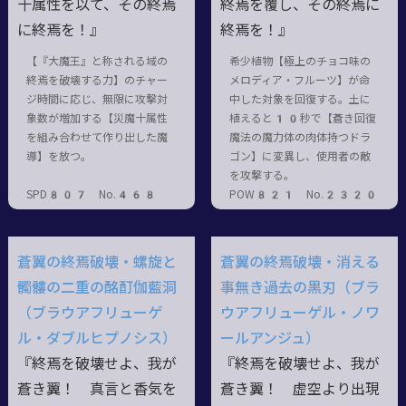
十属性を以て、その終焉
終焉を覆し、その終焉に
に終焉を！』
終焉を！』
【『大魔王』と称される域の
希少植物【極上のチョコ味の
終焉を破壊する力】のチャー
メロディア・フルーツ】が命
ジ時間に応じ、無限に攻撃対
中した対象を回復する。土に
象数が増加する【災魔十属性
植えると10秒で【蒼き回復
を組み合わせて作り出した魔
魔法の魔力体の肉体持つドラ
導】を放つ。
ゴン】に変異し、使用者の敵
を攻撃する。
SPD807 No.468
POW821 No.2320
蒼翼の終焉破壊・螺旋と
蒼翼の終焉破壊・消える
髑髏の二重の酩酊伽藍洞
事無き過去の黒刃（ブラ
（ブラウアフリューゲ
ウアフリューゲル・ノワ
ル・ダブルヒプノシス）
ールアンジュ）
『終焉を破壊せよ、我が
『終焉を破壊せよ、我が
蒼き翼！ 真言と香気を
蒼き翼！ 虚空より出現