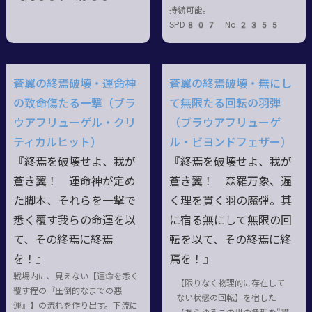
持続可能。
SPD807 No.2355
蒼翼の終焉破壊・運命神
蒼翼の終焉破壊・無にし
の致命傷たる一撃（ブラ
て無限たる回転の羽弾
ウアフリューゲル・クリ
（ブラウアフリューゲ
ティカルヒット）
ル・ビヨンドフェザー）
『終焉を破壊せよ、我が
『終焉を破壊せよ、我が
蒼き翼！ 運命神が定め
蒼き翼！ 森羅万象、遍
た脚本、それらを一撃で
く理を貫く羽の魔弾。其
悉く覆す我らの命運を以
に宿る無にして無限の回
て、その終焉に終焉
転を以て、その終焉に終
を！』
焉を！』
戦場内に、見えない【運命を悉く
【限りなく物理的に存在して
覆す程の『圧倒的なまでの悪
ない状態の回転】を宿した
運』】の流れを作り出す。下流に