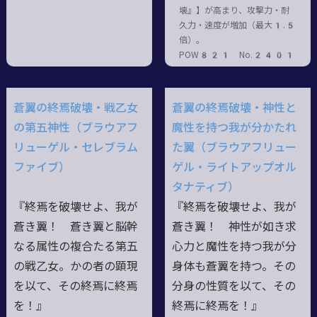
壊』】が高まり、攻撃力・耐
久力・速度が増加（最大1.5
倍）。
POW821 No.2401
蒼翼の終焉破壊・戦乙女
蒼翼の終焉破壊・神性と
の第五神性（ブラウアフ
魔性を持つ我が分かたれ
リューゲル・セレブラム
た翼（ブラウアフリュー
ファイブ）
ゲル・ライトアップオル
タナティブ）
『終焉を破壊せよ、我が
『終焉を破壊せよ、我が
蒼き翼！ 蒼き翼と脳幹
蒼き翼！ 神性が如き求
なる属性の複合たる第五
心力と魔性を持つ我が分
の戦乙女。かの者の顕現
身体も蒼翼を持つ。その
を以て、その終焉に終焉
分身の性質を以て、その
を！』
終焉に終焉を！』