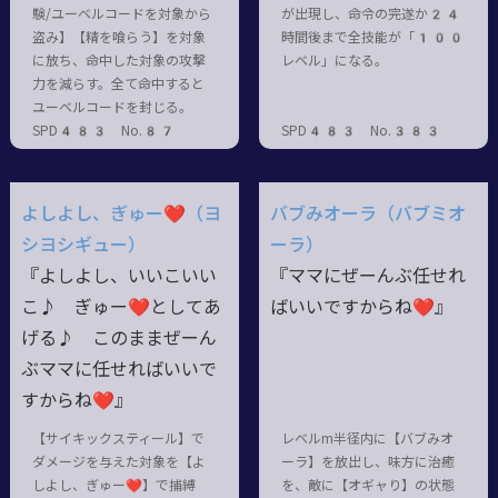
験/ユーベルコードを対象から
が出現し、命令の完遂か24
盗み】【精を喰らう】を対象
時間後まで全技能が「100
に放ち、命中した対象の攻撃
レベル」になる。
力を減らす。全て命中すると
ユーベルコードを封じる。
SPD483 No.87
SPD483 No.383
よしよし、ぎゅー❤（ヨ
バブみオーラ（バブミオ
シヨシギュー）
ーラ）
『よしよし、いいこいい
『ママにぜーんぶ任せれ
こ♪ ぎゅー❤としてあ
ばいいですからね❤』
げる♪ このままぜーん
ぶママに任せればいいで
すからね❤』
【サイキックスティール】で
レベルm半径内に【バブみオ
ダメージを与えた対象を【よ
ーラ】を放出し、味方に治癒
しよし、ぎゅー❤】で捕縛
を、敵に【オギャり】の状態