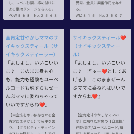
し、レベル秒間、締め付けに
異常、全員に興奮作用を与え
よる継続ダメージを与える。
る。
POW568 No.2543
WIZ815 No.2507
全肯定甘やかしママのサ
サイキックスティール❤
イキックスティール（サ
（サイキックスティー
イキックスティーラー）
ル）
『よしよし、いいこいい
『よしよし、いいこいい
こ♪ このまま身も心
こ♪ ぎゅー❤としてあ
も、能力も経験もユーベ
げる♪ このままぜーん
ルコードも魂すらもぜー
ぶママに委ねればいいで
んぶママに委ねちゃって
すからね❤』
いいですからね❤』
【自主性を奪い依存させる全
【全肯定甘やかしなママの
肯定あまやかし】で装甲を破
愛】に触れた対象の【自主性/
り、【グラビティ・チェイン
経験/能力/ユーベルコード/精
を込めた膝枕よしよし】でダ
魂】を奪ったり、逆に与えた