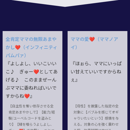
全肯定ママの無限あまや
ママの愛❤（ママノア
かし❤（インフィニティ
イ）
パムパァ）
『よしよし、いいこいい
『ほぉら、ママにいっぱ
こ♪ ぎゅー❤としてあ
い甘えていいですからね
げる♪ このままぜーん
ぇ』
ぶママに委ねればいいで
すからね❤』
【自主性を奪い依存させる全
【母性】を披露した指定の全
肯定あまやかしで】【能力/経
対象に【バブみを感じてオギ
験/ユーベルコードを盗みと
ャりいたいという】感情を与
り】【精を喰らうよしよし、
える。対象の心を強く震わせ