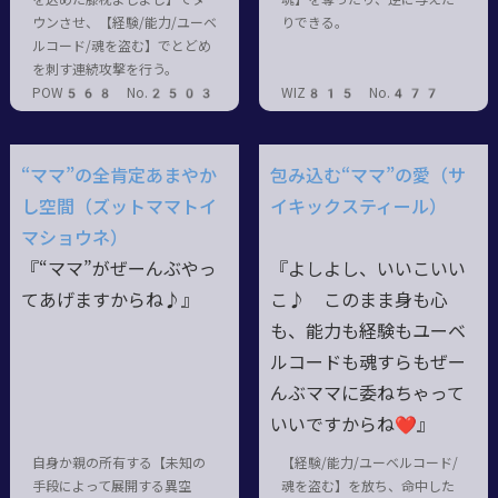
ウンさせ、【経験/能力/ユーベ
りできる。
ルコード/魂を盗む】でとどめ
を刺す連続攻撃を行う。
POW568 No.2503
WIZ815 No.477
“ママ”の全肯定あまやか
包み込む“ママ”の愛（サ
し空間（ズットママトイ
イキックスティール）
マショウネ）
『“ママ”がぜーんぶやっ
『よしよし、いいこいい
てあげますからね♪』
こ♪ このまま身も心
も、能力も経験もユーベ
ルコードも魂すらもぜー
んぶママに委ねちゃって
いいですからね❤』
自身か親の所有する【未知の
【経験/能力/ユーベルコード/
手段によって展開する異空
魂を盗む】を放ち、命中した