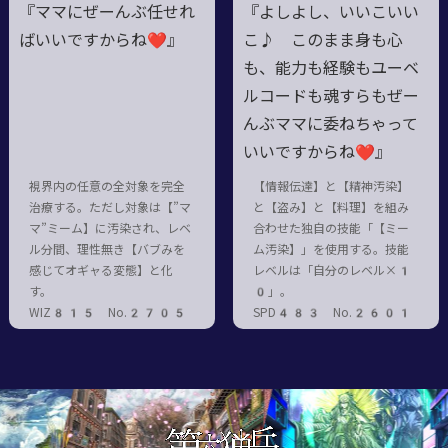
『ママにぜーんぶ任せれ
『よしよし、いいこいい
ばいいですからね❤』
こ♪ このまま身も心
も、能力も経験もユーベ
ルコードも魂すらもぜー
んぶママに委ねちゃって
いいですからね❤』
視界内の任意の全対象を完全
【情報伝達】と【精神汚染】
治療する。ただし対象は【”マ
と【盗み】と【料理】を組み
マ”ミーム】に汚染され、レベ
合わせた独自の技能「【ミー
ル分間、理性無き【バブみを
ム汚染】」を使用する。技能
感じてオギャる変態】と化
レベルは「自分のレベル×1
す。
0」。
WIZ815 No.2705
SPD483 No.2601