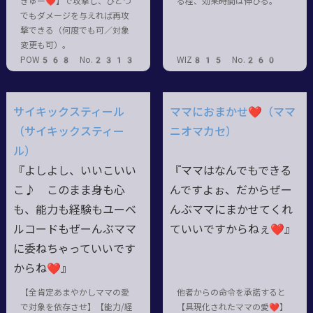
ぎゅー❤】で攻撃し、ひとつ
る程、効果時間は伸びる。
でもダメージを与えれば再攻
撃できる（何度でも可／対象
変更も可）。
POW568 No.2313
WIZ815 No.260
サイキックスティール
ママにおまかせ❤（ママ
（サイキックスティー
ニオマカセ）
ル）
『よしよし、いいこいい
『ママはなんでもできる
こ♪ このまま身も心
んですよぉ、だからぜー
も、能力も経験もユーベ
んぶママにまかせてくれ
ルコードもぜーんぶママ
ていいですからねぇ❤』
に委ねちゃっていいです
からね❤』
【全肯定あまやかしママの愛
他者からの命令を承諾すると
で対象を依存させ】【能力/経
【具現化されたママの愛❤】