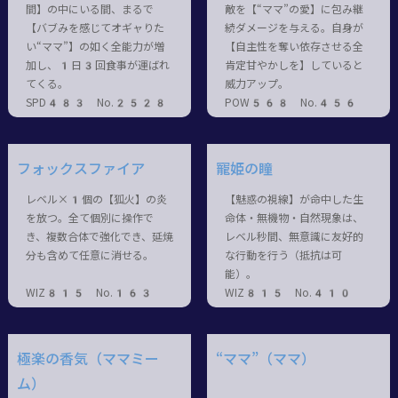
間】の中にいる間、まるで
敵を【“ママ”の愛】に包み継
【バブみを感じてオギャりた
続ダメージを与える。自身が
い“ママ”】の如く全能力が増
【自主性を奪い依存させる全
加し、1日3回食事が運ばれ
肯定甘やかしを】していると
てくる。
威力アップ。
SPD483 No.2528
POW568 No.456
フォックスファイア
寵姫の瞳
レベル×1個の【狐火】の炎
【魅惑の視線】が命中した生
を放つ。全て個別に操作で
命体・無機物・自然現象は、
き、複数合体で強化でき、延焼
レベル秒間、無意識に友好的
分も含めて任意に消せる。
な行動を行う（抵抗は可
能）。
WIZ815 No.163
WIZ815 No.410
極楽の香気（ママミー
“ママ”（ママ）
ム）