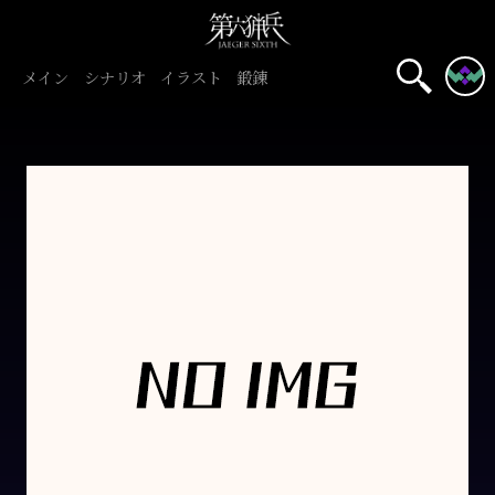
メイン
シナリオ
イラスト
鍛錬