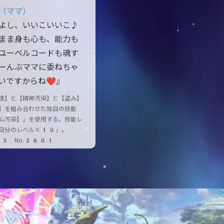
”（ママ）
よし、いいこいいこ♪
まま身も心も、能力も
ユーベルコードも魂す
ーんぶママに委ねちゃ
いですからね❤』
達】と【精神汚染】と【盗み】
】を組み合わせた独自の技能
ム汚染】」を使用する。技能レ
自分のレベル×10」。
83 No.2601