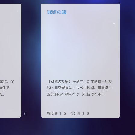
寵姫の瞳
放つ。全
【魅惑の視線】が命中した生命体・無機
強化で
物・自然現象は、レベル秒間、無意識に
る。
友好的な行動を行う（抵抗は可能）。
WIZ815 No.410