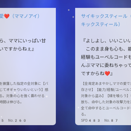
愛❤（ママノアイ）
サイキックスティール
キックスティール）
ら、ママにいっぱい甘
『よしよし、いいこい
いですからねぇ』
このまま身も心も、
経験もユーベルコード
んぶママに委ねちゃっ
ですからね❤』
を披露した指定の全対象に【バ
【全肯定あまやかしママの愛で
じてオギャりいたいという】感
存させ】【能力/経験/ユーベル
る。対象の心を強く震わせる
対象から盗み】【精を喰らう】
時間は伸びる。
放ち、命中した対象の攻撃力を
全て命中するとユーベルコード
る。
15 No.260
SPD483 No.87