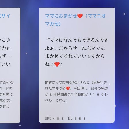
（サイ
ママにおまかせ❤（ママニオ
マカセ）
いこ♪
『ママはなんでもできるんです
能力も
よぉ、だからぜーんぶママに
もぜー
まかせてくれていいですから
ていい
ねぇ❤』
対象を依
他者からの命令を承諾すると【具現化さ
コードを
れたママの愛❤】が出現し、命令の完遂
を対象に
か24時間後まで全技能が「100レ
減らす。
ベル」になる。
を封じ
SPD483 No.383