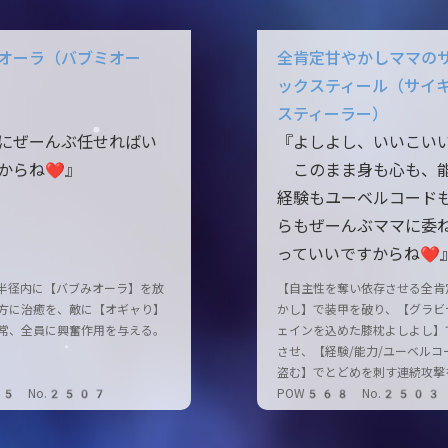
オーラ（バブミオー
全肯定甘やかしママの
ックスティール（サイ
スティーラー）
にぜーんぶ任せればい
『よしよし、いいこい
からね❤』
このまま身も心も、
経験もユーベルコード
らもぜーんぶママに委
っていいですからね❤
半径内に【バブみオーラ】を放
【自主性を奪い依存させる全肯
方に治癒を、敵に【オギャり】
かし】で装甲を破り、【グラビ
常、全員に興奮作用を与える。
ェインを込めた膝枕よしよし】
させ、【経験/能力/ユーベルコ
盗む】でとどめを刺す連続攻撃
15 No.2507
POW568 No.2503