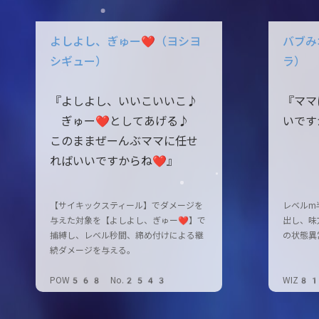
よしよし、ぎゅー❤（ヨシヨ
バブみ
シギュー）
ラ）
『よしよし、いいこいいこ♪
『ママ
ぎゅー❤としてあげる♪
いです
このままぜーんぶママに任せ
ればいいですからね❤』
【サイキックスティール】でダメージを
レベルm
与えた対象を【よしよし、ぎゅー❤】で
出し、味
捕縛し、レベル秒間、締め付けによる継
の状態異
続ダメージを与える。
POW568 No.2543
WIZ8