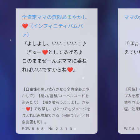
全肯定ママの無限あまやかし
ママの
❤（インフィニティパムパ
ァ）
『よしよし、いいこいいこ♪
『ほぉ
ぎゅー❤としてあげる♪
えてい
このままぜーんぶママに委ね
ればいいですからね❤』
【自主性を奪い依存させる全肯定あまや
【母性】
かしで】【能力/経験/ユーベルコードを
ブみを感
盗みとり】【精を喰らうよしよし、ぎゅ
情を与え
ー❤】で攻撃し、ひとつでもダメージを
程、効果
与えれば再攻撃できる（何度でも可／対
象変更も可）。
POW568 No.2313
WIZ8