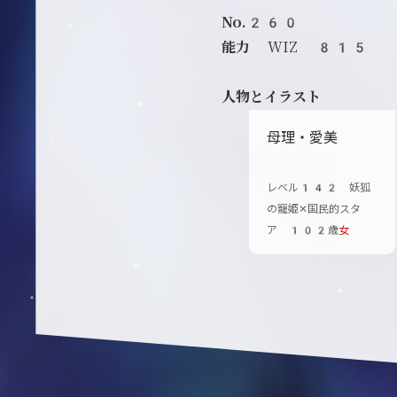
No.260
能力
WIZ 815
人物とイラスト
母理・愛美
レベル142 妖狐
の寵姫✕国民的スタ
ア 102歳
女