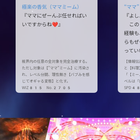
極楽の香気（ママミーム）
“ママ
『ママにぜーんぶ任せればい
『よし
いですからね❤』
この
経験も
らもぜ
ってい
視界内の任意の全対象を完全治療する。
【情報伝
ただし対象は【”ママ”ミーム】に汚染さ
と【料理
れ、レベル分間、理性無き【バブみを感
「【ミー
じてオギャる変態】と化す。
ベルは「
WIZ815 No.2705
SPD4