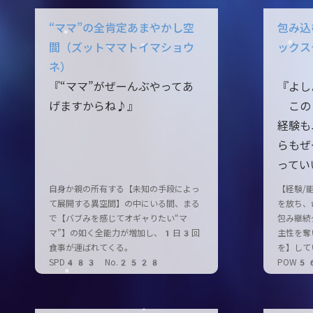
“ママ”の全肯定あまやかし空
包み込
間（ズットママトイマショウ
ックス
ネ）
『“ママ”がぜーんぶやってあ
『よし
げますからね♪』
この
経験も
らもぜ
ってい
自身か親の所有する【未知の手段によっ
【経験/
て展開する異空間】の中にいる間、まる
を放ち、
で【バブみを感じてオギャりたい“マ
包み継続
マ”】の如く全能力が増加し、1日3回
主性を奪
食事が運ばれてくる。
を】して
SPD483 No.2528
POW5