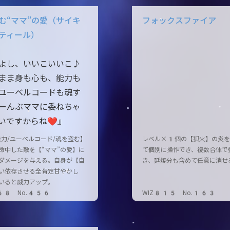
む“ママ”の愛（サイキ
フォックスファイア
ティール）
よし、いいこいいこ♪
まま身も心も、能力も
ユーベルコードも魂す
ーんぶママに委ねちゃ
いですからね❤』
能力/ユーベルコード/魂を盗む】
レベル×1個の【狐火】の炎を
命中した敵を【“ママ”の愛】に
て個別に操作でき、複数合体で
ダメージを与える。自身が【自
き、延焼分も含めて任意に消せ
い依存させる全肯定甘やかし
いると威力アップ。
68 No.456
WIZ815 No.163