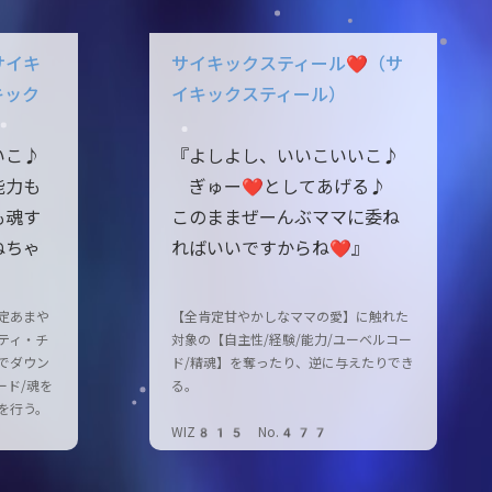
サイキ
サイキックスティール❤（サ
キック
イキックスティール）
いこ♪
『よしよし、いいこいいこ♪
能力も
ぎゅー❤としてあげる♪
も魂す
このままぜーんぶママに委ね
ねちゃ
ればいいですからね❤』
』
定あまや
【全肯定甘やかしなママの愛】に触れた
ティ・チ
対象の【自主性/経験/能力/ユーベルコー
でダウン
ド/精魂】を奪ったり、逆に与えたりでき
ード/魂を
る。
を行う。
WIZ815 No.477