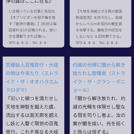
浄の露はここに在る』
いま戦っている対象に有効な
【大地を消滅させる程の超高
【オブリビオンを殺す毒を宿
熱溶岩流】を巨大化し、自身
す『創世の薔薇』】(形状は毎
からレベルm半径内の敵全員
回変わる)が召喚される。使い
を攻撃する。敵味方の区別を
方を理解できれば強い。
しないなら3回攻撃できる。
SPD690 No.99
SPD690 No.282
究極妖人百鬼夜行・大祓
灼滅の光輝に闇から解き
の時は今来たり（ストラ
放たれし聖殲者（ストラ
イク・ザ・オオハラエム
イク・ザ・グラン・ギニ
クロダマ）
ョール）
『災いと禍つを満たせし
『闇から解き放たれ、灼
天地を神智を越えた虞、
滅の光輝を体現せし聖な
流出するは高天原を超え
る戮を司りし者よ。汝の
し妖と人繋ぐ現世の百鬼
業が闇を祓い、光を招く
夜行。これぞ真なる大祓
と我らは信ずる』