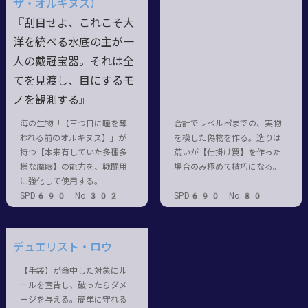
ザ・オルキヌス）
『刮目せよ、これこそ大
洋を統べる水底の主が一
人の戴冠宝器。それは全
てを見渡し、目にするモ
ノを観測する』
海の生物「【三つ目に瞳を奪
合計でレベル㎥までの、実物
われる前のオルキヌス】」が
を模した偽物を作る。造りは
持つ【本来有していた多種多
荒いが【仕掛け罠】を作った
様な魔眼】の能力を、戦闘用
場合のみ極めて精巧になる。
に強化して使用する。
SPD690 No.302
SPD690 No.80
デュエリスト・ロウ
【手袋】が命中した対象にル
ールを宣告し、破ったらダメ
ージを与える。簡単に守れる