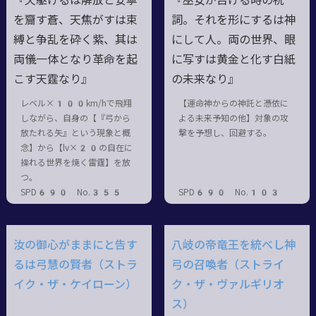
『天駆けるは解放と安寧
『巫女が告げる時の祝
を齎す蒼、天焦がすは束
詞。それを形にするは神
縛と争乱を砕く紫、其は
にして人。両の世界、眼
両儀一体となり革命を起
に写すは黄金と化す白紙
こす天霆なり』
の未来なり』
レベル×100km/hで飛翔
【運命神からの神託と憑依に
しながら、自身の【『弓から
よる未来予知の他】対象の攻
放たれる矢』という現象と概
撃を予想し、回避する。
念】から【lv×20の自在に
操れる世界を焼く雷霆】を放
つ。
SPD690 No.355
SPD690 No.103
汝の御心がままにと告す
八岐の帝竜王を統べし神
るは弓慧の賢者（ストラ
弓の召喚者（ストライ
イク・ザ・ケイローン）
ク・ザ・ヴァルギリオ
ス）