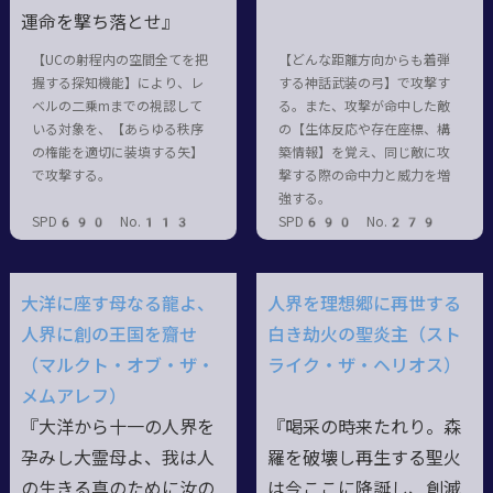
運命を撃ち落とせ』
【UCの射程内の空間全てを把
【どんな距離方向からも着弾
握する探知機能】により、レ
する神話武装の弓】で攻撃す
ベルの二乗mまでの視認して
る。また、攻撃が命中した敵
いる対象を、【あらゆる秩序
の【生体反応や存在座標、構
の権能を適切に装填する矢】
築情報】を覚え、同じ敵に攻
で攻撃する。
撃する際の命中力と威力を増
強する。
SPD690 No.113
SPD690 No.279
大洋に座す母なる龍よ、
人界を理想郷に再世する
人界に創の王国を齎せ
白き劫火の聖炎主（スト
（マルクト・オブ・ザ・
ライク・ザ・ヘリオス）
メムアレフ）
『大洋から十一の人界を
『喝采の時来たれり。森
孕みし大霊母よ、我は人
羅を破壊し再生する聖火
の生きる真のために汝の
は今ここに降誕し、創滅