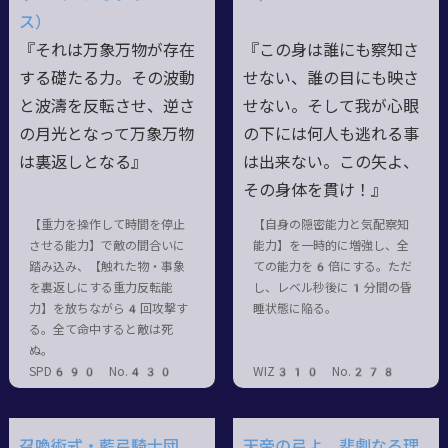
ス）
『それは万象万物が存在
『この身は誰にも察知さ
する礎たる力。その波動
せない、誰の目にも映さ
と波濤を反転させ、逆さ
せない。そして我が心眼
の月光となって万象万物
の下には何人も逃れる事
は裏返しとなる』
は出来ない。この矢よ、
その身体を貫け！』
【重力を操作して時間を停止
【自身の隠密能力と気配察知
させる能力】で敵の間合いに
能力】を一時的に増強し、全
踏み込み、【触れた物・事象
ての能力を6倍にする。ただ
を裏返しにする重力反転能
し、レベル秒後に1分間の昏
力】を放ちながら4回攻撃す
睡状態に陥る。
る。全て命中すると敵は死
ぬ。
SPD690 No.430
WIZ310 No.278
召喚術式・藍弓騎士団
天帝の弓よ、悲劇なる理