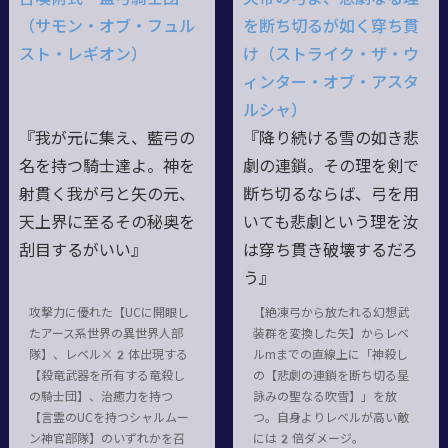
（サモン・オブ・フュル
を断ち切るが如く穿ち貫
スト・レギオン）
け（ストライク・ザ・ウ
ィンター・オブ・アスタ
ルシャ）
『我が元に集え、藍弓の
『降り続ける雪の如き悲
名を持つ騎士達よ。神を
劇の連鎖。その理を剣で
射貫く我が弓と矢の元、
断ち切るならば、弓を用
天上界に至るその秘奥を
いても悲劇という理を汝
刮目するがいい』
は穿ち貫き破壊するだろ
う』
攻撃力に優れた【UCに開眼し
【絶凍弓から放たれる幻想武
たアース系世界の異世界人部
装群を変換した矢】からレベ
隊】、レベル×2体出現する
ルmまでの直線上に「神殺し
【殺竜武器を所有する竜殺し
の【悲劇の連鎖を断ち切る星
の騎士団】、治癒力を持つ
詠みの聖なる吹雪】」を放
【言霊のUCを持つシャルムー
つ。自身よりレベルが高い敵
ン神官部隊】のいずれかを召
には2倍ダメージ。