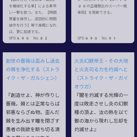
を機械化する事】による素早
00の正確無比のスーパー戦
い一撃を放つ。また、【時間
車砲】を発射できる。
質量を操作し、逆説的に時間
操作を行う】等で身軽になれ
ば、更に加速する。
SPD690 No.82
SPD690 No.91
創世の薔薇は歪みし過去
火炎幻獣帝王・その大地
の棘を浄化する（ストラ
と火炎司る力を灼滅へと
イク・ザ・ガルシェン）
（ストライク・ザ・ガイ
オウガ）
『創造せよ、神が作りし
『闇を灼滅する光輝の一
薔薇。棘とは正常ならば
度は敗走させし炎の幻獣
邪悪ならざぬ物。歪んだ
種の頂よ、汝の熱を以て
棘を生み出す瞳を閉ざす
骸の海から現れし忘却を
愚者の我欲を断ち切る清
灼滅せよ』