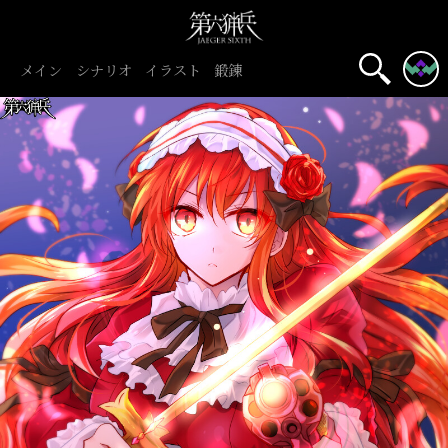
メイン
シナリオ
イラスト
鍛錬