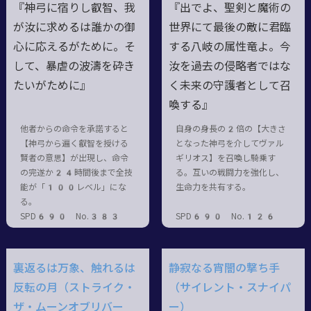
『神弓に宿りし叡智、我
『出でよ、聖剣と魔術の
が汝に求めるは誰かの御
世界にて最後の敵に君臨
心に応えるがために。そ
する八岐の属性竜よ。今
して、暴虐の波濤を砕き
汝を過去の侵略者ではな
たいがために』
く未来の守護者として召
喚する』
他者からの命令を承諾すると
自身の身長の2倍の【大きさ
【神弓から遍く叡智を授ける
となった神弓を介してヴァル
賢者の意思】が出現し、命令
ギリオス】を召喚し騎乗す
の完遂か24時間後まで全技
る。互いの戦闘力を強化し、
能が「100レベル」にな
生命力を共有する。
る。
SPD690 No.383
SPD690 No.126
裏返るは万象、触れるは
静寂なる宵闇の撃ち手
反転の月（ストライク・
（サイレント・スナイパ
ザ・ムーンオブリバー
ー）