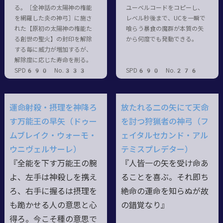
る。［全神話の太陽神の権能
ユーベルコードをコピーし、
を網羅した炎の神弓］に施さ
レベル秒後まで、UCを一瞬で
れた【原初の太陽神の権能た
喰らう暴食の魔群が本質の矢
る創世の聖火】の封印を解除
から何度でも発動できる。
する毎に威力が増加するが、
解除度に応じた寿命を削る。
SPD690 No.333
SPD690 No.276
運命射殺・摂理を神降ろ
放たれる二の矢にて天命
す万能王の早矢（ドゥー
を討つ狩猟者の神弓（フ
ムブレイク・ウォーモ・
ェイタルセカンド・アル
ウニヴェルサーレ）
テミスプレデター）
『全能を下す万能王の腕
『人皆一の矢を受け命あ
よ、左手は神殺しを携え
ることを喜ぶ。それ即ち
ろ、右手に握るは摂理を
絶命の運命を知らぬが故
も跪かせる人の意思と心
の錯覚なり』
得ろ。今こそ種の意思で