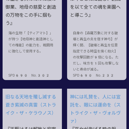
御業、地母の慈愛と創造
を以て全ての魂を楽園へ
の万物をこの手に掴も
と導こう』
う』
海の生物「【ティアマト】」
自身の【森羅万象に対する破
が持つ【地母神と創造神とし
壊と再生の炎を宿す神弓】が
ての権能】の能力を、戦闘用
輝く間、【破壊と再生を任意
に強化して使用する。
指定できる時空を焼く劫火】
の攻撃回数が9倍になる。た
だし、味方を1回も攻撃しな
いと寿命が減る。
SPD690 No.302
SPD690 No.232
旧なる天地を殲し滅する
神には礼賛を、人には宣
蒼き紫滅の真雷（ストラ
託を、眼には運命を（ス
イク・ザ・ケラウノス）
トライク・ザ・ヴォルヴ
ァ）