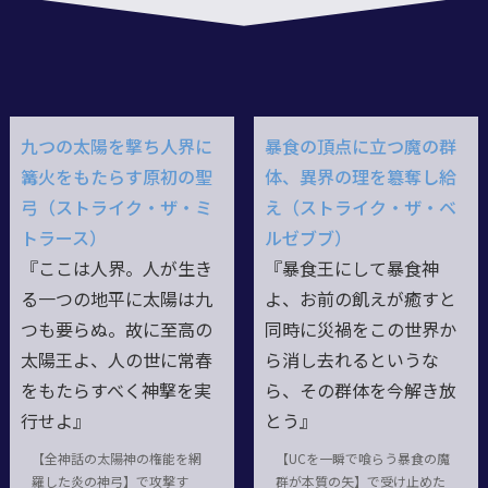
九つの太陽を撃ち人界に
暴食の頂点に立つ魔の群
篝火をもたらす原初の聖
体、異界の理を簒奪し給
弓（ストライク・ザ・ミ
え（ストライク・ザ・ベ
トラース）
ルゼブブ）
『ここは人界。人が生き
『暴食王にして暴食神
る一つの地平に太陽は九
よ、お前の飢えが癒すと
つも要らぬ。故に至高の
同時に災禍をこの世界か
太陽王よ、人の世に常春
ら消し去れるというな
をもたらすべく神撃を実
ら、その群体を今解き放
行せよ』
とう』
【全神話の太陽神の権能を網
【UCを一瞬で喰らう暴食の魔
羅した炎の神弓】で攻撃す
群が本質の矢】で受け止めた