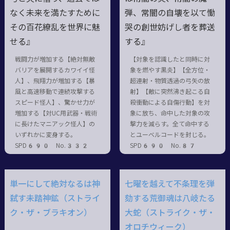
なく未来を満たすために
弾、常闇の自壊を以て慟
その百花繚乱を世界に魅
哭の創世妨げし者を葬送
せる』
する』
戦闘力が増加する【絶対無敵
【対象を認識したと同時に対
バリアを展開するカワイイ怪
象を燃やす黒炎】【全方位・
人】、飛翔力が増加する【暴
超連射・物質透過の弓矢の放
風と高速移動で連続攻撃する
射】【敵に突然沸き起こる自
スピード怪人】、驚かせ力が
殺衝動による自傷行動】を対
増加する【対UC用武器・戦術
象に放ち、命中した対象の攻
に長けたマニアック怪人】の
撃力を減らす。全て命中する
いずれかに変身する。
とユーベルコードを封じる。
SPD690 No.332
SPD690 No.87
単一にして絶対なるは神
七曜を越えて不条理を弾
弑す未踏神鉱（ストライ
劾する荒御魂は八岐たる
ク・ザ・ブラキオン）
大蛇（ストライク・ザ・
オロチウィーク）