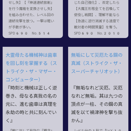
せし矢】【『神速連続放射』
じた自己強化】、否定したら
を行う魔槍を変換させし矢】
【大魔王形態全てを召喚して
を組み合わせた、レベル回の
使役し戦闘】、理解不能なら
連続攻撃を放つ。一撃は軽い
【急速に逆行消滅する速度で
が手数が多い。
敵対者の時間質量】を奪う。
SPD690 No.514
SPD690 No.2010
大霊母たる機械神は歯車
無垢にして災厄たる鋼の
を回し刻を掌握する（ス
真滅（ストライク・ザ・
トライク・ザ・マザー・
スーパーチャリオット）
コンピューター）
『時刻と機械は正しく逆
『無垢なれど災厄、災厄
巻き、母なる真我の名の
なれど無垢。其は九つの
元に、進む歯車は真理を
頂点が一柱、その鋼の真
永劫の時と共に刻んでい
滅を以て禍津神を撃ち抜
く』
かん』
【敵に対して有効な『概念』
レベル分の1秒で【Lv×10