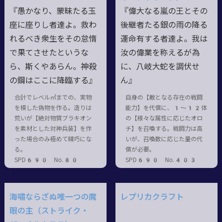
『愚かなり、蒙昧たる玉
『偉大なる嵐の王とその
座に座りし者達よ。救わ
後継者たる銀の雨の降る
れるべき衆生をその怠惰
運命有する者達よ。我は
で果てさせたというな
汝の偉業を称えるが為
ら、斯くやあらん。神殺
に、八岐大蛇を調伏せ
の鋼はここに降臨する』
ん』
合計でレベル㎥までの、実物
自身の【敵となる存在の戦闘
を模した偽物を作る。造りは
能力】を代償に、1〜12体
荒いが【絶対物質ブラキオン
の【様々な属性に応じたオロ
を素材とした対神兵装】を作
チ】を召喚する。戦闘力は高
った場合のみ極めて精巧にな
いが、召喚数に応じた量の代
る。
償が必要。
SPD690 No.80
SPD690 No.403
海嘯ならざぬ唯一つの魔
レプリカクラフト
眼の主（ストライク・