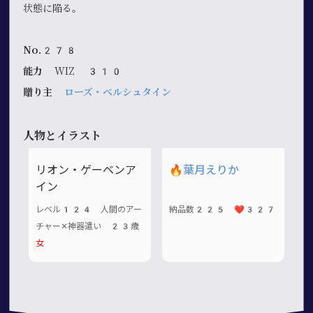
状態に陥る。
No.278
能力
WIZ 310
贈り主
ローズ・ベルシュタイン
人物とイラスト
リオン・ゲーベンア
🔥
葉月えりか
イン
レベル124 人間のアー
納品数225 ❤️327
チャー✕神器遣い 23歳
女