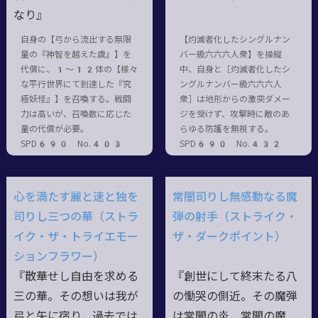
なり』
自身の【弓から流出する無限
【灼滅者化したシングルナン
量の『神智を越えた虞』】を
バー級六六六人衆】を操縦
代償に、1〜12体の【様々
中、自身と［灼滅者化したシ
な平行世界にて到達した『究
ングルナンバー級六六六人
極妖怪』】を召喚する。戦闘
衆］は地形からの激突ダメー
力は高いが、召喚数に応じた
ジを受けず、攻撃時に敵のあ
量の代償が必要。
らゆる防護を無視する。
SPD690 No.403
SPD690 No.432
心を満たす麗と速と独を
常闇司りし無感動なる魔
司りし三つの華（ストラ
弾の射手（ストライク・
イク・ザ・トライエモー
ザ・ダークポイント）
ションフラワー）
『散華せし自由を求める
『創世にして終末たる八
三の華。その想いは我が
の慟哭の側近。その魔弾
弓と矢に宿り、過去では
は常闇の炎、常闇の魔