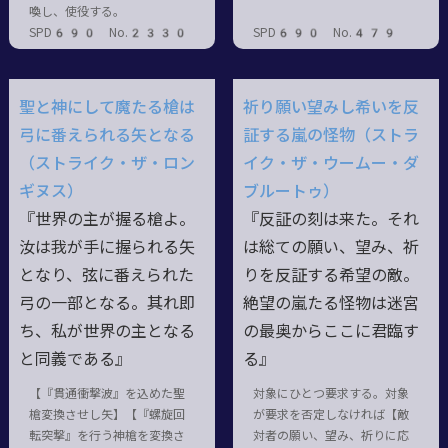
喚し、使役する。
SPD690 No.2330
SPD690 No.479
聖と神にして魔たる槍は
祈り願い望みし希いを反
弓に番えられる矢となる
証する嵐の怪物（ストラ
（ストライク・ザ・ロン
イク・ザ・ウームー・ダ
ギヌス）
ブルートゥ）
『世界の主が握る槍よ。
『反証の刻は来た。それ
汝は我が手に握られる矢
は総ての願い、望み、祈
となり、弦に番えられた
りを反証する希望の敵。
弓の一部となる。其れ即
絶望の嵐たる怪物は迷宮
ち、私が世界の主となる
の最奥からここに君臨す
と同義である』
る』
【『貫通衝撃波』を込めた聖
対象にひとつ要求する。対象
槍変換させし矢】【『螺旋回
が要求を否定しなければ【敵
転突撃』を行う神槍を変換さ
対者の願い、望み、祈りに応