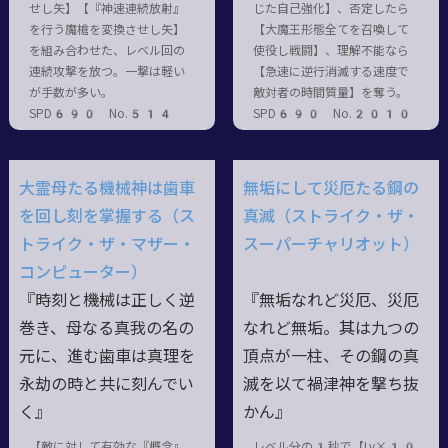
せし矢】【『神速連続放射』
じた自己強化】、否定したら
を行う魔槍を変換させし矢】
【大魔王形態全てを召喚して
を組み合わせた、レベル回の
使役し戦闘】、理解不能なら
連続攻撃を放つ。一撃は軽い
【急速に逆行消滅する速度で
が手数が多い。
敵対者の時間質量】を奪う。
SPD690 No.514
SPD690 No.2010
大霊母たる機械神は歯車
無垢にして災厄たる鋼の
を回し刻を掌握する（ス
真滅（ストライク・ザ・
トライク・ザ・マザー・
スーパーチャリオット）
コンピューター）
『時刻と機械は正しく逆
『無垢なれど災厄、災厄
巻き、母なる真我の名の
なれど無垢。其は九つの
元に、進む歯車は真理を
頂点が一柱、その鋼の真
永劫の時と共に刻んでい
滅を以て禍津神を撃ち抜
く』
かん』
【敵に対して有効な『概念』
レベル分の1秒で【Lv×10