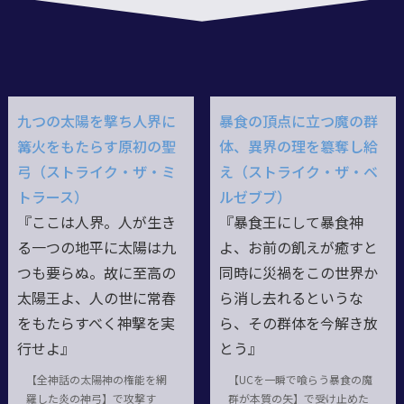
九つの太陽を撃ち人界に
暴食の頂点に立つ魔の群
篝火をもたらす原初の聖
体、異界の理を簒奪し給
弓（ストライク・ザ・ミ
え（ストライク・ザ・ベ
トラース）
ルゼブブ）
『ここは人界。人が生き
『暴食王にして暴食神
る一つの地平に太陽は九
よ、お前の飢えが癒すと
つも要らぬ。故に至高の
同時に災禍をこの世界か
太陽王よ、人の世に常春
ら消し去れるというな
をもたらすべく神撃を実
ら、その群体を今解き放
行せよ』
とう』
【全神話の太陽神の権能を網
【UCを一瞬で喰らう暴食の魔
羅した炎の神弓】で攻撃す
群が本質の矢】で受け止めた