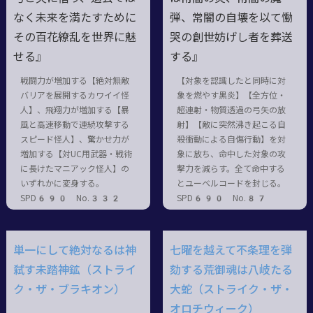
なく未来を満たすために
弾、常闇の自壊を以て慟
その百花繚乱を世界に魅
哭の創世妨げし者を葬送
せる』
する』
戦闘力が増加する【絶対無敵
【対象を認識したと同時に対
バリアを展開するカワイイ怪
象を燃やす黒炎】【全方位・
人】、飛翔力が増加する【暴
超連射・物質透過の弓矢の放
風と高速移動で連続攻撃する
射】【敵に突然沸き起こる自
スピード怪人】、驚かせ力が
殺衝動による自傷行動】を対
増加する【対UC用武器・戦術
象に放ち、命中した対象の攻
に長けたマニアック怪人】の
撃力を減らす。全て命中する
いずれかに変身する。
とユーベルコードを封じる。
SPD690 No.332
SPD690 No.87
単一にして絶対なるは神
七曜を越えて不条理を弾
弑す未踏神鉱（ストライ
劾する荒御魂は八岐たる
ク・ザ・ブラキオン）
大蛇（ストライク・ザ・
オロチウィーク）