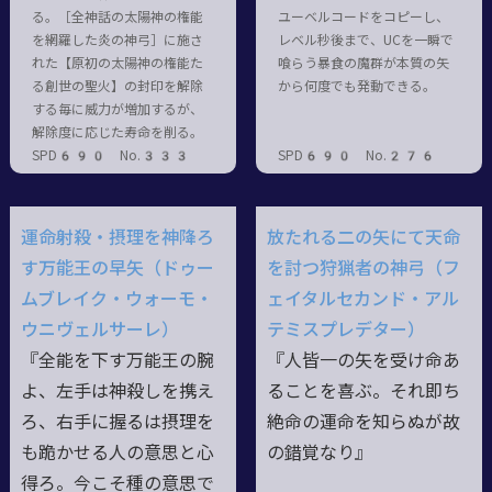
る。［全神話の太陽神の権能
ユーベルコードをコピーし、
を網羅した炎の神弓］に施さ
レベル秒後まで、UCを一瞬で
れた【原初の太陽神の権能た
喰らう暴食の魔群が本質の矢
る創世の聖火】の封印を解除
から何度でも発動できる。
する毎に威力が増加するが、
解除度に応じた寿命を削る。
SPD690 No.333
SPD690 No.276
運命射殺・摂理を神降ろ
放たれる二の矢にて天命
す万能王の早矢（ドゥー
を討つ狩猟者の神弓（フ
ムブレイク・ウォーモ・
ェイタルセカンド・アル
ウニヴェルサーレ）
テミスプレデター）
『全能を下す万能王の腕
『人皆一の矢を受け命あ
よ、左手は神殺しを携え
ることを喜ぶ。それ即ち
ろ、右手に握るは摂理を
絶命の運命を知らぬが故
も跪かせる人の意思と心
の錯覚なり』
得ろ。今こそ種の意思で