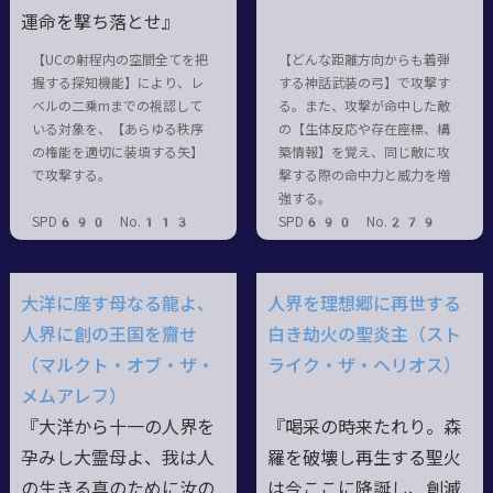
運命を撃ち落とせ』
【UCの射程内の空間全てを把
【どんな距離方向からも着弾
握する探知機能】により、レ
する神話武装の弓】で攻撃す
ベルの二乗mまでの視認して
る。また、攻撃が命中した敵
いる対象を、【あらゆる秩序
の【生体反応や存在座標、構
の権能を適切に装填する矢】
築情報】を覚え、同じ敵に攻
で攻撃する。
撃する際の命中力と威力を増
強する。
SPD690 No.113
SPD690 No.279
大洋に座す母なる龍よ、
人界を理想郷に再世する
人界に創の王国を齎せ
白き劫火の聖炎主（スト
（マルクト・オブ・ザ・
ライク・ザ・ヘリオス）
メムアレフ）
『大洋から十一の人界を
『喝采の時来たれり。森
孕みし大霊母よ、我は人
羅を破壊し再生する聖火
の生きる真のために汝の
は今ここに降誕し、創滅