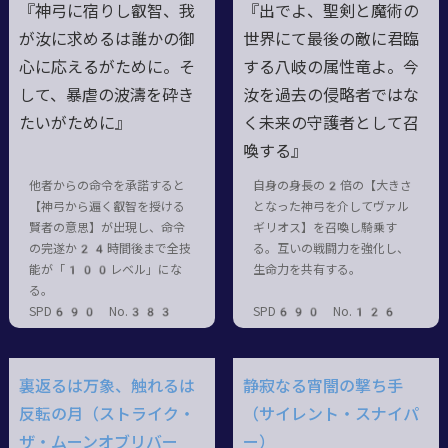
『神弓に宿りし叡智、我
『出でよ、聖剣と魔術の
が汝に求めるは誰かの御
世界にて最後の敵に君臨
心に応えるがために。そ
する八岐の属性竜よ。今
して、暴虐の波濤を砕き
汝を過去の侵略者ではな
たいがために』
く未来の守護者として召
喚する』
他者からの命令を承諾すると
自身の身長の2倍の【大きさ
【神弓から遍く叡智を授ける
となった神弓を介してヴァル
賢者の意思】が出現し、命令
ギリオス】を召喚し騎乗す
の完遂か24時間後まで全技
る。互いの戦闘力を強化し、
能が「100レベル」にな
生命力を共有する。
る。
SPD690 No.383
SPD690 No.126
裏返るは万象、触れるは
静寂なる宵闇の撃ち手
反転の月（ストライク・
（サイレント・スナイパ
ザ・ムーンオブリバー
ー）