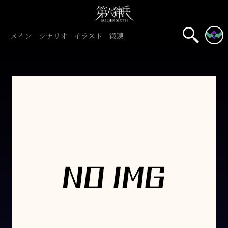
メイン
シナリオ
イラスト
鍛錬