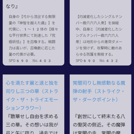
なり』
自身の【弓から流出する無限
【灼滅者化したシングルナン
量の『神智を越えた虞』】を
バー級六六六人衆】を操縦
代償に、1〜12体の【様々
中、自身と［灼滅者化したシ
な平行世界にて到達した『究
ングルナンバー級六六六人
極妖怪』】を召喚する。戦闘
衆］は地形からの激突ダメー
力は高いが、召喚数に応じた
ジを受けず、攻撃時に敵のあ
量の代償が必要。
らゆる防護を無視する。
SPD690 No.403
SPD690 No.432
心を満たす麗と速と独を
常闇司りし無感動なる魔
司りし三つの華（ストラ
弾の射手（ストライク・
イク・ザ・トライエモー
ザ・ダークポイント）
ションフラワー）
『散華せし自由を求める
『創世にして終末たる八
三の華。その想いは我が
の慟哭の側近。その魔弾
弓と矢に宿り、過去では
は常闇の炎、常闇の魔