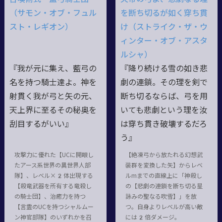
（サモン・オブ・フュル
を断ち切るが如く穿ち貫
スト・レギオン）
け（ストライク・ザ・ウ
ィンター・オブ・アスタ
ルシャ）
『我が元に集え、藍弓の
『降り続ける雪の如き悲
名を持つ騎士達よ。神を
劇の連鎖。その理を剣で
射貫く我が弓と矢の元、
断ち切るならば、弓を用
天上界に至るその秘奥を
いても悲劇という理を汝
刮目するがいい』
は穿ち貫き破壊するだろ
う』
攻撃力に優れた【UCに開眼し
【絶凍弓から放たれる幻想武
たアース系世界の異世界人部
装群を変換した矢】からレベ
隊】、レベル×2体出現する
ルmまでの直線上に「神殺し
【殺竜武器を所有する竜殺し
の【悲劇の連鎖を断ち切る星
の騎士団】、治癒力を持つ
詠みの聖なる吹雪】」を放
【言霊のUCを持つシャルムー
つ。自身よりレベルが高い敵
ン神官部隊】のいずれかを召
には2倍ダメージ。