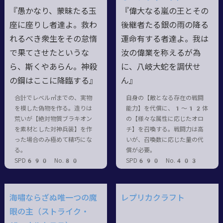
『愚かなり、蒙昧たる玉
『偉大なる嵐の王とその
座に座りし者達よ。救わ
後継者たる銀の雨の降る
れるべき衆生をその怠惰
運命有する者達よ。我は
で果てさせたというな
汝の偉業を称えるが為
ら、斯くやあらん。神殺
に、八岐大蛇を調伏せ
の鋼はここに降臨する』
ん』
合計でレベル㎥までの、実物
自身の【敵となる存在の戦闘
を模した偽物を作る。造りは
能力】を代償に、1〜12体
荒いが【絶対物質ブラキオン
の【様々な属性に応じたオロ
を素材とした対神兵装】を作
チ】を召喚する。戦闘力は高
った場合のみ極めて精巧にな
いが、召喚数に応じた量の代
る。
償が必要。
SPD690 No.80
SPD690 No.403
海嘯ならざぬ唯一つの魔
レプリカクラフト
眼の主（ストライク・