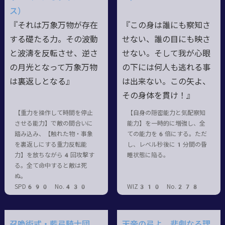
ス）
『それは万象万物が存在
『この身は誰にも察知さ
する礎たる力。その波動
せない、誰の目にも映さ
と波濤を反転させ、逆さ
せない。そして我が心眼
の月光となって万象万物
の下には何人も逃れる事
は裏返しとなる』
は出来ない。この矢よ、
その身体を貫け！』
【重力を操作して時間を停止
【自身の隠密能力と気配察知
させる能力】で敵の間合いに
能力】を一時的に増強し、全
踏み込み、【触れた物・事象
ての能力を6倍にする。ただ
を裏返しにする重力反転能
し、レベル秒後に1分間の昏
力】を放ちながら4回攻撃す
睡状態に陥る。
る。全て命中すると敵は死
ぬ。
SPD690 No.430
WIZ310 No.278
召喚術式・藍弓騎士団
天帝の弓よ、悲劇なる理