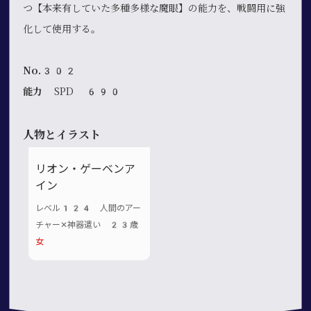
つ【本来有していた多種多様な魔眼】の能力を、戦闘用に強
化して使用する。
No.302
能力
SPD 690
人物とイラスト
リオン・ゲーベンア
イン
レベル124 人間のアー
チャー✕神器遣い 23歳
女