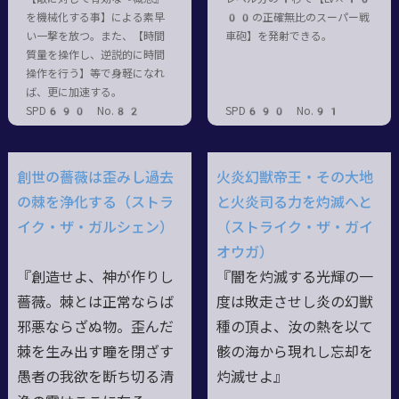
を機械化する事】による素早
00の正確無比のスーパー戦
い一撃を放つ。また、【時間
車砲】を発射できる。
質量を操作し、逆説的に時間
操作を行う】等で身軽になれ
ば、更に加速する。
SPD690 No.82
SPD690 No.91
創世の薔薇は歪みし過去
火炎幻獣帝王・その大地
の棘を浄化する（ストラ
と火炎司る力を灼滅へと
イク・ザ・ガルシェン）
（ストライク・ザ・ガイ
オウガ）
『創造せよ、神が作りし
『闇を灼滅する光輝の一
薔薇。棘とは正常ならば
度は敗走させし炎の幻獣
邪悪ならざぬ物。歪んだ
種の頂よ、汝の熱を以て
棘を生み出す瞳を閉ざす
骸の海から現れし忘却を
愚者の我欲を断ち切る清
灼滅せよ』