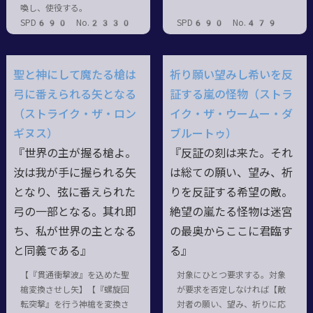
喚し、使役する。
SPD690 No.2330
SPD690 No.479
聖と神にして魔たる槍は
祈り願い望みし希いを反
弓に番えられる矢となる
証する嵐の怪物（ストラ
（ストライク・ザ・ロン
イク・ザ・ウームー・ダ
ギヌス）
ブルートゥ）
『世界の主が握る槍よ。
『反証の刻は来た。それ
汝は我が手に握られる矢
は総ての願い、望み、祈
となり、弦に番えられた
りを反証する希望の敵。
弓の一部となる。其れ即
絶望の嵐たる怪物は迷宮
ち、私が世界の主となる
の最奥からここに君臨す
と同義である』
る』
【『貫通衝撃波』を込めた聖
対象にひとつ要求する。対象
槍変換させし矢】【『螺旋回
が要求を否定しなければ【敵
転突撃』を行う神槍を変換さ
対者の願い、望み、祈りに応