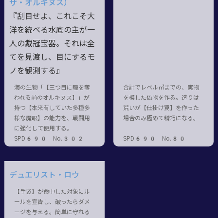
ザ・オルキヌス）
『刮目せよ、これこそ大
洋を統べる水底の主が一
人の戴冠宝器。それは全
てを見渡し、目にするモ
ノを観測する』
海の生物「【三つ目に瞳を奪
合計でレベル㎥までの、実物
われる前のオルキヌス】」が
を模した偽物を作る。造りは
持つ【本来有していた多種多
荒いが【仕掛け罠】を作った
様な魔眼】の能力を、戦闘用
場合のみ極めて精巧になる。
に強化して使用する。
SPD690 No.302
SPD690 No.80
デュエリスト・ロウ
【手袋】が命中した対象にル
ールを宣告し、破ったらダメ
ージを与える。簡単に守れる