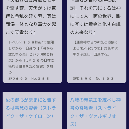
『天駆けるは解放と安寧
『巫女が告げる時の祝
を齎す蒼、天焦がすは束
詞。それを形にするは神
縛と争乱を砕く紫、其は
にして人。両の世界、眼
両儀一体となり革命を起
に写すは黄金と化す白紙
こす天霆なり』
の未来なり』
レベル×100km/hで飛翔
【運命神からの神託と憑依に
しながら、自身の【『弓から
よる未来予知の他】対象の攻
放たれる矢』という現象と概
撃を予想し、回避する。
念】から【lv×20の自在に
操れる世界を焼く雷霆】を放
つ。
SPD690 No.355
SPD690 No.103
汝の御心がままにと告す
八岐の帝竜王を統べし神
るは弓慧の賢者（ストラ
弓の召喚者（ストライ
イク・ザ・ケイローン）
ク・ザ・ヴァルギリオ
ス）