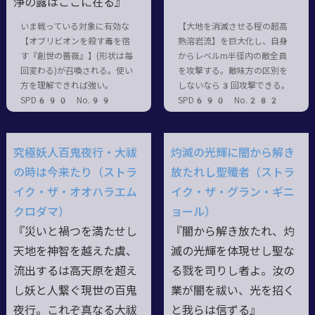
浄の露はここに在る』
いま戦っている対象に有効な
【大地を消滅させる程の超高
【オブリビオンを殺す毒を宿
熱溶岩流】を巨大化し、自身
す『創世の薔薇』】(形状は毎
からレベルm半径内の敵全員
回変わる)が召喚される。使い
を攻撃する。敵味方の区別を
方を理解できれば強い。
しないなら3回攻撃できる。
SPD690 No.99
SPD690 No.282
究極妖人百鬼夜行・大祓
灼滅の光輝に闇から解き
の時は今来たり（ストラ
放たれし聖殲者（ストラ
イク・ザ・オオハラエム
イク・ザ・グラン・ギニ
クロダマ）
ョール）
『災いと禍つを満たせし
『闇から解き放たれ、灼
天地を神智を越えた虞、
滅の光輝を体現せし聖な
流出するは高天原を超え
る戮を司りし者よ。汝の
し妖と人繋ぐ現世の百鬼
業が闇を祓い、光を招く
夜行。これぞ真なる大祓
と我らは信ずる』