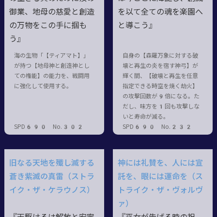
御業、地母の慈愛と創造
を以て全ての魂を楽園へ
の万物をこの手に掴も
と導こう』
う』
海の生物「【ティアマト】」
自身の【森羅万象に対する破
が持つ【地母神と創造神とし
壊と再生の炎を宿す神弓】が
ての権能】の能力を、戦闘用
輝く間、【破壊と再生を任意
に強化して使用する。
指定できる時空を焼く劫火】
の攻撃回数が9倍になる。た
だし、味方を1回も攻撃しな
いと寿命が減る。
SPD690 No.302
SPD690 No.232
旧なる天地を殲し滅する
神には礼賛を、人には宣
蒼き紫滅の真雷（ストラ
託を、眼には運命を（ス
イク・ザ・ケラウノス）
トライク・ザ・ヴォルヴ
ァ）