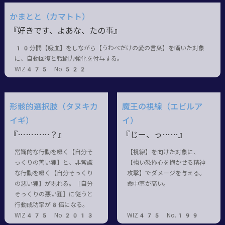
かまとと（カマトト）
『好きです、よあな、たの事』
10分間【吸血】をしながら【うわべだけの愛の言葉】を囁いた対象
に、自動回復と戦闘力強化を付与する。
WIZ475 No.522
形骸的選択肢（タヌキカ
魔王の視線（エビルア
イギ）
イ）
『…………？』
『じー、っ……』
常識的な行動を囁く【自分そ
【視線】を向けた対象に、
っくりの善い狸】と、非常識
【強い恐怖心を抱かせる精神
な行動を囁く【自分そっくり
攻撃】でダメージを与える。
の悪い狸】が現れる。［自分
命中率が高い。
そっくりの悪い狸］に従うと
行動成功率が8倍になる。
WIZ475 No.2013
WIZ475 No.199