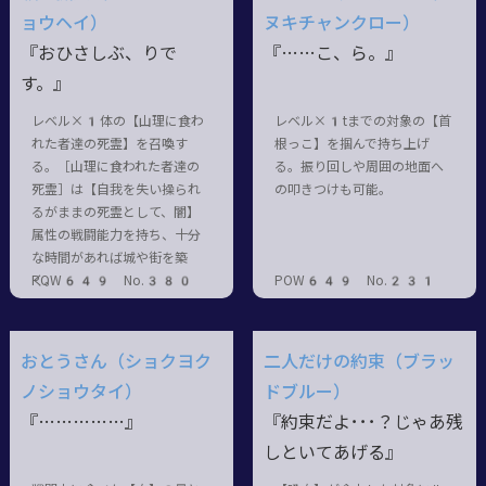
ョウヘイ）
ヌキチャンクロー）
『おひさしぶ、りで
『……こ、ら。』
す。』
レベル×1体の【山理に食わ
レベル×1tまでの対象の【首
れた者達の死霊】を召喚す
根っこ】を掴んで持ち上げ
る。［山理に食われた者達の
る。振り回しや周囲の地面へ
死霊］は【自我を失い操られ
の叩きつけも可能。
るがままの死霊として、闇】
属性の戦闘能力を持ち、十分
な時間があれば城や街を築
く。
POW649 No.380
POW649 No.231
おとうさん（ショクヨク
二人だけの約束（ブラッ
ノショウタイ）
ドブルー）
『……………』
『約束だよ･･･？じゃあ残
しといてあげる』