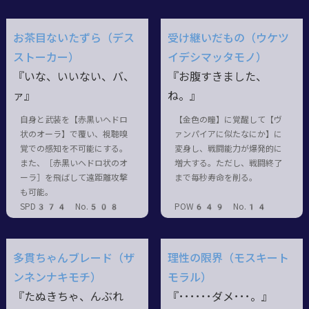
お茶目ないたずら（デス
受け継いだもの（ウケツ
ストーカー）
イデシマッタモノ）
『いな、いいない、バ、
『お腹すきました、
ァ』
ね。』
自身と武装を【赤黒いヘドロ
【金色の瞳】に覚醒して【ヴ
状のオーラ】で覆い、視聴嗅
ァンパイアに似たなにか】に
覚での感知を不可能にする。
変身し、戦闘能力が爆発的に
また、［赤黒いヘドロ状のオ
増大する。ただし、戦闘終了
ーラ］を飛ばして遠距離攻撃
まで毎秒寿命を削る。
も可能。
SPD374 No.508
POW649 No.14
多貫ちゃんブレード（ザ
理性の限界（モスキート
ンネンナキモチ）
モラル）
『たぬきちゃ、んぶれ
『･･････
ダメ
･･･。』