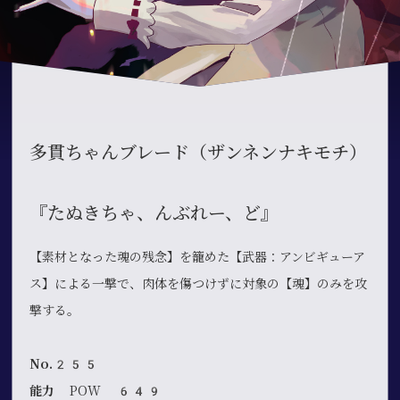
多貫ちゃんブレード（ザンネンナキモチ）
『たぬきちゃ、んぶれー、ど』
【素材となった魂の残念】を籠めた【武器：アンビギューア
ス】による一撃で、肉体を傷つけずに対象の【魂】のみを攻
撃する。
No.255
能力
POW 649