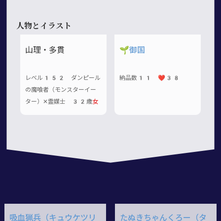
人物とイラスト
山理・多貫
🌱
御国
レベル152 ダンピール
納品数11 ❤️38
の魔喰者（モンスターイー
ター）✕霊媒士 32歳
女
吸血猟兵（キュウケツリ
たぬきちゃんくろー（タ