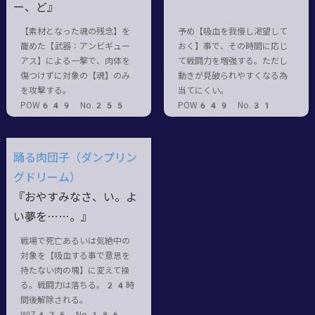
ー、ど』
【素材となった魂の残念】を
予め【吸血を我慢し渇望して
籠めた【武器：アンビギュー
おく】事で、その時間に応じ
アス】による一撃で、肉体を
て戦闘力を増強する。ただし
傷つけずに対象の【魂】のみ
動きが見破られやすくなる為
を攻撃する。
当てにくい。
POW649 No.255
POW649 No.31
踊る肉団子（ダンプリン
グドリーム）
『おやすみなさ、い。よ
い夢を……。』
戦場で死亡あるいは気絶中の
対象を【吸血する事で意思を
持たない肉の塊】に変えて操
る。戦闘力は落ちる。24時
間後解除される。
WIZ475 No.186