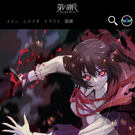
メイン
シナリオ
イラスト
鍛錬