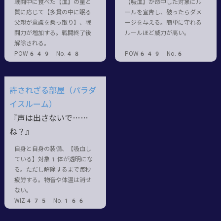
戦闘中に食べた【血】の量と
【吸血】が命中した対象にル
質に応じて【多貫の中に眠る
ールを宣告し、破ったらダメ
父親が意識を乗っ取り】、戦
ージを与える。簡単に守れる
闘力が増加する。戦闘終了後
ルールほど威力が高い。
解除される。
POW649 No.48
POW649 No.6
許されざる部屋（パラダ
イスルーム）
『声は出さないで……
ね？』
自身と自身の装備、【吸血し
ている】対象1体が透明にな
る。ただし解除するまで毎秒
疲労する。物音や体温は消せ
ない。
WIZ475 No.166