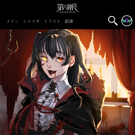
メイン
シナリオ
イラスト
鍛錬