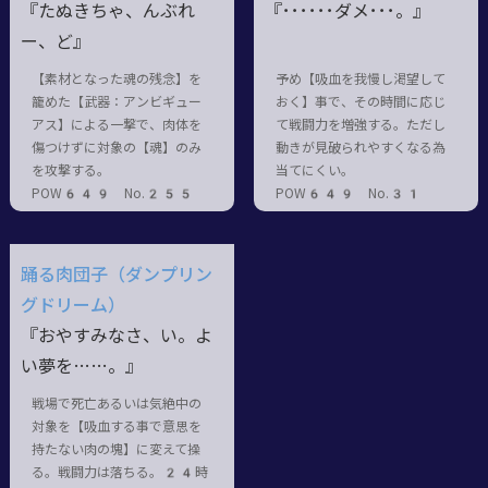
『たぬきちゃ、んぶれ
『･･････
ダメ
･･･。』
ー、ど』
【素材となった魂の残念】を
予め【吸血を我慢し渇望して
籠めた【武器：アンビギュー
おく】事で、その時間に応じ
アス】による一撃で、肉体を
て戦闘力を増強する。ただし
傷つけずに対象の【魂】のみ
動きが見破られやすくなる為
を攻撃する。
当てにくい。
POW649 No.255
POW649 No.31
踊る肉団子（ダンプリン
グドリーム）
『おやすみなさ、い。よ
い夢を……。』
戦場で死亡あるいは気絶中の
対象を【吸血する事で意思を
持たない肉の塊】に変えて操
る。戦闘力は落ちる。24時