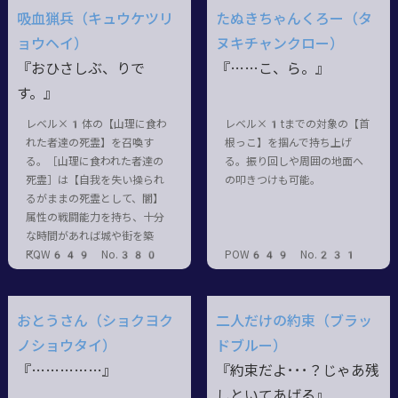
吸血猟兵（キュウケツリ
たぬきちゃんくろー（タ
ョウヘイ）
ヌキチャンクロー）
『おひさしぶ、りで
『……こ、ら。』
す。』
レベル×1体の【山理に食わ
レベル×1tまでの対象の【首
れた者達の死霊】を召喚す
根っこ】を掴んで持ち上げ
る。［山理に食われた者達の
る。振り回しや周囲の地面へ
死霊］は【自我を失い操られ
の叩きつけも可能。
るがままの死霊として、闇】
属性の戦闘能力を持ち、十分
な時間があれば城や街を築
く。
POW649 No.380
POW649 No.231
おとうさん（ショクヨク
二人だけの約束（ブラッ
ノショウタイ）
ドブルー）
『……………』
『約束だよ･･･？じゃあ残
しといてあげる』