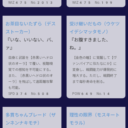
WIZ475 No.2013
WIZ475 No.199
お茶目ないたずら（デス
受け継いだもの（ウケツ
ストーカー）
イデシマッタモノ）
『いな、いいない、バ、
『お腹すきました、
ァ』
ね。』
自身と武装を【赤黒いヘドロ
【金色の瞳】に覚醒して【ヴ
状のオーラ】で覆い、視聴嗅
ァンパイアに似たなにか】に
覚での感知を不可能にする。
変身し、戦闘能力が爆発的に
また、［赤黒いヘドロ状のオ
増大する。ただし、戦闘終了
ーラ］を飛ばして遠距離攻撃
まで毎秒寿命を削る。
も可能。
SPD374 No.508
POW649 No.14
多貫ちゃんブレード（ザ
理性の限界（モスキート
ンネンナキモチ）
モラル）