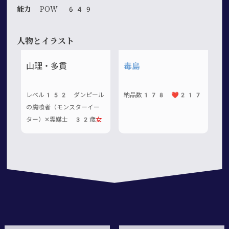
能力
POW 649
人物とイラスト
山理・多貫
毒島
レベル152 ダンピール
納品数178 ❤️217
の魔喰者（モンスターイー
ター）✕霊媒士 32歳
女