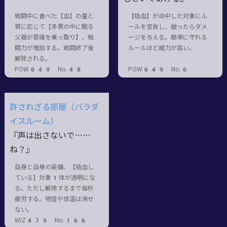
戦闘中に食べた【血】の量と
【吸血】が命中した対象にル
質に応じて【多貫の中に眠る
ールを宣告し、破ったらダメ
父親が意識を乗っ取り】、戦
ージを与える。簡単に守れる
闘力が増加する。戦闘終了後
ルールほど威力が高い。
解除される。
POW649 No.48
POW649 No.6
許されざる部屋（パラダ
イスルーム）
『声は出さないで……
ね？』
自身と自身の装備、【吸血し
ている】対象1体が透明にな
る。ただし解除するまで毎秒
疲労する。物音や体温は消せ
ない。
WIZ475 No.166