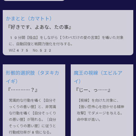
かまとと（カマトト）
『好きです、よあな、たの事』
10分間【吸血】をしながら【うわべだけの愛の言葉】を囁いた対象
に、自動回復と戦闘力強化を付与する。
WIZ475 No.522
形骸的選択肢（タヌキカ
魔王の視線（エビルア
イギ）
イ）
『…………？』
『じー、っ……』
常識的な行動を囁く【自分そ
【視線】を向けた対象に、
っくりの善い狸】と、非常識
【強い恐怖心を抱かせる精神
な行動を囁く【自分そっくり
攻撃】でダメージを与える。
の悪い狸】が現れる。［自分
命中率が高い。
そっくりの悪い狸］に従うと
行動成功率が8倍になる。