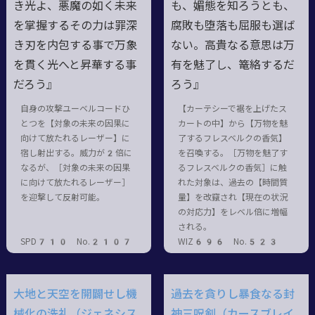
き光よ、悪魔の如く未来
も、媚態を知ろうとも、
を掌握するその力は罪深
腐敗も堕落も屈服も選ば
き刃を内包する事で万象
ない。高貴なる意思は万
を貫く光へと昇華する事
有を魅了し、篭絡するだ
だろう』
ろう』
自身の攻撃ユーベルコードひ
【カーテシーで裾を上げたス
とつを【対象の未来の因果に
カートの中】から【万物を魅
向けて放たれるレーザー】に
了するフレスベルクの香気】
宿し射出する。威力が2倍に
を召喚する。［万物を魅了す
なるが、［対象の未来の因果
るフレスベルクの香気］に触
に向けて放たれるレーザー］
れた対象は、過去の【時間質
を迎撃して反射可能。
量】を改竄され【現在の状況
の対応力】をレベル倍に増幅
される。
SPD710 No.2107
WIZ696 No.523
大地と天空を開闢せし機
過去を貪りし暴食なる封
械化の洗礼（ジェネシス
神三呪剣（カースブレイ