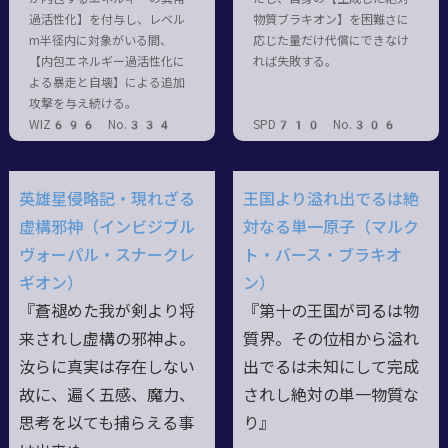
過活性化】を付与し、レベル
物質ブラキオン】を困難さに
m半径内に対象がいる間、
応じた量だけ代償にできなけ
【内包エネルギー過活性化に
れば失敗する。
よる暴走と自壊】による追加
攻撃を与え続ける。
WIZ696 No.334
SPD710 No.306
英雄星侵略記・現れざる
王国より溢れ出でるは絶
虚構邪神（インビジブル
対なる単一原子（マルク
ヴォーパル・スナークレ
ト・バース・ブラキオ
ギオン）
ン）
『蒼褪めた我が剣より将
『第十の王国が司るは物
来されし虚構の邪神よ。
質界。その位相から溢れ
汝らに真実は存在しない
出でるは未知にして完成
故に、遍く五感、魔力、
されし絶対の単一物質な
思考を以ても捕らえる事
り』