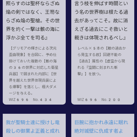
照らすのは聖杯ならざぬ
言う枝を伸ばす時間とい
焔の剣ではなく、王笏な
う名の世界樹は根たる過
らざぬ焔の聖槍。その世
去があってこそ。故に消
界を灼く一撃は骸の海に
えざる過去にこそ救いと
浮かぶ全てを司る』
裁きは体現されるべし』
【グリモアの輝きによる次元
レベル×5本の【敵の過去か
歪曲現象】を合図に、予め仕
ら発生する故】回避不能の
掛けておいた複数の【骸の海
【過去】属性の【虚空から現
の36の世界に対応した衛星
れる『空間に刻まれた斬
兵器】で囲まれた内部に【世
撃』】を放つ。
界を越えた世界体現兵装によ
る爆撃】を落とし、極大ダメ
ージを与える。
WIZ696 No.434
WIZ696 No.200
我が聖騎士達に授けし竜
巨腕に抱かれ永遠に眠れ
殺しの御業よ正義と成れ
絶対城壁に仇成す者よ