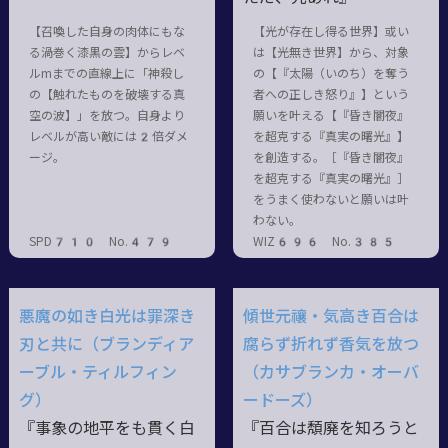
【召喚した自身の肉体にもな
【光が存在し得る世界】或い
る渦巻く漆黒の雲】からレベ
は【光無き世界】から、対象
ルmまでの直線上に「神殺し
の【『太陽（いのち）を奪う
の【触れたものを破壊する真
者への正しき怒り』】という
空の波】」を放つ。自身より
願いを叶える【『昏き闇夜』
レベルが高い敵には2倍ダメ
を超克する『真実の曙光』】
ージ。
を創造する。［『昏き闇夜』
を超克する『真実の曙光』］
をうまく使わないと願いは叶
わない。
SPD710 No.479
WIZ696 No.385
悪魔の如き白光は罪深き
傾世元禳・気高き百合は
刃と共に（ブランディア
腐らず折れず香気を放つ
ーブル・ティルフィン
（カサブランカ・オーバ
グ）
ードーズ）
『事象の地平をも貫く白
『百合は頽廃を知ろうと