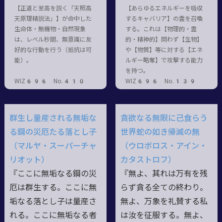
【正道と至高を説く「天照高
【あらゆるエネルギーを吸収
天原理精説法」】が命中した
するキャバリア】の霊を召喚
生命体・無機物・自然現象
する。これは【物理的・霊
は、レベル秒間、無意識に友
的・精神的】問わず【生物】
好的な行動を行う（抵抗は可
や【物質】等に対する【エネ
能）。
ルギー略奪】で攻撃する能力
を持つ。
WIZ696 No.410
WIZ696 No.139
群生し量産される無垢な
貪欲なる無限に己食らう
る鋼の災厄たる落とし子
世界蛇の如き帰滅の無
（マルヤ・スーパーチャ
（ウロボロス・アイン・
リオット）
カタストロフ）
『ここに無垢なる鋼の災
『無よ、其れは万有を残
厄は群生する。ここに無
らず貪る全ての終わり。
垢なる落とし子は量産さ
無よ、万象を礼賛する私
れる。ここに無垢なる者
は汝を征服する。無よ、