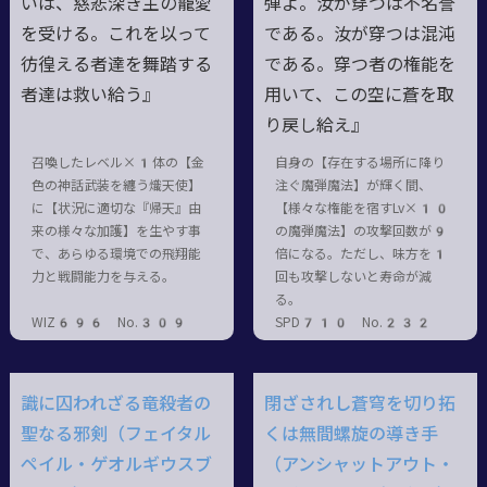
いは、慈悲深き主の寵愛
弾よ。汝が穿つは不名誉
を受ける。これを以って
である。汝が穿つは混沌
彷徨える者達を舞踏する
である。穿つ者の権能を
者達は救い給う』
用いて、この空に蒼を取
り戻し給え』
召喚したレベル×1体の【金
自身の【存在する場所に降り
色の神話武装を纏う熾天使】
注ぐ魔弾魔法】が輝く間、
に【状況に適切な『帰天』由
【様々な権能を宿すLv×10
来の様々な加護】を生やす事
の魔弾魔法】の攻撃回数が9
で、あらゆる環境での飛翔能
倍になる。ただし、味方を1
力と戦闘能力を与える。
回も攻撃しないと寿命が減
る。
WIZ696 No.309
SPD710 No.232
識に囚われざる竜殺者の
閉ざされし蒼穹を切り拓
聖なる邪剣（フェイタル
くは無間螺旋の導き手
ペイル・ゲオルギウスブ
（アンシャットアウト・