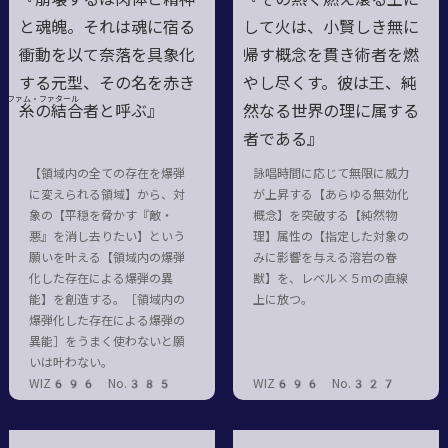
と魂魄。それは魂に宿る
して火は、小賢しき無に
衝動を以て奈落を具象化
帰す概念を貫き術者を燃
する元型、その名を赤き
やし尽くす。彼は王、純
ファム・ファタール
糸
の
結合者
と呼ぶ』
然なる世界の理に属する
者である』
【領域内の全ての存在を爆弾
詠唱時間に応じて無限に威力
に変えられる領域】から、対
が上昇する【あらゆる無効化
象の【平穏を脅かす『敵・
概念】を突破する【純然物
悪』を消し去りたい】という
理】属性の【指定した対象の
願いを叶える【領域内の爆弾
みに影響を与える溶岩の眷
化した存在による爆弾の異
獣】を、レベル×５mの直線
能】を創造する。［領域内の
上に放つ。
爆弾化した存在による爆弾の
異能］をうまく使わないと願
いは叶わない。
WIZ696 No.385
WIZ696 No.327