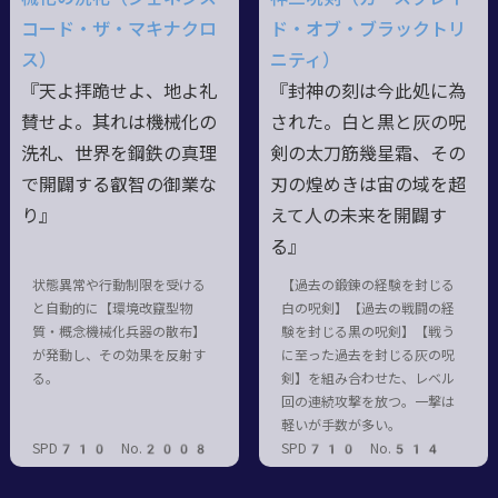
コード・ザ・マキナクロ
ド・オブ・ブラックトリ
ス）
ニティ）
『天よ拝跪せよ、地よ礼
『封神の刻は今此処に為
賛せよ。其れは機械化の
された。白と黒と灰の呪
洗礼、世界を鋼鉄の真理
剣の太刀筋幾星霜、その
で開闢する叡智の御業な
刃の煌めきは宙の域を超
り』
えて人の未来を開闢す
る』
状態異常や行動制限を受ける
【過去の鍛錬の経験を封じる
と自動的に【環境改竄型物
白の呪剣】【過去の戦闘の経
質・概念機械化兵器の散布】
験を封じる黒の呪剣】【戦う
が発動し、その効果を反射す
に至った過去を封じる灰の呪
る。
剣】を組み合わせた、レベル
回の連続攻撃を放つ。一撃は
軽いが手数が多い。
SPD710 No.2008
SPD710 No.514