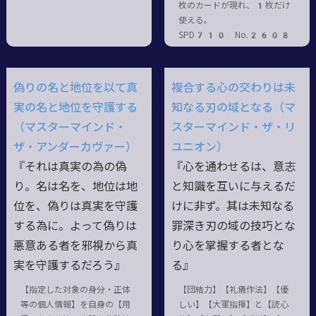
枚のカードが現れ、1枚だけ
使える。
SPD710 No.2608
偽りの名と地位を以て真
複合する心の交わりは未
実の名と地位を守護する
知なる刃の域となる（マ
（マスターマインド・
スターマインド・ザ・リ
ザ・アンダーカヴァー）
ユニオン）
『それは真実の為の偽
『心を通わせるは、意志
り。名は名を、地位は地
と知識を互いに与えるだ
位を、偽りは真実を守護
けに非ず。其は未知なる
する為に。よって偽りは
罪深き刃の域の技巧とな
悪意ある者を邪視から真
り心を掌握する者とな
実を守護するだろう』
る』
【指定した対象の身分・正体
【団結力】【礼儀作法】【優
等の個人情報】を自身の【用
しい】【大軍指揮】と【読心