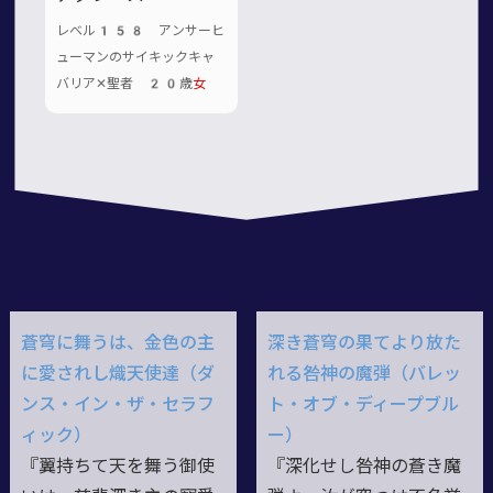
レベル158 アンサーヒ
ューマンのサイキックキャ
バリア✕聖者 20歳
女
蒼穹に舞うは、金色の主
深き蒼穹の果てより放た
に愛されし熾天使達（ダ
れる咎神の魔弾（バレッ
ンス・イン・ザ・セラフ
ト・オブ・ディープブル
ィック）
ー）
『翼持ちて天を舞う御使
『深化せし咎神の蒼き魔