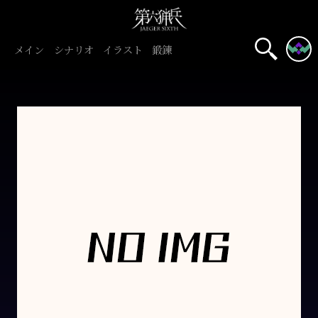
メイン
シナリオ
イラスト
鍛錬