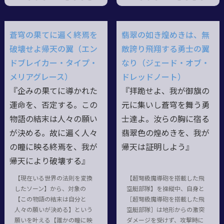
蒼穹の果てに遍く終焉を
翡翠の如き煌めきは、無
破壊せよ帰天の翼（エン
敵誇り飛翔する勇士の翼
ドブレイカー・タイプ・
なり（ジェード・オブ・
メリアグレース）
ドレッドノート）
『企みの果てに導かれた
『拝跪せよ、我が御旗の
運命を、否定する。この
元に集いし蒼穹を舞う勇
物語の結末は人々の願い
士達よ。汝らの胸に宿る
が決める。故に遍く人々
翡翠色の煌めきを、我が
の瞳に映る終焉を、我が
帰天は証明しよう』
帰天により破壊する』
【現在いる世界の法則を変換
【超弩級魔導砲を搭載した飛
したソーン】から、対象の
空艇部隊】を操縦中、自身と
【この物語の結末は自分と
［超弩級魔導砲を搭載した飛
人々の願いが決める】という
空艇部隊］は地形からの激突
願いを叶える【誰かの瞳に映
ダメージを受けず、攻撃時に