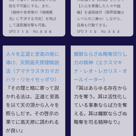
知を不可能にする。また、
【人心を掌握した人々や組
［精神や思考等の『魂魄概
織】を遠隔操作（限界距離は
念』に干渉する冷気］を飛ば
レベルの二乗m）しながら、
して遠距離攻撃も可能。
自身も行動できる。
SPD710 No.508
SPD710 No.353
人々を正道と至高の座に
魔獣ならざぬ略奪司りし
導け、天照高天原理精説
力の騎神（エクスマキ
法（アマテラスタカマガ
ナ・レオ・レガリス・オ
ハラ・リセイセッポウ）
ールイーター）
『その理と精に寄って説
『其はあらゆる存在から
かれる法は、正道と至高
力を奪う。其は活性化し
を以て天の頂から人々を
ている事象ならば力を奪
照らしだす。その啓示の
える。其は魔獣ならざぬ
果てに高天原に誘われる
略奪を司る騎神なり』
が良い』