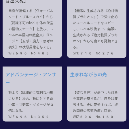
は出来ぬ』
自身が装備する【ヴォーパル
【無限に生成される『絶対物
ソード・ブルースカイ】から
質ブラキオン』】で受け止め
【認識不可のlv×5体の架空
たユーベルコードをコピー
の怪物スナーク】を放ち、レ
し、レベル秒後まで、無限に
ベルm半径内の敵全員にダメ
生成される『絶対物質ブラキ
ージと【五感・魔力・思考の
オン』から何度でも発動でき
喪失】の状態異常を与える。
る。
WIZ696 No.405
SPD710 No.276
アドバンテージ・アンサ
生まれながらの光
ー
敵より【戦術的に有利な地形
【聖なる光】が命中した対象
にいる】場合、敵に対する命
を高速治療するが、自身は疲
中率・回避率・ダメージが3
労する。更に疲労すれば、複
倍になる。
数同時の高速治療も可能。
WIZ696 No.352
WIZ696 No.160