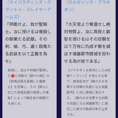
（マイパラディンズ・グ
（カルカソンヌ・ブラキ
ラントゥ・スレイヤーア
オン）
ームズ）
『拝跪せよ、我が聖騎
『大天使より奪還せし絶
士。汝に授けるは竜殺し
対物質よ、汝に真我と叡
の御業たる武器。その
智を授けるはその巨腕を
剣、槍、弓、遍く殺竜た
以て万有に仇成す骸を滅
る武装を以て正義を為
ぼす城塞都市建城を担わ
せ』
せる為が故である』
戦場に、自分や仲間が取得し
【ブラキオンを素材としたAI搭
た🔴と同数の【数かLV数】の
載ナノマシン】を降らせる事
【殺竜武器を装備した聖騎
で、戦場全体が【敵のみを攻
士】を召喚し、その【騎士に
撃する巨腕が兵器となる城塞
応じた殺竜武器の竜殺しの権
都市】と同じ環境に変化す
能】によって敵全員の戦闘力
る。［敵のみを攻撃する巨腕
を減らす。
が兵器となる城塞都市］に適
応した者の行動成功率が上昇
する。