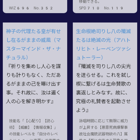
移動できる。
WIZ696 No.352
SPD710 No.119
神子の代理たる皇が有せ
生命根絶司りし八の殲滅
し在るがままの威風（マ
たるは絶滅の光（アハト
スターマインド・ザ・ナ
リヒト・レーベンツァシ
チュラル）
ュトーラー）
『祈りを集めし人心を謀
『殲滅を司りし八の尖光
りも計りもなく、ただあ
を迸らせる。これを弑し
るがままの己を曝け出す
楔に繋げるは生命賛歌の
事。それ故に、汝は遍く
裏返しとみなす。故に、
人の心を解き明かす』
究極の礼賛者を起動させ
よう』
技能名「【心配り】【読心
詠唱時間に応じて無限に威力
術】【威厳】【情報収集】」
が上昇する【悪意死病爆撃事
の技能レベルを「自分のレベ
故社会魔銃武器物欲の八】属