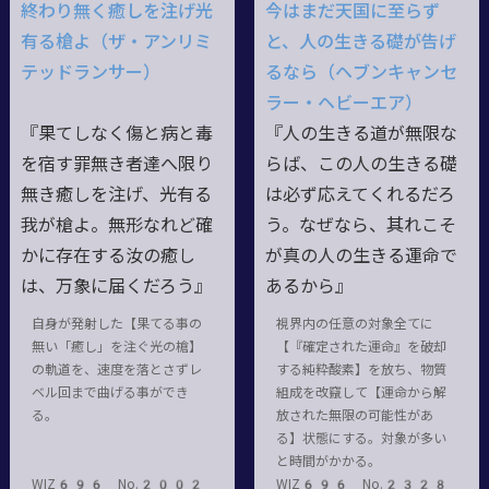
終わり無く癒しを注げ光
今はまだ天国に至らず
有る槍よ（ザ・アンリミ
と、人の生きる礎が告げ
テッドランサー）
るなら（ヘブンキャンセ
ラー・ヘビーエア）
『果てしなく傷と病と毒
『人の生きる道が無限な
を宿す罪無き者達へ限り
らば、この人の生きる礎
無き癒しを注げ、光有る
は必ず応えてくれるだろ
我が槍よ。無形なれど確
う。なぜなら、其れこそ
かに存在する汝の癒し
が真の人の生きる運命で
は、万象に届くだろう』
あるから』
自身が発射した【果てる事の
視界内の任意の対象全てに
無い「癒し」を注ぐ光の槍】
【『確定された運命』を破却
の軌道を、速度を落とさずレ
する純粋酸素】を放ち、物質
ベル回まで曲げる事ができ
組成を改竄して【運命から解
る。
放された無限の可能性があ
る】状態にする。対象が多い
と時間がかかる。
WIZ696 No.2002
WIZ696 No.2328