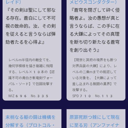
レイド）
メビウスコンダクター）
『その剣は聖にして邪な
『蒼穹を閉ざして砕く侵
る存在。蒼白にして不可
略者よ。汝の愚想が真と
視の致命的。汝、その剣
言うならば、この手に在
を従えると言うならば弾
る大鎌によってその真理
劾者たるを心得よ』
を断ち切り新たなる蒼穹
を創り出そう』
レベルm半径内の敵全てを、
【現世と冥府の境界をも断つ
幾何学模様を描き複雑に飛翔
対界兵装の大鎌】により、レ
する、レベル×10本の【認
ベルの二乗mまでの視認して
識不可の青白き斬竜剣ヴォー
いる対象を、【大鎌によって
パル・ソード】で包囲攻撃す
差し込まれる無間の異界】で
る。
攻撃する。
WIZ696 No.335
SPD710 No.113
末梢なる躯の鋼は機構を
原罪死断つ棘にして現在
分解する（プロトコル・
に至る刃（アンファイナ