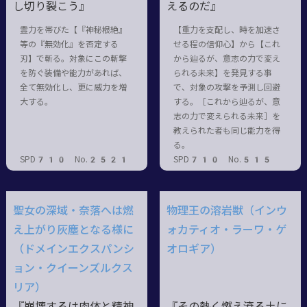
し切り裂こう』
えるのだ』
霊力を帯びた【『神秘根絶』
【重力を支配し、時を加速さ
等の『無効化』を否定する
せる程の信仰心】から【これ
刃】で斬る。対象にこの斬撃
から辿るが、意志の力で変え
を防ぐ装備や能力があれば、
られる未来】を発見する事
全て無効化し、更に威力を増
で、対象の攻撃を予測し回避
大する。
する。［これから辿るが、意
志の力で変えられる未来］を
教えられた者も同じ能力を得
る。
SPD710 No.2521
SPD710 No.515
聖女の深域・奈落へは燃
物理王の溶岩獣（インウ
え上がり灰塵となる様に
ォカティオ・ラーワ・ゲ
（ドメインエクスパンシ
オロギア）
ョン・クイーンズルクス
リア）
『崩壊するは肉体と精神
『その熱く燃え滾る土に