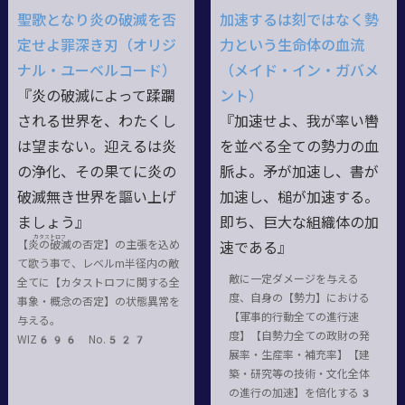
聖歌となり炎の破滅を否
加速するは刻ではなく勢
定せよ罪深き刃（オリジ
力という生命体の血流
ナル・ユーベルコード）
（メイド・イン・ガバメ
『炎の破滅によって蹂躙
ント）
される世界を、わたくし
『加速せよ、我が率い轡
は望まない。迎えるは炎
を並べる全ての勢力の血
の浄化、その果てに炎の
脈よ。矛が加速し、書が
破滅無き世界を謳い上げ
加速し、槌が加速する。
ましょう』
即ち、巨大な組織体の加
カタストロフ
【炎の
破滅
の否定】の主張を込め
速である』
て歌う事で、レベルm半径内の敵
敵に一定ダメージを与える
全てに【カタストロフに関する全
度、自身の【勢力】における
事象・概念の否定】の状態異常を
【軍事的行動全ての進行速
与える。
度】【自勢力全ての政財の発
WIZ696 No.527
展率・生産率・補充率】【建
築・研究等の技術・文化全体
の進行の加速】を倍化する3