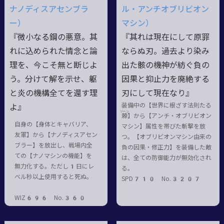
ナノディスアセンブラ
ル・アンチオブリビオン
ー）
マシン）
『微小なる鋼の悪意。其
『其れは現在にして原罪
れに込められた情念と論
ならぬ刃。過去より染み
理を、今こそ無と断じよ
出た骸の機神が紡ぐ負の
う。分けて解を示せ、躯
因果と抑止力を廃絶する
と炎の機構全てを還す理
刃にして現在なり』
装備中の【世界に根ざす法則たる
よ』
ソーン
棘
】から【アンチ・オブリビオン
自身の【身体とキャバリア、
マシン】属性を帯びた斬撃を放
友軍】から【ナノディスアセン
つ。【オブリビオンマシン由来の
ブラー】を放出し、戦場内全
負の因果・修正力】を装備した敵
ての【ナノマシンの機能】を
は、全ての防御能力が無効化され
無力化する。ただし1日にレ
る。
ベル秒以上使用すると死ぬ。
SPD710 No.3207
WIZ696 No.360