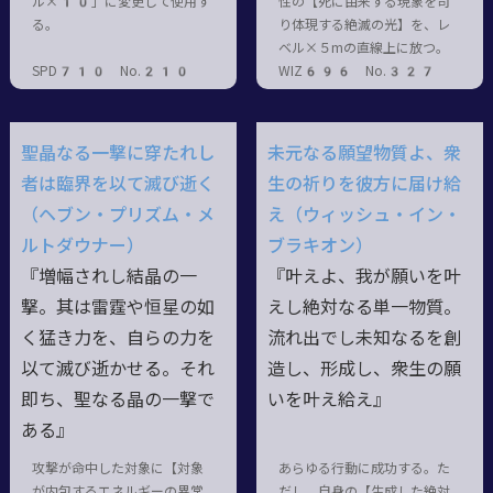
ル×10」に変更して使用す
性の【死に由来する現象を司
る。
り体現する絶滅の光】を、レ
ベル×５mの直線上に放つ。
SPD710 No.210
WIZ696 No.327
聖晶なる一撃に穿たれし
未元なる願望物質よ、衆
者は臨界を以て滅び逝く
生の祈りを彼方に届け給
（ヘブン・プリズム・メ
え（ウィッシュ・イン・
ルトダウナー）
ブラキオン）
『増幅されし結晶の一
『叶えよ、我が願いを叶
撃。其は雷霆や恒星の如
えし絶対なる単一物質。
く猛き力を、自らの力を
流れ出でし未知なるを創
以て滅び逝かせる。それ
造し、形成し、衆生の願
即ち、聖なる晶の一撃で
いを叶え給え』
ある』
攻撃が命中した対象に【対象
あらゆる行動に成功する。た
が内包するエネルギーの異常
だし、自身の【生成した絶対