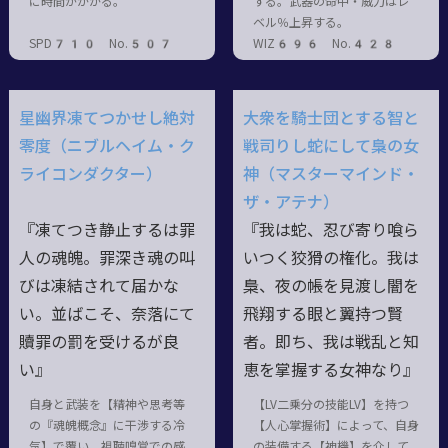
に時間がかかる。
する。武器の命中・威力はレ
ベル％上昇する。
SPD710 No.507
WIZ696 No.428
星幽界凍てつかせし絶対
大衆を騎士団とする智と
零度（ニブルヘイム・ク
戦司りし蛇にして梟の女
ライコンダクター）
神（マスターマインド・
ザ・アテナ）
『凍てつき静止するは罪
『我は蛇、忍び寄り喰ら
人の魂魄。罪深き魂の叫
いつく狡猾の権化。我は
びは凍結されて届かな
梟、夜の帳を見渡し闇を
い。並ばこそ、奈落にて
飛翔する眼と翼持つ賢
贖罪の罰を受けるが良
者。即ち、我は戦乱と知
い』
恵を掌握する女神なり』
自身と武装を【精神や思考等
【LV二乗分の技能LV】を持つ
の『魂魄概念』に干渉する冷
【人心掌握術】によって、自身
気】で覆い、視聴嗅覚での感
の装備する【神機】を介して