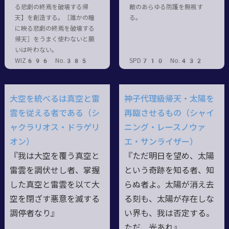
る悲劇の終焉を破壊する帰
敵のあらゆる防護を無視す
天】を創造する。［誰かの瞳
る。
に映る悲劇の終焉を破壊する
帰天］をうまく使わないと願
いは叶わない。
WIZ696 No.385
SPD710 No.432
大空を統べるは真空と雷
神子代理級帰天・太陽を
雲を従える者である（シ
再臨させるもの（シャイ
ャクラリオス・ドラゲリ
ニング・レースノウァ
オン）
エ・サンライザー）
『我は大空を覆う真空と
『ただ明日を望め、太陽
雷雲を調伏せし者、掌握
という奇跡を知る者、知
した真空と雷雲を以て大
らぬ者よ。太陽が消え去
空を閉ざす悪意を滅する
る刻も、太陽が存在しな
調停者なり』
い界も、我は否定する。
ただ、光あれ』