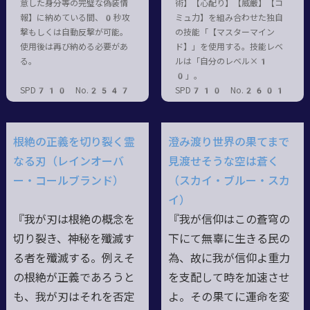
意した身分等の完璧な偽装情
術】【心配り】【威厳】【コ
報】に納めている間、0秒攻
ミュ力】を組み合わせた独自
撃もしくは自動反撃が可能。
の技能「【マスターマイン
使用後は再び納める必要があ
ド】」を使用する。技能レベ
る。
ルは「自分のレベル×1
0」。
SPD710 No.2547
SPD710 No.2601
根絶の正義を切り裂く霊
澄み渡り世界の果てまで
なる刃（レインオーバ
見渡せそうな空は蒼く
ー・コールブランド）
（スカイ・ブルー・スカ
イ）
『我が刃は根絶の概念を
『我が信仰はこの蒼穹の
切り裂き、神秘を殲滅す
下にて無辜に生きる民の
る者を殲滅する。例えそ
為、故に我が信仰よ重力
の根絶が正義であろうと
を支配して時を加速させ
も、我が刃はそれを否定
よ。その果てに運命を変