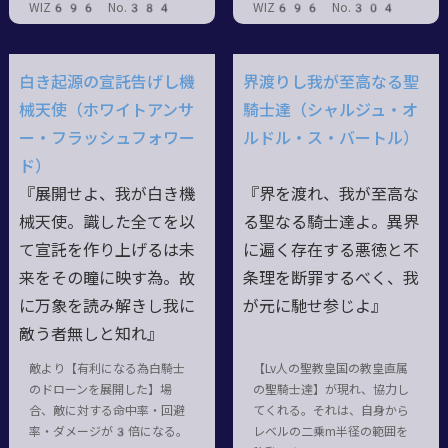
WIZ696 No.384
WIZ696 No.304
白き起源の宣託告げし機
界渡りし我が至高なる聖
械天使（ホワイトアンサ
騎士達（シャルジュ・オ
ー・フラッシュフォワー
ルドル・ス・バートル）
ド）
『展開せよ、我が白き機
『界を渡れ、我が至高な
械天使。識した全てを以
る聖なる騎士達よ。異界
て宣託を作り上げるは未
に遍く存在する悪徳と不
来をその瞳に映す為。故
条理を断罪するべく、我
に万象を読み解きし我に
が元に馳せ参じよ』
敵う者無しと知れ』
敵より【有利になる為白騎士
【Lv人の聖教皇国の教皇直属
のドローンを展開した】場
の聖騎士達】が現れ、協力し
合、敵に対する命中率・回避
てくれる。それは、自身から
率・ダメージが3倍になる。
レベルの二乗m半径の範囲を