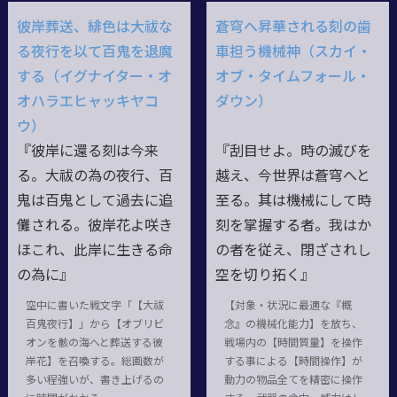
彼岸葬送、緋色は大祓な
蒼穹へ昇華される刻の歯
る夜行を以て百鬼を退魔
車担う機械神（スカイ・
する（イグナイター・オ
オブ・タイムフォール・
オハラエヒャッキヤコ
ダウン）
ウ）
『彼岸に還る刻は今来
『刮目せよ。時の滅びを
る。大祓の為の夜行、百
越え、今世界は蒼穹へと
鬼は百鬼として過去に追
至る。其は機械にして時
儺される。彼岸花よ咲き
刻を掌握する者。我はか
ほこれ、此岸に生きる命
の者を従え、閉ざされし
の為に』
空を切り拓く』
空中に書いた戦文字「【大祓
【対象・状況に最適な『概
百鬼夜行】」から【オブリビ
念』の機械化能力】を放ち、
オンを骸の海へと葬送する彼
戦場内の【時間質量】を操作
岸花】を召喚する。総画数が
する事による【時間操作】が
多い程強いが、書き上げるの
動力の物品全てを精密に操作