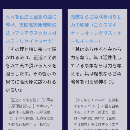
人々を正道と至高の座に
魔獣ならざぬ略奪司りし
導け、天照高天原理精説
力の騎神（エクスマキ
法（アマテラスタカマガ
ナ・レオ・レガリス・オ
ハラ・リセイセッポウ）
ールイーター）
『その理と精に寄って説
『其はあらゆる存在から
かれる法は、正道と至高
力を奪う。其は活性化し
を以て天の頂から人々を
ている事象ならば力を奪
照らしだす。その啓示の
える。其は魔獣ならざぬ
果てに高天原に誘われる
略奪を司る騎神なり』
が良い』
【正道と至高を説く「天照高
【あらゆるエネルギーを吸収
天原理精説法」】が命中した
するキャバリア】の霊を召喚
生命体・無機物・自然現象
する。これは【物理的・霊
は、レベル秒間、無意識に友
的・精神的】問わず【生物】
好的な行動を行う（抵抗は可
や【物質】等に対する【エネ