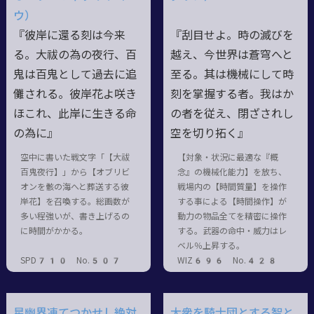
ウ）
『彼岸に還る刻は今来
『刮目せよ。時の滅びを
る。大祓の為の夜行、百
越え、今世界は蒼穹へと
鬼は百鬼として過去に追
至る。其は機械にして時
儺される。彼岸花よ咲き
刻を掌握する者。我はか
ほこれ、此岸に生きる命
の者を従え、閉ざされし
の為に』
空を切り拓く』
空中に書いた戦文字「【大祓
【対象・状況に最適な『概
百鬼夜行】」から【オブリビ
念』の機械化能力】を放ち、
オンを骸の海へと葬送する彼
戦場内の【時間質量】を操作
岸花】を召喚する。総画数が
する事による【時間操作】が
多い程強いが、書き上げるの
動力の物品全てを精密に操作
に時間がかかる。
する。武器の命中・威力はレ
ベル％上昇する。
SPD710 No.507
WIZ696 No.428
星幽界凍てつかせし絶対
大衆を騎士団とする智と