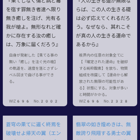
『果てしなく傷と病と毒
『人の生きる道が無限な
を宿す罪無き者達へ限り
らば、この人の生きる礎
無き癒しを注げ、光有る
は必ず応えてくれるだろ
我が槍よ。無形なれど確
う。なぜなら、其れこそ
かに存在する汝の癒し
が真の人の生きる運命で
は、万象に届くだろう』
あるから』
自身が発射した【果てる事の
視界内の任意の対象全てに
無い「癒し」を注ぐ光の槍】
【『確定された運命』を破却
の軌道を、速度を落とさずレ
する純粋酸素】を放ち、物質
ベル回まで曲げる事ができ
組成を改竄して【運命から解
る。
放された無限の可能性があ
る】状態にする。対象が多い
と時間がかかる。
WIZ696 No.2002
WIZ696 No.2328
蒼穹の果てに遍く終焉を
翡翠の如き煌めきは、無
破壊せよ帰天の翼（エン
敵誇り飛翔する勇士の翼