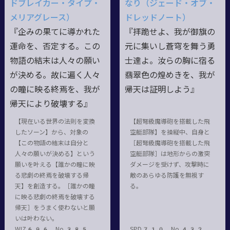
ドブレイカー・タイプ・
なり（ジェード・オブ・
メリアグレース）
ドレッドノート）
『企みの果てに導かれた
『拝跪せよ、我が御旗の
運命を、否定する。この
元に集いし蒼穹を舞う勇
物語の結末は人々の願い
士達よ。汝らの胸に宿る
が決める。故に遍く人々
翡翠色の煌めきを、我が
の瞳に映る終焉を、我が
帰天は証明しよう』
帰天により破壊する』
【現在いる世界の法則を変換
【超弩級魔導砲を搭載した飛
したソーン】から、対象の
空艇部隊】を操縦中、自身と
【この物語の結末は自分と
［超弩級魔導砲を搭載した飛
人々の願いが決める】という
空艇部隊］は地形からの激突
願いを叶える【誰かの瞳に映
ダメージを受けず、攻撃時に
る悲劇の終焉を破壊する帰
敵のあらゆる防護を無視す
天】を創造する。［誰かの瞳
る。
に映る悲劇の終焉を破壊する
帰天］をうまく使わないと願
いは叶わない。
WIZ696 No.385
SPD710 No.432