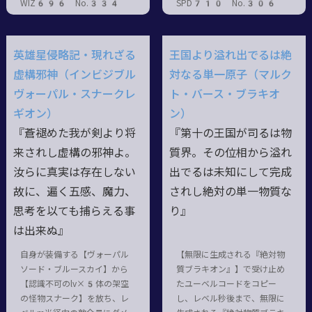
WIZ696 No.334
SPD710 No.306
英雄星侵略記・現れざる
王国より溢れ出でるは絶
虚構邪神（インビジブル
対なる単一原子（マルク
ヴォーパル・スナークレ
ト・バース・ブラキオ
ギオン）
ン）
『蒼褪めた我が剣より将
『第十の王国が司るは物
来されし虚構の邪神よ。
質界。その位相から溢れ
汝らに真実は存在しない
出でるは未知にして完成
故に、遍く五感、魔力、
されし絶対の単一物質な
思考を以ても捕らえる事
り』
は出来ぬ』
自身が装備する【ヴォーパル
【無限に生成される『絶対物
ソード・ブルースカイ】から
質ブラキオン』】で受け止め
【認識不可のlv×5体の架空
たユーベルコードをコピー
の怪物スナーク】を放ち、レ
し、レベル秒後まで、無限に