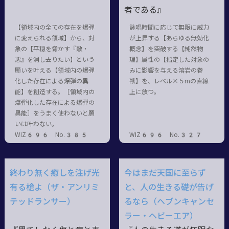
者である』
【領域内の全ての存在を爆弾
詠唱時間に応じて無限に威力
に変えられる領域】から、対
が上昇する【あらゆる無効化
象の【平穏を脅かす『敵・
概念】を突破する【純然物
悪』を消し去りたい】という
理】属性の【指定した対象の
願いを叶える【領域内の爆弾
みに影響を与える溶岩の眷
化した存在による爆弾の異
獣】を、レベル×５mの直線
能】を創造する。［領域内の
上に放つ。
爆弾化した存在による爆弾の
異能］をうまく使わないと願
いは叶わない。
WIZ696 No.385
WIZ696 No.327
終わり無く癒しを注げ光
今はまだ天国に至らず
有る槍よ（ザ・アンリミ
と、人の生きる礎が告げ
テッドランサー）
るなら（ヘブンキャンセ
ラー・ヘビーエア）