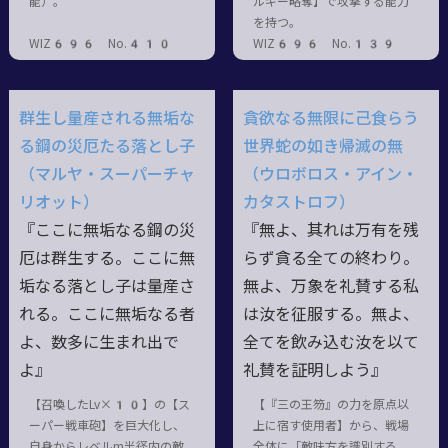
能）。
ルギー略奪】で攻撃する能力
を持つ。
WIZ696 No.410
WIZ696 No.139
群生し量産される無垢な
貪欲なる無限に己食らう
る鋼の災厄たる落とし子
世界蛇の如き帰滅の無
（マルヤ・スーパーチャ
（ウロボロス・アイン・
リオット）
カタストロフ）
『ここに無垢なる鋼の災
『無よ、其れは万有を残
厄は群生する。ここに無
らず貪る全ての終わり。
垢なる落とし子は量産さ
無よ、万象を礼賛する私
れる。ここに無垢なる者
は汝を征服する。無よ、
よ、数多に生まれ出で
全てを飲み込む汝を以て
よ』
礼賛を証明しよう』
【召喚したLv×10】の【ス
【『三の王笏』の力を原点以
ーパー戦車砲】を巨大化し、
上に宿す使用者】から、戦場
自身からレベルm半径内の敵
全体に「敵味方を識別する