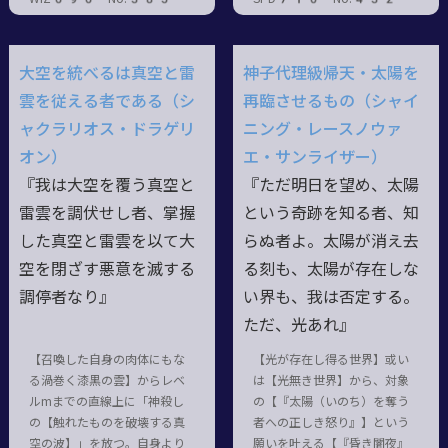
大空を統べるは真空と雷
神子代理級帰天・太陽を
雲を従える者である（シ
再臨させるもの（シャイ
ャクラリオス・ドラゲリ
ニング・レースノウァ
オン）
エ・サンライザー）
『我は大空を覆う真空と
『ただ明日を望め、太陽
雷雲を調伏せし者、掌握
という奇跡を知る者、知
した真空と雷雲を以て大
らぬ者よ。太陽が消え去
空を閉ざす悪意を滅する
る刻も、太陽が存在しな
調停者なり』
い界も、我は否定する。
ただ、光あれ』
【召喚した自身の肉体にもな
【光が存在し得る世界】或い
る渦巻く漆黒の雲】からレベ
は【光無き世界】から、対象
ルmまでの直線上に「神殺し
の【『太陽（いのち）を奪う
の【触れたものを破壊する真
者への正しき怒り』】という
空の波】」を放つ。自身より
願いを叶える【『昏き闇夜』