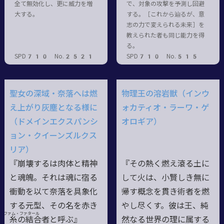
全て無効化し、更に威力を増
で、対象の攻撃を予測し回避
大する。
する。［これから辿るが、意
志の力で変えられる未来］を
教えられた者も同じ能力を得
る。
SPD710 No.2521
SPD710 No.515
聖女の深域・奈落へは燃
物理王の溶岩獣（インウ
え上がり灰塵となる様に
ォカティオ・ラーワ・ゲ
（ドメインエクスパンシ
オロギア）
ョン・クイーンズルクス
リア）
『崩壊するは肉体と精神
『その熱く燃え滾る土に
と魂魄。それは魂に宿る
して火は、小賢しき無に
衝動を以て奈落を具象化
帰す概念を貫き術者を燃
する元型、その名を赤き
やし尽くす。彼は王、純
ファム・ファタール
糸
の
結合者
と呼ぶ』
然なる世界の理に属する