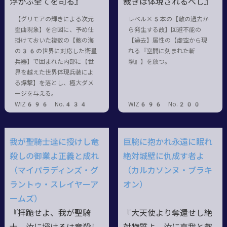
浮かぶ全てを司る』
裁きは体現されるべし』
【グリモアの輝きによる次元
レベル×5本の【敵の過去か
歪曲現象】を合図に、予め仕
ら発生する故】回避不能の
掛けておいた複数の【骸の海
【過去】属性の【虚空から現
の36の世界に対応した衛星
れる『空間に刻まれた斬
兵器】で囲まれた内部に【世
撃』】を放つ。
界を越えた世界体現兵装によ
る爆撃】を落とし、極大ダメ
ージを与える。
WIZ696 No.434
WIZ696 No.200
我が聖騎士達に授けし竜
巨腕に抱かれ永遠に眠れ
殺しの御業よ正義と成れ
絶対城壁に仇成す者よ
（マイパラディンズ・グ
（カルカソンヌ・ブラキ
ラントゥ・スレイヤーア
オン）
ームズ）
『拝跪せよ、我が聖騎
『大天使より奪還せし絶