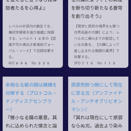
劾者たるを心得よ』
を断ち切り新たなる蒼穹
を創り出そう』
レベルm半径内の敵全てを、
【現世と冥府の境界をも断つ
幾何学模様を描き複雑に飛翔
対界兵装の大鎌】により、レ
する、レベル×10本の【認
ベルの二乗mまでの視認して
識不可の青白き斬竜剣ヴォー
いる対象を、【大鎌によって
パル・ソード】で包囲攻撃す
差し込まれる無間の異界】で
る。
攻撃する。
WIZ696 No.335
SPD710 No.113
末梢なる躯の鋼は機構を
原罪死断つ棘にして現在
分解する（プロトコル・
に至る刃（アンファイナ
ナノディスアセンブラ
ル・アンチオブリビオン
ー）
マシン）
『微小なる鋼の悪意。其
『其れは現在にして原罪
れに込められた情念と論
ならぬ刃。過去より染み