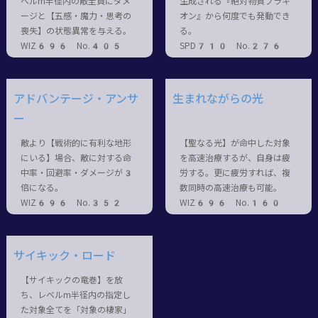
ベルm半径内の敵全員にダメ
生成される『絶対物質ブラキ
ージと【五感・魔力・思考の
オン』から何度でも発動でき
喪失】の状態異常を与える。
る。
WIZ696 No.405
SPD710 No.276
アドバンテージ・アンサ
生まれながらの光
ー
敵より【戦術的に有利な地形
【聖なる光】が命中した対象
にいる】場合、敵に対する命
を高速治療するが、自身は疲
中率・回避率・ダメージが3
労する。更に疲労すれば、複
倍になる。
数同時の高速治療も可能。
WIZ696 No.352
WIZ696 No.160
サイキック・ロード
【サイキックの竜巻】を放
ち、レベルm半径内の指定し
た対象全てを「対象の棲家」