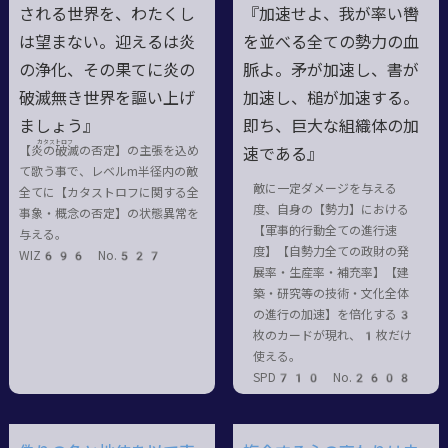
される世界を、わたくし
『加速せよ、我が率い轡
は望まない。迎えるは炎
を並べる全ての勢力の血
の浄化、その果てに炎の
脈よ。矛が加速し、書が
破滅無き世界を謳い上げ
加速し、槌が加速する。
ましょう』
即ち、巨大な組織体の加
カタストロフ
【炎の
破滅
の否定】の主張を込め
速である』
て歌う事で、レベルm半径内の敵
敵に一定ダメージを与える
全てに【カタストロフに関する全
度、自身の【勢力】における
事象・概念の否定】の状態異常を
【軍事的行動全ての進行速
与える。
度】【自勢力全ての政財の発
WIZ696 No.527
展率・生産率・補充率】【建
築・研究等の技術・文化全体
の進行の加速】を倍化する3
枚のカードが現れ、1枚だけ
使える。
SPD710 No.2608