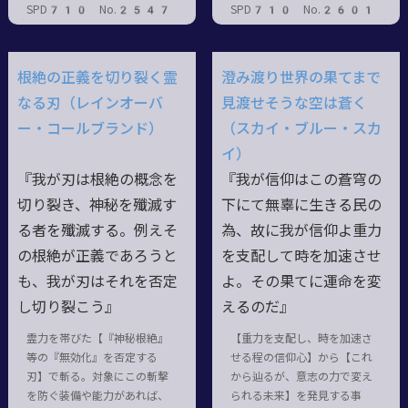
SPD710 No.2547
SPD710 No.2601
根絶の正義を切り裂く霊
澄み渡り世界の果てまで
なる刃（レインオーバ
見渡せそうな空は蒼く
ー・コールブランド）
（スカイ・ブルー・スカ
イ）
『我が刃は根絶の概念を
『我が信仰はこの蒼穹の
切り裂き、神秘を殲滅す
下にて無辜に生きる民の
る者を殲滅する。例えそ
為、故に我が信仰よ重力
の根絶が正義であろうと
を支配して時を加速させ
も、我が刃はそれを否定
よ。その果てに運命を変
し切り裂こう』
えるのだ』
霊力を帯びた【『神秘根絶』
【重力を支配し、時を加速さ
等の『無効化』を否定する
せる程の信仰心】から【これ
刃】で斬る。対象にこの斬撃
から辿るが、意志の力で変え
を防ぐ装備や能力があれば、
られる未来】を発見する事