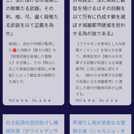
士。汝に授けるは竜殺し
対物質よ、汝に真我と叡
の御業たる武器。その
智を授けるはその巨腕を
剣、槍、弓、遍く殺竜た
以て万有に仇成す骸を滅
る武装を以て正義を為
ぼす城塞都市建城を担わ
せ』
せる為が故である』
戦場に、自分や仲間が取得し
【ブラキオンを素材としたAI搭
た🔴と同数の【数かLV数】の
載ナノマシン】を降らせる事
【殺竜武器を装備した聖騎
で、戦場全体が【敵のみを攻
士】を召喚し、その【騎士に
撃する巨腕が兵器となる城塞
応じた殺竜武器の竜殺しの権
都市】と同じ環境に変化す
能】によって敵全員の戦闘力
る。［敵のみを攻撃する巨腕
を減らす。
が兵器となる城塞都市］に適
応した者の行動成功率が上昇
する。
WIZ696 No.384
WIZ696 No.304
白き起源の宣託告げし機
界渡りし我が至高なる聖
械天使（ホワイトアンサ
騎士達（シャルジュ・オ