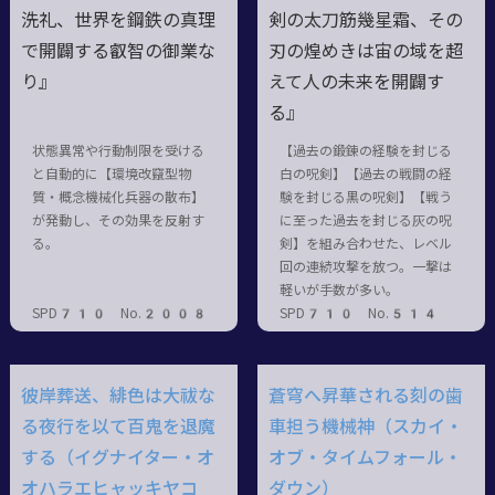
洗礼、世界を鋼鉄の真理
剣の太刀筋幾星霜、その
で開闢する叡智の御業な
刃の煌めきは宙の域を超
り』
えて人の未来を開闢す
る』
状態異常や行動制限を受ける
【過去の鍛錬の経験を封じる
と自動的に【環境改竄型物
白の呪剣】【過去の戦闘の経
質・概念機械化兵器の散布】
験を封じる黒の呪剣】【戦う
が発動し、その効果を反射す
に至った過去を封じる灰の呪
る。
剣】を組み合わせた、レベル
回の連続攻撃を放つ。一撃は
軽いが手数が多い。
SPD710 No.2008
SPD710 No.514
彼岸葬送、緋色は大祓な
蒼穹へ昇華される刻の歯
る夜行を以て百鬼を退魔
車担う機械神（スカイ・
する（イグナイター・オ
オブ・タイムフォール・
オハラエヒャッキヤコ
ダウン）