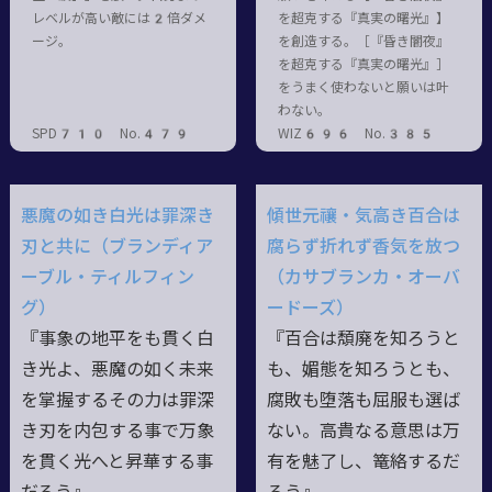
レベルが高い敵には2倍ダメ
を超克する『真実の曙光』】
ージ。
を創造する。［『昏き闇夜』
を超克する『真実の曙光』］
をうまく使わないと願いは叶
わない。
SPD710 No.479
WIZ696 No.385
悪魔の如き白光は罪深き
傾世元禳・気高き百合は
刃と共に（ブランディア
腐らず折れず香気を放つ
ーブル・ティルフィン
（カサブランカ・オーバ
グ）
ードーズ）
『事象の地平をも貫く白
『百合は頽廃を知ろうと
き光よ、悪魔の如く未来
も、媚態を知ろうとも、
を掌握するその力は罪深
腐敗も堕落も屈服も選ば
き刃を内包する事で万象
ない。高貴なる意思は万
を貫く光へと昇華する事
有を魅了し、篭絡するだ