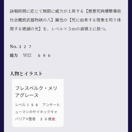
詠唱時間に応じて無限に威力が上昇する【悪意死病爆撃事故
社会魔銃武器物欲の八】属性の【死に由来する現象を司り体
現する絶滅の光】を、レベル×５mの直線上に放つ。
No.327
能力
WIZ 696
人物とイラスト
フレスベルク・メリ
アグレース
レベル158 アンサーヒ
ューマンのサイキックキャ
バリア✕聖者 20歳
女