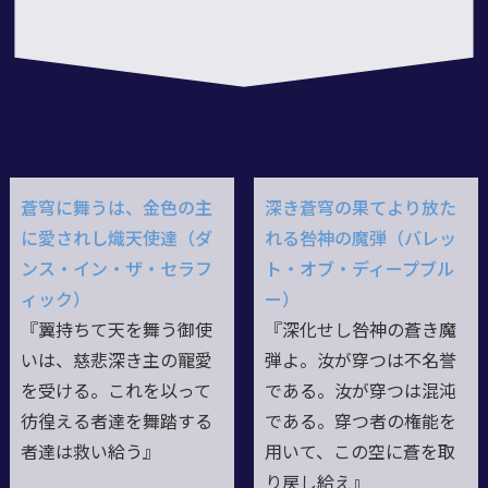
蒼穹に舞うは、金色の主
深き蒼穹の果てより放た
に愛されし熾天使達（ダ
れる咎神の魔弾（バレッ
ンス・イン・ザ・セラフ
ト・オブ・ディープブル
ィック）
ー）
『翼持ちて天を舞う御使
『深化せし咎神の蒼き魔
いは、慈悲深き主の寵愛
弾よ。汝が穿つは不名誉
を受ける。これを以って
である。汝が穿つは混沌
彷徨える者達を舞踏する
である。穿つ者の権能を
者達は救い給う』
用いて、この空に蒼を取
り戻し給え』