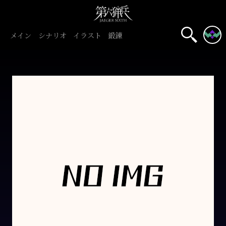
メイン
シナリオ
イラスト
鍛錬