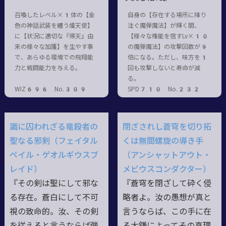
召喚したレベル×1体の【金
自身の【存在する場所に降り
色の神話武装を纏う熾天使】
注ぐ魔弾魔法】が輝く間、
に【状況に適切な『帰天』由
【様々な権能を宿すLv×10
来の様々な加護】を生やす事
の魔弾魔法】の攻撃回数が9
で、あらゆる環境での飛翔能
倍になる。ただし、味方を1
力と戦闘能力を与える。
回も攻撃しないと寿命が減
る。
WIZ696 No.309
SPD710 No.232
識に囚われざる竜殺者の
閉ざされし蒼穹を切り拓
聖なる邪剣（フェイタル
くは無間螺旋の導き手
ペイル・ゲオルギウスブ
（アンシャットアウト・
レイド）
メビウスコンダクター）
『その剣は聖にして邪な
『蒼穹を閉ざして砕く侵
る存在。蒼白にして不可
略者よ。汝の愚想が真と
視の致命的。汝、その剣
言うならば、この手に在
を従えると言うならば弾
る大鎌によってその真理