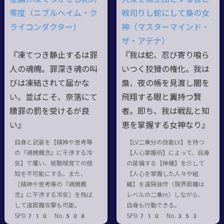
零度（ニブルヘイム・ク
戦司りし蛇にして梟の女
ライコンダクター）
神（マスターマインド・
ザ・アテナ）
『凍てつき静止するは罪
『我は蛇、忍び寄り喰ら
人の魂魄。罪深き魂の叫
いつく狡猾の権化。我は
びは凍結されて届かな
梟、夜の帳を見渡し闇を
い。並ばこそ、奈落にて
飛翔する眼と翼持つ賢
贖罪の罰を受けるが良
者。即ち、我は戦乱と知
い』
恵を掌握する女神なり』
自身と武装を【精神や思考等
【LV二乗分の技能LV】を持つ
の『魂魄概念』に干渉する冷
【人心掌握術】によって、自身
気】で覆い、視聴嗅覚での感
の装備する【神機】を介して
知を不可能にする。また、
【人心を掌握した人々や組
［精神や思考等の『魂魄概
織】を遠隔操作（限界距離は
念』に干渉する冷気］を飛ば
レベルの二乗m）しながら、
して遠距離攻撃も可能。
自身も行動できる。
SPD710 No.508
SPD710 No.353