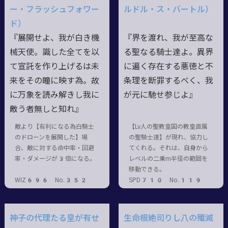
ー・フラッシュフォワー
ルドル・ス・バートル）
ド）
『展開せよ、我が白き機
『界を渡れ、我が至高な
械天使。識した全てを以
る聖なる騎士達よ。異界
て宣託を作り上げるは未
に遍く存在する悪徳と不
来をその瞳に映す為。故
条理を断罪するべく、我
に万象を読み解きし我に
が元に馳せ参じよ』
敵う者無しと知れ』
敵より【有利になる為白騎士
【Lv人の聖教皇国の教皇直属
のドローンを展開した】場
の聖騎士達】が現れ、協力し
合、敵に対する命中率・回避
てくれる。それは、自身から
率・ダメージが3倍になる。
レベルの二乗m半径の範囲を
移動できる。
WIZ696 No.352
SPD710 No.119
神子の代理たる皇が有せ
生命根絶司りし八の殲滅