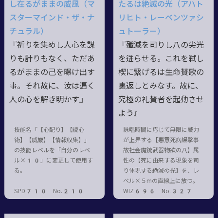
し在るがままの威風（マ
たるは絶滅の光（アハト
スターマインド・ザ・ナ
リヒト・レーベンツァシ
チュラル）
ュトーラー）
『祈りを集めし人心を謀
『殲滅を司りし八の尖光
りも計りもなく、ただあ
を迸らせる。これを弑し
るがままの己を曝け出す
楔に繋げるは生命賛歌の
事。それ故に、汝は遍く
裏返しとみなす。故に、
人の心を解き明かす』
究極の礼賛者を起動させ
よう』
技能名「【心配り】【読心
詠唱時間に応じて無限に威力
術】【威厳】【情報収集】」
が上昇する【悪意死病爆撃事
の技能レベルを「自分のレベ
故社会魔銃武器物欲の八】属
ル×10」に変更して使用す
性の【死に由来する現象を司
る。
り体現する絶滅の光】を、レ
ベル×５mの直線上に放つ。
SPD710 No.210
WIZ696 No.327