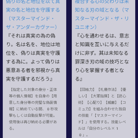
偽りの名と地位を以て真
複合する心の交わりは未
実の名と地位を守護する
知なる刃の域となる（マ
（マスターマインド・
スターマインド・ザ・リ
ザ・アンダーカヴァー）
ユニオン）
『それは真実の為の偽
『心を通わせるは、意志
り。名は名を、地位は地
と知識を互いに与えるだ
位を、偽りは真実を守護
けに非ず。其は未知なる
する為に。よって偽りは
罪深き刃の域の技巧とな
悪意ある者を邪視から真
り心を掌握する者とな
実を守護するだろう』
る』
【指定した対象の身分・正体
【団結力】【礼儀作法】【優
等の個人情報】を自身の【用
しい】【大軍指揮】と【読心
意した身分等の完璧な偽装情
術】【心配り】【威厳】【コ
報】に納めている間、0秒攻
ミュ力】を組み合わせた独自
撃もしくは自動反撃が可能。
の技能「【マスターマイン
使用後は再び納める必要があ
ド】」を使用する。技能レベ
る。
ルは「自分のレベル×1
0」。