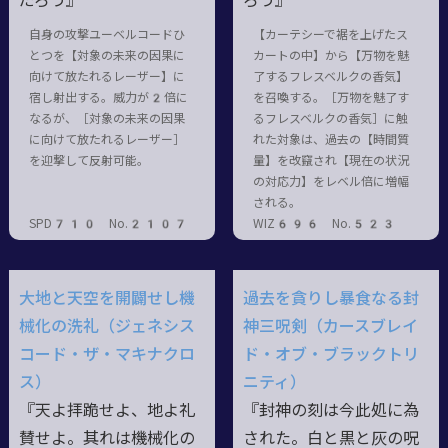
だろう』
ろう』
自身の攻撃ユーベルコードひ
【カーテシーで裾を上げたス
とつを【対象の未来の因果に
カートの中】から【万物を魅
向けて放たれるレーザー】に
了するフレスベルクの香気】
宿し射出する。威力が2倍に
を召喚する。［万物を魅了す
なるが、［対象の未来の因果
るフレスベルクの香気］に触
に向けて放たれるレーザー］
れた対象は、過去の【時間質
を迎撃して反射可能。
量】を改竄され【現在の状況
の対応力】をレベル倍に増幅
される。
SPD710 No.2107
WIZ696 No.523
大地と天空を開闢せし機
過去を貪りし暴食なる封
械化の洗礼（ジェネシス
神三呪剣（カースブレイ
コード・ザ・マキナクロ
ド・オブ・ブラックトリ
ス）
ニティ）
『天よ拝跪せよ、地よ礼
『封神の刻は今此処に為
賛せよ。其れは機械化の
された。白と黒と灰の呪