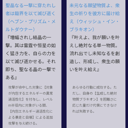
聖晶なる一撃に穿たれし
未元なる願望物質よ、衆
者は臨界を以て滅び逝く
生の祈りを彼方に届け給
（ヘブン・プリズム・メ
え（ウィッシュ・イン・
ルトダウナー）
ブラキオン）
『増幅されし結晶の一
『叶えよ、我が願いを叶
撃。其は雷霆や恒星の如
えし絶対なる単一物質。
く猛き力を、自らの力を
流れ出でし未知なるを創
以て滅び逝かせる。それ
造し、形成し、衆生の願
即ち、聖なる晶の一撃で
いを叶え給え』
ある』
攻撃が命中した対象に【対象
あらゆる行動に成功する。た
が内包するエネルギーの異常
だし、自身の【生成した絶対
過活性化】を付与し、レベル
物質ブラキオン】を困難さに
m半径内に対象がいる間、
応じた量だけ代償にできなけ
【内包エネルギー過活性化に
れば失敗する。
よる暴走と自壊】による追加
攻撃を与え続ける。