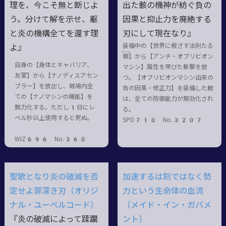
理を、今こそ無と断じよ
出た骸の機神が紡ぐ負の
う。分けて解を示せ、躯
因果と抑止力を廃絶する
と炎の機構全てを還す理
刃にして現在なり』
装備中の【世界に根ざす法則たる
よ』
ソーン
棘
】から【アンチ・オブリビオン
自身の【身体とキャバリア、
マシン】属性を帯びた斬撃を放
友軍】から【ナノディスアセン
つ。【オブリビオンマシン由来の
ブラー】を放出し、戦場内全
負の因果・修正力】を装備した敵
ての【ナノマシンの機能】を
は、全ての防御能力が無効化され
無力化する。ただし1日にレ
る。
ベル秒以上使用すると死ぬ。
SPD710 No.3207
WIZ696 No.360
聖歌となり炎の破滅を否
加速するは刻ではなく勢
定せよ罪深き刃（オリジ
力という生命体の血流
ナル・ユーベルコード）
（メイド・イン・ガバメ
『炎の破滅によって蹂躙
ント）