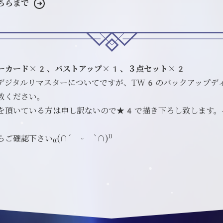
ちらまで
ーカード×2、バストアップ×1、３点セット×2
デジタルリマスターについてですが、TW6のバックアップデ
赦ください。
を頂いている方は申し訳ないので★4で描き下ろし致します。
確認下さい₍₍(∩´ ᵕ `∩)⁾⁾