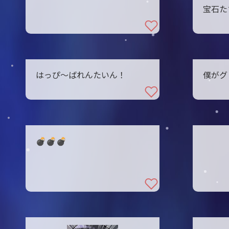
宝石た
はっぴ～ばれんたいん！
僕がグ
💣️💣️💣️