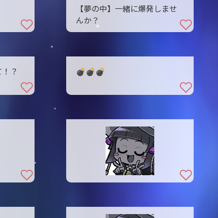
【夢の中】一緒に爆発しませ
んか？
て！？
💣️💣️💣️