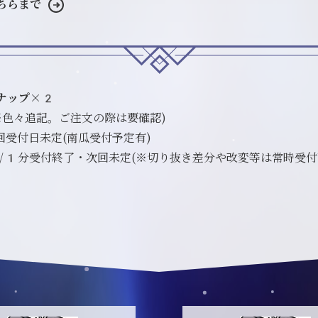
ちらまで
ナップ×2
※色々追記。ご注文の際は要確認)
回受付日未定(南瓜受付予定有)
/1分受付終了・次回未定(※切り抜き差分や改変等は常時受付