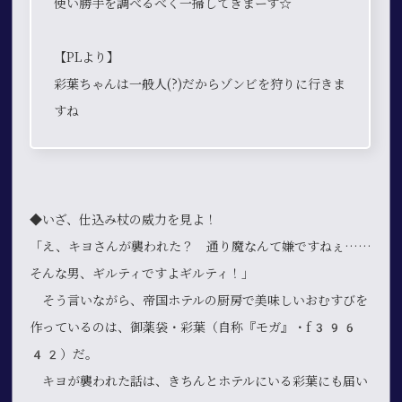
使い勝手を調べるべく一掃してきまーす☆
【PLより】
彩葉ちゃんは一般人(?)だからゾンビを狩りに行きま
すね
◆いざ、仕込み杖の威力を見よ！
「え、キヨさんが襲われた？ 通り魔なんて嫌ですねぇ……
そんな男、ギルティですよギルティ！」
そう言いながら、帝国ホテルの厨房で美味しいおむすびを
作っているのは、御薬袋・彩葉（自称『モガ』・f396
42）だ。
キヨが襲われた話は、きちんとホテルにいる彩葉にも届い