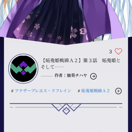
3
【妬鬼姫戦線Ａ２】第３話 妬鬼姫と
そして……
作者：柚葵チハヤ
#アナザープレヱス・リフレイン
#妬鬼姫戦線Ａ２