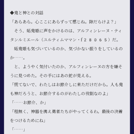
◆鬼と神との対話
「あらあら。心ここにあらずって感じね。隙だらけよ？」
そう、妬鬼姫に声をかけるのは、アルフィンレーヌ・ティ
タンルミエール（ユルティムママン・f28065）だ。
妬鬼姫も気づいているのか、気づかない振りをしているの
か……。
と、ようやく気付いたのか、アルフィンレーヌの方を嫌そ
うに見つめた。その手にはあの鉈が見える。
「慌てないで、わたしはお節介しに来ただけだから。人も鬼
も神だろうと、お節介するのがわたしの役割なのよ」
「……お節介、か」
「程無く、神器を携え勇者たちがやってくるわ。最後の決着
をつけるためにね」
「……」