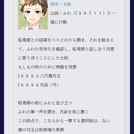
役所・太助
山田・ふわ（f39711）と一
緒に行動
妬鬼姫との経緯をベスどのから聞き、それを踏まえ
て、ふわの気持ちを確認し、妬鬼姫と話し合う決意
に寄り添うことにした太助
もしもの時のために神器を用意
I0053八尺瓊勾玉
I0096月詠（弓）
妬鬼姫の前にふわと並び立つ
ふわの第一声を聞き、月詠を地に置く
この時点で、こちらから一撃する選択肢は、ない
懐の勾玉は和御魂の象徴