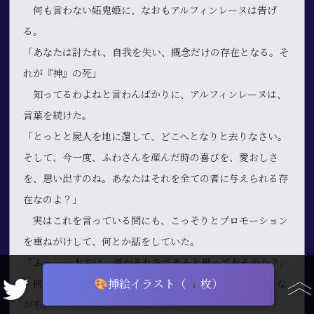
何も言わない妬鬼姫に、なおもアルフィンレーヌは告げ
る。
「あなたは討たれ、自我を失い、概念だけの存在となる。そ
れが『神』の死」
知ってるわよねと言わんばかりに、アルフィンレーヌは、
言葉を続けた。
「とっとと屍人を地に還して、どこへとなりと去りなさい。
そして、今一度、ふわさんを産んだ時の喜びを、愛おしさ
を、思い出すのね。あなたはそれを全ての者に与えられる存
在なのよ？」
実はこれを言っている間にも、こっそりとプロモーション
を重ねがけして、何とか話をしていた。
「ふっ……お主は、妾がそれをできると思っておるのか？」
🎨挿絵イラスト（1枚）
何かをする前に、アルフィンレーヌは少し逃げ腰になりな
がら。