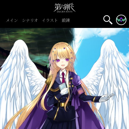
メイン
シナリオ
イラスト
鍛錬