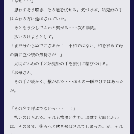
「幸せ……」
思わずそう呟き、その瞳を伏せる。気づけば、妬鬼姫の手
はふわの方に延ばされていた。
あともう少しでふわと繋がる……次の瞬間。
払いのけようとして。
「まだ分からぬでござるか！ 不和ではない、和を求めて母
の前に立つ娘の気持ちが！」
太助がふわの手と妬鬼姫の手を強引に結びつける。
「お母さん」
その手が暖かく、繋がれた……ほんの一瞬だけではあった
が。
「その名で呼ぶでないっ
……！！」
払いのけられた。それも物凄い力で。お陰で太助とふわ
は、そのまま、後ろへと吹き飛ばされてしまった。が、それ