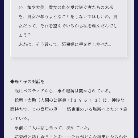
い。和や太美、貴女の血を受け継ぐ者たちの未来
を、貴女が奪うようなことをしないでほしいの。貴
女だって、それを望んでいるから私を産んだんでし
ょう？」
ふわは、そう言って、妬鬼姫に手を差し伸べた。
◆母と子の対話を
既にベスティアから、事の経緯は聞かされている。
役所・太助（人間の公務員・f39613）は、神妙な
面持ちで、この皇居の奥……妬鬼姫のいる場所へとたどり着
いていた。
事前に二人は話し合って、決めていた。
妬鬼姫と話し合うことを……それがどんな結果になるか分