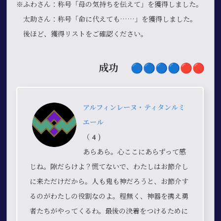
※ふわさん：称号「母の気持ちを伝えて」を獲得しました。
太助さん：称号「命に代えても……」を獲得しました。
後ほど、獲得リストをご確認ください。
成功
🔵​🔵​🔵​🔵​🔴​🔴​
アルフィンレーヌ・ティタンルミ
エール
（4)
あらあら。心ここにあらずって感
じね。隙だらけよ？慌てないで、わたしはお節介し
に来ただけだから。人も鬼も神だろうと、お節介す
るのがわたしの役割なのよ。程無く、神器を携え勇
者たちがやってくるわ。最後の決着をつけるために