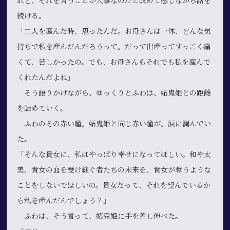
れど、それを言うことが大事なのだと改めて感じながら話を
続ける。
「二人を産んだ時、思ったんだ。お母さんは一体、どんな気
持ちで私を産んだんだろうって。だって出産ってすっごく痛
くて、苦しかったの。でも、お母さんもそれでも私を産んで
くれたんだよね」
そう語りかけながら、ゆっくりとふわは、妬鬼姫との距離
を詰めていく。
ふわのその赤い瞳。妬鬼姫と同じ赤い瞳が、涙に潤んでい
た。
「そんな貴女に、私はやっぱり幸せになってほしい。和や太
美、貴女の血を受け継ぐ者たちの未来を、貴女が奪うような
ことをしないでほしいの。貴女だって、それを望んでいるか
ら私を産んだんでしょう？」
ふわは、そう言って、妬鬼姫に手を差し伸べた。