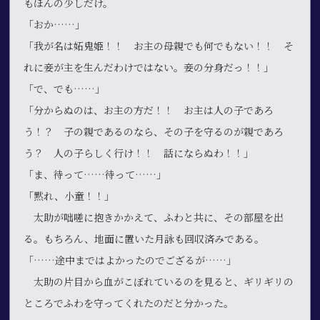
もほんの少しだけ。
「おか……」
「我が名は妬鬼姫！！ お主の母親でも何でもない！！ そ
れに妾が主を生んだわけではない。妾の分身だっ！！」
「で、でも……」
「分からぬのは、お主の方だ！！ お主は人の子であろ
う！？ 子の親であるのなら、その子を守るのが親であろ
う？ 人の子らしく行け！！ 話にならぬわ！！」
「ま、待って……待って……」
「黙れ、小童！！」
太助が咄嗟に抱きかかえて、ふわと共に、その部屋を出
る。もちろん、地面に置いた月詠も回収済みである。
「……途中まではよかったのでござるが……」
太助の片目から血がこぼれているのを見ると、ギリギリの
ところでふわを守ってくれたのだと分かった。