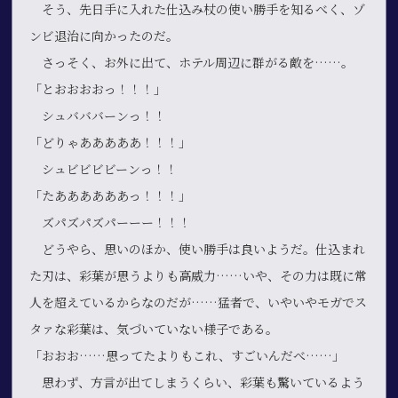
そう、先日手に入れた仕込み杖の使い勝手を知るべく、ゾ
ンビ退治に向かったのだ。
さっそく、お外に出て、ホテル周辺に群がる敵を……。
「とおおおおっ！！！」
シュバババーンっ！！
「どりゃあああああ！！！」
シュビビビビーンっ！！
「たああああああっ！！！」
ズパズパズパーーー！！！
どうやら、思いのほか、使い勝手は良いようだ。仕込まれ
た刃は、彩葉が思うよりも高威力……いや、その力は既に常
人を超えているからなのだが……猛者で、いやいやモガでス
タァな彩葉は、気づいていない様子である。
「おおお……思ってたよりもこれ、すごいんだべ……」
思わず、方言が出てしまうくらい、彩葉も驚いているよう