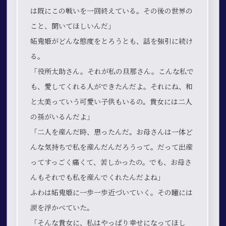
は既にこの戦いを一回終えている。その後の世界の
こと、聞いてほしいんだ」
妬鬼姫がどんな態度をとろうとも、話を強引に続け
る。
「役所太助さん。それが私の旦那さん。こんな私で
も、愛してくれる人ができたんだよ。それにね、和
と太美っていう可愛い子供もいるの。貴女には二人
の孫がいるんだよ」
「二人を産んだ時、思ったんだ。お母さんは一体ど
んな気持ちで私を産んだんだろうって。だって出産
ってすっごく痛くて、苦しかったの。でも、お母さ
んもそれでも私を産んでくれたんだよね」
ふわは妬鬼姫に一歩一歩近づいていく。その瞳には
涙を浮かべていた。
「そんな貴女に、私はやっぱり幸せになってほし