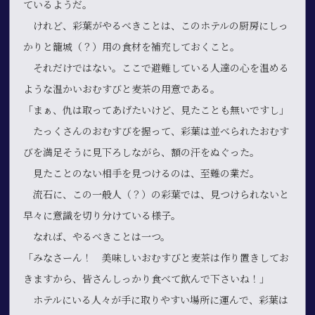
ているようだ。
けれど、彩葉がやるべきことは、このホテルの厨房にしっ
かりと籠城（？）用の食材を補充しておくこと。
それだけではない。ここで避難している人達の心を温める
ような温かいおむすびと麦茶の用意である。
「まぁ、仇は取ってあげたいけど、見たことも無いですし」
たっくさんのおむすびを握って、彩葉は並べられたおむす
びを満足そうに見下ろしながら、額の汗をぬぐった。
見たことのない相手を見つけるのは、至難の業だ。
流石に、この一般人（？）の彩葉では、見つけられないと
早々に意識を切り分けている様子。
なれば、やるべきことは一つ。
「みなさーん！ 美味しいおむすびと麦茶は作り置きしてお
きますから、皆さんしっかり食べて飲んで下さいね！」
ホテルにいる人々が手に取りやすい場所に運んで、彩葉は