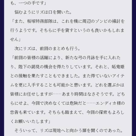
も、一つの手です」
悩むようにリズは口を開いた。
「また、桜塚特務部隊は、これを機に周辺のゾンビの掃討を
行うようです。そちらに手を貸すというのも良いかもしれま
せん」
次にリズは、前回のまとめも行う。
「前回の皆様の活躍により、新たな弓の月詠を手に入れた
り、陛下の謁見の機会を得たりしています。それと、妬鬼姫
との接触を果たすこともできました。また得ていないアイテ
ムを更に入手することも可能かと思います。どれを選ぶかは
皆様にお任せしますが……あまり時間はなさそうです。どち
らにせよ、今回で決めなくては危険だと……エンディカ様の
忠告も来ています。そちらも踏まえて、今回の探索もよろし
くお願いいたします」
そういって、リズは現地へと向かう扉を開くのであった。