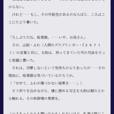
からない。
けれど……もし、その可能性があるのならばと、二人はこ
こにたどり着いた。
「久しぶりだね、妬鬼姫。……いや、お母さん」
その、山田・ふわ（人間のデスブリンガー・f3971
1）の言葉と共に、太助は、持ってきていた弓の月詠をそっ
と地面に置いた。
それは、攻撃しないという気持ちからであったが……その
理由に、妬鬼姫は気づいているだろうか。
（「せめて、ふわが傷つかない結果を……」）
そう祈りを込めながら、懐に潜める勾玉を太助は服の上か
ら触れる。その和御魂の象徴を。
「ベスちゃんからも聞いたかもしれないけど、私達は既にこ