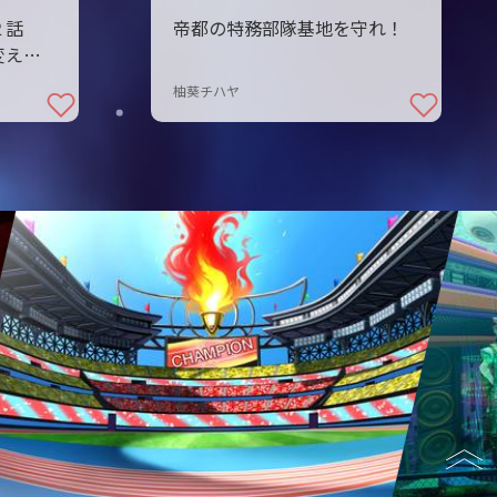
第２話
帝都の特務部隊基地を守れ！
変える
柚葵チハヤ