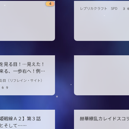
4
レプリカクラフト SPD 3
を見る目！…見えた！
来る、一歩右へ！例え
が潰れても、大切な仲
る目（リフレイン・サイト）
らせん！』
369
鬼姫戦線Ａ２】第３話
赫華繚乱カレイドスコ
とそして……