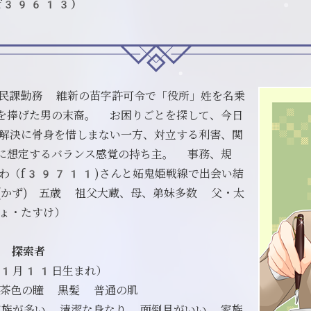
・f39613）
民課勤務 維新の苗字許可令で「役所」姓を名乗
を捧げた男の末裔。 お困りごとを探して、今日
解決に骨身を惜しまない一方、対立する利害、関
に想定するバランス感覚の持ち主。 事務、規
わ（f39711)さんと妬鬼姫戦線で出会い結
和(かず) 五歳 祖父大蔵、母、弟妹多数 父・太
ょ・たすけ）
 探索者
1月11日生まれ）
 茶色の瞳 黒髪 普通の肌
家族が多い 清潔な身なり 面倒見がいい 家族