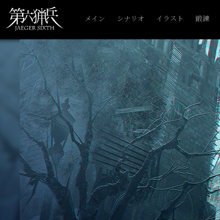
メイン
シナリオ
イラスト
鍛錬