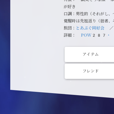
が好き
口調：男性的（それがし、
覚醒時は先祖返り（拙者、
旅団：
とあぷぐ同好会
詳細：
POW287・
アイテム
フレンド