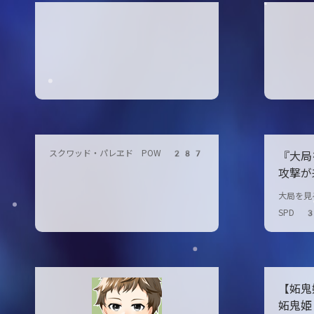
スクワッド・パレヱド POW 287
『大局
攻撃が
この目
大局を見
間は殺
SPD 
【妬
妬鬼姫