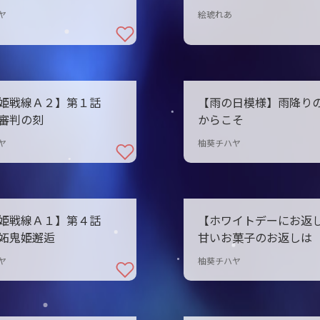
ヤ
絵琥れあ
鬼姫戦線Ａ２】第１話
【雨の日模様】雨降り
審判の刻
からこそ
ヤ
柚葵チハヤ
鬼姫戦線Ａ１】第４話
【ホワイトデーにお返
妬鬼姫邂逅
甘いお菓子のお返しは
ヤ
柚葵チハヤ