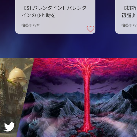
【St.バレンタイン】バレンタ
【初詣
インのひと時を
初詣♪
柚葵チハヤ
柚葵チハ