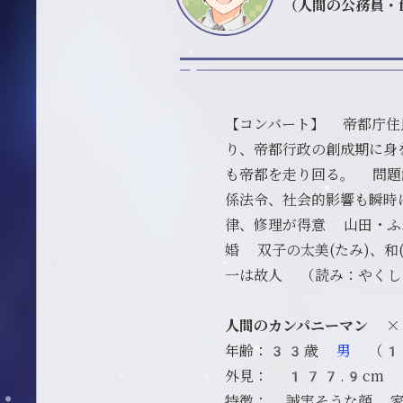
（人間の公務員
【コンバート】 帝都庁住
り、帝都行政の創成期に身
も帝都を走り回る。 問題
係法令、社会的影響も瞬時
律、修理が得意 山田・ふ
婚 双子の太美(たみ)、
一は故人 （読み：やくし
人間のカンパニーマン ×
年齢：33歳
男
（1
外見： 177.9cm
特徴： 誠実そうな顔 