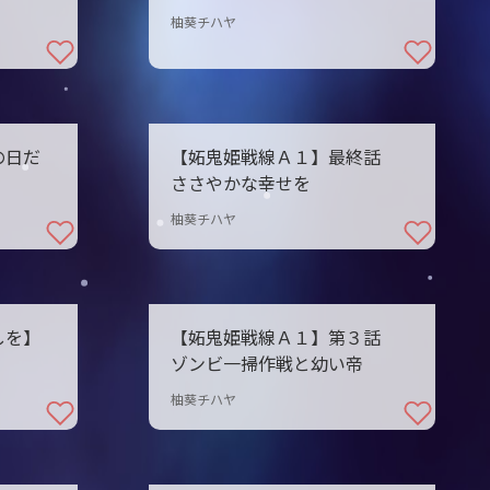
柚葵チハヤ
の日だ
【妬鬼姫戦線Ａ１】最終話
ささやかな幸せを
柚葵チハヤ
しを】
【妬鬼姫戦線Ａ１】第３話
ゾンビ一掃作戦と幼い帝
柚葵チハヤ