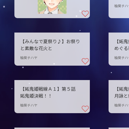
柚葵チハ
【みんなで夏祭り♪】お祭り
【妬
と素敵な花火と
めぐる
柚葵チハヤ
柚葵チハ
【妬鬼姫戦線Ａ１】第５話
【妬
妬鬼姫決戦！！
月詠と
柚葵チハヤ
柚葵チハ