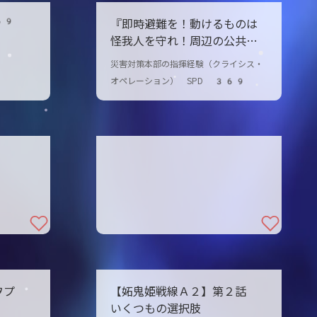
69
『即時避難を！動けるものは
怪我人を守れ！周辺の公共施
設を避難所に指定し、災害対
災害対策本部の指揮経験（クライシス・
策本部設立を宣言する！』
オペレーション） SPD 369
ヲプ
【妬鬼姫戦線Ａ２】第２話
いくつもの選択肢