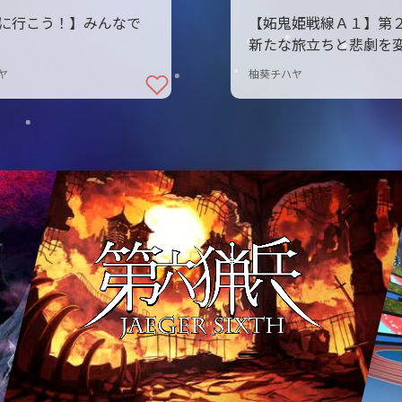
に行こう！】みんなで
【妬鬼姫戦線Ａ１】
新たな旅立ちと悲劇を
力
ヤ
柚葵チハヤ