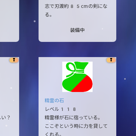
志で刃渡約85cmの剣にな
る。
装備中
❢
❢
精霊の石
レベル118
しい？
精霊様が石に宿っている。
ここぞという時に力を貸して
くれる。