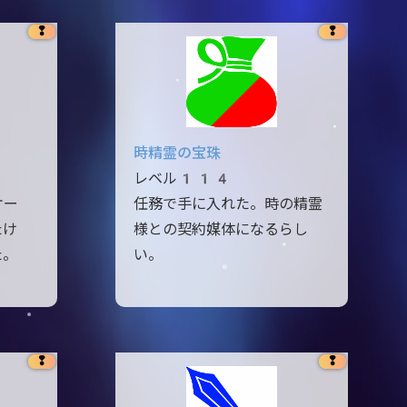
❢
❢
時精霊の宝珠
レベル114
ケー
任務で手に入れた。時の精霊
たけ
様との契約媒体になるらし
た。
い。
❢
❢