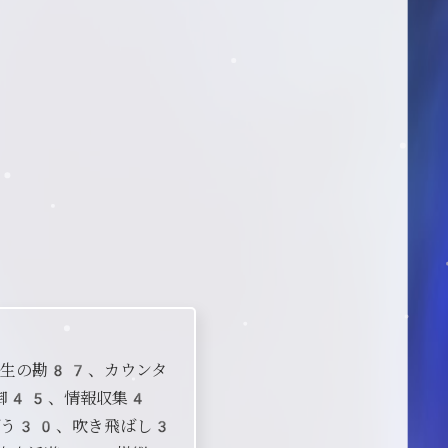
野生の勘87、カウンタ
御45、情報収集4
う30、吹き飛ばし3