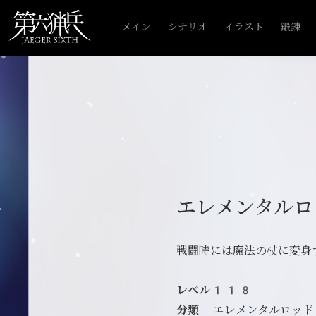
メイン
シナリオ
イラスト
鍛錬
エレメンタルロ
戦闘時には魔法の杖に変身
レベル118
分類
エレメンタルロッド