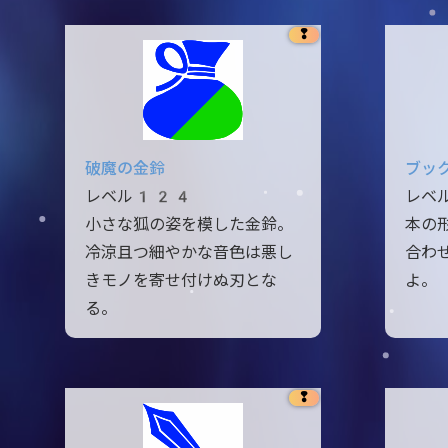
❢
破魔の金鈴
ブッ
レベル124
レベ
小さな狐の姿を模した金鈴。
本の
冷涼且つ細やかな音色は悪し
合わ
きモノを寄せ付けぬ刃とな
よ。
る。
❢