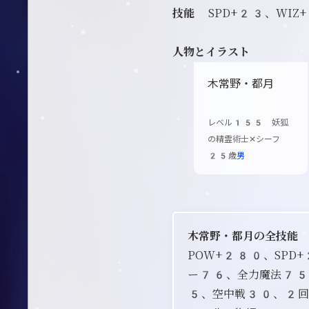
技能
SPD+23、WIZ
人物とイラスト
木常野・都月
レベル155 妖狐
の精霊術士✕シーフ
25歳
男
木常野・都月の全技能
POW+280、SP
ー76、全力魔法75
5、空中戦30、2回