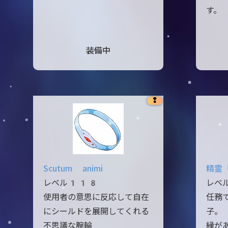
す。
装備中
❢
Scutum animi
精霊
レベル118
レベ
使用者の意思に反応して自在
任務
にシールドを展開してくれる
子。
不思議な腕輪
縁が