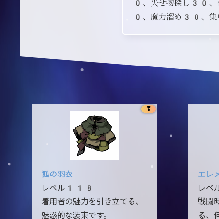
0、失せ物探し30、
0、魔力溜め30、集
❢
狐の羽衣
エレ
レベル118
レベ
着用者の魅力を引き立てる、
戦闘
魅惑的な装束です。
る、