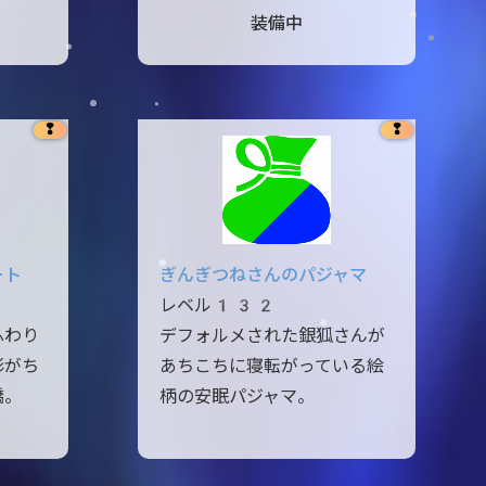
装備中
❢
❢
ート
ぎんぎつねさんのパジャマ
レベル132
ふわり
デフォルメされた銀狐さんが
形がち
あちこちに寝転がっている絵
嬌。
柄の安眠パジャマ。