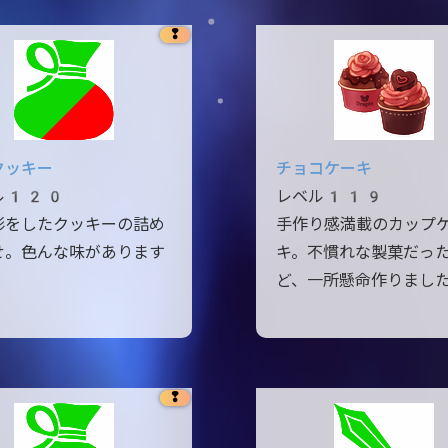
❢
クッキー
チョコケーキ
ル120
レベル119
形をしたクッキーの詰め
手作り感満載のカップ
せ。色んな味があります
キ。不慣れな製菓だっ
ど、一所懸命作りまし
❢