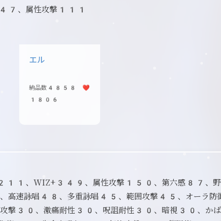
+47、属性攻撃111
エル
納品数4858 ❤️
1806
D+211、WIZ+349、属性攻撃150、第六感87、
、高速詠唱48、多重詠唱45、範囲攻撃45、オーラ防
攻撃30、激痛耐性30、呪詛耐性30、暗視30、かば