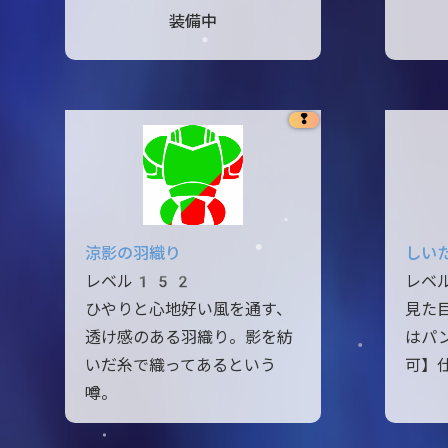
装備中
❢
涼影の羽織り
しい
レベル152
レベ
ひやりと心地好い風を通す、
見た
透け感のある羽織り。影を紡
はパ
いだ糸で織ってあるという
可】
噂。