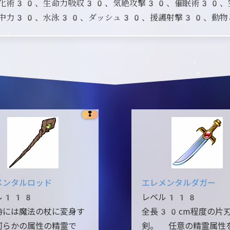
化術30、生命力吸収30、気絶攻撃30、催眠術30、
中力30、水泳30、ダッシュ30、援護射撃30、動物
❢
メンタルロッド
エレメンタルダガー
ル118
レベル118
時には魔法の杖に変身す
全長30cm程度の片
何らかの属性の精霊で
剣。 任意の精霊属性