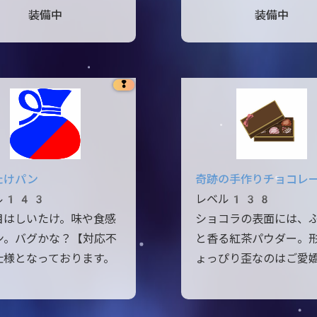
装備中
装備中
❢
たけパン
奇跡の手作りチョコレ
ル143
レベル138
目はしいたけ。味や食感
ショコラの表面には、
ン。バグかな？【対応不
と香る紅茶パウダー。
仕様となっております。
ょっぴり歪なのはご愛