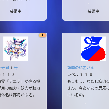
装備中
装備中
❢
り寿司1号
筋肉の精霊さん
ル118
レベル118
精霊「アエラ」が宿る機
もしもし、わたし筋肉
都月の魔力・妖力が動力
さん。今あなたの尻尾
機体名は都月が命名。
にいるの。