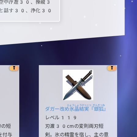
空中浮遊30、操縦3
と話す30、浄化30
❢
❢
ひょうしょうけつじつ
ぎんぎつね
ダガー改め氷晶
結実
『銀
狐
』
レベル119
刃の短
刃渡30cmの変則両刃短
を付与
剣。氷の精霊を宿し、主の意