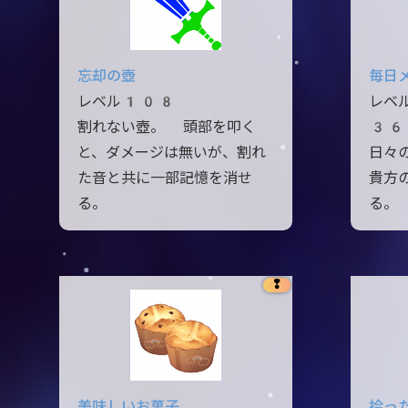
忘却の壺
毎日
レベル108
レベ
割れない壺。 頭部を叩く
36
と、ダメージは無いが、割れ
日々
た音と共に一部記憶を消せ
貴方
る。
る。
❢
美味しいお菓子
拾っ