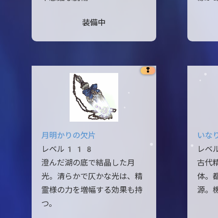
装備中
❢
月明かりの欠片
いな
レベル118
レベ
澄んだ湖の底で結晶した月
古代
光。清らかで仄かな光は、精
体。
霊様の力を増幅する効果も持
源。
つ。