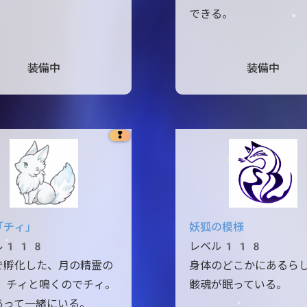
できる。
装備中
装備中
❢
「チィ」
妖狐の模様
ル118
レベル118
で孵化した、月の精霊の
身体のどこかにあるら
 チィと鳴くのでチィ。
骸魂が眠っている。
あって一緒にいる。