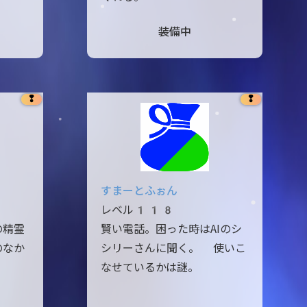
装備中
❢
❢
すまーとふぉん
レベル118
の精霊
賢い電話。困った時はAIのシ
のなか
シリーさんに聞く。 使いこ
なせているかは謎。