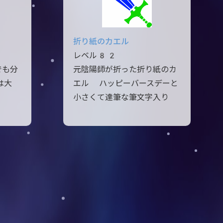
折り紙のカエル
レベル82
でも分
元陰陽師が折った折り紙のカ
は大
エル ハッピーバースデーと
小さくて達筆な筆文字入り