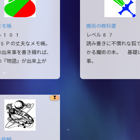
メモ帳
魔術の教科書
ル101
レベル87
5Ｐの丈夫なメモ帳。
読み書きに不慣れな狐
の出来事を書き綴れば、
かる魔術の本。 基礎
の『物語』が出来上が
事。
❢
た指輪