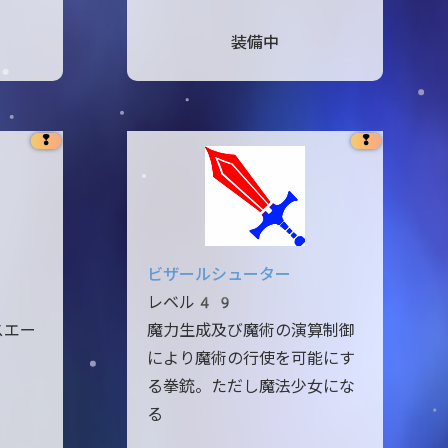
装備中
❢
❢
ビザールシューター
レベル49
スエー
魔力生成及び魔術の演算制御
。
により魔術の行使を可能にす
る拳銃。ただし魔法少女にな
る