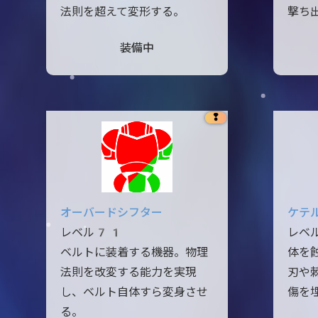
法則を超えて変形する。
撃ち
装備中
❢
オーバードシフター
ケテ
レベル71
レベ
ベルトに装着する機器。物理
体を
法則を改変する能力を実現
刃や
し、ベルト自体すら変身させ
傷を
る。