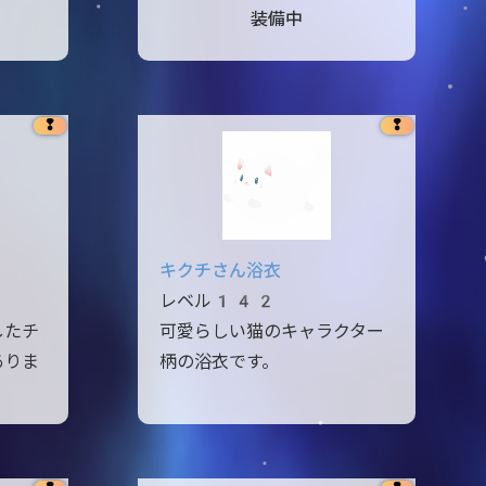
装備中
❢
❢
キクチさん浴衣
レベル142
したチ
可愛らしい猫のキャラクター
ありま
柄の浴衣です。