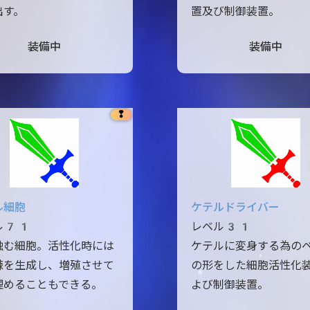
出す。
置及び制御装置。
装備中
装備中
❢
ル細胞
ケテルドライバー
ル71
レベル31
蝕む細胞。活性化時には
ケテルに変身する為の
棘を生成し、増殖させて
の形をした細胞活性化
埋めることもできる。
よび制御装置。