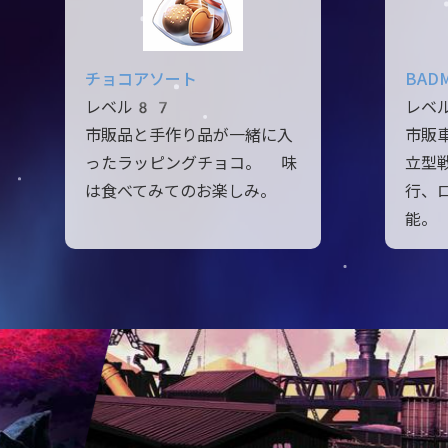
チョコアソート
BAD
レベル87
レベ
市販品と手作り品が一緒に入
市販
ったラッピングチョコ。 味
立型
は食べてみてのお楽しみ。
行、
能。