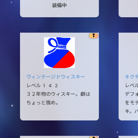
装備中
❢
ヴィンテージドウィスキー
キク
レベル142
レベ
３２年物のウィスキー。癖は
デフ
ちょっと強め。
をモ
キ。