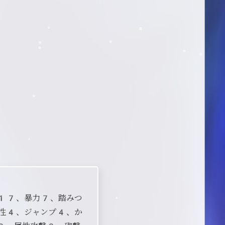
力17、暴力7、踏みつ
性4、ジャンプ4、か