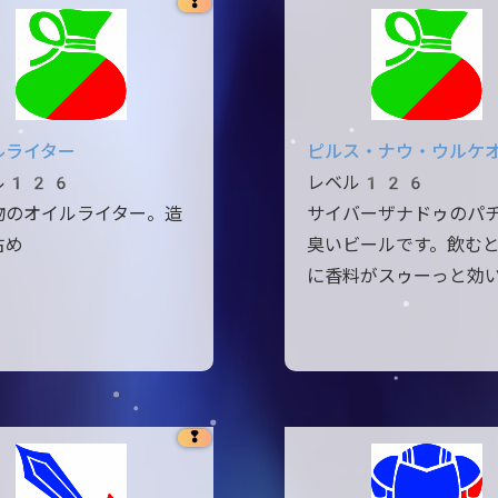
❢
ルライター
ピルス・ナウ・ウルケ
ル126
レベル126
物のオイルライター。造
サイバーザナドゥのパ
古め
臭いビールです。飲む
に香料がスゥーっと効
❢