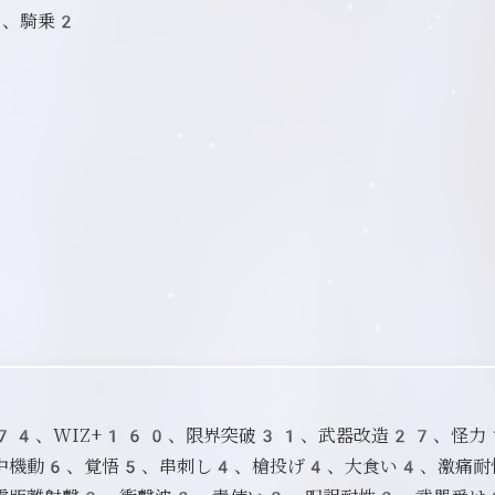
7、騎乗2
D+74、WIZ+160、限界突破31、武器改造27、怪
中機動6、覚悟5、串刺し4、槍投げ4、大食い4、激痛耐