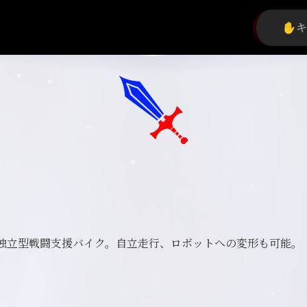
独立型戦闘支援バイク。自立走行、ロボットへの変形も可能。