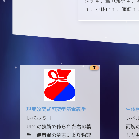
ばう4、全力魔法4、
1、小休止1、運転1
❢
現実改変式可変型筋電義手
生体
レベル51
レベ
UDCの技術で作られた右の義
両腕
手。使用者の意志により物理
した