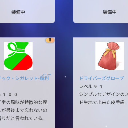
装備中
装備中
❢
スーリヤ
テック・シガレット-蘇
利
ドライバーズグローブ
レベル91
ル100
シンプルなデザインの
丁字の風味が特徴的な煙
ド生地で出来た皮手袋
人が最後まで忘れないの
香りだと言われている。