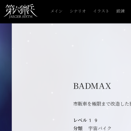
メイン
シナリオ
イラスト
鍛錬
BADMAX
市販車を極限まで改造した
レベル19
分類
宇宙バイク