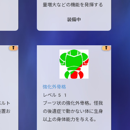
量増大などの機能を発揮する
装備中
❢
❢
強化外骨格
レベル51
ベルト
ブーツ状の強化外骨格。怪我
装置お
の後遺症で動かない体に生身
以上の身体能力を与える。