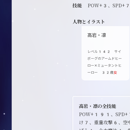
技能
POW+3、SPD+
人物とイラスト
高岩・凛
レベル142 サイ
ボーグのアームドヒー
ロー✕ミュータントヒ
ーロー 32歳
女
高岩・凛の全技能
POW+191、SP
け7、重量攻撃6、空