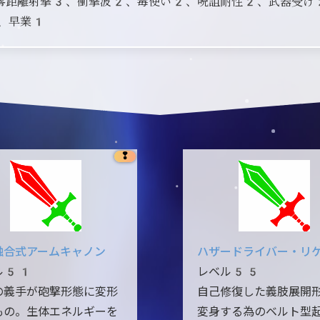
零距離射撃3、衝撃波2、毒使い2、呪詛耐性2、武器受け
、早業1
❢
融合式アームキャノン
ハザードライバー・リ
ル51
レベル55
の義手が砲撃形態に変形
自己修復した義肢展開
もの。生体エネルギーを
変身する為のベルト型