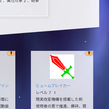
2、属性攻撃2、砲撃
❢
❢
ゲイン
ヒュームブレイカー
レベル71
形態に
現実改変機構を搭載した剣
起動装
使用者の意で推進、爆砕、質