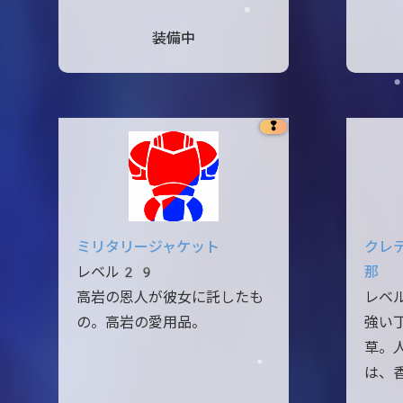
装備中
❢
ミリタリージャケット
クレ
レベル29
那
高岩の恩人が彼女に託したも
レベ
の。高岩の愛用品。
強い
草。
は、