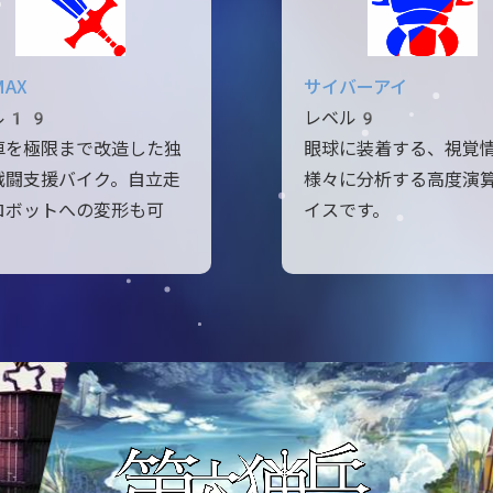
MAX
サイバーアイ
ル19
レベル9
車を極限まで改造した独
眼球に装着する、視覚
戦闘支援バイク。自立走
様々に分析する高度演
ロボットへの変形も可
イスです。