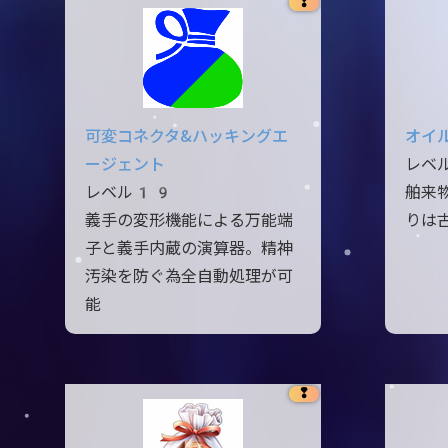
❢
可変コネクタ&ハッキングエ
オイ
ージェント
レベ
レベル19
舶来
義手の変形機能による万能端
りは
子と義手内蔵の演算器。精神
汚染を防ぐ為全自動処理が可
能
❢