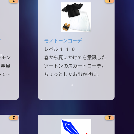
❢
❢
オ
モノトーンコーデ
レベル110
チモン
春から夏にかけてを意識した
と鼻奥
ツートンのスカートコーデ。
いて…
ちょっとしたお出かけに。
❢
❢