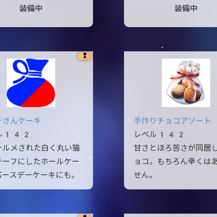
装備中
装備中
❢
チさんケーキ
手作りチョコアソート
ル142
レベル142
ォルメされた白く丸い猫
甘さとほろ苦さが同居
チーフにしたホールケー
ョコ。もちろん辛くは
バースデーケーキにも。
せん。